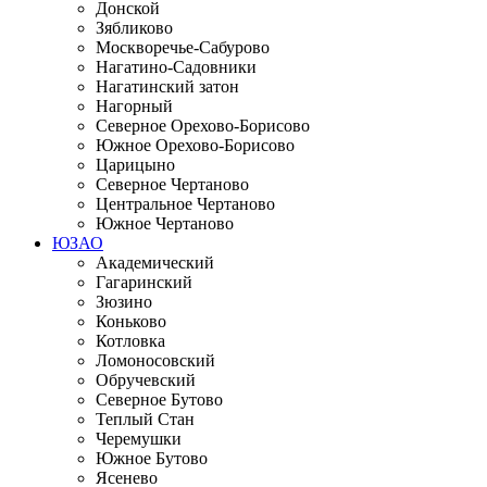
Донской
Зябликово
Москворечье-Сабурово
Нагатино-Садовники
Нагатинский затон
Нагорный
Северное Орехово-Борисово
Южное Орехово-Борисово
Царицыно
Северное Чертаново
Центральное Чертаново
Южное Чертаново
ЮЗАО
Академический
Гагаринский
Зюзино
Коньково
Котловка
Ломоносовский
Обручевский
Северное Бутово
Теплый Стан
Черемушки
Южное Бутово
Ясенево