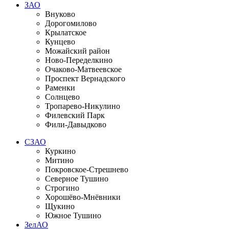
ЗАО
Внуково
Дорогомилово
Крылатское
Кунцево
Можайский район
Ново-Переделкино
Очаково-Матвеевское
Проспект Вернадского
Раменки
Солнцево
Тропарево-Никулино
Филевский Парк
Фили-Давыдково
СЗАО
Куркино
Митино
Покровское-Стрешнево
Северное Тушино
Строгино
Хорошёво-Мнёвники
Щукино
Южное Тушино
ЗелАО