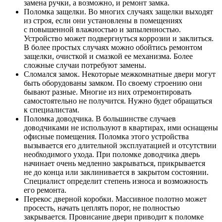
замена ручки, а возможно, и ремонт замка.
Поломка защелки. Во многих случаях защелки выходят
из строя, если они установлены в помещениях
с повышенной влажностью и запыленностью.
Устройство может подвергнуться коррозии и заклиться.
В более простых случаях можно обойтись ремонтом
защелки, очисткой и смазкой ее механизма. Более
сложные случаи потребуют замены.
Сломался замок. Некоторые межкомнатные двери могут
быть оборудованы замком. По своему строению они
бывают разные. Многие из них отремонтировать
самостоятельно не получится. Нужно будет обращаться
к специалистам.
Поломка доводчика. В большинстве случаев
доводчиками не используют в квартирах, ими оснащены
офисные помещения. Поломка этого устройства
вызывается его длительной эксплуатацией и отсутствии
необходимого ухода. При поломке доводчика дверь
начинает очень медленно закрываться, прикрывается
не до конца или заклинивается в закрытом состоянии.
Специалист определит степень износа и возможность
его ремонта.
Перекос дверной коробки. Массивное полотно может
просесть, начать цеплять порог, не полностью
закрывается. Провисание двери приводит к поломке