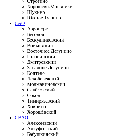
Строгино
Хорошево-Мневники
Щукино
Южное Тушино
САО
Аэропорт
Беговой
Бескудниковский
Войковский
Восточное Дегунино
Головинский
Дмитровский
Западное Дегунино
Коптево
Левобережный
Молжаниновский
Савёловский
Сокол
Тимирязевский
Ховрино
Хорошёвский
СВАО
Алексеевский
Алтуфьевский
Бабушкинский