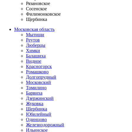
Рязановское
Сосенское
Филимонковское
Щербинка
Московская область
Мытищи
Реутов
Люберцы
Химки
Балашиха
Видное
Красногорск
Ромашково
Долгопрудный
Московский
Томилино
Барвиха
Дзержинский
Жуковка
Щербинка
Юбилейный
Одинцово
Железнодорожный
Ильинское