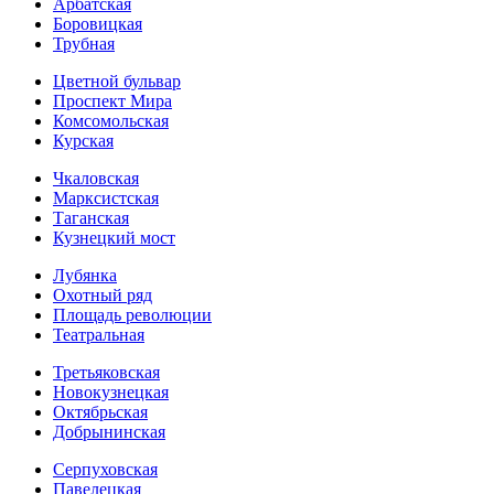
Арбатская
Боровицкая
Трубная
Цветной бульвар
Проспект Мира
Комсомольская
Курская
Чкаловская
Марксистская
Таганская
Кузнецкий мост
Лубянка
Охотный ряд
Площадь революции
Театральная
Третьяковская
Новокузнецкая
Октябрьская
Добрынинская
Серпуховская
Павелецкая