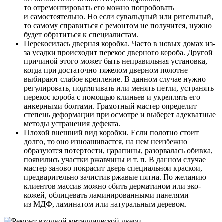
то отремонтировать его можно попробовать
и самостоятельно. Но если сувальдный или ригельный,
то самому справиться с ремонтом не получится, нужно
будет обратиться к специалистам.
Перекосилась дверная коробка. Часто в новых домах из-
за усадки происходит перекос дверного короба. Другой
причиной этого может быть неправильная установка,
когда при достаточно тяжелом дверном полотне
выбирают слабое крепление. В данном случае нужно
регулировать, подтягивать или менять петли, устранять
перекос короба с помощью клиньев и укреплять его
анкерными болтами. Грамотный мастер определит
степень деформации при осмотре и выберет адекватные
методы устранения дефекта.
Плохой внешний вид коробки. Если полотно стоит
долго, то оно изноашивается, на нем неизбежно
образуются потертости, царапины, разорвалась обивка,
появились участки ржавчины и т. п. В данном случае
мастер заново покрасит дверь специальной краской,
предварительно зачистив ржавые пятна. По желанию
клиентов массив можно обить дерматином или эко-
кожей, облицевать ламинированными панелями
из МДФ, ламинатом или натуральным деревом.