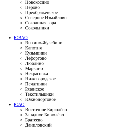
Новокосино
Перово
Преображенское
Северное Измайлово
Соколиная гора
Сокольники
ЮВАО
Выхино-Жулебино
Капотня
Кузьминки
Лефортово
Люблино
Марьино
Некрасовка
Нижегородское
Печатники
Рязанское
Текстильщики
Южнопортовое
ЮАО
Восточное Бирюлёво
Западное Бирюлёво
Братеево
Даниловский