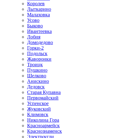
Королев
Лыткарино
Малаховка
Усово
Быково
Ивантеевка
Лобня
Домодедово
Горки-2
Подольск
Жаворонки
Троицк
Пушкино
Щелково
Анискино
Дедовск
Старая Купавна
Первомайский
Успенское
Жуковский
Климовск
Николина Гора
Красноармейск
Краснознаменск
Электроугли