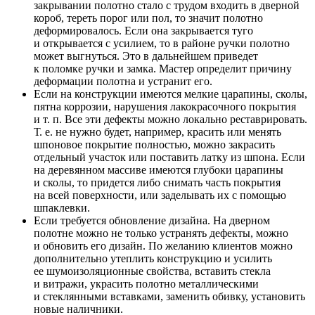
закрывании полотно стало с трудом входить в дверной
короб, тереть порог или пол, то значит полотно
деформировалось. Если она закрывается туго
и открывается с усилием, то в районе ручки полотно
может выгнуться. Это в дальнейшем приведет
к поломке ручки и замка. Мастер определит причину
деформации полотна и устранит его.
Если на конструкции имеются мелкие царапины, сколы,
пятна коррозии, нарушения лакокрасочного покрытия
и т. п. Все эти дефекты можно локально реставрировать.
Т. е. не нужно будет, например, красить или менять
шпоновое покрытие полностью, можно закрасить
отдельный участок или поставить латку из шпона. Если
на деревянном массиве имеются глубоки царапины
и сколы, то придется либо снимать часть покрытия
на всей поверхности, или заделывать их с помощью
шпаклевки.
Если требуется обновление дизайна. На дверном
полотне можно не только устранять дефекты, можно
и обновить его дизайн. По желанию клиентов можно
дополнительно утеплить конструкцию и усилить
ее шумоизоляционные свойства, вставить стекла
и витражи, украсить полотно металлическими
и стеклянными вставками, заменить обивку, установить
новые наличники.