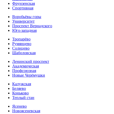
Фрунзенская
Спортивная
Воробьёвы горы
Университет
Проспект Вернадского
Юго-западная
Тропарёво
Румянцево
Солнцево
Шаболовская
Ленинский проспект
Академическая
Профсоюзная
Новые Черёмушки
Калужская
Беляево
Коньково
Теплый стан
Ясенево
Новоясеневская