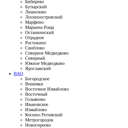
Бибирево
Бутырский
Лианозово
Лосиноостровский
Марфино
Марьина Роща
Останкинский
Отрадное
Ростокино
Свиблово
Северное Медведково
Северный
Южное Медведково
Ярославский
ВАО
Богородское
Вешняки
Восточное Измайлово
Восточный
Гольяново
Ивановское
Измайлово
Косино-Ухтомский
Метрогородок
Новогиреево