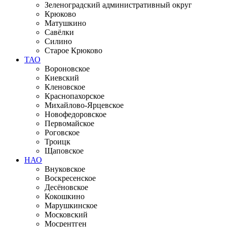
Зеленоградский административный округ
Крюково
Матушкино
Савёлки
Силино
Старое Крюково
ТАО
Вороновское
Киевский
Кленовское
Краснопахорское
Михайлово-Ярцевское
Новофедоровское
Первомайское
Роговское
Троицк
Щаповское
НАО
Внуковское
Воскресенское
Десёновское
Кокошкино
Марушкинское
Московский
Мосрентген