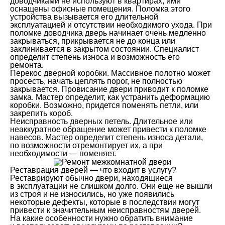
доводчиками не используют в квартирах, ими
оснащены офисные помещения. Поломка этого
устройства вызывается его длительной
эксплуатацией и отсутствии необходимого ухода. При
поломке доводчика дверь начинает очень медленно
закрываться, прикрывается не до конца или
заклинивается в закрытом состоянии. Специалист
определит степень износа и возможность его
ремонта.
Перекос дверной коробки. Массивное полотно может
просесть, начать цеплять порог, не полностью
закрывается. Провисание двери приводит к поломке
замка. Мастер определит, как устранить деформацию
коробки. Возможно, придется поменять петли, или
закрепить короб.
Неисправность дверных петель. Длительное или
неаккуратное обращение может привести к поломке
навесов. Мастер определит степень износа детали,
по возможности отремонтирует их, а при
необходимости — поменяет.
Реставрация дверей — что входит в услугу?
Реставрируют обычно двери, находящиеся
в эксплуатации не слишком долго. Они еще не вышли
из строя и не износились, но уже появились
некоторые дефекты, которые в последствии могут
привести к значительным неисправностям дверей.
На какие особенности нужно обратить внимание