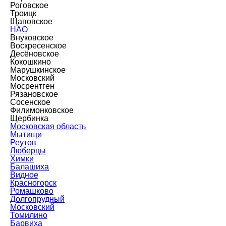
Роговское
Троицк
Щаповское
НАО
Внуковское
Воскресенское
Десёновское
Кокошкино
Марушкинское
Московский
Мосрентген
Рязановское
Сосенское
Филимонковское
Щербинка
Московская область
Мытищи
Реутов
Люберцы
Химки
Балашиха
Видное
Красногорск
Ромашково
Долгопрудный
Московский
Томилино
Барвиха