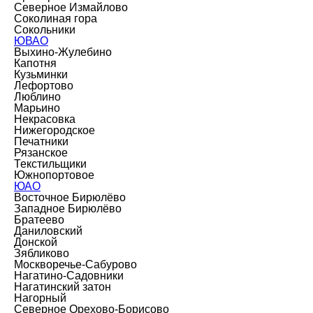
Северное Измайлово
Соколиная гора
Сокольники
ЮВАО
Выхино-Жулебино
Капотня
Кузьминки
Лефортово
Люблино
Марьино
Некрасовка
Нижегородское
Печатники
Рязанское
Текстильщики
Южнопортовое
ЮАО
Восточное Бирюлёво
Западное Бирюлёво
Братеево
Даниловский
Донской
Зябликово
Москворечье-Сабурово
Нагатино-Садовники
Нагатинский затон
Нагорный
Северное Орехово-Борисово