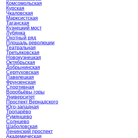
Комсомольская
Курская
Чкаловская
Марксистская
Таганская
Кузнецкий мост
Лубянка
Охотный ряд
Площадь революции
Театральная
Третьяковская
Новокузнецкая
Октябрьская
Добрынинская
Серпуховская
Павелецкая
Фрунзенская
Спортивная
Воробьёвы горы
Университет
Проспект Вернадского
Юго-западная
Тропарёво
Румянцево
Солнцево
Шаболовская
Ленинский проспект
Академическая