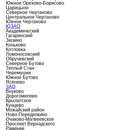
Южное Орехово-Борисово
Царицыно
Северное Чертаново
Центральное Чертаново
Южное Чертаново
ЮЗАО
Академический
Гагаринский
Зюзино
Коньково
Котловка
Ломоносовский
Обручевский
Северное Бутово
Теплый Стан
Черемушки
Южное Бутово
Ясенево
ЗАО
Внуково
Дорогомилово
Крылатское
Кунцево
Можайский район
Ново-Переделкино
Очаково-Матвеевское
Проспект Вернадского
Раменки