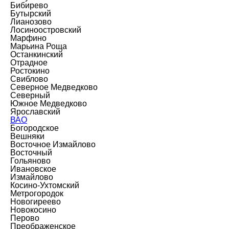
Бибирево
Бутырский
Лианозово
Лосиноостровский
Марфино
Марьина Роща
Останкинский
Отрадное
Ростокино
Свиблово
Северное Медведково
Северный
Южное Медведково
Ярославский
ВАО
Богородское
Вешняки
Восточное Измайлово
Восточный
Гольяново
Ивановское
Измайлово
Косино-Ухтомский
Метрогородок
Новогиреево
Новокосино
Перово
Преображенское