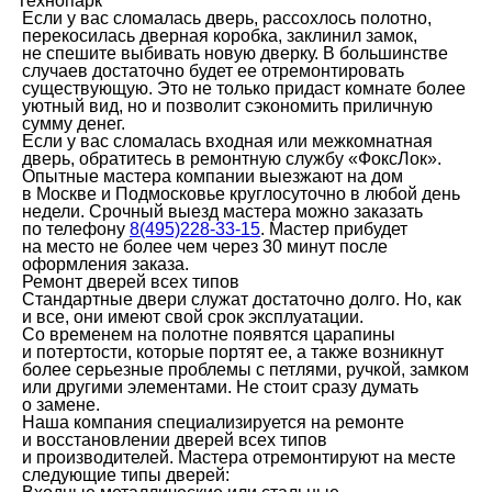
Технопарк
Если у вас сломалась дверь, рассохлось полотно,
перекосилась дверная коробка, заклинил замок,
не спешите выбивать новую дверку. В большинстве
случаев достаточно будет ее отремонтировать
существующую. Это не только придаст комнате более
уютный вид, но и позволит сэкономить приличную
сумму денег.
Если у вас сломалась входная или межкомнатная
дверь, обратитесь в ремонтную службу «ФоксЛок».
Опытные мастера компании выезжают на дом
в Москве и Подмосковье круглосуточно в любой день
недели. Срочный выезд мастера можно заказать
по телефону
8(495)228-33-15
. Мастер прибудет
на место не более чем через 30 минут после
оформления заказа.
Ремонт дверей всех типов
Стандартные двери служат достаточно долго. Но, как
и все, они имеют свой срок эксплуатации.
Со временем на полотне появятся царапины
и потертости, которые портят ее, а также возникнут
более серьезные проблемы с петлями, ручкой, замком
или другими элементами. Не стоит сразу думать
о замене.
Наша компания специализируется на ремонте
и восстановлении дверей всех типов
и производителей. Мастера отремонтируют на месте
следующие типы дверей: