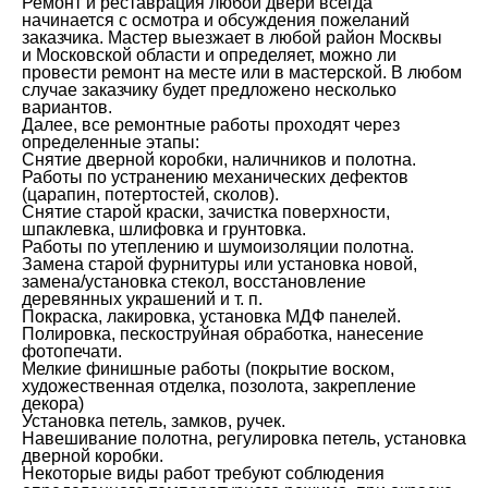
Ремонт и реставрация любой двери всегда
начинается с осмотра и обсуждения пожеланий
заказчика. Мастер выезжает в любой район Москвы
и Московской области и определяет, можно ли
провести ремонт на месте или в мастерской. В любом
случае заказчику будет предложено несколько
вариантов.
Далее, все ремонтные работы проходят через
определенные этапы:
Снятие дверной коробки, наличников и полотна.
Работы по устранению механических дефектов
(царапин, потертостей, сколов).
Снятие старой краски, зачистка поверхности,
шпаклевка, шлифовка и грунтовка.
Работы по утеплению и шумоизоляции полотна.
Замена старой фурнитуры или установка новой,
замена/установка стекол, восстановление
деревянных украшений и т. п.
Покраска, лакировка, установка МДФ панелей.
Полировка, пескоструйная обработка, нанесение
фотопечати.
Мелкие финишные работы (покрытие воском,
художественная отделка, позолота, закрепление
декора)
Установка петель, замков, ручек.
Навешивание полотна, регулировка петель, установка
дверной коробки.
Некоторые виды работ требуют соблюдения