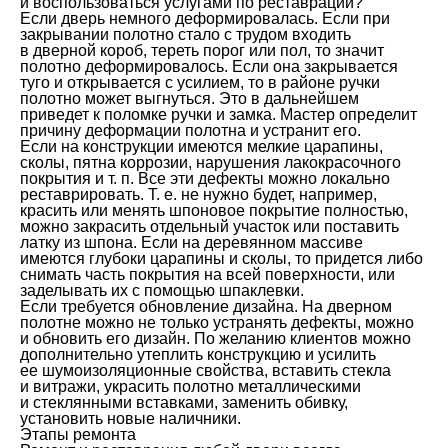
и воспользоваться услугами по реставрации?
Если дверь немного деформировалась. Если при
закрывании полотно стало с трудом входить
в дверной короб, тереть порог или пол, то значит
полотно деформировалось. Если она закрывается
туго и открывается с усилием, то в районе ручки
полотно может выгнуться. Это в дальнейшем
приведет к поломке ручки и замка. Мастер определит
причину деформации полотна и устранит его.
Если на конструкции имеются мелкие царапины,
сколы, пятна коррозии, нарушения лакокрасочного
покрытия и т. п. Все эти дефекты можно локально
реставрировать. Т. е. не нужно будет, например,
красить или менять шпоновое покрытие полностью,
можно закрасить отдельный участок или поставить
латку из шпона. Если на деревянном массиве
имеются глубоки царапины и сколы, то придется либо
снимать часть покрытия на всей поверхности, или
заделывать их с помощью шпаклевки.
Если требуется обновление дизайна. На дверном
полотне можно не только устранять дефекты, можно
и обновить его дизайн. По желанию клиентов можно
дополнительно утеплить конструкцию и усилить
ее шумоизоляционные свойства, вставить стекла
и витражи, украсить полотно металлическими
и стеклянными вставками, заменить обивку,
установить новые наличники.
Этапы ремонта