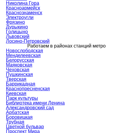
Николина Гора
Красноармейск
Краснознаменск
Электроугли
Фрязино
Дурыкино
Голицыно
Львовский
Лосино-Петровский
Работаем в районах станций метро
Новослободская
Менделеевская
Белорусская
Маяковская
Чеховская
Пушкинская
Тверская
Баррикадная
Краснопресненская
Киевская
Парк культуры
Библиотека имени Ленина
Александровский сад
Арбатская
Боровицкая
Трубная
Цветной бульвар
Проспект Мира