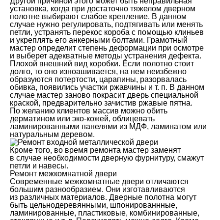
Другой причиной этого может быть неправильная
установка, когда при достаточно тяжелом дверном
полотне выбирают слабое крепление. В данном
случае нужно регулировать, подтягивать или менять
петли, устранять перекос короба с помощью клиньев
и укреплять его анкерными болтами. Грамотный
мастер определит степень деформации при осмотре
и выберет адекватные методы устранения дефекта.
Плохой внешний вид коробки. Если полотно стоит
долго, то оно изноашивается, на нем неизбежно
образуются потертости, царапины, разорвалась
обивка, появились участки ржавчины и т. п. В данном
случае мастер заново покрасит дверь специальной
краской, предварительно зачистив ржавые пятна.
По желанию клиентов массив можно обить
дерматином или эко-кожей, облицевать
ламинированными панелями из МДФ, ламинатом или
натуральным деревом.
Кроме того, во время ремонта мастер заменят
в случае необходимости дверную фурнитуру, смажут
петли и навесы.
Ремонт межкомнатной двери
Современные межкомнатные двери отличаются
большим разнообразием. Они изготавливаются
из различных материалов. Дверные полотна могут
быть цельнодеревянными, шпонированнные,
ламинированные, пластиковые, комбинированные,