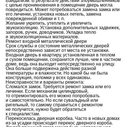
Вандализм. В результате действий злоумышленников
с целью проникновения в помещение дверь могла
повредиться. Может потребоваться замена замка или
его личинки, установка новых петель, замена
поврежденной обивки и т. п.
Желание укрепить, утеплить и увеличить
звукоизоляцию. Установка дополнительных задвижек,
запоров, ручек, доводчиков. Укладка тепло
и звукоизоляционных материалов.
Ремонт входной металлической двери
Срок службы и состояние металлических дверей
непосредственно зависит от места ее установки.
Входная дверь в квартиру, установленная в теплом
и сухом помещении, сохранится лучше, чем в частном
доме, ведь она выходит непосредственно на улицу.
Она больше подвержена действию разной
температуры и влажности. Но какой бы ни была
конструкция, поломки у всех одинаковы.
Неисправности и варианты ремонта:
Сломался замок. Требуется ремонт замка или его
личинки. Если механизм цилиндровый,
то отремонтировать его можно попробовать
и самостоятельно. Но если сувальдный или
ригельный, то самому справиться с ремонтом
не получится, нужно будет обратиться
к специалистам.
Перекосилась дверная коробка. Часто в новых домах
из-за усадки происходит перекос дверного короба.