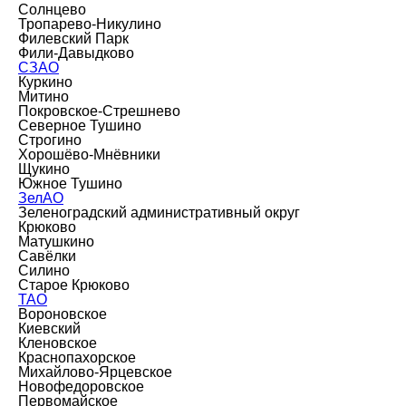
Солнцево
Тропарево-Никулино
Филевский Парк
Фили-Давыдково
СЗАО
Куркино
Митино
Покровское-Стрешнево
Северное Тушино
Строгино
Хорошёво-Мнёвники
Щукино
Южное Тушино
ЗелАО
Зеленоградский административный округ
Крюково
Матушкино
Савёлки
Силино
Старое Крюково
ТАО
Вороновское
Киевский
Кленовское
Краснопахорское
Михайлово-Ярцевское
Новофедоровское
Первомайское