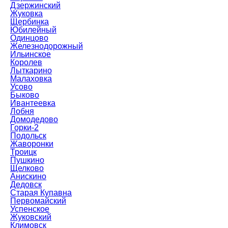
Дзержинский
Жуковка
Щербинка
Юбилейный
Одинцово
Железнодорожный
Ильинское
Королев
Лыткарино
Малаховка
Усово
Быково
Ивантеевка
Лобня
Домодедово
Горки-2
Подольск
Жаворонки
Троицк
Пушкино
Щелково
Анискино
Дедовск
Старая Купавна
Первомайский
Успенское
Жуковский
Климовск