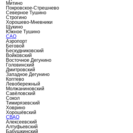
Митино
Покровское-Стрешнево
Северное Тушино
Строгино
Хорошево-Мневники
Щукино
Южное Тушино
САО
Аэропорт
Беговой
Бескудниковский
Войковский
Восточное Дегунино
Головинский
Дмитровский
Западное Дегунино
Коптево
Левобережный
Молжаниновский
Савёловский
Сокол
Тимирязевский
Ховрино
Хорошёвский
СВАО
Алексеевский
Алтуфьевский
Бабушкинский