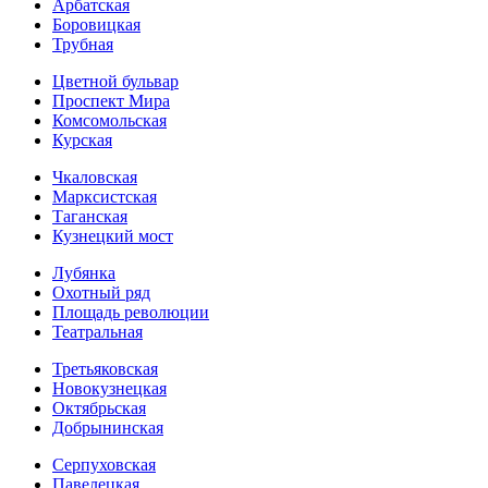
Арбатская
Боровицкая
Трубная
Цветной бульвар
Проспект Мира
Комсомольская
Курская
Чкаловская
Марксистская
Таганская
Кузнецкий мост
Лубянка
Охотный ряд
Площадь революции
Театральная
Третьяковская
Новокузнецкая
Октябрьская
Добрынинская
Серпуховская
Павелецкая