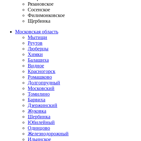
Рязановское
Сосенское
Филимонковское
Щербинка
Московская область
Мытищи
Реутов
Люберцы
Химки
Балашиха
Видное
Красногорск
Ромашково
Долгопрудный
Московский
Томилино
Барвиха
Дзержинский
Жуковка
Щербинка
Юбилейный
Одинцово
Железнодорожный
Ильинское