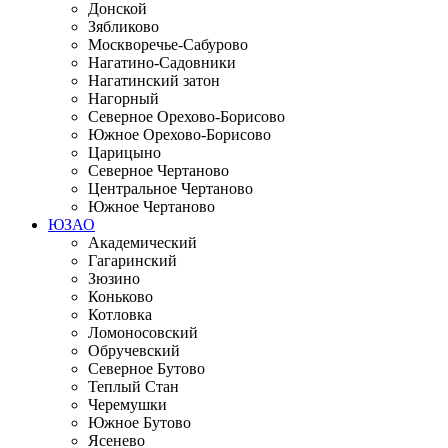
Донской
Зябликово
Москворечье-Сабурово
Нагатино-Садовники
Нагатинский затон
Нагорный
Северное Орехово-Борисово
Южное Орехово-Борисово
Царицыно
Северное Чертаново
Центральное Чертаново
Южное Чертаново
ЮЗАО
Академический
Гагаринский
Зюзино
Коньково
Котловка
Ломоносовский
Обручевский
Северное Бутово
Теплый Стан
Черемушки
Южное Бутово
Ясенево