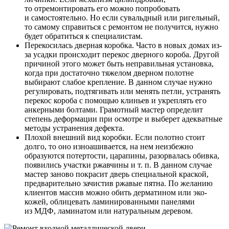
то отремонтировать его можно попробовать
и самостоятельно. Но если сувальдный или ригельный,
то самому справиться с ремонтом не получится, нужно
будет обратиться к специалистам.
Перекосилась дверная коробка. Часто в новых домах из-
за усадки происходит перекос дверного короба. Другой
причиной этого может быть неправильная установка,
когда при достаточно тяжелом дверном полотне
выбирают слабое крепление. В данном случае нужно
регулировать, подтягивать или менять петли, устранять
перекос короба с помощью клиньев и укреплять его
анкерными болтами. Грамотный мастер определит
степень деформации при осмотре и выберет адекватные
методы устранения дефекта.
Плохой внешний вид коробки. Если полотно стоит
долго, то оно изноашивается, на нем неизбежно
образуются потертости, царапины, разорвалась обивка,
появились участки ржавчины и т. п. В данном случае
мастер заново покрасит дверь специальной краской,
предварительно зачистив ржавые пятна. По желанию
клиентов массив можно обить дерматином или эко-
кожей, облицевать ламинированными панелями
из МДФ, ламинатом или натуральным деревом.