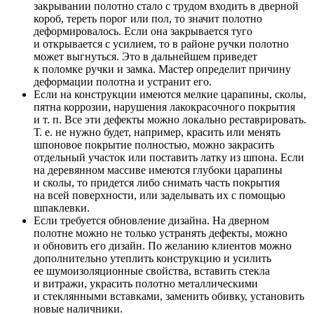
закрывании полотно стало с трудом входить в дверной
короб, тереть порог или пол, то значит полотно
деформировалось. Если она закрывается туго
и открывается с усилием, то в районе ручки полотно
может выгнуться. Это в дальнейшем приведет
к поломке ручки и замка. Мастер определит причину
деформации полотна и устранит его.
Если на конструкции имеются мелкие царапины, сколы,
пятна коррозии, нарушения лакокрасочного покрытия
и т. п. Все эти дефекты можно локально реставрировать.
Т. е. не нужно будет, например, красить или менять
шпоновое покрытие полностью, можно закрасить
отдельный участок или поставить латку из шпона. Если
на деревянном массиве имеются глубоки царапины
и сколы, то придется либо снимать часть покрытия
на всей поверхности, или заделывать их с помощью
шпаклевки.
Если требуется обновление дизайна. На дверном
полотне можно не только устранять дефекты, можно
и обновить его дизайн. По желанию клиентов можно
дополнительно утеплить конструкцию и усилить
ее шумоизоляционные свойства, вставить стекла
и витражи, украсить полотно металлическими
и стеклянными вставками, заменить обивку, установить
новые наличники.