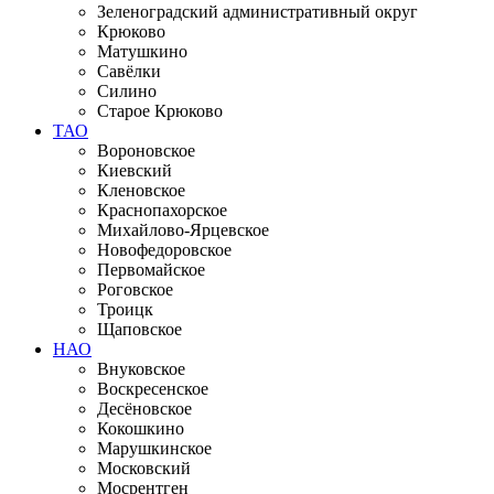
Зеленоградский административный округ
Крюково
Матушкино
Савёлки
Силино
Старое Крюково
ТАО
Вороновское
Киевский
Кленовское
Краснопахорское
Михайлово-Ярцевское
Новофедоровское
Первомайское
Роговское
Троицк
Щаповское
НАО
Внуковское
Воскресенское
Десёновское
Кокошкино
Марушкинское
Московский
Мосрентген