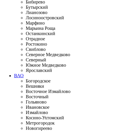
Бибирево
Бутырский
Лианозово
Лосиноостровский
Марфино
Марьина Роща
Останкинский
Отрадное
Ростокино
Свиблово
Северное Медведково
Северный
Южное Медведково
Ярославский
ВАО
Богородское
Вешняки
Восточное Измайлово
Восточный
Гольяново
Ивановское
Измайлово
Косино-Ухтомский
Метрогородок
Новогиреево