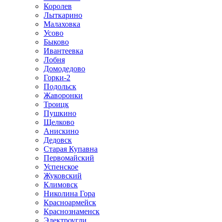
Королев
Лыткарино
Малаховка
Усово
Быково
Ивантеевка
Лобня
Домодедово
Горки-2
Подольск
Жаворонки
Троицк
Пушкино
Щелково
Анискино
Дедовск
Старая Купавна
Первомайский
Успенское
Жуковский
Климовск
Николина Гора
Красноармейск
Краснознаменск
Электроугли