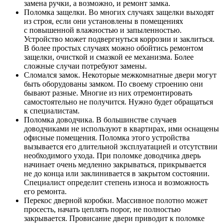
замена ручки, а возможно, и ремонт замка.
Поломка защелки. Во многих случаях защелки выходят
из строя, если они установлены в помещениях
с повышенной влажностью и запыленностью.
Устройство может подвергнуться коррозии и заклиться.
В более простых случаях можно обойтись ремонтом
защелки, очисткой и смазкой ее механизма. Более
сложные случаи потребуют замены.
Сломался замок. Некоторые межкомнатные двери могут
быть оборудованы замком. По своему строению они
бывают разные. Многие из них отремонтировать
самостоятельно не получится. Нужно будет обращаться
к специалистам.
Поломка доводчика. В большинстве случаев
доводчиками не используют в квартирах, ими оснащены
офисные помещения. Поломка этого устройства
вызывается его длительной эксплуатацией и отсутствии
необходимого ухода. При поломке доводчика дверь
начинает очень медленно закрываться, прикрывается
не до конца или заклинивается в закрытом состоянии.
Специалист определит степень износа и возможность
его ремонта.
Перекос дверной коробки. Массивное полотно может
просесть, начать цеплять порог, не полностью
закрывается. Провисание двери приводит к поломке