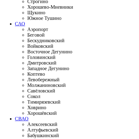
Строгино
Хорошево-Мневники
Щукино
Южное Тушино
САО
Аэропорт
Беговой
Бескудниковский
Войковский
Восточное Дегунино
Головинский
Дмитровский
Западное Дегунино
Коптево
Левобережный
Молжаниновский
Савёловский
Сокол
Тимирязевский
Ховрино
Хорошёвский
СВАО
Алексеевский
Алтуфьевский
Бабушкинский