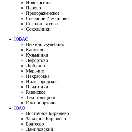
Новокосино
Перово
Преображенское
Северное Измайлово
Соколиная гора
Сокольники
ЮВАО
Выхино-Жулебино
Капотня
Кузьминки
Лефортово
Люблино
Марьино
Некрасовка
Нижегородское
Печатники
Рязанское
Текстильщики
Южнопортовое
ЮАО
Восточное Бирюлёво
Западное Бирюлёво
Братеево
Даниловский