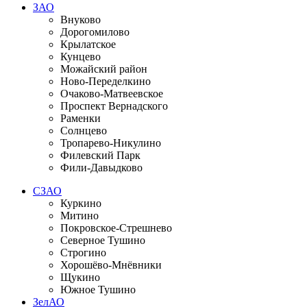
ЗАО
Внуково
Дорогомилово
Крылатское
Кунцево
Можайский район
Ново-Переделкино
Очаково-Матвеевское
Проспект Вернадского
Раменки
Солнцево
Тропарево-Никулино
Филевский Парк
Фили-Давыдково
СЗАО
Куркино
Митино
Покровское-Стрешнево
Северное Тушино
Строгино
Хорошёво-Мнёвники
Щукино
Южное Тушино
ЗелАО