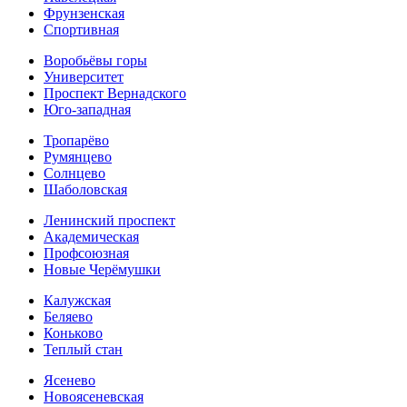
Фрунзенская
Спортивная
Воробьёвы горы
Университет
Проспект Вернадского
Юго-западная
Тропарёво
Румянцево
Солнцево
Шаболовская
Ленинский проспект
Академическая
Профсоюзная
Новые Черёмушки
Калужская
Беляево
Коньково
Теплый стан
Ясенево
Новоясеневская