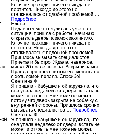
Ключ не проходит, ничего никуда не
вертится. Никогда до этого не
ы
сталкивалась с подобной проблемой.…
Подробнее
а
Елена
Недавно у меня случилась ужасная
ситуация: пришла с работы, начинаю
открывать дверь, а замок заклинило.
Ключ не проходит, ничего никуда не
вертится. Никогда до этого не
сталкивалась с подобной проблемой.
Пришлось вызывать специалистов.
Приехали быстро. Ждала, наверное,
ели
минут 20 после вызова. Вскрыли замок.
Правда пришлось потом его менять, но
я хоть домой попала. Спасибо!
Светлана Ф.
Я пришла к бабушке и обнаружила, что
она упала недалеко от двери, встать не
может, и открыть мне тоже не может,
потому что дверь закрыта на собачку с
внутренней стороны. Пришлось срочно
вызывать специалистов,…
Подробнее
Светлана Ф.
ной
Я пришла к бабушке и обнаружила, что
она упала недалеко от двери, встать не
может, и открыть мне тоже не может,
потому что дверь закрыта на собачку с