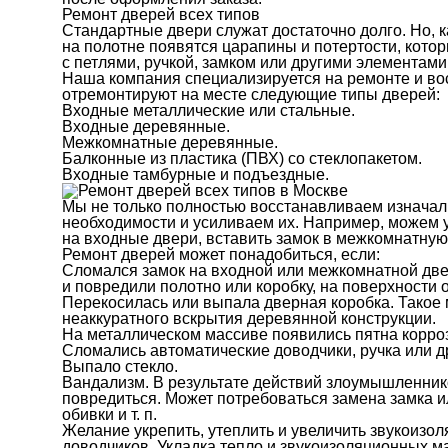
Ремонт дверей всех типов
Стандартные двери служат достаточно долго. Но, к
на полотне появятся царапины и потертости, котор
с петлями, ручкой, замком или другими элементами.
Наша компания специализируется на ремонте и во
отремонтируют на месте следующие типы дверей:
Входные металлические или стальные.
Входные деревянные.
Межкомнатные деревянные.
Балконные из пластика (ПВХ) со стеклопакетом.
Входные тамбурные и подъездные.
Мы не только полностью восстанавливаем изначал
необходимости и усиливаем их. Например, можем 
на входные двери, вставить замок в межкомнатную 
Ремонт дверей может понадобиться, если:
Сломался замок на входной или межкомнатной две
и повредили полотно или коробку, на поверхности 
Перекосилась или выпала дверная коробка. Такое 
неаккуратного вскрытия деревянной конструкции.
На металлическом массиве появились пятна коррози
Сломались автоматические доводчики, ручка или д
Выпало стекло.
Вандализм. В результате действий злоумышленник
повредиться. Может потребоваться замена замка и
обивки и т. п.
Желание укрепить, утеплить и увеличить звукоизол
доводчиков. Укладка тепло и звукоизоляционных м