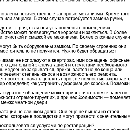
тановлены некачественные запорные механизмы. Кроме того
 или защелки. В этом случае потребуется замена ручки,
дят из строя, если они установлены в помещениях
ство может подвергнуться коррозии и заклиться. В более
, очисткой и смазкой ее механизма. Более сложные случаи
огут быть оборудованы замком. По своему строению они
мостоятельно не получится. Нужно будет обращаться
чиками не используют в квартирах, ими оснащены офисные
его длительной эксплуатацией и отсутствии необходимого
нь медленно закрываться, прикрывается не до конца или
определит степень износа и возможность его ремонта.
 просесть, начать цеплять порог, не полностью закрываетс
ер определит, как устранить деформацию коробки. Возможн
аккуратное обращение может привести к поломке навесов.
ожности отремонтирует их, а при необходимости — поменяет
уатации не слишком долго. Они еще не вышли из строя
кты, которые в последствии могут привести к значительны
воспользоваться услугами по реставрации?