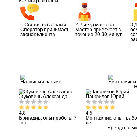
Как мы работаем
1
Свяжитесь с нами
2
Выезд мастера
3
Д
Оператор принимает
Мастер приезжает в
ос
звонок клиента
течение 20-30 минут
со
ра
Наличный расчет
Безналичны
Н
Жуковень Александр
Панфилов Юрий
4.8
4.5
Бригадир, опыт работы 7
Монтажник, опыт рабо
лет
лет
Бренды замк