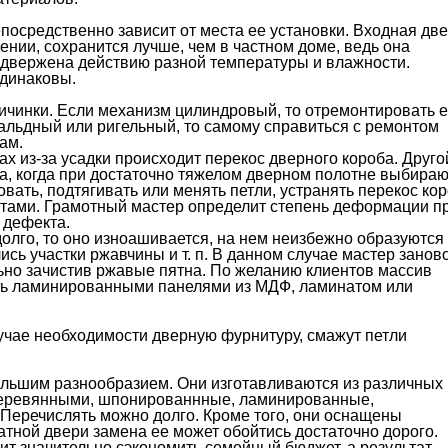
посредственно зависит от места ее установки. Входная дв
ении, сохранится лучше, чем в частном доме, ведь она
одвержена действию разной температуры и влажности.
одинаковы.
личинки. Если механизм цилиндровый, то отремонтировать е
альдный или ригельный, то самому справиться с ремонтом
ам.
х из-за усадки происходит перекос дверного короба. Друго
а, когда при достаточно тяжелом дверном полотне выбираю
вать, подтягивать или менять петли, устранять перекос ко
лтами. Грамотный мастер определит степень деформации п
 дефекта.
долго, то оно изноашивается, на нем неизбежно образуются
ись участки ржавчины и т. п. В данном случае мастер занов
ьно зачистив ржавые пятна. По желанию клиентов массив
ать ламинированными панелями из МДФ, ламинатом или
лучае необходимости дверную фурнитуру, смажут петли
ьшим разнообразием. Они изготавливаются из различных
деревянными, шпонированнные, ламинированные,
 Перечислять можно долго. Кроме того, они оснащены
тной двери замена ее может обойтись достаточно дорого.
т значительно сэкономить семейный бюджет, а результат