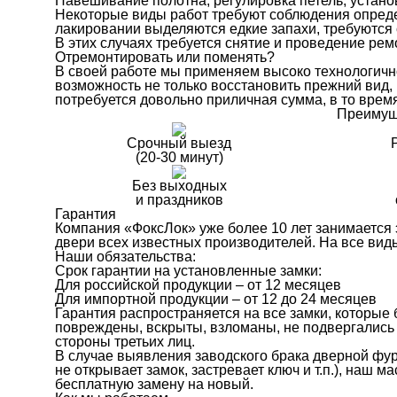
Навешивание полотна, регулировка петель, устано
Некоторые виды работ требуют соблюдения опреде
лакировании выделяются едкие запахи, требуются 
В этих случаях требуется снятие и проведение рем
Отремонтировать или поменять?
В своей работе мы применяем высоко технологичн
возможность не только восстановить прежний вид, 
потребуется довольно приличная сумма, в то врем
Преимущ
Срочный выезд
(20-30 минут)
Без выходных
и праздников
Гарантия
Компания «ФоксЛок» уже более 10 лет занимается
двери всех известных производителей. На все ви
Наши обязательства:
Срок гарантии на установленные замки:
Для российской продукции – от 12 месяцев
Для импортной продукции – от 12 до 24 месяцев
Гарантия распространяется на все замки, которые
повреждены, вскрыты, взломаны, не подвергались 
стороны третьих лиц.
В случае выявления заводского брака дверной фу
не открывает замок, застревает ключ и т.п.), наш 
бесплатную замену на новый.