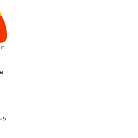
нт
ты
ы 5