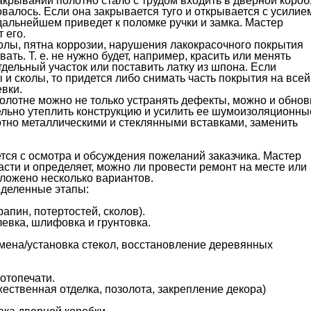
крывании полотно стало с трудом входить в дверной короб
овалось. Если она закрывается туго и открывается с усилие
 дальнейшем приведет к поломке ручки и замка. Мастер
 его.
олы, пятна коррозии, нарушения лакокрасочного покрытия
ать. Т. е. не нужно будет, например, красить или менять
дельный участок или поставить латку из шпона. Если
и сколы, то придется либо снимать часть покрытия на всей
вки.
олотне можно не только устранять дефекты, можно и обнов
ельно утеплить конструкцию и усилить ее шумоизоляционны
лотно металлическими и стеклянными вставками, заменить
тся с осмотра и обсуждения пожеланий заказчика. Мастер
сти и определяет, можно ли провести ремонт на месте или
дложено несколько вариантов.
еделенные этапы:
пин, потертостей, сколов).
левка, шлифовка и грунтовка.
мена/установка стекол, восстановление деревянных
отопечати.
ственная отделка, позолота, закрепление декора)