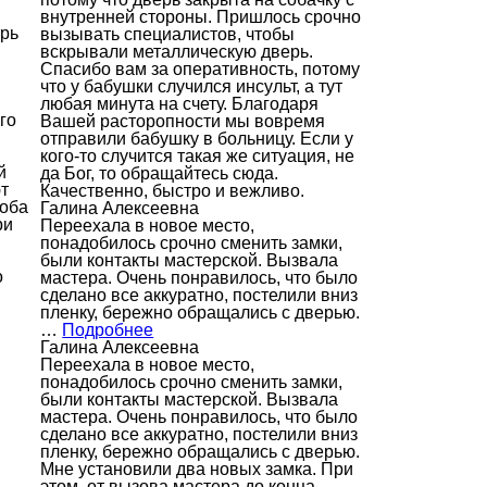
внутренней стороны. Пришлось срочно
ерь
вызывать специалистов, чтобы
вскрывали металлическую дверь.
Спасибо вам за оперативность, потому
что у бабушки случился инсульт, а тут
любая минута на счету. Благодаря
го
Вашей расторопности мы вовремя
отправили бабушку в больницу. Если у
кого-то случится такая же ситуация, не
й
да Бог, то обращайтесь сюда.
т
Качественно, быстро и вежливо.
роба
Галина Алексеевна
ри
Переехала в новое место,
понадобилось срочно сменить замки,
были контакты мастерской. Вызвала
о
мастера. Очень понравилось, что было
сделано все аккуратно, постелили вниз
пленку, бережно обращались с дверью.
…
Подробнее
Галина Алексеевна
Переехала в новое место,
понадобилось срочно сменить замки,
были контакты мастерской. Вызвала
мастера. Очень понравилось, что было
сделано все аккуратно, постелили вниз
пленку, бережно обращались с дверью.
Мне установили два новых замка. При
этом, от вызова мастера до конца