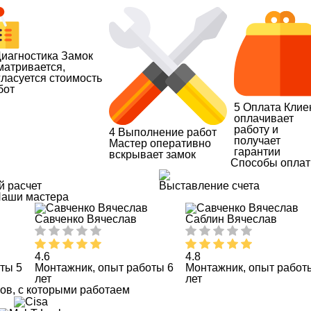
иагностика
Замок
матривается,
гласуется стоимость
бот
5
Оплата
Клие
оплачивает
работу и
4
Выполнение работ
получает
Мастер оперативно
гарантии
вскрывает замок
Способы опла
й расчет
Выставление счета
аши мастера
Савченко Вячеслав
Саблин Вячеслав
4.6
4.8
ты 5
Монтажник, опыт работы 6
Монтажник, опыт работ
лет
лет
ов, с которыми работаем