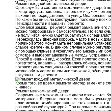
Ремонт входной металлической двери
Срок службы и состояние металлических дверей не
в квартиру, установленная в теплом и сухом помещ
выходит непосредственно на улицу. Она больше п
Но какой бы ни была конструкция, поломки у всех 
Неисправности и варианты ремонта:
Сломался замок. Требуется ремонт замка или его 
можно попробовать и самостоятельно. Но если сув
не получится, нужно будет обратиться к специалист
Перекосилась дверная коробка. Часто в новых дома
причиной этого может быть неправильная установк
слабое крепление. В данном случае нужно регулиро
с помощью клиньев и укреплять его анкерными бо
осмотре и выберет адекватные методы устранения
Плохой внешний вид коробки. Если полотно стоит 
потертости, царапины, разорвалась обивка, появил
покрасит дверь специальной краской, предварител
можно обить дерматином или эко-кожей, облицев
натуральным деревом.
Кроме того, во время ремонта мастер заменят в с
и навесы.
Ремонт межкомнатной двери
Современные межкомнатные двери отличаются бол
материалов. Дверные полотна могут быть цельно
пластиковые, комбинированные, стеклянные и т. д.
разнообразной фурнитурой. При поломке межкомна
Качественный и профессиональный ремонт позволи