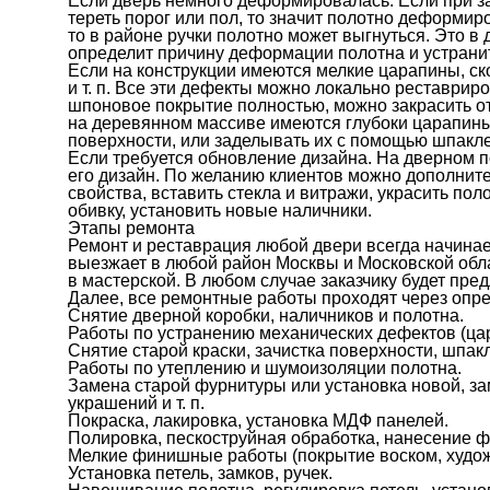
Если дверь немного деформировалась. Если при за
тереть порог или пол, то значит полотно деформир
то в районе ручки полотно может выгнуться. Это в
определит причину деформации полотна и устранит
Если на конструкции имеются мелкие царапины, ск
и т. п. Все эти дефекты можно локально реставриров
шпоновое покрытие полностью, можно закрасить от
на деревянном массиве имеются глубоки царапины 
поверхности, или заделывать их с помощью шпакле
Если требуется обновление дизайна. На дверном п
его дизайн. По желанию клиентов можно дополнит
свойства, вставить стекла и витражи, украсить по
обивку, установить новые наличники.
Этапы ремонта
Ремонт и реставрация любой двери всегда начинае
выезжает в любой район Москвы и Московской обла
в мастерской. В любом случае заказчику будет пре
Далее, все ремонтные работы проходят через опр
Снятие дверной коробки, наличников и полотна.
Работы по устранению механических дефектов (цара
Снятие старой краски, зачистка поверхности, шпак
Работы по утеплению и шумоизоляции полотна.
Замена старой фурнитуры или установка новой, за
украшений и т. п.
Покраска, лакировка, установка МДФ панелей.
Полировка, пескоструйная обработка, нанесение ф
Мелкие финишные работы (покрытие воском, художе
Установка петель, замков, ручек.