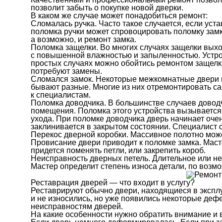
позволит забыть о покупке новой дверки.
В каком же случае может понадобиться ремонт:
Сломалась ручка. Часто такое случается, если ус
поломка ручки может спровоцировать поломку замка
а возможно, и ремонт замка.
Поломка защелки. Во многих случаях защелки выхо
с повышенной влажностью и запыленностью. Устрой
простых случаях можно обойтись ремонтом защелки
потребуют замены.
Сломался замок. Некоторые межкомнатные двери м
бывают разные. Многие из них отремонтировать са
к специалистам.
Поломка доводчика. В большинстве случаев довод
помещения. Поломка этого устройства вызывается 
ухода. При поломке доводчика дверь начинает оче
заклинивается в закрытом состоянии. Специалист 
Перекос дверной коробки. Массивное полотно может
Провисание двери приводит к поломке замка. Маст
придется поменять петли, или закрепить короб.
Неисправность дверных петель. Длительное или не
Мастер определит степень износа детали, по возм
Реставрация дверей — что входит в услугу?
Реставрируют обычно двери, находящиеся в экспл
и не износились, но уже появились некоторые дефе
неисправностям дверей.
На какие особенности нужно обратить внимание и 