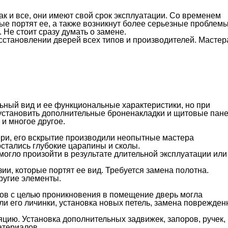
ак и все, они имеют свой срок эксплуатации. Со временем
ые портят ее, а также возникнут более серьезные проблем
 Не стоит сразу думать о замене.
сстановлении дверей всех типов и производителей. Мастер
ьный вид и ее функциональные характеристики, но при
установить дополнительные броненакладки и щитовые пан
и многое другое.
ри, его вскрытие производили неопытные мастера
остались глубокие царапины и сколы.
могло произойти в результате длительной эксплуатации или
и, которые портят ее вид. Требуется замена полотна.
ругие элементы.
ов с целью проникновения в помещение дверь могла
ли его личинки, установка новых петель, замена поврежден
яцию. Установка дополнительных задвижек, запоров, ручек,
атериалов.