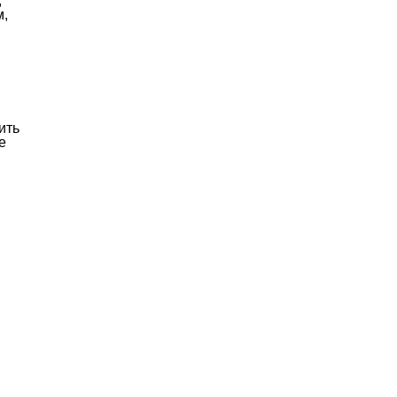
,
м,
ить
е