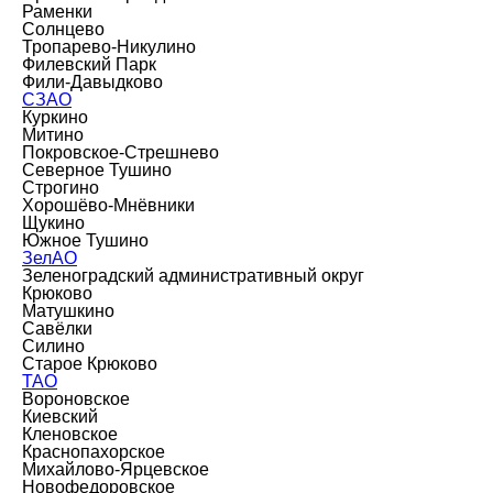
Раменки
Солнцево
Тропарево-Никулино
Филевский Парк
Фили-Давыдково
СЗАО
Куркино
Митино
Покровское-Стрешнево
Северное Тушино
Строгино
Хорошёво-Мнёвники
Щукино
Южное Тушино
ЗелАО
Зеленоградский административный округ
Крюково
Матушкино
Савёлки
Силино
Старое Крюково
ТАО
Вороновское
Киевский
Кленовское
Краснопахорское
Михайлово-Ярцевское
Новофедоровское