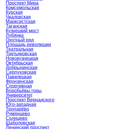
Проспект Мира
Комсомольская
Курская
Чкаловская
Марксистская
Таганская
Кузнецкий мост
Лубянка
Охотный ряд
Площадь революции
Театральная
Третьяковская
Новокузнецкая
Октябрьская
Добрынинская
Серпуховская
Павелецкая
Фрунзенская
Спортивная
Воробьёвы горы
Университет
Проспект Вернадского
Юго-западная
Тропарёво
Румянцево
Солнцево
Шаболовская
Ленинский проспект