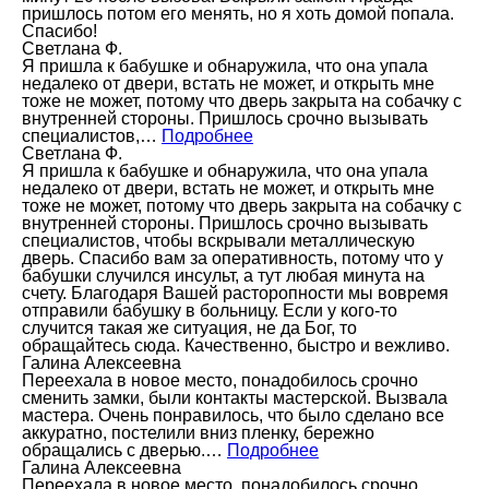
пришлось потом его менять, но я хоть домой попала.
Спасибо!
Светлана Ф.
Я пришла к бабушке и обнаружила, что она упала
недалеко от двери, встать не может, и открыть мне
тоже не может, потому что дверь закрыта на собачку с
внутренней стороны. Пришлось срочно вызывать
специалистов,…
Подробнее
Светлана Ф.
Я пришла к бабушке и обнаружила, что она упала
недалеко от двери, встать не может, и открыть мне
тоже не может, потому что дверь закрыта на собачку с
внутренней стороны. Пришлось срочно вызывать
специалистов, чтобы вскрывали металлическую
дверь. Спасибо вам за оперативность, потому что у
бабушки случился инсульт, а тут любая минута на
счету. Благодаря Вашей расторопности мы вовремя
отправили бабушку в больницу. Если у кого-то
случится такая же ситуация, не да Бог, то
обращайтесь сюда. Качественно, быстро и вежливо.
Галина Алексеевна
Переехала в новое место, понадобилось срочно
сменить замки, были контакты мастерской. Вызвала
мастера. Очень понравилось, что было сделано все
аккуратно, постелили вниз пленку, бережно
обращались с дверью.…
Подробнее
Галина Алексеевна
Переехала в новое место, понадобилось срочно