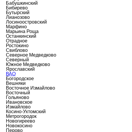
Бабушкинский
Бибирево
Бутырский
Лианозово
Лосиноостровский
Марфино
Марьина Роща
Останкинский
Отрадное
Ростокино
Свиблово
Северное Медведково
Северный
Южное Медведково
Ярославский
ВАО
Богородское
Вешняки
Восточное Измайлово
Восточный
Гольяново
Ивановское
Измайлово
Косино-Ухтомский
Метрогородок
Новогиреево
Новокосино
Перово