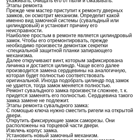
ухаживать, очищать его от пыли и смазывать.
Этапы ремонта
Прежде чем мастер приступит к ремонту дверных
замков, он осмотрит механизм. Определит какой
именно вид замочной системы (сувальдный или
цилиндровый) и установит причину его
неисправности.
Наиболее простым в ремонте является цилиндровый
замок. Чтобы его отремонтировать, прежде
необходимо произвести демонтаж секретки
-специальной защитной планки запирающего
механизма.
Далее откручивают винт, которым зафиксирована
личинка и достается цилиндр. Чаще всего далее
производится замена сердцевины на аналогичную,
которая будет полностью соответствовать
оригинальной. Иногда подобрать цилиндр под замок
не удается, тогда замок меняется полностью.
Ремонт сувальдного замка произвести сложнее, т. к.
придется заменять его полностью. Сердцевина такого
замка замене не подлежит.
Этапы ремонта сувальдного замка:
С помощью ключа нужно сместить ригели на открытой
двери.
Открутить фиксирующие замок саморезы. Они
расположены на торцевой части двери.
Извлечь корпус замка.
Установить новый замочный механизм.