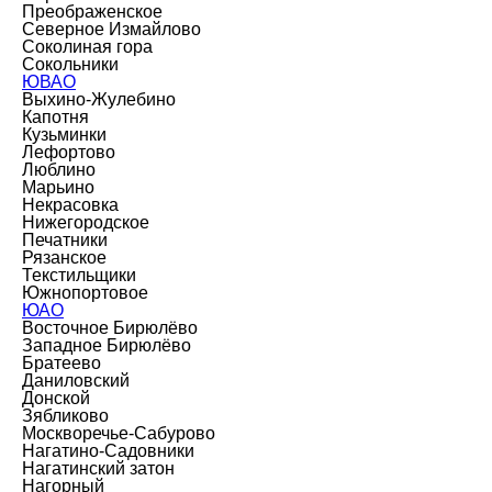
Преображенское
Северное Измайлово
Соколиная гора
Сокольники
ЮВАО
Выхино-Жулебино
Капотня
Кузьминки
Лефортово
Люблино
Марьино
Некрасовка
Нижегородское
Печатники
Рязанское
Текстильщики
Южнопортовое
ЮАО
Восточное Бирюлёво
Западное Бирюлёво
Братеево
Даниловский
Донской
Зябликово
Москворечье-Сабурово
Нагатино-Садовники
Нагатинский затон
Нагорный