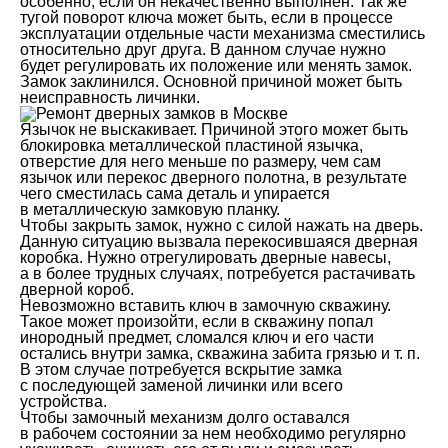
особенно, если он некачественно выполнен. Так же
тугой поворот ключа может быть, если в процессе
эксплуатации отдельные части механизма сместились
относительно друг друга. В данном случае нужно
будет регулировать их положение или менять замок.
Замок заклинился. Основной причиной может быть
неисправность личинки.
Язычок не выскакивает. Причиной этого может быть
блокировка металлической пластиной язычка,
отверстие для него меньше по размеру, чем сам
язычок или перекос дверного полотна, в результате
чего сместилась сама деталь и упирается
в металлическую замковую планку.
Чтобы закрыть замок, нужно с силой нажать на дверь.
Данную ситуацию вызвала перекосившаяся дверная
коробка. Нужно отрегулировать дверные навесы,
а в более трудных случаях, потребуется растачивать
дверной короб.
Невозможно вставить ключ в замочную скважину.
Такое может произойти, если в скважину попал
инородный предмет, сломался ключ и его части
остались внутри замка, скважина забита грязью и т. п.
В этом случае потребуется вскрытие замка
с последующей заменой личинки или всего
устройства.
Чтобы замочный механизм долго оставался
в рабочем состоянии за нем необходимо регулярно