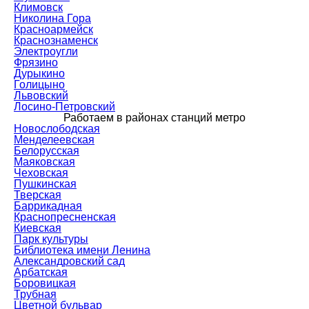
Климовск
Николина Гора
Красноармейск
Краснознаменск
Электроугли
Фрязино
Дурыкино
Голицыно
Львовский
Лосино-Петровский
Работаем в районах станций метро
Новослободская
Менделеевская
Белорусская
Маяковская
Чеховская
Пушкинская
Тверская
Баррикадная
Краснопресненская
Киевская
Парк культуры
Библиотека имени Ленина
Александровский сад
Арбатская
Боровицкая
Трубная
Цветной бульвар