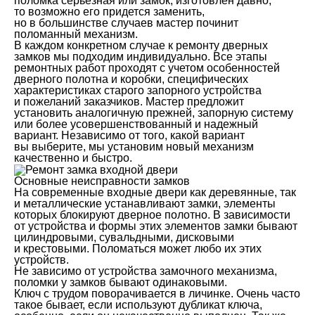
поломка серьезная или замок, изготовлен давно,
то возможно его придется заменить,
но в большинстве случаев мастер починит
поломанный механизм.
В каждом конкретном случае к ремонту дверных
замков мы подходим индивидуально. Все этапы
ремонтных работ проходят с учетом особенностей
дверного полотна и коробки, специфических
характеристиках старого запорного устройства
и пожеланий заказчиков. Мастер предложит
установить аналогичную прежней, запорную систему
или более усовершенствованный и надежный
вариант. Независимо от того, какой вариант
вы выберите, мы установим новый механизм
качественно и быстро.
Основные неисправности замков
На современные входные двери как деревянные, так
и металлические устанавливают замки, элементы
которых блокируют дверное полотно. В зависимости
от устройства и формы этих элементов замки бывают
цилиндровыми, сувальдными, дисковыми
и крестовыми. Поломаться может любо их этих
устройств.
Не зависимо от устройства замочного механизма,
поломки у замков бывают одинаковыми.
Ключ с трудом поворачивается в личинке. Очень часто
такое бывает, если используют дубликат ключа,