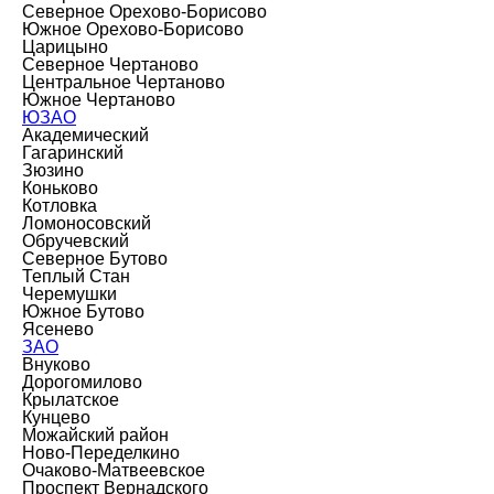
Северное Орехово-Борисово
Южное Орехово-Борисово
Царицыно
Северное Чертаново
Центральное Чертаново
Южное Чертаново
ЮЗАО
Академический
Гагаринский
Зюзино
Коньково
Котловка
Ломоносовский
Обручевский
Северное Бутово
Теплый Стан
Черемушки
Южное Бутово
Ясенево
ЗАО
Внуково
Дорогомилово
Крылатское
Кунцево
Можайский район
Ново-Переделкино
Очаково-Матвеевское
Проспект Вернадского