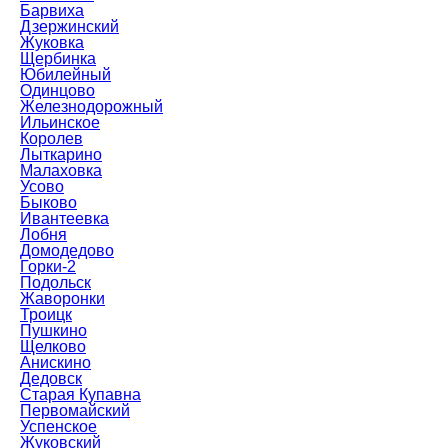
Барвиха
Дзержинский
Жуковка
Щербинка
Юбилейный
Одинцово
Железнодорожный
Ильинское
Королев
Лыткарино
Малаховка
Усово
Быково
Ивантеевка
Лобня
Домодедово
Горки-2
Подольск
Жаворонки
Троицк
Пушкино
Щелково
Анискино
Дедовск
Старая Купавна
Первомайский
Успенское
Жуковский