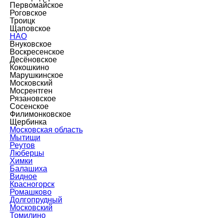
Первомайское
Роговское
Троицк
Щаповское
НАО
Внуковское
Воскресенское
Десёновское
Кокошкино
Марушкинское
Московский
Мосрентген
Рязановское
Сосенское
Филимонковское
Щербинка
Московская область
Мытищи
Реутов
Люберцы
Химки
Балашиха
Видное
Красногорск
Ромашково
Долгопрудный
Московский
Томилино