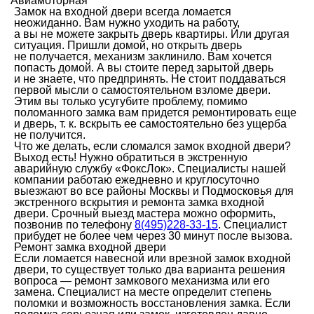
Авиамоторная
Замок на входной двери всегда ломается
неожиданно. Вам нужно уходить на работу,
а вы не можете закрыть дверь квартиры. Или другая
ситуация. Пришли домой, но открыть дверь
не получается, механизм заклинило. Вам хочется
попасть домой. А вы стоите перед зарытой дверь
и не знаете, что предпринять. Не стоит поддаваться
первой мысли о самостоятельном взломе двери.
Этим вы только усугубите проблему, помимо
поломанного замка вам придется ремонтировать еще
и дверь, т. к. вскрыть ее самостоятельно без ущерба
не получится.
Что же делать, если сломался замок входной двери?
Выход есть! Нужно обратиться в экстренную
аварийную службу «ФоксЛок». Специалисты нашей
компании работаю ежедневно и круглосуточно
выезжают во все районы Москвы и Подмосковья для
экстренного вскрытия и ремонта замка входной
двери. Срочный выезд мастера можно оформить,
позвонив по телефону
8(495)228-33-15
. Специалист
прибудет не более чем через 30 минут после вызова.
Ремонт замка входной двери
Если ломается навесной или врезной замок входной
двери, то существует только два варианта решения
вопроса — ремонт замкового механизма или его
замена. Специалист на месте определит степень
поломки и возможность восстановления замка. Если