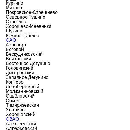
Куркино
Митино
Покровское-Стрешнево
Северное Тушино
Строгино
Хорошево-Мневники
Щукино
Южное Тушино
САО
Аэропорт
Беговой
Бескудниковский
Войковский
Восточное Дегунино
Головинский
Дмитровский
Западное Дегунино
Коптево
Левобережный
Молжаниновский
Савёловский
Сокол
Тимирязевский
Ховрино
Хорошёвский
СВАО
Алексеевский
Алтуфьевский