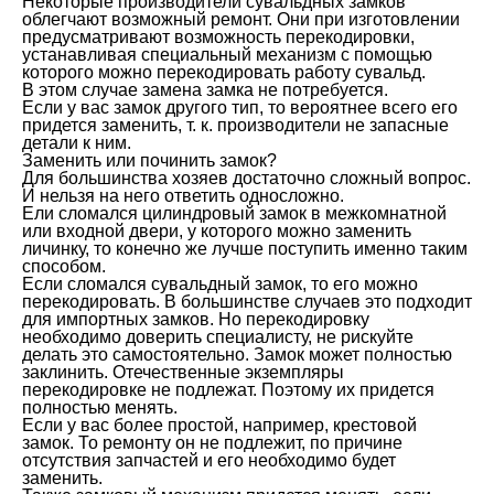
Некоторые производители сувальдных замков
облегчают возможный ремонт. Они при изготовлении
предусматривают возможность перекодировки,
устанавливая специальный механизм с помощью
которого можно перекодировать работу сувальд.
В этом случае замена замка не потребуется.
Если у вас замок другого тип, то вероятнее всего его
придется заменить, т. к. производители не запасные
детали к ним.
Заменить или починить замок?
Для большинства хозяев достаточно сложный вопрос.
И нельзя на него ответить односложно.
Ели сломался цилиндровый замок в межкомнатной
или входной двери, у которого можно заменить
личинку, то конечно же лучше поступить именно таким
способом.
Если сломался сувальдный замок, то его можно
перекодировать. В большинстве случаев это подходит
для импортных замков. Но перекодировку
необходимо доверить специалисту, не рискуйте
делать это самостоятельно. Замок может полностью
заклинить. Отечественные экземпляры
перекодировке не подлежат. Поэтому их придется
полностью менять.
Если у вас более простой, например, крестовой
замок. То ремонту он не подлежит, по причине
отсутствия запчастей и его необходимо будет
заменить.