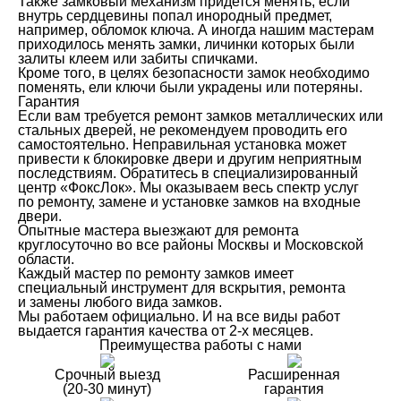
Также замковый механизм придется менять, если
внутрь сердцевины попал инородный предмет,
например, обломок ключа. А иногда нашим мастерам
приходилось менять замки, личинки которых были
залиты клеем или забиты спичками.
Кроме того, в целях безопасности замок необходимо
поменять, ели ключи были украдены или потеряны.
Гарантия
Если вам требуется ремонт замков металлических или
стальных дверей, не рекомендуем проводить его
самостоятельно. Неправильная установка может
привести к блокировке двери и другим неприятным
последствиям. Обратитесь в специализированный
центр «ФоксЛок». Мы оказываем весь спектр услуг
по ремонту, замене и установке замков на входные
двери.
Опытные мастера выезжают для ремонта
круглосуточно во все районы Москвы и Московской
области.
Каждый мастер по ремонту замков имеет
специальный инструмент для вскрытия, ремонта
и замены любого вида замков.
Мы работаем официально. И на все виды работ
выдается гарантия качества от 2-х месяцев.
Преимущества работы с нами
Срочный выезд
Расширенная
(20-30 минут)
гарантия