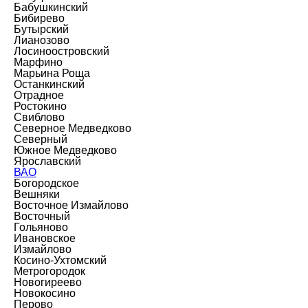
Бабушкинский
Бибирево
Бутырский
Лианозово
Лосиноостровский
Марфино
Марьина Роща
Останкинский
Отрадное
Ростокино
Свиблово
Северное Медведково
Северный
Южное Медведково
Ярославский
ВАО
Богородское
Вешняки
Восточное Измайлово
Восточный
Гольяново
Ивановское
Измайлово
Косино-Ухтомский
Метрогородок
Новогиреево
Новокосино
Перово