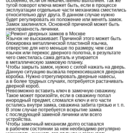
особенно, если он некачественно выполнен. Так же
тугой поворот ключа может быть, если в процессе
эксплуатации отдельные части механизма сместились
относительно друг друга. В данном случае нужно
будет регулировать их положение или менять замок.
Замок заклинился. Основной причиной может быть
неисправность личинки.
Язычок не выскакивает. Причиной этого может быть
блокировка металлической пластиной язычка,
отверстие для него меньше по размеру, чем сам
язычок или перекос дверного полотна, в результате
чего сместилась сама деталь и упирается
в металлическую замковую планку.
Чтобы закрыть замок, нужно с силой нажать на дверь.
Данную ситуацию вызвала перекосившаяся дверная
коробка. Нужно отрегулировать дверные навесы,
а в более трудных случаях, потребуется растачивать
дверной короб.
Невозможно вставить ключ в замочную скважину.
Такое может произойти, если в скважину попал
инородный предмет, сломался ключ и его части
остались внутри замка, скважина забита грязью и т. п.
В этом случае потребуется вскрытие замка
с последующей заменой личинки или всего
устройства.
Чтобы замочный механизм долго оставался
в рабочем состоянии за нем необходимо регулярно