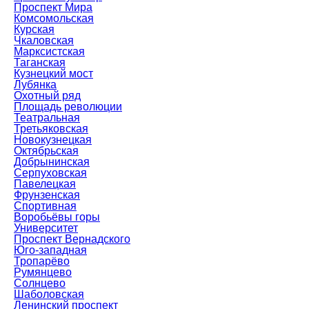
Проспект Мира
Комсомольская
Курская
Чкаловская
Марксистская
Таганская
Кузнецкий мост
Лубянка
Охотный ряд
Площадь революции
Театральная
Третьяковская
Новокузнецкая
Октябрьская
Добрынинская
Серпуховская
Павелецкая
Фрунзенская
Спортивная
Воробьёвы горы
Университет
Проспект Вернадского
Юго-западная
Тропарёво
Румянцево
Солнцево
Шаболовская
Ленинский проспект