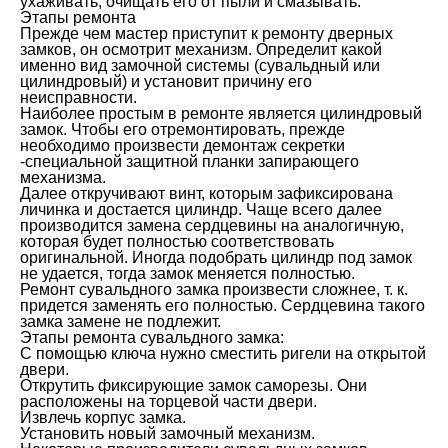
ухаживать, очищать его от пыли и смазывать.
Этапы ремонта
Прежде чем мастер приступит к ремонту дверных
замков, он осмотрит механизм. Определит какой
именно вид замочной системы (сувальдный или
цилиндровый) и установит причину его
неисправности.
Наиболее простым в ремонте является цилиндровый
замок. Чтобы его отремонтировать, прежде
необходимо произвести демонтаж секретки
-специальной защитной планки запирающего
механизма.
Далее откручивают винт, которым зафиксирована
личинка и достается цилиндр. Чаще всего далее
производится замена сердцевины на аналогичную,
которая будет полностью соответствовать
оригинальной. Иногда подобрать цилиндр под замок
не удается, тогда замок меняется полностью.
Ремонт сувальдного замка произвести сложнее, т. к.
придется заменять его полностью. Сердцевина такого
замка замене не подлежит.
Этапы ремонта сувальдного замка:
С помощью ключа нужно сместить ригели на открытой
двери.
Открутить фиксирующие замок саморезы. Они
расположены на торцевой части двери.
Извлечь корпус замка.
Установить новый замочный механизм.