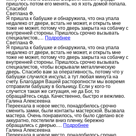
пришлось потом его менять, но я хоть домой попала.
Спасибо!
Светлана Ф.
Я пришла к бабушке и обнаружила, что она упала
недалеко от двери, встать не может, и открыть мне
тоже не может, потому что дверь закрыта на собачку с
внутренней стороны. Пришлось срочно вызывать
специалистов,…
Подробнее
Светлана Ф.
Я пришла к бабушке и обнаружила, что она упала
недалеко от двери, встать не может, и открыть мне
тоже не может, потому что дверь закрыта на собачку с
внутренней стороны. Пришлось срочно вызывать
специалистов, чтобы вскрывали металлическую
дверь. Спасибо вам за оперативность, потому что у
бабушки случился инсульт, а тут любая минута на
счету. Благодаря Вашей расторопности мы вовремя
отправили бабушку в больницу. Если у кого-то
случится такая же ситуация, не да Бог, то
обращайтесь сюда. Качественно, быстро и вежливо.
Галина Алексеевна
Переехала в новое место, понадобилось срочно
сменить замки, были контакты мастерской. Вызвала
мастера. Очень понравилось, что было сделано все
аккуратно, постелили вниз пленку, бережно
обращались с дверью.…
Подробнее
Галина Алексеевна
Переехала в новое место, понадобилось срочно