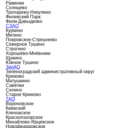
Раменки
Солнцево
Тропарево-Никулино
Филевский Парк
Фили-Давыдково
СЗАО
Куркино
Митино
Покровское-Стрешнево
Северное Тушино
Строгино
Хорошёво-Мнёвники
Щукино
Южное Тушино
ЗелАО
Зеленоградский административный округ
Крюково
Матушкино
Савёлки
Силино
Старое Крюково
ТАО
Вороновское
Киевский
Кленовское
Краснопахорское
Михайлово-Ярцевское
Новофедоровское