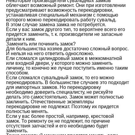
Некоторые производители сувальдных замков
облегчают возможный ремонт. Они при изготовлении
предусматривают возможность перекодировки,
устанавливая специальный механизм с помощью
которого можно перекодировать работу сувальд.
В этом случае замена замка не потребуется.
Если у вас замок другого тип, то вероятнее всего его
придется заменить, т. к. производители не запасные
детали к ним.
Заменить или починить замок?
Для большинства хозяев достаточно сложный вопрос.
И нельзя на него ответить односложно.
Ели сломался цилиндровый замок в межкомнатной
или входной двери, у которого можно заменить
личинку, то конечно же лучше поступить именно таким
способом.
Если сломался сувальдный замок, то его можно
перекодировать. В большинстве случаев это подходит
для импортных замков. Но перекодировку
необходимо доверить специалисту, не рискуйте
делать это самостоятельно. Замок может полностью
заклинить. Отечественные экземпляры
перекодировке не подлежат. Поэтому их придется
полностью менять.
Если у вас более простой, например, крестовой
замок. То ремонту он не подлежит, по причине
отсутствия запчастей и его необходимо будет
заменить.