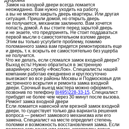
Дубровка
Замок на входной двери всегда ломается
неожиданно. Вам нужно уходить на работу,
а вы не можете закрыть дверь квартиры. Или другая
ситуация. Пришли домой, но открыть дверь
не получается, механизм заклинило. Вам хочется
попасть домой. А вы стоите перед зарытой дверь
и не знаете, что предпринять. Не стоит поддаваться
первой мысли о самостоятельном взломе двери.
Этим вы только усугубите проблему, помимо
поломанного замка вам придется ремонтировать еще
и дверь, т. к. вскрыть ее самостоятельно без ущерба
не получится.
Что же делать, если сломался замок входной двери?
Выход есть! Нужно обратиться в экстренную
аварийную службу «ФоксЛок». Специалисты нашей
компании работаю ежедневно и круглосуточно
выезжают во все районы Москвы и Подмосковья для
экстренного вскрытия и ремонта замка входной
двери. Срочный выезд мастера можно оформить,
позвонив по телефону
8(495)228-33-15
. Специалист
прибудет не более чем через 30 минут после вызова.
Ремонт замка входной двери
Если ломается навесной или врезной замок входной
двери, то существует только два варианта решения
вопроса — ремонт замкового механизма или его
замена. Специалист на месте определит степень
поломки и возможность восстановления замка. Если