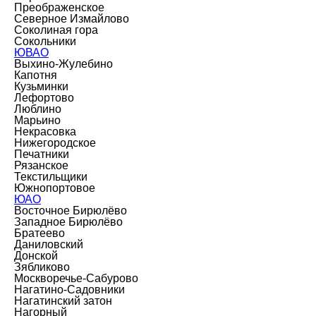
Преображенское
Северное Измайлово
Соколиная гора
Сокольники
ЮВАО
Выхино-Жулебино
Капотня
Кузьминки
Лефортово
Люблино
Марьино
Некрасовка
Нижегородское
Печатники
Рязанское
Текстильщики
Южнопортовое
ЮАО
Восточное Бирюлёво
Западное Бирюлёво
Братеево
Даниловский
Донской
Зябликово
Москворечье-Сабурово
Нагатино-Садовники
Нагатинский затон
Нагорный