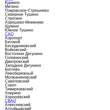
Куркино
Митино
Покровское-Стрешнево
Северное Тушино
Строгино
Хорошево-Мневники
Щукино
Южное Тушино
САО
Аэропорт
Беговой
Бескудниковский
Войковский
Восточное Дегунино
Головинский
Дмитровский
Западное Дегунино
Коптево
Левобережный
Молжаниновский
Савёловский
Сокол
Тимирязевский
Ховрино
Хорошёвский
СВАО
Алексеевский
Алтуфьевский