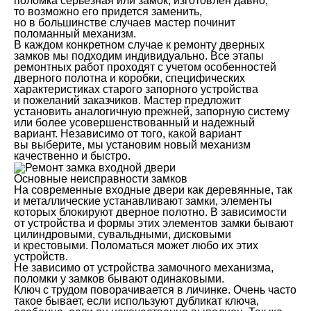
поломка серьезная или замок, изготовлен давно,
то возможно его придется заменить,
но в большинстве случаев мастер починит
поломанный механизм.
В каждом конкретном случае к ремонту дверных
замков мы подходим индивидуально. Все этапы
ремонтных работ проходят с учетом особенностей
дверного полотна и коробки, специфических
характеристиках старого запорного устройства
и пожеланий заказчиков. Мастер предложит
установить аналогичную прежней, запорную систему
или более усовершенствованный и надежный
вариант. Независимо от того, какой вариант
вы выберите, мы установим новый механизм
качественно и быстро.
Основные неисправности замков
На современные входные двери как деревянные, так
и металлические устанавливают замки, элементы
которых блокируют дверное полотно. В зависимости
от устройства и формы этих элементов замки бывают
цилиндровыми, сувальдными, дисковыми
и крестовыми. Поломаться может любо их этих
устройств.
Не зависимо от устройства замочного механизма,
поломки у замков бывают одинаковыми.
Ключ с трудом поворачивается в личинке. Очень часто
такое бывает, если используют дубликат ключа,