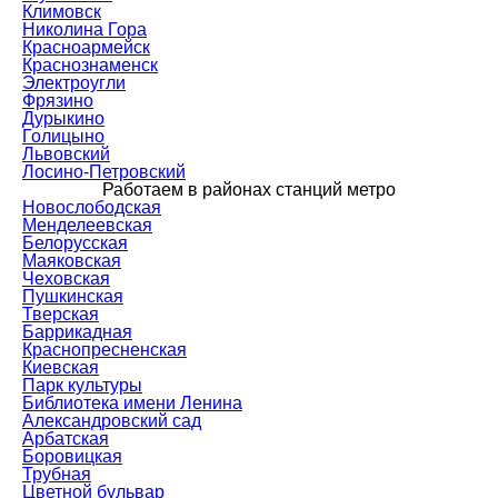
Климовск
Николина Гора
Красноармейск
Краснознаменск
Электроугли
Фрязино
Дурыкино
Голицыно
Львовский
Лосино-Петровский
Работаем в районах станций метро
Новослободская
Менделеевская
Белорусская
Маяковская
Чеховская
Пушкинская
Тверская
Баррикадная
Краснопресненская
Киевская
Парк культуры
Библиотека имени Ленина
Александровский сад
Арбатская
Боровицкая
Трубная
Цветной бульвар