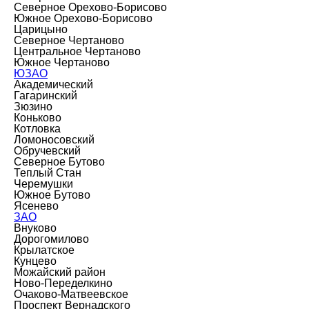
Северное Орехово-Борисово
Южное Орехово-Борисово
Царицыно
Северное Чертаново
Центральное Чертаново
Южное Чертаново
ЮЗАО
Академический
Гагаринский
Зюзино
Коньково
Котловка
Ломоносовский
Обручевский
Северное Бутово
Теплый Стан
Черемушки
Южное Бутово
Ясенево
ЗАО
Внуково
Дорогомилово
Крылатское
Кунцево
Можайский район
Ново-Переделкино
Очаково-Матвеевское
Проспект Вернадского