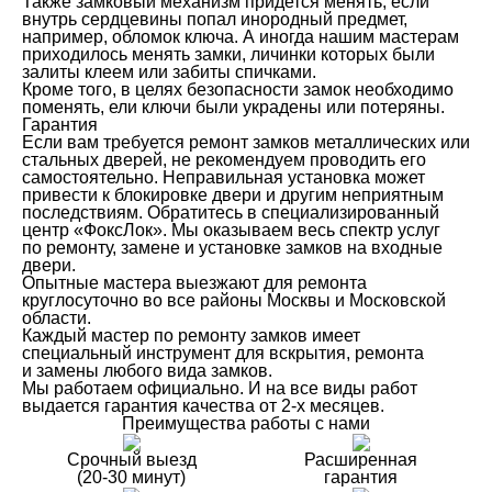
Также замковый механизм придется менять, если
внутрь сердцевины попал инородный предмет,
например, обломок ключа. А иногда нашим мастерам
приходилось менять замки, личинки которых были
залиты клеем или забиты спичками.
Кроме того, в целях безопасности замок необходимо
поменять, ели ключи были украдены или потеряны.
Гарантия
Если вам требуется ремонт замков металлических или
стальных дверей, не рекомендуем проводить его
самостоятельно. Неправильная установка может
привести к блокировке двери и другим неприятным
последствиям. Обратитесь в специализированный
центр «ФоксЛок». Мы оказываем весь спектр услуг
по ремонту, замене и установке замков на входные
двери.
Опытные мастера выезжают для ремонта
круглосуточно во все районы Москвы и Московской
области.
Каждый мастер по ремонту замков имеет
специальный инструмент для вскрытия, ремонта
и замены любого вида замков.
Мы работаем официально. И на все виды работ
выдается гарантия качества от 2-х месяцев.
Преимущества работы с нами
Срочный выезд
Расширенная
(20-30 минут)
гарантия