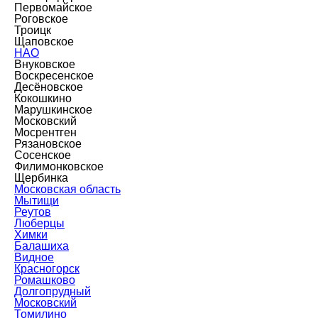
Первомайское
Роговское
Троицк
Щаповское
НАО
Внуковское
Воскресенское
Десёновское
Кокошкино
Марушкинское
Московский
Мосрентген
Рязановское
Сосенское
Филимонковское
Щербинка
Московская область
Мытищи
Реутов
Люберцы
Химки
Балашиха
Видное
Красногорск
Ромашково
Долгопрудный
Московский
Томилино