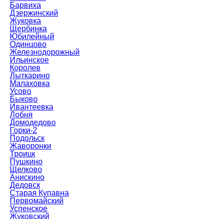
Барвиха
Дзержинский
Жуковка
Щербинка
Юбилейный
Одинцово
Железнодорожный
Ильинское
Королев
Лыткарино
Малаховка
Усово
Быково
Ивантеевка
Лобня
Домодедово
Горки-2
Подольск
Жаворонки
Троицк
Пушкино
Щелково
Анискино
Дедовск
Старая Купавна
Первомайский
Успенское
Жуковский