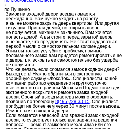
по Московской области
›
по Пушкино
Замок на входной двери всегда ломается
неожиданно. Вам нужно уходить на работу,
а вы не можете закрыть дверь квартиры. Или другая
ситуация. Пришли домой, но открыть дверь
не получается, механизм заклинило. Вам хочется
попасть домой. А вы стоите перед зарытой дверь
и не знаете, что предпринять. Не стоит поддаваться
первой мысли о самостоятельном взломе двери.
Этим вы только усугубите проблему, помимо
поломанного замка вам придется ремонтировать еще
и дверь, т. к. вскрыть ее самостоятельно без ущерба
не получится.
Что же делать, если сломался замок входной двери?
Выход есть! Нужно обратиться в экстренную
аварийную службу «ФоксЛок». Специалисты нашей
компании работаю ежедневно и круглосуточно
выезжают во все районы Москвы и Подмосковья для
экстренного вскрытия и ремонта замка входной
двери. Срочный выезд мастера можно оформить,
позвонив по телефону
8(495)228-33-15
. Специалист
прибудет не более чем через 30 минут после вызова.
Ремонт замка входной двери
Если ломается навесной или врезной замок входной
двери, то существует только два варианта решения
вопроса — ремонт замкового механизма или его