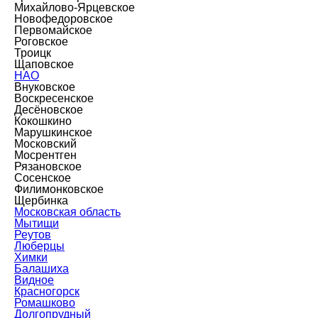
Михайлово-Ярцевское
Новофедоровское
Первомайское
Роговское
Троицк
Щаповское
НАО
Внуковское
Воскресенское
Десёновское
Кокошкино
Марушкинское
Московский
Мосрентген
Рязановское
Сосенское
Филимонковское
Щербинка
Московская область
Мытищи
Реутов
Люберцы
Химки
Балашиха
Видное
Красногорск
Ромашково
Долгопрудный