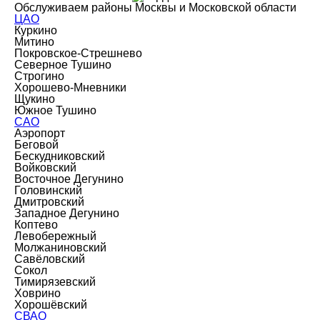
Обслуживаем районы Москвы и Московской области
ЦАО
Куркино
Митино
Покровское-Стрешнево
Северное Тушино
Строгино
Хорошево-Мневники
Щукино
Южное Тушино
САО
Аэропорт
Беговой
Бескудниковский
Войковский
Восточное Дегунино
Головинский
Дмитровский
Западное Дегунино
Коптево
Левобережный
Молжаниновский
Савёловский
Сокол
Тимирязевский
Ховрино
Хорошёвский
СВАО