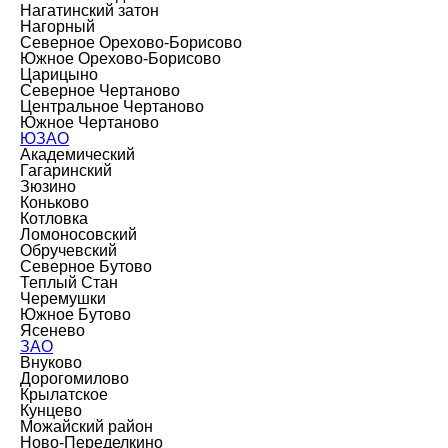
Нагатинский затон
Нагорный
Северное Орехово-Борисово
Южное Орехово-Борисово
Царицыно
Северное Чертаново
Центральное Чертаново
Южное Чертаново
ЮЗАО
Академический
Гагаринский
Зюзино
Коньково
Котловка
Ломоносовский
Обручевский
Северное Бутово
Теплый Стан
Черемушки
Южное Бутово
Ясенево
ЗАО
Внуково
Дорогомилово
Крылатское
Кунцево
Можайский район
Ново-Переделкино