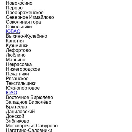
Новокосино
Перово
Преображенское
Северное Измайлово
Соколиная гора
Сокольники
ЮВАО
Выхино-Жулебино
Капотня
Кузьминки
Лефортово
Люблино
Марьино
Некрасовка
Нижегородское
Печатники
Рязанское
Текстильщики
Южнопортовое
ЮАО
Восточное Бирюлёво
Западное Бирюлёво
Братеево
Даниловский
Донской
Зябликово
Москворечье-Сабурово
Нагатино-Садовники