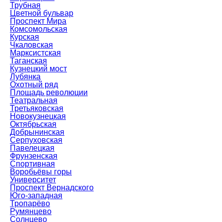
Трубная
Цветной бульвар
Проспект Мира
Комсомольская
Курская
Чкаловская
Марксистская
Таганская
Кузнецкий мост
Лубянка
Охотный ряд
Площадь революции
Театральная
Третьяковская
Новокузнецкая
Октябрьская
Добрынинская
Серпуховская
Павелецкая
Фрунзенская
Спортивная
Воробьёвы горы
Университет
Проспект Вернадского
Юго-западная
Тропарёво
Румянцево
Солнцево