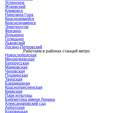
Успенское
Жуковский
Климовск
Николина Гора
Красноармейск
Краснознаменск
Электроугли
Фрязино
Дурыкино
Голицыно
Львовский
Лосино-Петровский
Работаем в районах станций метро
Новослободская
Менделеевская
Белорусская
Маяковская
Чеховская
Пушкинская
Тверская
Баррикадная
Краснопресненская
Киевская
Парк культуры
Библиотека имени Ленина
Александровский сад
Арбатская
Боровицкая