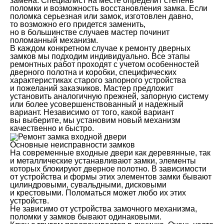
замена. Специалист на месте определит степень
поломки и возможность восстановления замка. Если
поломка серьезная или замок, изготовлен давно,
то возможно его придется заменить,
но в большинстве случаев мастер починит
поломанный механизм.
В каждом конкретном случае к ремонту дверных
замков мы подходим индивидуально. Все этапы
ремонтных работ проходят с учетом особенностей
дверного полотна и коробки, специфических
характеристиках старого запорного устройства
и пожеланий заказчиков. Мастер предложит
установить аналогичную прежней, запорную систему
или более усовершенствованный и надежный
вариант. Независимо от того, какой вариант
вы выберите, мы установим новый механизм
качественно и быстро.
Основные неисправности замков
На современные входные двери как деревянные, так
и металлические устанавливают замки, элементы
которых блокируют дверное полотно. В зависимости
от устройства и формы этих элементов замки бывают
цилиндровыми, сувальдными, дисковыми
и крестовыми. Поломаться может любо их этих
устройств.
Не зависимо от устройства замочного механизма,
поломки у замков бывают одинаковыми.