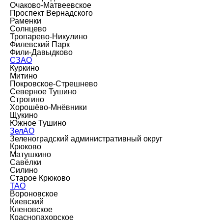
Очаково-Матвеевское
Проспект Вернадского
Раменки
Солнцево
Тропарево-Никулино
Филевский Парк
Фили-Давыдково
СЗАО
Куркино
Митино
Покровское-Стрешнево
Северное Тушино
Строгино
Хорошёво-Мнёвники
Щукино
Южное Тушино
ЗелАО
Зеленоградский административный округ
Крюково
Матушкино
Савёлки
Силино
Старое Крюково
ТАО
Вороновское
Киевский
Кленовское
Краснопахорское