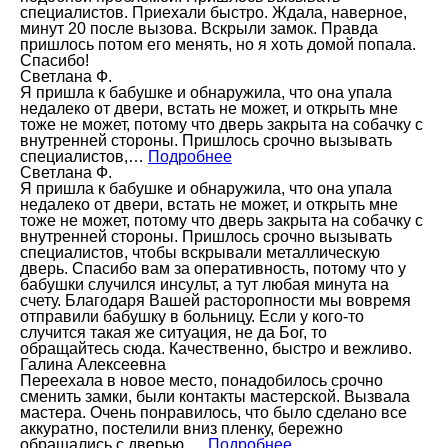
специалистов. Приехали быстро. Ждала, наверное,
минут 20 после вызова. Вскрыли замок. Правда
пришлось потом его менять, но я хоть домой попала.
Спасибо!
Светлана Ф.
Я пришла к бабушке и обнаружила, что она упала
недалеко от двери, встать не может, и открыть мне
тоже не может, потому что дверь закрыта на собачку с
внутренней стороны. Пришлось срочно вызывать
специалистов,…
Подробнее
Светлана Ф.
Я пришла к бабушке и обнаружила, что она упала
недалеко от двери, встать не может, и открыть мне
тоже не может, потому что дверь закрыта на собачку с
внутренней стороны. Пришлось срочно вызывать
специалистов, чтобы вскрывали металлическую
дверь. Спасибо вам за оперативность, потому что у
бабушки случился инсульт, а тут любая минута на
счету. Благодаря Вашей расторопности мы вовремя
отправили бабушку в больницу. Если у кого-то
случится такая же ситуация, не да Бог, то
обращайтесь сюда. Качественно, быстро и вежливо.
Галина Алексеевна
Переехала в новое место, понадобилось срочно
сменить замки, были контакты мастерской. Вызвала
мастера. Очень понравилось, что было сделано все
аккуратно, постелили вниз пленку, бережно
обращались с дверью.…
Подробнее