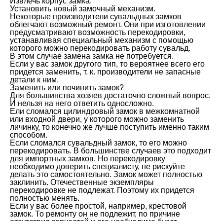
Извлечь корпус замка.
Установить новый замочный механизм.
Некоторые производители сувальдных замков
облегчают возможный ремонт. Они при изготовлении
предусматривают возможность перекодировки,
устанавливая специальный механизм с помощью
которого можно перекодировать работу сувальд.
В этом случае замена замка не потребуется.
Если у вас замок другого тип, то вероятнее всего его
придется заменить, т. к. производители не запасные
детали к ним.
Заменить или починить замок?
Для большинства хозяев достаточно сложный вопрос.
И нельзя на него ответить односложно.
Ели сломался цилиндровый замок в межкомнатной
или входной двери, у которого можно заменить
личинку, то конечно же лучше поступить именно таким
способом.
Если сломался сувальдный замок, то его можно
перекодировать. В большинстве случаев это подходит
для импортных замков. Но перекодировку
необходимо доверить специалисту, не рискуйте
делать это самостоятельно. Замок может полностью
заклинить. Отечественные экземпляры
перекодировке не подлежат. Поэтому их придется
полностью менять.
Если у вас более простой, например, крестовой
замок. То ремонту он не подлежит, по причине