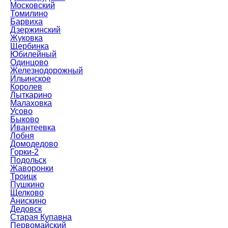
Московский
Томилино
Барвиха
Дзержинский
Жуковка
Щербинка
Юбилейный
Одинцово
Железнодорожный
Ильинское
Королев
Лыткарино
Малаховка
Усово
Быково
Ивантеевка
Лобня
Домодедово
Горки-2
Подольск
Жаворонки
Троицк
Пушкино
Щелково
Анискино
Дедовск
Старая Купавна
Первомайский