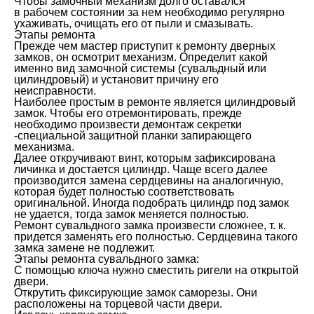
Чтобы замочный механизм долго оставался
в рабочем состоянии за нем необходимо регулярно
ухаживать, очищать его от пыли и смазывать.
Этапы ремонта
Прежде чем мастер приступит к ремонту дверных
замков, он осмотрит механизм. Определит какой
именно вид замочной системы (сувальдный или
цилиндровый) и установит причину его
неисправности.
Наиболее простым в ремонте является цилиндровый
замок. Чтобы его отремонтировать, прежде
необходимо произвести демонтаж секретки
-специальной защитной планки запирающего
механизма.
Далее откручивают винт, которым зафиксирована
личинка и достается цилиндр. Чаще всего далее
производится замена сердцевины на аналогичную,
которая будет полностью соответствовать
оригинальной. Иногда подобрать цилиндр под замок
не удается, тогда замок меняется полностью.
Ремонт сувальдного замка произвести сложнее, т. к.
придется заменять его полностью. Сердцевина такого
замка замене не подлежит.
Этапы ремонта сувальдного замка:
С помощью ключа нужно сместить ригели на открытой
двери.
Открутить фиксирующие замок саморезы. Они
расположены на торцевой части двери.