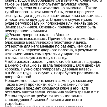
Ключ с трудом поворачивается в личинке. Очень часто
такое бывает, если используют дубликат ключа,
особенно, если он некачественно выполнен. Так же
тугой поворот ключа может быть, если в процессе
эксплуатации отдельные части механизма сместились
относительно друг друга. В данном случае нужно
будет регулировать их положение или менять замок.
Замок заклинился. Основной причиной может быть
неисправность личинки.
Язычок не выскакивает. Причиной этого может быть
блокировка металлической пластиной язычка,
отверстие для него меньше по размеру, чем сам
язычок или перекос дверного полотна, в результате
чего сместилась сама деталь и упирается
в металлическую замковую планку.
Чтобы закрыть замок, нужно с силой нажать на дверь.
Данную ситуацию вызвала перекосившаяся дверная
коробка. Нужно отрегулировать дверные навесы,
а в более трудных случаях, потребуется растачивать
дверной короб.
Невозможно вставить ключ в замочную скважину.
Такое может произойти, если в скважину попал
инородный предмет, сломался ключ и его части
остались внутри замка, скважина забита грязью и т. п.
В этом случае потребуется вскрытие замка
с последующей заменой личинки или всего
устройства.