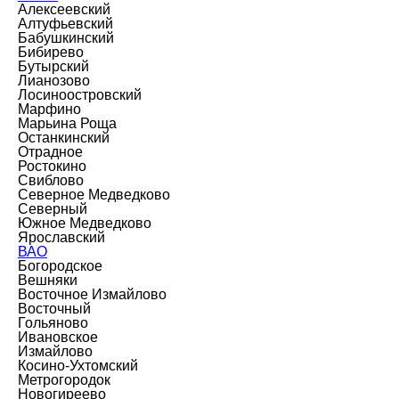
Алексеевский
Алтуфьевский
Бабушкинский
Бибирево
Бутырский
Лианозово
Лосиноостровский
Марфино
Марьина Роща
Останкинский
Отрадное
Ростокино
Свиблово
Северное Медведково
Северный
Южное Медведково
Ярославский
ВАО
Богородское
Вешняки
Восточное Измайлово
Восточный
Гольяново
Ивановское
Измайлово
Косино-Ухтомский
Метрогородок
Новогиреево