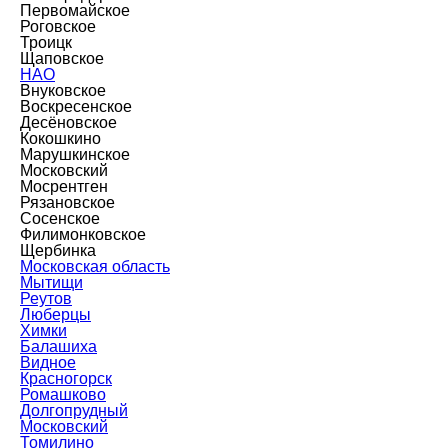
Первомайское
Роговское
Троицк
Щаповское
НАО
Внуковское
Воскресенское
Десёновское
Кокошкино
Марушкинское
Московский
Мосрентген
Рязановское
Сосенское
Филимонковское
Щербинка
Московская область
Мытищи
Реутов
Люберцы
Химки
Балашиха
Видное
Красногорск
Ромашково
Долгопрудный
Московский
Томилино