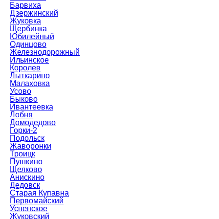
Барвиха
Дзержинский
Жуковка
Щербинка
Юбилейный
Одинцово
Железнодорожный
Ильинское
Королев
Лыткарино
Малаховка
Усово
Быково
Ивантеевка
Лобня
Домодедово
Горки-2
Подольск
Жаворонки
Троицк
Пушкино
Щелково
Анискино
Дедовск
Старая Купавна
Первомайский
Успенское
Жуковский