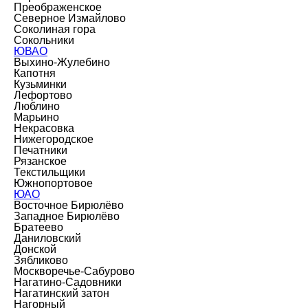
Преображенское
Северное Измайлово
Соколиная гора
Сокольники
ЮВАО
Выхино-Жулебино
Капотня
Кузьминки
Лефортово
Люблино
Марьино
Некрасовка
Нижегородское
Печатники
Рязанское
Текстильщики
Южнопортовое
ЮАО
Восточное Бирюлёво
Западное Бирюлёво
Братеево
Даниловский
Донской
Зябликово
Москворечье-Сабурово
Нагатино-Садовники
Нагатинский затон
Нагорный