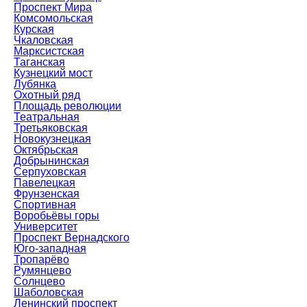
Проспект Мира
Комсомольская
Курская
Чкаловская
Марксистская
Таганская
Кузнецкий мост
Лубянка
Охотный ряд
Площадь революции
Театральная
Третьяковская
Новокузнецкая
Октябрьская
Добрынинская
Серпуховская
Павелецкая
Фрунзенская
Спортивная
Воробьёвы горы
Университет
Проспект Вернадского
Юго-западная
Тропарёво
Румянцево
Солнцево
Шаболовская
Ленинский проспект