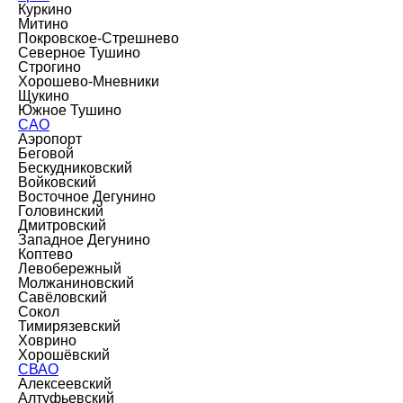
Куркино
Митино
Покровское-Стрешнево
Северное Тушино
Строгино
Хорошево-Мневники
Щукино
Южное Тушино
САО
Аэропорт
Беговой
Бескудниковский
Войковский
Восточное Дегунино
Головинский
Дмитровский
Западное Дегунино
Коптево
Левобережный
Молжаниновский
Савёловский
Сокол
Тимирязевский
Ховрино
Хорошёвский
СВАО
Алексеевский
Алтуфьевский