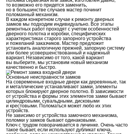
поломка серьезная или замок, изготовлен давно,
то возможно его придется заменить,
но в большинстве случаев мастер починит
поломанный механизм.
В каждом конкретном случае к ремонту дверных
замков мы подходим индивидуально. Все этапы
ремонтных работ проходят с учетом особенностей
дверного полотна и коробки, специфических
характеристиках старого запорного устройства
и пожеланий заказчиков. Мастер предложит
установить аналогичную прежней, запорную систему
или более усовершенствованный и надежный
вариант. Независимо от того, какой вариант
вы выберите, мы установим новый механизм
качественно и быстро.
Основные неисправности замков
На современные входные двери как деревянные, так
и металлические устанавливают замки, элементы
которых блокируют дверное полотно. В зависимости
от устройства и формы этих элементов замки бывают
цилиндровыми, сувальдными, дисковыми
и крестовыми. Поломаться может любо их этих
устройств.
Не зависимо от устройства замочного механизма,
поломки у замков бывают одинаковыми.
Ключ с трудом поворачивается в личинке. Очень часто
такое бывает, если используют дубликат ключа,