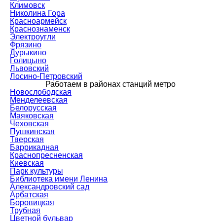
Климовск
Николина Гора
Красноармейск
Краснознаменск
Электроугли
Фрязино
Дурыкино
Голицыно
Львовский
Лосино-Петровский
Работаем в районах станций метро
Новослободская
Менделеевская
Белорусская
Маяковская
Чеховская
Пушкинская
Тверская
Баррикадная
Краснопресненская
Киевская
Парк культуры
Библиотека имени Ленина
Александровский сад
Арбатская
Боровицкая
Трубная
Цветной бульвар