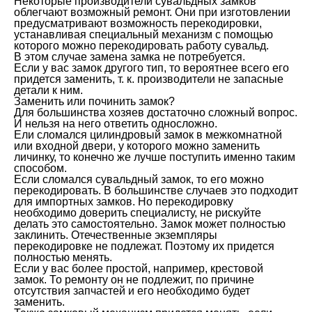
Некоторые производители сувальдных замков
облегчают возможный ремонт. Они при изготовлении
предусматривают возможность перекодировки,
устанавливая специальный механизм с помощью
которого можно перекодировать работу сувальд.
В этом случае замена замка не потребуется.
Если у вас замок другого тип, то вероятнее всего его
придется заменить, т. к. производители не запасные
детали к ним.
Заменить или починить замок?
Для большинства хозяев достаточно сложный вопрос.
И нельзя на него ответить односложно.
Ели сломался цилиндровый замок в межкомнатной
или входной двери, у которого можно заменить
личинку, то конечно же лучше поступить именно таким
способом.
Если сломался сувальдный замок, то его можно
перекодировать. В большинстве случаев это подходит
для импортных замков. Но перекодировку
необходимо доверить специалисту, не рискуйте
делать это самостоятельно. Замок может полностью
заклинить. Отечественные экземпляры
перекодировке не подлежат. Поэтому их придется
полностью менять.
Если у вас более простой, например, крестовой
замок. То ремонту он не подлежит, по причине
отсутствия запчастей и его необходимо будет
заменить.