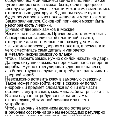
особенно, если он некачественно выполнен. Так же
тугой поворот ключа может быть, если в процессе
эксплуатации отдельные части механизма сместились
относительно друг друга. В данном случае нужно
будет регулировать их положение или менять замок.
Замок заклинился. Основной причиной может быть
неисправность личинки.
Язычок не выскакивает. Причиной этого может быть
блокировка металлической пластиной язычка,
отверстие для него меньше по размеру, чем сам
язычок или перекос дверного полотна, в результате
чего сместилась сама деталь и упирается
в металлическую замковую планку.
Чтобы закрыть замок, нужно с силой нажать на дверь.
Данную ситуацию вызвала перекосившаяся дверная
коробка. Нужно отрегулировать дверные навесы,
а в более трудных случаях, потребуется растачивать
дверной короб.
Невозможно вставить ключ в замочную скважину.
Такое может произойти, если в скважину попал
инородный предмет, сломался ключ и его части
остались внутри замка, скважина забита грязью и т. п.
В этом случае потребуется вскрытие замка
с последующей заменой личинки или всего
устройства.
Чтобы замочный механизм долго оставался
в рабочем состоянии за нем необходимо регулярно