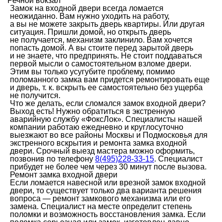
Речной вокзал
Замок на входной двери всегда ломается
неожиданно. Вам нужно уходить на работу,
а вы не можете закрыть дверь квартиры. Или другая
ситуация. Пришли домой, но открыть дверь
не получается, механизм заклинило. Вам хочется
попасть домой. А вы стоите перед зарытой дверь
и не знаете, что предпринять. Не стоит поддаваться
первой мысли о самостоятельном взломе двери.
Этим вы только усугубите проблему, помимо
поломанного замка вам придется ремонтировать еще
и дверь, т. к. вскрыть ее самостоятельно без ущерба
не получится.
Что же делать, если сломался замок входной двери?
Выход есть! Нужно обратиться в экстренную
аварийную службу «ФоксЛок». Специалисты нашей
компании работаю ежедневно и круглосуточно
выезжают во все районы Москвы и Подмосковья для
экстренного вскрытия и ремонта замка входной
двери. Срочный выезд мастера можно оформить,
позвонив по телефону
8(495)228-33-15
. Специалист
прибудет не более чем через 30 минут после вызова.
Ремонт замка входной двери
Если ломается навесной или врезной замок входной
двери, то существует только два варианта решения
вопроса — ремонт замкового механизма или его
замена. Специалист на месте определит степень
поломки и возможность восстановления замка. Если