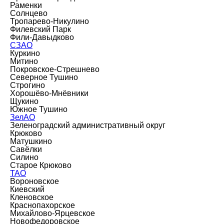
Раменки
Солнцево
Тропарево-Никулино
Филевский Парк
Фили-Давыдково
СЗАО
Куркино
Митино
Покровское-Стрешнево
Северное Тушино
Строгино
Хорошёво-Мнёвники
Щукино
Южное Тушино
ЗелАО
Зеленоградский административный округ
Крюково
Матушкино
Савёлки
Силино
Старое Крюково
ТАО
Вороновское
Киевский
Кленовское
Краснопахорское
Михайлово-Ярцевское
Новофедоровское