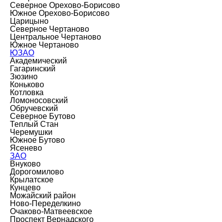
Северное Орехово-Борисово
Южное Орехово-Борисово
Царицыно
Северное Чертаново
Центральное Чертаново
Южное Чертаново
ЮЗАО
Академический
Гагаринский
Зюзино
Коньково
Котловка
Ломоносовский
Обручевский
Северное Бутово
Теплый Стан
Черемушки
Южное Бутово
Ясенево
ЗАО
Внуково
Дорогомилово
Крылатское
Кунцево
Можайский район
Ново-Переделкино
Очаково-Матвеевское
Проспект Вернадского