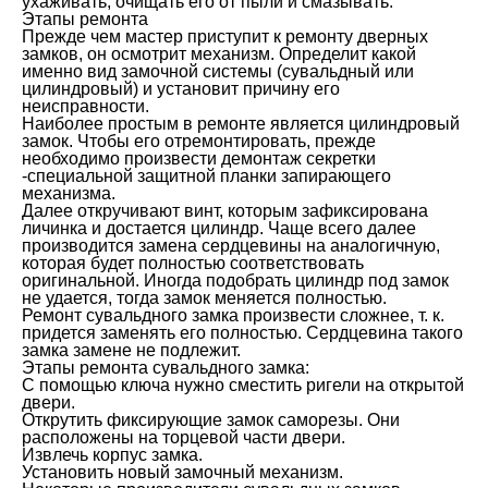
ухаживать, очищать его от пыли и смазывать.
Этапы ремонта
Прежде чем мастер приступит к ремонту дверных
замков, он осмотрит механизм. Определит какой
именно вид замочной системы (сувальдный или
цилиндровый) и установит причину его
неисправности.
Наиболее простым в ремонте является цилиндровый
замок. Чтобы его отремонтировать, прежде
необходимо произвести демонтаж секретки
-специальной защитной планки запирающего
механизма.
Далее откручивают винт, которым зафиксирована
личинка и достается цилиндр. Чаще всего далее
производится замена сердцевины на аналогичную,
которая будет полностью соответствовать
оригинальной. Иногда подобрать цилиндр под замок
не удается, тогда замок меняется полностью.
Ремонт сувальдного замка произвести сложнее, т. к.
придется заменять его полностью. Сердцевина такого
замка замене не подлежит.
Этапы ремонта сувальдного замка:
С помощью ключа нужно сместить ригели на открытой
двери.
Открутить фиксирующие замок саморезы. Они
расположены на торцевой части двери.
Извлечь корпус замка.
Установить новый замочный механизм.