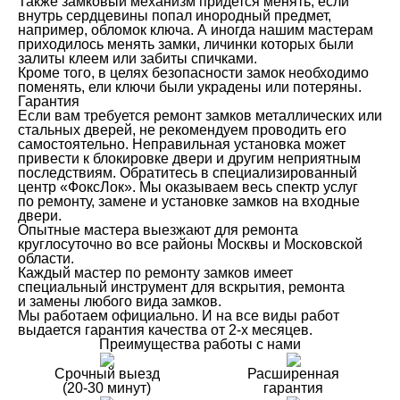
Также замковый механизм придется менять, если
внутрь сердцевины попал инородный предмет,
например, обломок ключа. А иногда нашим мастерам
приходилось менять замки, личинки которых были
залиты клеем или забиты спичками.
Кроме того, в целях безопасности замок необходимо
поменять, ели ключи были украдены или потеряны.
Гарантия
Если вам требуется ремонт замков металлических или
стальных дверей, не рекомендуем проводить его
самостоятельно. Неправильная установка может
привести к блокировке двери и другим неприятным
последствиям. Обратитесь в специализированный
центр «ФоксЛок». Мы оказываем весь спектр услуг
по ремонту, замене и установке замков на входные
двери.
Опытные мастера выезжают для ремонта
круглосуточно во все районы Москвы и Московской
области.
Каждый мастер по ремонту замков имеет
специальный инструмент для вскрытия, ремонта
и замены любого вида замков.
Мы работаем официально. И на все виды работ
выдается гарантия качества от 2-х месяцев.
Преимущества работы с нами
Срочный выезд
Расширенная
(20-30 минут)
гарантия