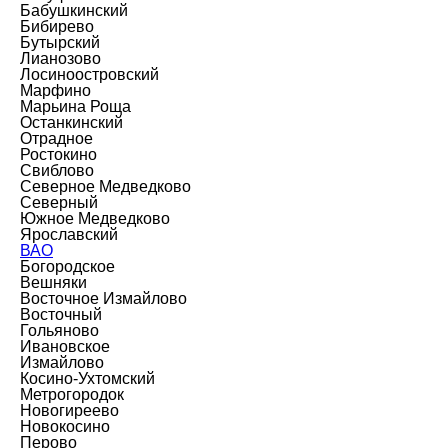
Бабушкинский
Бибирево
Бутырский
Лианозово
Лосиноостровский
Марфино
Марьина Роща
Останкинский
Отрадное
Ростокино
Свиблово
Северное Медведково
Северный
Южное Медведково
Ярославский
ВАО
Богородское
Вешняки
Восточное Измайлово
Восточный
Гольяново
Ивановское
Измайлово
Косино-Ухтомский
Метрогородок
Новогиреево
Новокосино
Перово