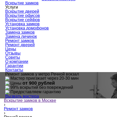
Вскрытие замков
Услуги
Вскрытие дверей
Вскрытие офисов
Вскрытие сейфов
Установка замков
Установка домофонов
Замена замков
Замена личинок
Ремонт замков
Ремонт дверей
Цены
Отзывы
Советы
О компании
Гарантии
Контакты
Ремонт замков у метро Речной вокзал
Мастер приезжает через 20-30 мин
от 900 рублей
Цены
99% вскрытий без повреждений
Предоставляем гарантию
Вызвать мастера
Вскрытие замков в Москве
›
Ремонт замков
›