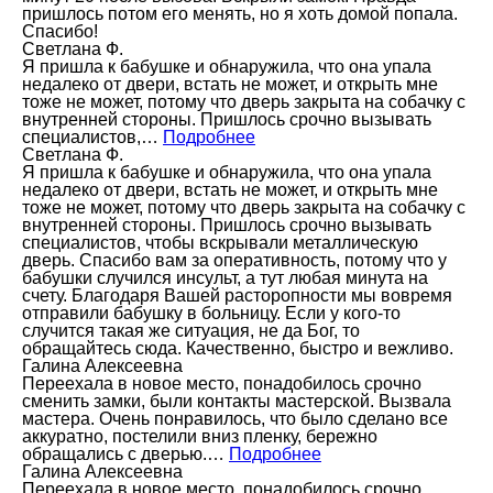
пришлось потом его менять, но я хоть домой попала.
Спасибо!
Светлана Ф.
Я пришла к бабушке и обнаружила, что она упала
недалеко от двери, встать не может, и открыть мне
тоже не может, потому что дверь закрыта на собачку с
внутренней стороны. Пришлось срочно вызывать
специалистов,…
Подробнее
Светлана Ф.
Я пришла к бабушке и обнаружила, что она упала
недалеко от двери, встать не может, и открыть мне
тоже не может, потому что дверь закрыта на собачку с
внутренней стороны. Пришлось срочно вызывать
специалистов, чтобы вскрывали металлическую
дверь. Спасибо вам за оперативность, потому что у
бабушки случился инсульт, а тут любая минута на
счету. Благодаря Вашей расторопности мы вовремя
отправили бабушку в больницу. Если у кого-то
случится такая же ситуация, не да Бог, то
обращайтесь сюда. Качественно, быстро и вежливо.
Галина Алексеевна
Переехала в новое место, понадобилось срочно
сменить замки, были контакты мастерской. Вызвала
мастера. Очень понравилось, что было сделано все
аккуратно, постелили вниз пленку, бережно
обращались с дверью.…
Подробнее
Галина Алексеевна
Переехала в новое место, понадобилось срочно