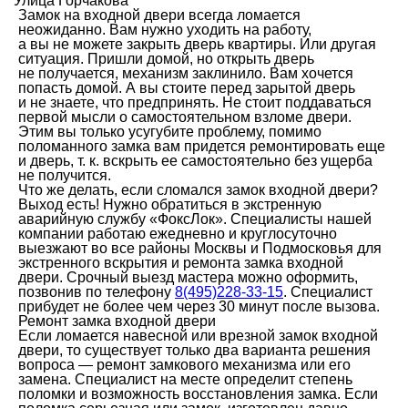
Улица Горчакова
Замок на входной двери всегда ломается
неожиданно. Вам нужно уходить на работу,
а вы не можете закрыть дверь квартиры. Или другая
ситуация. Пришли домой, но открыть дверь
не получается, механизм заклинило. Вам хочется
попасть домой. А вы стоите перед зарытой дверь
и не знаете, что предпринять. Не стоит поддаваться
первой мысли о самостоятельном взломе двери.
Этим вы только усугубите проблему, помимо
поломанного замка вам придется ремонтировать еще
и дверь, т. к. вскрыть ее самостоятельно без ущерба
не получится.
Что же делать, если сломался замок входной двери?
Выход есть! Нужно обратиться в экстренную
аварийную службу «ФоксЛок». Специалисты нашей
компании работаю ежедневно и круглосуточно
выезжают во все районы Москвы и Подмосковья для
экстренного вскрытия и ремонта замка входной
двери. Срочный выезд мастера можно оформить,
позвонив по телефону
8(495)228-33-15
. Специалист
прибудет не более чем через 30 минут после вызова.
Ремонт замка входной двери
Если ломается навесной или врезной замок входной
двери, то существует только два варианта решения
вопроса — ремонт замкового механизма или его
замена. Специалист на месте определит степень
поломки и возможность восстановления замка. Если