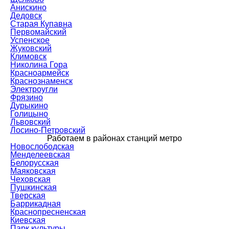
Анискино
Дедовск
Старая Купавна
Первомайский
Успенское
Жуковский
Климовск
Николина Гора
Красноармейск
Краснознаменск
Электроугли
Фрязино
Дурыкино
Голицыно
Львовский
Лосино-Петровский
Работаем в районах станций метро
Новослободская
Менделеевская
Белорусская
Маяковская
Чеховская
Пушкинская
Тверская
Баррикадная
Краснопресненская
Киевская
Парк культуры