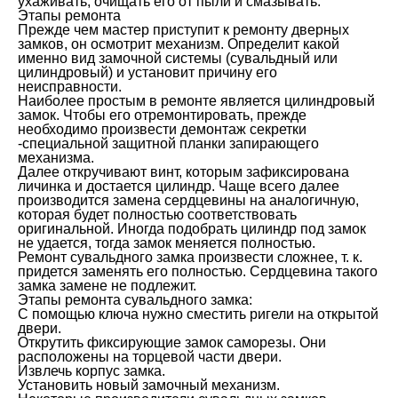
ухаживать, очищать его от пыли и смазывать.
Этапы ремонта
Прежде чем мастер приступит к ремонту дверных
замков, он осмотрит механизм. Определит какой
именно вид замочной системы (сувальдный или
цилиндровый) и установит причину его
неисправности.
Наиболее простым в ремонте является цилиндровый
замок. Чтобы его отремонтировать, прежде
необходимо произвести демонтаж секретки
-специальной защитной планки запирающего
механизма.
Далее откручивают винт, которым зафиксирована
личинка и достается цилиндр. Чаще всего далее
производится замена сердцевины на аналогичную,
которая будет полностью соответствовать
оригинальной. Иногда подобрать цилиндр под замок
не удается, тогда замок меняется полностью.
Ремонт сувальдного замка произвести сложнее, т. к.
придется заменять его полностью. Сердцевина такого
замка замене не подлежит.
Этапы ремонта сувальдного замка:
С помощью ключа нужно сместить ригели на открытой
двери.
Открутить фиксирующие замок саморезы. Они
расположены на торцевой части двери.
Извлечь корпус замка.
Установить новый замочный механизм.