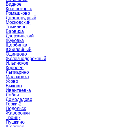
Видное
Красногорск
Ромашково
Долгопрудный
Московский
Томилино
Барвиха
Дзержинский
Жуковка
Щербинка
Юбилейный
Одинцово
Железнодорожный
Ильинское
Королев
Лыткарино
Малаховка
Усово
Быково
Ивантеевка
Лобня
Домодедово
Горки-2
Подольск
Жаворонки
Троицк
Пушкино
Щелково