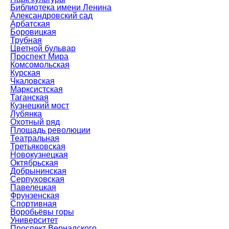
Библиотека имени Ленина
Александровский сад
Арбатская
Боровицкая
Трубная
Цветной бульвар
Проспект Мира
Комсомольская
Курская
Чкаловская
Марксистская
Таганская
Кузнецкий мост
Лубянка
Охотный ряд
Площадь революции
Театральная
Третьяковская
Новокузнецкая
Октябрьская
Добрынинская
Серпуховская
Павелецкая
Фрунзенская
Спортивная
Воробьёвы горы
Университет
Проспект Вернадского