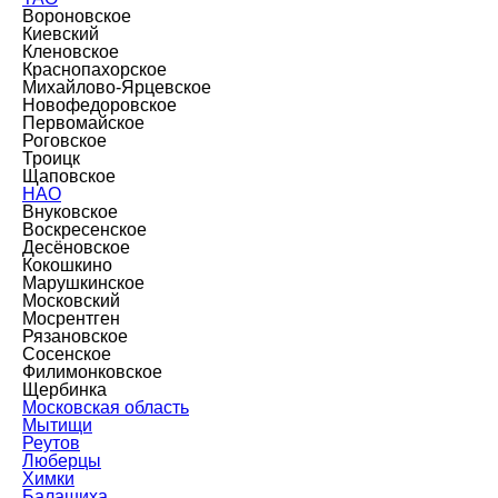
Вороновское
Киевский
Кленовское
Краснопахорское
Михайлово-Ярцевское
Новофедоровское
Первомайское
Роговское
Троицк
Щаповское
НАО
Внуковское
Воскресенское
Десёновское
Кокошкино
Марушкинское
Московский
Мосрентген
Рязановское
Сосенское
Филимонковское
Щербинка
Московская область
Мытищи
Реутов
Люберцы
Химки
Балашиха