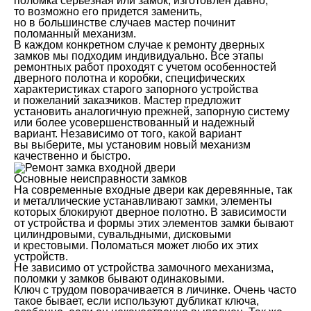
поломка серьезная или замок, изготовлен давно,
то возможно его придется заменить,
но в большинстве случаев мастер починит
поломанный механизм.
В каждом конкретном случае к ремонту дверных
замков мы подходим индивидуально. Все этапы
ремонтных работ проходят с учетом особенностей
дверного полотна и коробки, специфических
характеристиках старого запорного устройства
и пожеланий заказчиков. Мастер предложит
установить аналогичную прежней, запорную систему
или более усовершенствованный и надежный
вариант. Независимо от того, какой вариант
вы выберите, мы установим новый механизм
качественно и быстро.
Основные неисправности замков
На современные входные двери как деревянные, так
и металлические устанавливают замки, элементы
которых блокируют дверное полотно. В зависимости
от устройства и формы этих элементов замки бывают
цилиндровыми, сувальдными, дисковыми
и крестовыми. Поломаться может любо их этих
устройств.
Не зависимо от устройства замочного механизма,
поломки у замков бывают одинаковыми.
Ключ с трудом поворачивается в личинке. Очень часто
такое бывает, если используют дубликат ключа,