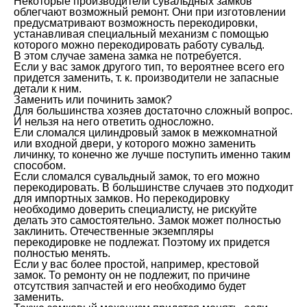
Некоторые производители сувальдных замков
облегчают возможный ремонт. Они при изготовлении
предусматривают возможность перекодировки,
устанавливая специальный механизм с помощью
которого можно перекодировать работу сувальд.
В этом случае замена замка не потребуется.
Если у вас замок другого тип, то вероятнее всего его
придется заменить, т. к. производители не запасные
детали к ним.
Заменить или починить замок?
Для большинства хозяев достаточно сложный вопрос.
И нельзя на него ответить односложно.
Ели сломался цилиндровый замок в межкомнатной
или входной двери, у которого можно заменить
личинку, то конечно же лучше поступить именно таким
способом.
Если сломался сувальдный замок, то его можно
перекодировать. В большинстве случаев это подходит
для импортных замков. Но перекодировку
необходимо доверить специалисту, не рискуйте
делать это самостоятельно. Замок может полностью
заклинить. Отечественные экземпляры
перекодировке не подлежат. Поэтому их придется
полностью менять.
Если у вас более простой, например, крестовой
замок. То ремонту он не подлежит, по причине
отсутствия запчастей и его необходимо будет
заменить.