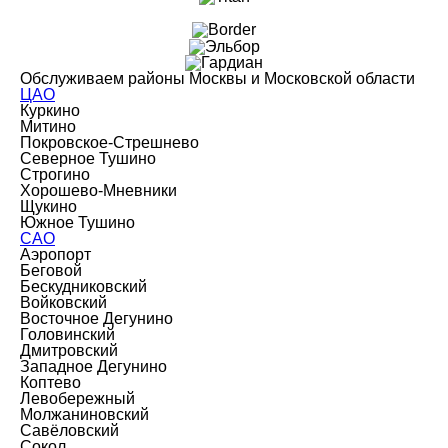
Обслуживаем районы Москвы и Московской области
ЦАО
Куркино
Митино
Покровское-Стрешнево
Северное Тушино
Строгино
Хорошево-Мневники
Щукино
Южное Тушино
САО
Аэропорт
Беговой
Бескудниковский
Войковский
Восточное Дегунино
Головинский
Дмитровский
Западное Дегунино
Коптево
Левобережный
Молжаниновский
Савёловский
Сокол