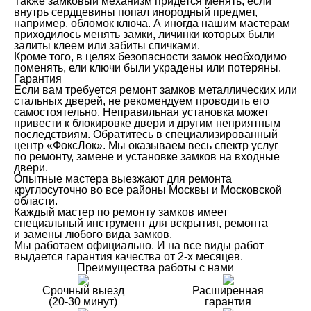
Также замковый механизм придется менять, если
внутрь сердцевины попал инородный предмет,
например, обломок ключа. А иногда нашим мастерам
приходилось менять замки, личинки которых были
залиты клеем или забиты спичками.
Кроме того, в целях безопасности замок необходимо
поменять, ели ключи были украдены или потеряны.
Гарантия
Если вам требуется ремонт замков металлических или
стальных дверей, не рекомендуем проводить его
самостоятельно. Неправильная установка может
привести к блокировке двери и другим неприятным
последствиям. Обратитесь в специализированный
центр «ФоксЛок». Мы оказываем весь спектр услуг
по ремонту, замене и установке замков на входные
двери.
Опытные мастера выезжают для ремонта
круглосуточно во все районы Москвы и Московской
области.
Каждый мастер по ремонту замков имеет
специальный инструмент для вскрытия, ремонта
и замены любого вида замков.
Мы работаем официально. И на все виды работ
выдается гарантия качества от 2-х месяцев.
Преимущества работы с нами
Срочный выезд
Расширенная
(20-30 минут)
гарантия