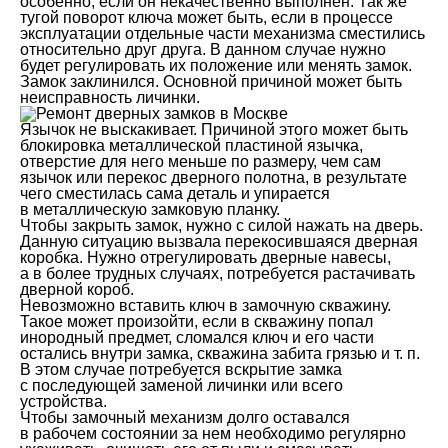
особенно, если он некачественно выполнен. Так же
тугой поворот ключа может быть, если в процессе
эксплуатации отдельные части механизма сместились
относительно друг друга. В данном случае нужно
будет регулировать их положение или менять замок.
Замок заклинился. Основной причиной может быть
неисправность личинки.
Язычок не выскакивает. Причиной этого может быть
блокировка металлической пластиной язычка,
отверстие для него меньше по размеру, чем сам
язычок или перекос дверного полотна, в результате
чего сместилась сама деталь и упирается
в металлическую замковую планку.
Чтобы закрыть замок, нужно с силой нажать на дверь.
Данную ситуацию вызвала перекосившаяся дверная
коробка. Нужно отрегулировать дверные навесы,
а в более трудных случаях, потребуется растачивать
дверной короб.
Невозможно вставить ключ в замочную скважину.
Такое может произойти, если в скважину попал
инородный предмет, сломался ключ и его части
остались внутри замка, скважина забита грязью и т. п.
В этом случае потребуется вскрытие замка
с последующей заменой личинки или всего
устройства.
Чтобы замочный механизм долго оставался
в рабочем состоянии за нем необходимо регулярно