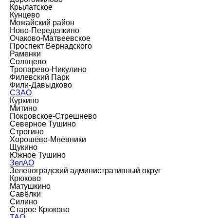
Крылатское
Кунцево
Можайский район
Ново-Переделкино
Очаково-Матвеевское
Проспект Вернадского
Раменки
Солнцево
Тропарево-Никулино
Филевский Парк
Фили-Давыдково
СЗАО
Куркино
Митино
Покровское-Стрешнево
Северное Тушино
Строгино
Хорошёво-Мнёвники
Щукино
Южное Тушино
ЗелАО
Зеленоградский административный округ
Крюково
Матушкино
Савёлки
Силино
Старое Крюково
ТАО