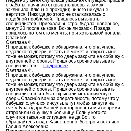
Недавно у меня случилась ужасная ситуация: пришла
с работы, начинаю открывать дверь, а замок
заклинило. Ключ не проходит, ничего никуда не
вертится. Никогда до этого не сталкивалась с
подобной проблемой. Пришлось вызывать
специалистов. Приехали быстро. Ждала, наверное,
минут 20 после вызова. Вскрыли замок. Правда
пришлось потом его менять, но я хоть домой попала.
Спасибо!
Светлана Ф.
Я пришла к бабушке и обнаружила, что она упала
недалеко от двери, встать не может, и открыть мне
тоже не может, потому что дверь закрыта на собачку с
внутренней стороны. Пришлось срочно вызывать
специалистов,…
Подробнее
Светлана Ф.
Я пришла к бабушке и обнаружила, что она упала
недалеко от двери, встать не может, и открыть мне
тоже не может, потому что дверь закрыта на собачку с
внутренней стороны. Пришлось срочно вызывать
специалистов, чтобы вскрывали металлическую
дверь. Спасибо вам за оперативность, потому что у
бабушки случился инсульт, а тут любая минута на
счету. Благодаря Вашей расторопности мы вовремя
отправили бабушку в больницу. Если у кого-то
случится такая же ситуация, не да Бог, то
обращайтесь сюда. Качественно, быстро и вежливо.
Галина Алексеевна