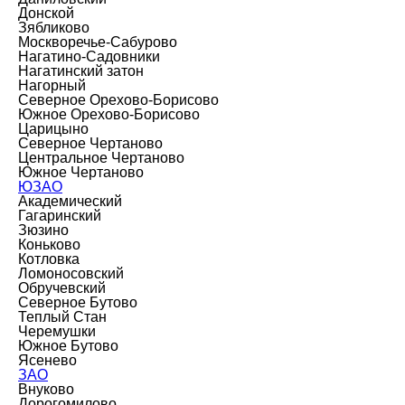
Донской
Зябликово
Москворечье-Сабурово
Нагатино-Садовники
Нагатинский затон
Нагорный
Северное Орехово-Борисово
Южное Орехово-Борисово
Царицыно
Северное Чертаново
Центральное Чертаново
Южное Чертаново
ЮЗАО
Академический
Гагаринский
Зюзино
Коньково
Котловка
Ломоносовский
Обручевский
Северное Бутово
Теплый Стан
Черемушки
Южное Бутово
Ясенево
ЗАО
Внуково
Дорогомилово