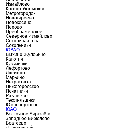
Измайлово
Косино-Ухтомский
Метрогородок
Новогиреево
Новокосино
Перово
Преображенское
Северное Измайлово
Соколиная гора
Сокольники
ЮВАО
Выхино-Жулебино
Капотня
Кузьминки
Лефортово
Люблино
Марьино
Некрасовка
Нижегородское
Печатники
Рязанское
Текстильщики
Южнопортовое
ЮАО
Восточное Бирюлёво
Западное Бирюлёво
Братеево
Даниловский