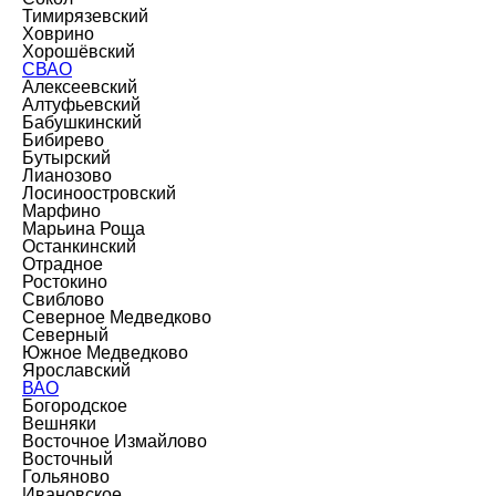
Тимирязевский
Ховрино
Хорошёвский
СВАО
Алексеевский
Алтуфьевский
Бабушкинский
Бибирево
Бутырский
Лианозово
Лосиноостровский
Марфино
Марьина Роща
Останкинский
Отрадное
Ростокино
Свиблово
Северное Медведково
Северный
Южное Медведково
Ярославский
ВАО
Богородское
Вешняки
Восточное Измайлово
Восточный
Гольяново
Ивановское