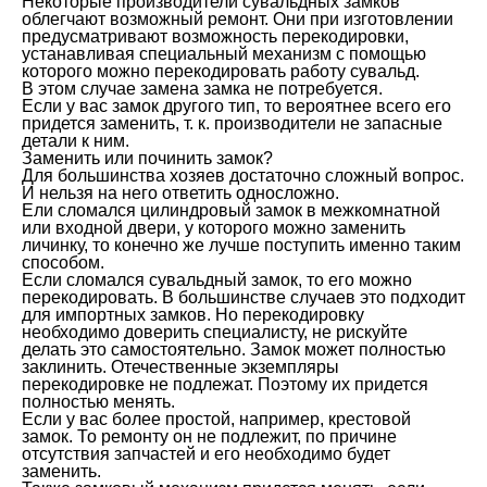
Некоторые производители сувальдных замков
облегчают возможный ремонт. Они при изготовлении
предусматривают возможность перекодировки,
устанавливая специальный механизм с помощью
которого можно перекодировать работу сувальд.
В этом случае замена замка не потребуется.
Если у вас замок другого тип, то вероятнее всего его
придется заменить, т. к. производители не запасные
детали к ним.
Заменить или починить замок?
Для большинства хозяев достаточно сложный вопрос.
И нельзя на него ответить односложно.
Ели сломался цилиндровый замок в межкомнатной
или входной двери, у которого можно заменить
личинку, то конечно же лучше поступить именно таким
способом.
Если сломался сувальдный замок, то его можно
перекодировать. В большинстве случаев это подходит
для импортных замков. Но перекодировку
необходимо доверить специалисту, не рискуйте
делать это самостоятельно. Замок может полностью
заклинить. Отечественные экземпляры
перекодировке не подлежат. Поэтому их придется
полностью менять.
Если у вас более простой, например, крестовой
замок. То ремонту он не подлежит, по причине
отсутствия запчастей и его необходимо будет
заменить.