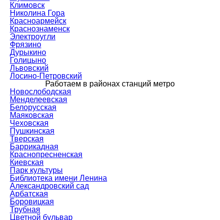
Климовск
Николина Гора
Красноармейск
Краснознаменск
Электроугли
Фрязино
Дурыкино
Голицыно
Львовский
Лосино-Петровский
Работаем в районах станций метро
Новослободская
Менделеевская
Белорусская
Маяковская
Чеховская
Пушкинская
Тверская
Баррикадная
Краснопресненская
Киевская
Парк культуры
Библиотека имени Ленина
Александровский сад
Арбатская
Боровицкая
Трубная
Цветной бульвар