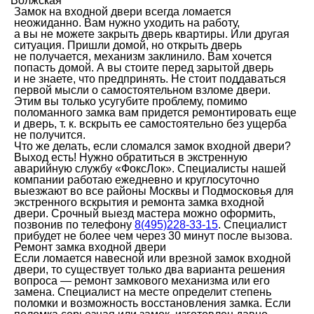
Волжская
Замок на входной двери всегда ломается
неожиданно. Вам нужно уходить на работу,
а вы не можете закрыть дверь квартиры. Или другая
ситуация. Пришли домой, но открыть дверь
не получается, механизм заклинило. Вам хочется
попасть домой. А вы стоите перед зарытой дверь
и не знаете, что предпринять. Не стоит поддаваться
первой мысли о самостоятельном взломе двери.
Этим вы только усугубите проблему, помимо
поломанного замка вам придется ремонтировать еще
и дверь, т. к. вскрыть ее самостоятельно без ущерба
не получится.
Что же делать, если сломался замок входной двери?
Выход есть! Нужно обратиться в экстренную
аварийную службу «ФоксЛок». Специалисты нашей
компании работаю ежедневно и круглосуточно
выезжают во все районы Москвы и Подмосковья для
экстренного вскрытия и ремонта замка входной
двери. Срочный выезд мастера можно оформить,
позвонив по телефону
8(495)228-33-15
. Специалист
прибудет не более чем через 30 минут после вызова.
Ремонт замка входной двери
Если ломается навесной или врезной замок входной
двери, то существует только два варианта решения
вопроса — ремонт замкового механизма или его
замена. Специалист на месте определит степень
поломки и возможность восстановления замка. Если