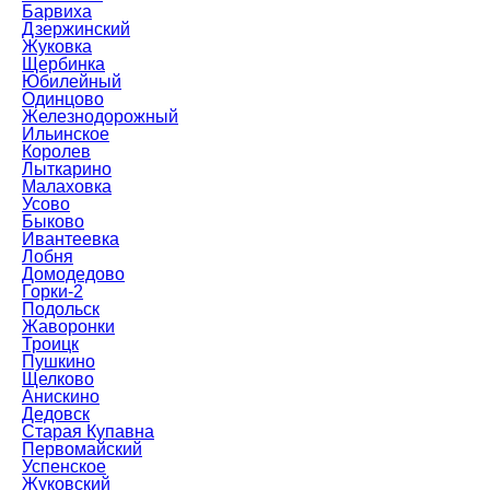
Барвиха
Дзержинский
Жуковка
Щербинка
Юбилейный
Одинцово
Железнодорожный
Ильинское
Королев
Лыткарино
Малаховка
Усово
Быково
Ивантеевка
Лобня
Домодедово
Горки-2
Подольск
Жаворонки
Троицк
Пушкино
Щелково
Анискино
Дедовск
Старая Купавна
Первомайский
Успенское
Жуковский