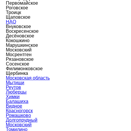
Первомайское
Роговское
Троицк
Щаповское
НАО
Внуковское
Воскресенское
Десёновское
Кокошкино
Марушкинское
Московский
Мосрентген
Рязановское
Сосенское
Филимонковское
Щербинка
Московская область
Мытищи
Реутов
Люберцы
Химки
Балашиха
Видное
Красногорск
Ромашково
Долгопрудный
Московский
Томилино