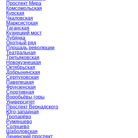
Проспект Мира
Комсомольская
Курская
Чкаловская
Марксистская
Таганская
Кузнецкий мост
Лубянка
Охотный ряд
Площадь революции
Театральная
Третьяковская
Новокузнецкая
Октябрьская
Добрынинская
Серпуховская
Павелецкая
Фрунзенская
Спортивная
Воробьёвы горы
Университет
Проспект Вернадского
Юго-западная
Тропарёво
Румянцево
Солнцево
Шаболовская
Ленинский проспект