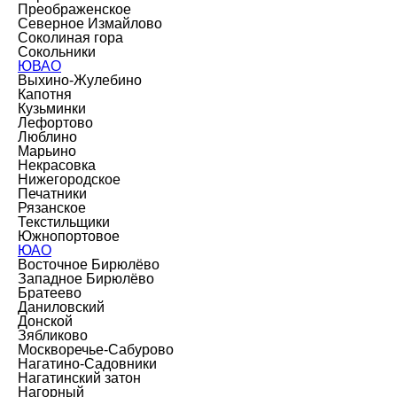
Преображенское
Северное Измайлово
Соколиная гора
Сокольники
ЮВАО
Выхино-Жулебино
Капотня
Кузьминки
Лефортово
Люблино
Марьино
Некрасовка
Нижегородское
Печатники
Рязанское
Текстильщики
Южнопортовое
ЮАО
Восточное Бирюлёво
Западное Бирюлёво
Братеево
Даниловский
Донской
Зябликово
Москворечье-Сабурово
Нагатино-Садовники
Нагатинский затон
Нагорный