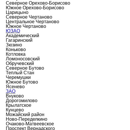
Северное Орехово-Борисово
Южное Орехово-Борисово
Царицыно
Северное Чертаново
Центральное Чертаново
Южное Чертаново
ЮЗАО
Академический
Гагаринский
Зюзино
Коньково
Котловка
Ломоносовский
Обручевский
Северное Бутово
Теплый Стан
Черемушки
Южное Бутово
Ясенево
ЗАО
Внуково
Дорогомилово
Крылатское
Кунцево
Можайский район
Ново-Переделкино
Очаково-Матвеевское
Проспект Вернадского