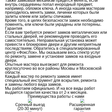
Также замковый механизм придется менять, если
внутрь сердцевины попал инородный предмет,
например, обломок ключа. А иногда нашим мастерам
приходилось менять замки, личинки которых были
залиты клеем или забиты спичками.
Кроме того, в целях безопасности замок необходимо
поменять, ели ключи были украдены или потеряны.
Гарантия
Если вам требуется ремонт замков металлических или
стальных дверей, не рекомендуем проводить его
самостоятельно. Неправильная установка может
привести к блокировке двери и другим неприятным
последствиям. Обратитесь в специализированный
центр «ФоксЛок». Мы оказываем весь спектр услуг
по ремонту, замене и установке замков на входные
двери.
Опытные мастера выезжают для ремонта
круглосуточно во все районы Москвы и Московской
области.
Каждый мастер по ремонту замков имеет
специальный инструмент для вскрытия, ремонта
и замены любого вида замков.
Мы работаем официально. И на все виды работ
выдается гарантия качества от 2-х месяцев.
Преимущества работы с нами
Срочный выезд
Расширенная
(20-30 минут)
гарантия