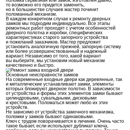
поломка серьезная или замок, изготовлен давно,
то возможно его придется заменить,
но в большинстве случаев мастер починит
поломанный механизм.
В каждом конкретном случае к ремонту дверных
замков мы подходим индивидуально. Все этапы
ремонтных работ проходят с учетом особенностей
дверного полотна и коробки, специфических
характеристиках старого запорного устройства
и пожеланий заказчиков. Мастер предложит
установить аналогичную прежней, запорную систему
или более усовершенствованный и надежный
вариант. Независимо от того, какой вариант
вы выберите, мы установим новый механизм
качественно и быстро.
Основные неисправности замков
На современные входные двери как деревянные, так
и металлические устанавливают замки, элементы
которых блокируют дверное полотно. В зависимости
от устройства и формы этих элементов замки бывают
цилиндровыми, сувальдными, дисковыми
и крестовыми. Поломаться может любо их этих
устройств.
Не зависимо от устройства замочного механизма,
поломки у замков бывают одинаковыми.
Ключ с трудом поворачивается в личинке. Очень часто
такое бывает, если используют дубликат ключа,