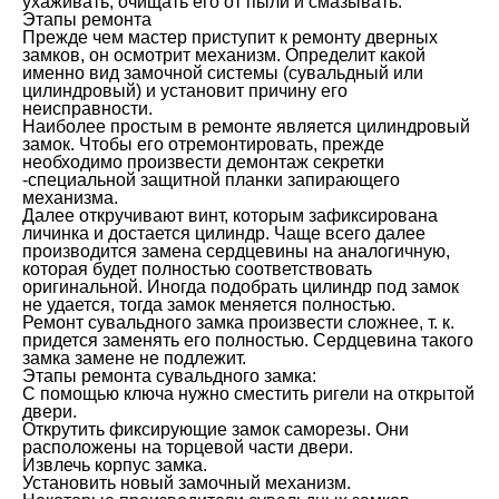
ухаживать, очищать его от пыли и смазывать.
Этапы ремонта
Прежде чем мастер приступит к ремонту дверных
замков, он осмотрит механизм. Определит какой
именно вид замочной системы (сувальдный или
цилиндровый) и установит причину его
неисправности.
Наиболее простым в ремонте является цилиндровый
замок. Чтобы его отремонтировать, прежде
необходимо произвести демонтаж секретки
-специальной защитной планки запирающего
механизма.
Далее откручивают винт, которым зафиксирована
личинка и достается цилиндр. Чаще всего далее
производится замена сердцевины на аналогичную,
которая будет полностью соответствовать
оригинальной. Иногда подобрать цилиндр под замок
не удается, тогда замок меняется полностью.
Ремонт сувальдного замка произвести сложнее, т. к.
придется заменять его полностью. Сердцевина такого
замка замене не подлежит.
Этапы ремонта сувальдного замка:
С помощью ключа нужно сместить ригели на открытой
двери.
Открутить фиксирующие замок саморезы. Они
расположены на торцевой части двери.
Извлечь корпус замка.
Установить новый замочный механизм.