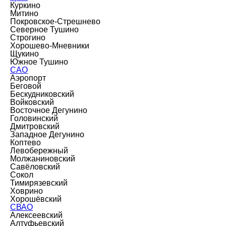
Куркино
Митино
Покровское-Стрешнево
Северное Тушино
Строгино
Хорошево-Мневники
Щукино
Южное Тушино
САО
Аэропорт
Беговой
Бескудниковский
Войковский
Восточное Дегунино
Головинский
Дмитровский
Западное Дегунино
Коптево
Левобережный
Молжаниновский
Савёловский
Сокол
Тимирязевский
Ховрино
Хорошёвский
СВАО
Алексеевский
Алтуфьевский