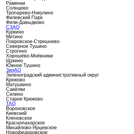
Раменки
Солнцево
Тропарево-Никулино
Филевский Парк
Фили-Давыдково
СЗАО
Куркино
Митино
Покровское-Стрешнево
Северное Тушино
Строгино
Хорошёво-Мнёвники
Щукино
Южное Тушино
ЗелАО
Зеленоградский административный округ
Крюково
Матушкино
Савёлки
Силино
Старое Крюково
ТАО
Вороновское
Киевский
Кленовское
Краснопахорское
Михайлово-Ярцевское
Новофедоровское