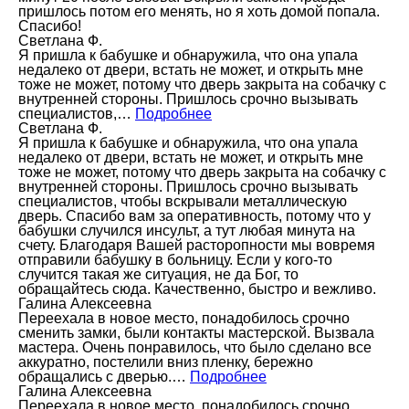
пришлось потом его менять, но я хоть домой попала.
Спасибо!
Светлана Ф.
Я пришла к бабушке и обнаружила, что она упала
недалеко от двери, встать не может, и открыть мне
тоже не может, потому что дверь закрыта на собачку с
внутренней стороны. Пришлось срочно вызывать
специалистов,…
Подробнее
Светлана Ф.
Я пришла к бабушке и обнаружила, что она упала
недалеко от двери, встать не может, и открыть мне
тоже не может, потому что дверь закрыта на собачку с
внутренней стороны. Пришлось срочно вызывать
специалистов, чтобы вскрывали металлическую
дверь. Спасибо вам за оперативность, потому что у
бабушки случился инсульт, а тут любая минута на
счету. Благодаря Вашей расторопности мы вовремя
отправили бабушку в больницу. Если у кого-то
случится такая же ситуация, не да Бог, то
обращайтесь сюда. Качественно, быстро и вежливо.
Галина Алексеевна
Переехала в новое место, понадобилось срочно
сменить замки, были контакты мастерской. Вызвала
мастера. Очень понравилось, что было сделано все
аккуратно, постелили вниз пленку, бережно
обращались с дверью.…
Подробнее
Галина Алексеевна
Переехала в новое место, понадобилось срочно