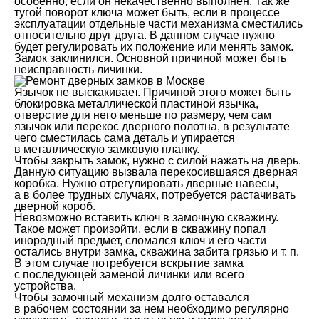
особенно, если он некачественно выполнен. Так же
тугой поворот ключа может быть, если в процессе
эксплуатации отдельные части механизма сместились
относительно друг друга. В данном случае нужно
будет регулировать их положение или менять замок.
Замок заклинился. Основной причиной может быть
неисправность личинки.
Язычок не выскакивает. Причиной этого может быть
блокировка металлической пластиной язычка,
отверстие для него меньше по размеру, чем сам
язычок или перекос дверного полотна, в результате
чего сместилась сама деталь и упирается
в металлическую замковую планку.
Чтобы закрыть замок, нужно с силой нажать на дверь.
Данную ситуацию вызвала перекосившаяся дверная
коробка. Нужно отрегулировать дверные навесы,
а в более трудных случаях, потребуется растачивать
дверной короб.
Невозможно вставить ключ в замочную скважину.
Такое может произойти, если в скважину попал
инородный предмет, сломался ключ и его части
остались внутри замка, скважина забита грязью и т. п.
В этом случае потребуется вскрытие замка
с последующей заменой личинки или всего
устройства.
Чтобы замочный механизм долго оставался
в рабочем состоянии за нем необходимо регулярно