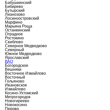
Бабушкинский
Бибирево
Бутырский
Лианозово
Лосиноостровский
Марфино
Марьина Роща
Останкинский
Отрадное
Ростокино
Свиблово
Северное Медведково
Северный
Южное Медведково
Ярославский
ВАО
Богородское
Вешняки
Восточное Измайлово
Восточный
Гольяново
Ивановское
Измайлово
Косино-Ухтомский
Метрогородок
Новогиреево
Новокосино
Перово