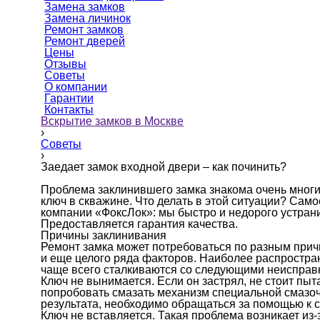
Замена замков
Замена личинок
Ремонт замков
Ремонт дверей
Цены
Отзывы
Советы
О компании
Гарантии
Контакты
Вскрытие замков в Москве
›
Советы
›
Заедает замок входной двери – как починить?
Проблема заклинившего замка знакома очень многи
ключ в скважине. Что делать в этой ситуации? Са
компании «ФоксЛок»: мы быстро и недорого устран
Предоставляется гарантия качества.
Причины заклинивания
Ремонт замка может потребоваться по разным причи
и еще целого ряда факторов. Наиболее распростр
чаще всего сталкиваются со следующими неисправ
Ключ не вынимается. Если он застрял, не стоит пы
попробовать смазать механизм специальной смазо
результата, необходимо обращаться за помощью к 
Ключ не вставляется. Такая проблема возникает из