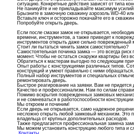
ситуацию. Конкретные действия зависят от типа ко
Не паникуйте и не прикладывайте максимум усилий 
Брызните в замочную скважину аэрозоль WD-40 ил
Вставьте ключ и осторожно покачайте его в скважин
Попробуйте открыть дверь.
Если после смазки замок не открывается, необходи
времени, инструментов, а также приведет к повре
инструментов открыть даже сильно поврежденный 
Стоит ли пытаться чинить замок самостоятельно?
Самостоятельная починка замка — это всегда риск
момент. Чтобы не остаться снаружи квартиры без в
Обратиться к мастерам выгодно по следующим при
Опыт работы с конструкциями различных типов. Со
конструкций и умеют правильно с ними обращаться.
Полный набор инструментов и специальных отмычек
ремонтировать дверь.
Быстрое реагирование на заявки. Вам не придется 
Качество и профессионализм. Нам по силам справи
Помимо вскрытия поврежденных замковых механизм
и не сомневаться в работоспособности конструкции 
Мы откроем и починим!
Если дверь не открывается, само надежное решени
несложно открыть любой замковый механизм. Это п
владельца от крупных дополнительных расходов.
Также предлагается профессиональная замена замк
Мы можем установить конструкцию любого типа и с
Контакты