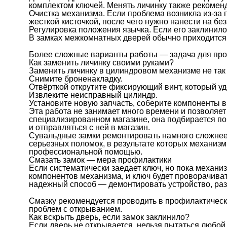
комплектом ключей. Менять личинку также рекоменду
Очистка механизма. Если проблема возникла из-за 
жесткой кисточкой, после чего нужно нанести на 
Регулировка положения язычка. Если его заклинило,
В замках межкомнатных дверей обычно приходится 
Более сложные варианты работы — задача для пр
Как заменить личинку своими руками?
Заменить личинку в цилиндровом механизме не так
Снимите броненакладку.
Отвёрткой открутите фиксирующий винт, который уд
Извлеките неисправный цилиндр.
Установите новую запчасть, соберите компоненты в
Эта работа не занимает много времени и позволяе
специализированном магазине, она подбирается по
и отправляться с ней в магазин.
Сувальдные замки ремонтировать намного сложнее
серьезных поломок, в результате которых механиз
профессиональной помощью.
Смазать замок — мера профилактики
Если систематически заедает ключ, но пока механи
компонентов механизма, и ключ будет проворачива
надежный способ — демонтировать устройство, раз
Смазку рекомендуется проводить в профилактическ
проблем с открыванием.
Как вскрыть дверь, если замок заклинило?
Если дверь не открывается, нельзя пытаться любой 