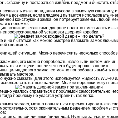
еть скважину и постараться извлечь предмет и очистить от
 возникать из-за попадания мусора в замочную скважину, и
блема возникает, если владелец пытается использовать «н
шенной конструкции замка, он потребует замены. Любой ме
сти к поломке.
ция возникает, если само дверное полотно сместилось из-з
а непрофессиональной установки дверной коробки.
ке и не пытаться как можно быстрее взломать замок любыми 
чной скважине.
возникшей ситуации. Можно перечислить несколько способо
 скважине, его можно попробовать извлечь пинцетом или и
азаться из щели, после чего его будет проще зацепить.
ажины цилиндрового замка, ее можно попробовать выбить п
 вызвать мастера.
го нужно смазать. Для этого используется жидкость WD-40
 использовать ватные палочки, Мелкие ворсинки могут попас
спешно удалось справиться с проблемой самостоятельно, ег
тогда проблему не удастся устранить так легко.
о замок заедает, можно попытаться отремонтировать его с
мостоятельно, хотя окончательным решением проблемы ста
ов:
тановка новой личинки (цилиндра). Нужные запчасти можн