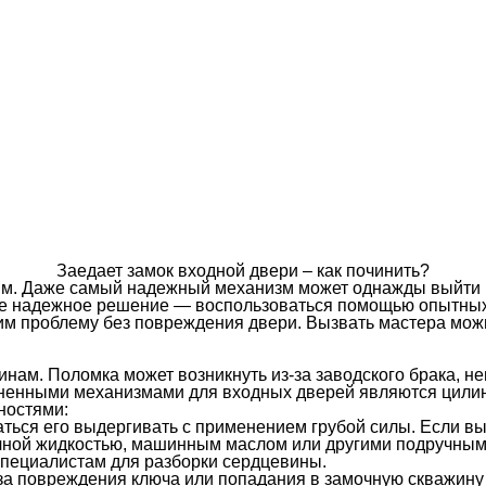
Заедает замок входной двери – как починить?
м. Даже самый надежный механизм может однажды выйти из
мое надежное решение — воспользоваться помощью опытных
им проблему без повреждения двери. Вызвать мастера мож
нам. Поломка может возникнуть из-за заводского брака, н
аненными механизмами для входных дверей являются цили
ностями:
таться его выдергивать с применением грубой силы. Если в
чной жидкостью, машинным маслом или другими подручными
специалистам для разборки сердцевины.
-за повреждения ключа или попадания в замочную скважину