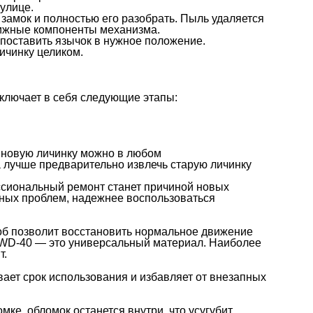
 улице.
 замок и полностью его разобрать. Пыль удаляется
движные компоненты механизма.
 поставить язычок в нужное положение.
ичинку целиком.
включает в себя следующие этапы:
и новую личинку можно в любом
а лучше предварительно извлечь старую личинку
ссиональный ремонт станет причиной новых
жных проблем, надежнее воспользоваться
соб позволит восстановить нормальное движение
ь WD-40 — это универсальный материал. Наиболее
т.
ает срок использования и избавляет от внезапных
мке, обломок останется внутри, что усугубит