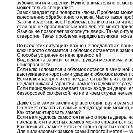
зубочистки или скрепки. Нужно внимательно осмотр
может только специалист.
Замок заедает при повороте ключа. Проблема может
качественно обработанного ключа. Часто такая про
Заклинивает язычок. Проблема возникла из-за изно
если оно не проводилось много лет, это может приве
Язычок не позволяет захлопнуть дверь. Такая ситуа
отверстие. Такая проблема нередко возникает из-з
Во всех этих ситуациях важно не поддаваться пани
ключ просто сломается и обломок останется в замо
Способы устранения неисправностей
Вид ремонта зависит от конструкции механизма и 
неисправности:
Если ключ сломался и обломок остался в замочной
выстукивания короткими ударами: обломок может пок
Если ключ застрял и его не удается выбить из скв
не дают никакой гарантии, намного надёжнее сразу
Если периодически заедает замок входной двери, е
безворсовой салфеткой, но ни в коем случае нельзя
Даже если замок заклинило всего один раз и вам у
Он может отказать в самый неподходящий момент, и 
Как отремонтировать замок?
Если вам удалось самостоятельно открыть дверь, н
накладных и навесных замков можно справиться са
Как починить замок? Есть несколько простых способ
Для цилиндровых замков самый простой метод — ус