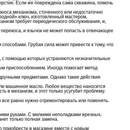
верстие. Если же повреждена сама скважина, помочь
зноса механизма, сточенного или недостаточно
еродной» ключ, изготовленный мастером.
ханизм требует периодического обслуживания, и,
а перекоса, и язычок не может попасть в отвечающее
способами. Грубая сила может привести к тому, что
в, с помощью которых устраняются незначительные
ным приспособлением. Иногда помогает метод
одручными предметами. Однако такие действия
 или машинное масло. Любое вещество наносится
ть в механизм, и этот только усугубит проблему.
о все равно нужно отремонтировать или поменять.
воими руками. С мелкими неполадками врезных,
нет только полная замена.
о приобрести в магазине вместе с новым