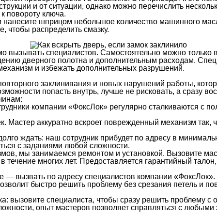
нструкции и от ситуации, однако можно перечислить нескол
к повороту ключа.
и нанесите шприцом небольшое количество машинного мас
е, чтобы распределить смазку.
мо вызывать специалистов. Самостоятельно можно только в
ждению дверного полотна и дополнительным расходам. Спе
механизм и избежать дополнительных разрушений.
 повторного заклинивания и новых нарушений работы, кото
озможности попасть внутрь, лучше не рисковать, а сразу 
чинам:
трудники компании «ФоксЛок» регулярно сталкиваются с п
. Мастер аккуратно вскроет поврежденный механизм так, ч
долго ждать: наш сотрудник прибудет по адресу в минималь
ться с заданиями любой сложности.
ов, мы занимаемся ремонтом и установкой. Вызовите маст
в течение многих лет. Предоставляется гарантийный талон,
е — вызвать по адресу специалистов компании «ФоксЛок».
озволит быстро решить проблему без срезания петель и по
а: вызовите специалиста, чтобы сразу решить проблему с 
ложности, опыт мастеров позволяет справляться с любыми