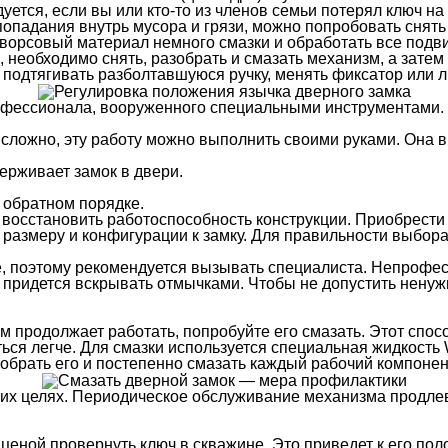
ется, если вы или кто-то из членов семьи потерял ключ на
попадания внутрь мусора и грязи, можно попробовать снять
безворсовый материал немного смазки и обработать все по
 необходимо снять, разобрать и смазать механизм, а затем
подтягивать разболтавшуюся ручку, менять фиксатор или л
офессионала, вооруженного специальными инструментами.
 сложно, эту работу можно выполнить своими руками. Она 
ерживает замок в двери.
 обратном порядке.
т восстановить работоспособность конструкции. Приобрест
 размеру и конфигурации к замку. Для правильности выбор
, поэтому рекомендуется вызывать специалиста. Непрофе
м придется вскрывать отмычками. Чтобы не допустить нену
зм продолжает работать, попробуйте его смазать. Этот спо
ться легче. Для смазки используется специальная жидкост
обрать его и постепенно смазать каждый рабочий компонен
их целях. Периодическое обслуживание механизма продлев
ценой провернуть ключ в скважине. Это приведет к его поло