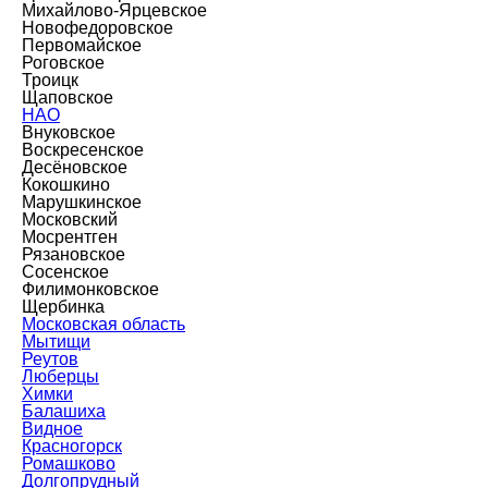
Михайлово-Ярцевское
Новофедоровское
Первомайское
Роговское
Троицк
Щаповское
НАО
Внуковское
Воскресенское
Десёновское
Кокошкино
Марушкинское
Московский
Мосрентген
Рязановское
Сосенское
Филимонковское
Щербинка
Московская область
Мытищи
Реутов
Люберцы
Химки
Балашиха
Видное
Красногорск
Ромашково
Долгопрудный