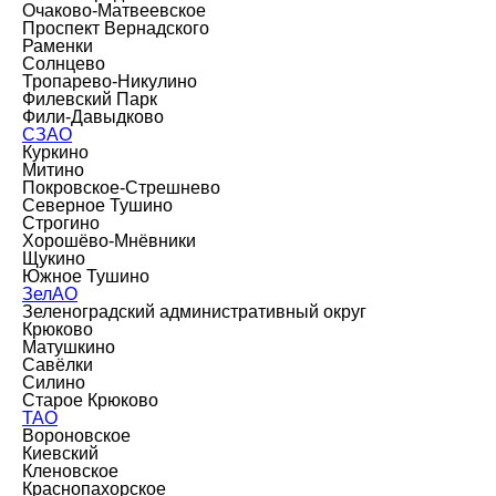
Очаково-Матвеевское
Проспект Вернадского
Раменки
Солнцево
Тропарево-Никулино
Филевский Парк
Фили-Давыдково
СЗАО
Куркино
Митино
Покровское-Стрешнево
Северное Тушино
Строгино
Хорошёво-Мнёвники
Щукино
Южное Тушино
ЗелАО
Зеленоградский административный округ
Крюково
Матушкино
Савёлки
Силино
Старое Крюково
ТАО
Вороновское
Киевский
Кленовское
Краснопахорское