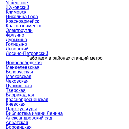
Успенское
Жуковский
Климовск
Николина Гора
Красноармейск
Краснознаменск
Электроугли
Фрязино
Дурыкино
Голицыно
Львовский
Лосино-Петровский
Работаем в районах станций метро
Новослободская
Менделеевская
Белорусская
Маяковская
Чеховская
Пушкинская
Тверская
Баррикадная
Краснопресненская
Киевская
Парк культуры
Библиотека имени Ленина
Александровский сад
Арбатская
Боровицкая