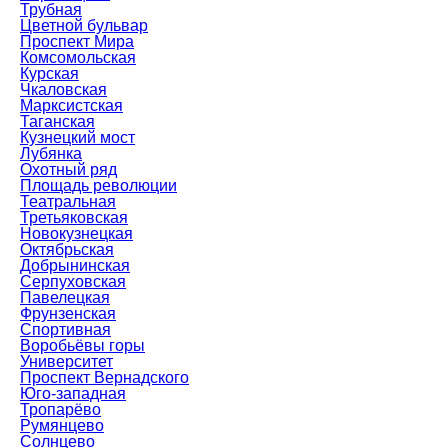
Трубная
Цветной бульвар
Проспект Мира
Комсомольская
Курская
Чкаловская
Марксистская
Таганская
Кузнецкий мост
Лубянка
Охотный ряд
Площадь революции
Театральная
Третьяковская
Новокузнецкая
Октябрьская
Добрынинская
Серпуховская
Павелецкая
Фрунзенская
Спортивная
Воробьёвы горы
Университет
Проспект Вернадского
Юго-западная
Тропарёво
Румянцево
Солнцево