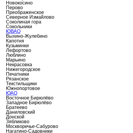
Новокосино
Перово
Преображенское
Северное Измайлово
Соколиная гора
Сокольники
ЮВАО
Выхино-Жулебино
Капотня
Кузьминки
Лефортово
Люблино
Марьино
Некрасовка
Нижегородское
Печатники
Рязанское
Текстильщики
Южнопортовое
ЮАО
Восточное Бирюлёво
Западное Бирюлёво
Братеево
Даниловский
Донской
Зябликово
Москворечье-Сабурово
Нагатино-Садовники