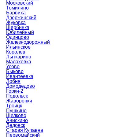
Московский
Томилино
Барвиха
Дзержинский
Жуковка
Щербинка
Юбилейный
Одинцово
Железнодорожный
Ильинское
Королев
Лыткарино
Малаховка
Усово
Быково
Ивантеевка
Лобня
Домодедово
Горки-2
Подольск
Жаворонки
Троицк
Пушкино
Щелково
Анискино
Дедовск
Старая Купавна
Первомайский