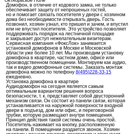
Октябрьское Поле
Домофон, в отличие от кодового замка, не только
обеспечивает защиту от непрошеных гостей,
но и помогает связать посетителя у двери с хозяином
дома без необходимости открывать дверь. Гость
позвонил, хозяин узнал, кто пришел и зачем, и впустил
или не впустил посетителя. Это устройство позволяет
поддерживать порядок на лестничной площадке
и закрывает доступ нежелательным визитерам.
Сервисная компания «ФоксЛок» занимается
установкой домофонов в Москве и Московской
области уже более 10 лет. Мы производим установку
домофона в квартире, частном доме, офисе или
производственном помещении. Монтируем как аудио,
так и видео домофонные системы. Заказать монтаж
домофона можно по телефону
8(495)228-33-15
ежедневно.
Установка домофона в квартире
Аудиодомофон на сегодня является самым
оптимальным вариантом решения вопроса
безопасности, т. к. представляет собой двусторонний
механизм связи. Он состоит из панели связи, которая
устанавливается на наружной поверхности входной
двери в подъезд, дом или офис, и переговорной
трубки, которую размещают внутри помещения.
Принцип действия такой системы очень простой.
Посетитель нажимает на кнопку, расположенную
на панели. В помещении раздается звонок. Хозяин