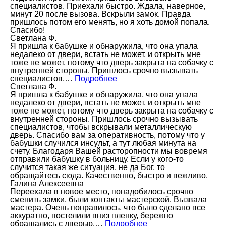
специалистов. Приехали быстро. Ждала, наверное,
минут 20 после вызова. Вскрыли замок. Правда
пришлось потом его менять, но я хоть домой попала.
Спасибо!
Светлана Ф.
Я пришла к бабушке и обнаружила, что она упала
недалеко от двери, встать не может, и открыть мне
тоже не может, потому что дверь закрыта на собачку с
внутренней стороны. Пришлось срочно вызывать
специалистов,…
Подробнее
Светлана Ф.
Я пришла к бабушке и обнаружила, что она упала
недалеко от двери, встать не может, и открыть мне
тоже не может, потому что дверь закрыта на собачку с
внутренней стороны. Пришлось срочно вызывать
специалистов, чтобы вскрывали металлическую
дверь. Спасибо вам за оперативность, потому что у
бабушки случился инсульт, а тут любая минута на
счету. Благодаря Вашей расторопности мы вовремя
отправили бабушку в больницу. Если у кого-то
случится такая же ситуация, не да Бог, то
обращайтесь сюда. Качественно, быстро и вежливо.
Галина Алексеевна
Переехала в новое место, понадобилось срочно
сменить замки, были контакты мастерской. Вызвала
мастера. Очень понравилось, что было сделано все
аккуратно, постелили вниз пленку, бережно
обращались с дверью.…
Подробнее