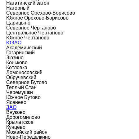
Нагатинский затон
Нагорный
Северное Орехово-Борисово
Южное Орехово-Борисово
Царицыно
Северное Чертаново
Центральное Чертаново
Южное Чертаново
ЮЗАО
Академический
Гагаринский
Зюзино
Коньково
Котловка
Ломоносовский
Обручевский
Северное Бутово
Теплый Стан
Черемушки
Южное Бутово
Ясенево
ЗАО
Внуково
Дорогомилово
Крылатское
Кунцево
Можайский район
Ново-Переделкино