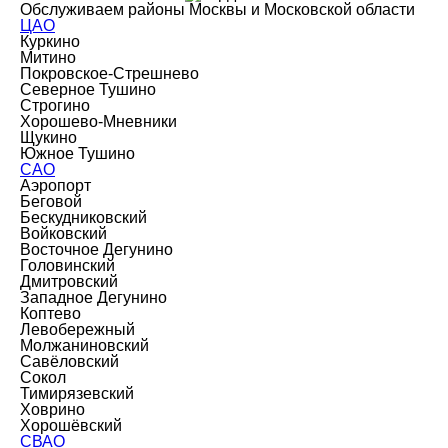
Обслуживаем районы Москвы и Московской области
ЦАО
Куркино
Митино
Покровское-Стрешнево
Северное Тушино
Строгино
Хорошево-Мневники
Щукино
Южное Тушино
САО
Аэропорт
Беговой
Бескудниковский
Войковский
Восточное Дегунино
Головинский
Дмитровский
Западное Дегунино
Коптево
Левобережный
Молжаниновский
Савёловский
Сокол
Тимирязевский
Ховрино
Хорошёвский
СВАО