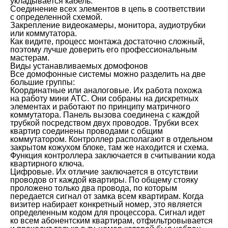
укладывается кабель.
Соединение всех элементов в цепь в соответствии
с определенной схемой.
Закрепление видеокамеры, монитора, аудиотрубки
или коммутатора.
Как видите, процесс монтажа достаточно сложный,
поэтому лучше доверить его профессиональным
мастерам.
Виды устанавливаемых домофонов
Все домофонные системы можно разделить на две
большие группы:
Координатные или аналоговые. Их работа похожа
на работу мини АТС. Они собраны на дискретных
элементах и работают по принципу матричного
коммутатора. Панель вызова соединена с каждой
трубкой посредством двух проводов. Трубки всех
квартир соединены проводами с общим
коммутатором. Контроллер располагают в отдельном
закрытом кожухом блоке, там же находится и схема.
Функция контроллера заключается в считывании кода
квартирного ключа.
Цифровые. Их отличие заключается в отсутствии
проводов от каждой квартиры. По общему стояку
проложено только два провода, по которым
передается сигнал от замка всем квартирам. Когда
визитер набирает конкретный номер, это является
определенным кодом для процессора. Сигнал идет
ко всем абонентским квартирам, отфильтровывается