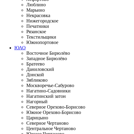
Люблино
Марьино
Некрасовка
Нижегородское
Печатники
Рязанское
Текстильщики
Южнопортовое
ЮАО
Восточное Бирюлёво
Западное Бирюлёво
Братеево
Даниловский
Донской
Зябликово
Москворечье-Сабурово
Нагатино-Садовники
Нагатинский затон
Нагорный
Северное Орехово-Борисово
Южное Орехово-Борисово
Царицыно
Северное Чертаново
Центральное Чертаново
Южное Чертаново