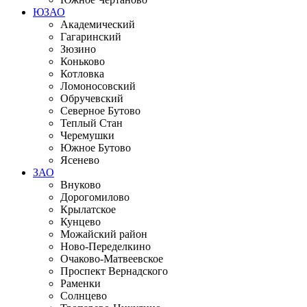
ЮЗАО
Академический
Гагаринский
Зюзино
Коньково
Котловка
Ломоносовский
Обручевский
Северное Бутово
Теплый Стан
Черемушки
Южное Бутово
Ясенево
ЗАО
Внуково
Дорогомилово
Крылатское
Кунцево
Можайский район
Ново-Переделкино
Очаково-Матвеевское
Проспект Вернадского
Раменки
Солнцево