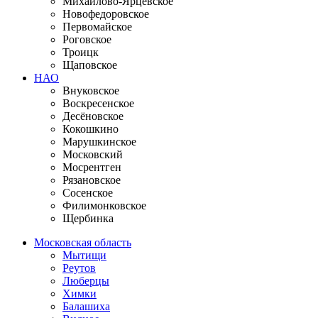
Михайлово-Ярцевское
Новофедоровское
Первомайское
Роговское
Троицк
Щаповское
НАО
Внуковское
Воскресенское
Десёновское
Кокошкино
Марушкинское
Московский
Мосрентген
Рязановское
Сосенское
Филимонковское
Щербинка
Московская область
Мытищи
Реутов
Люберцы
Химки
Балашиха