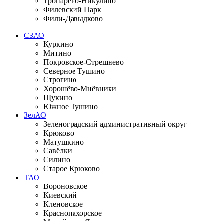
Тропарево-Никулино
Филевский Парк
Фили-Давыдково
СЗАО
Куркино
Митино
Покровское-Стрешнево
Северное Тушино
Строгино
Хорошёво-Мнёвники
Щукино
Южное Тушино
ЗелАО
Зеленоградский административный округ
Крюково
Матушкино
Савёлки
Силино
Старое Крюково
ТАО
Вороновское
Киевский
Кленовское
Краснопахорское