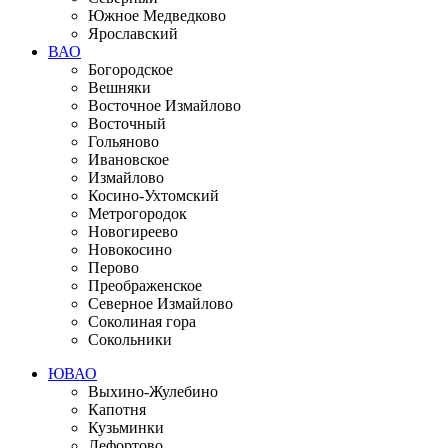
Южное Медведково
Ярославский
ВАО
Богородское
Вешняки
Восточное Измайлово
Восточный
Гольяново
Ивановское
Измайлово
Косино-Ухтомский
Метрогородок
Новогиреево
Новокосино
Перово
Преображенское
Северное Измайлово
Соколиная гора
Сокольники
ЮВАО
Выхино-Жулебино
Капотня
Кузьминки
Лефортово