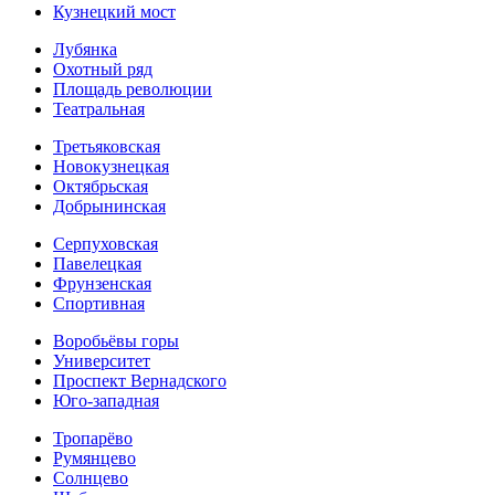
Кузнецкий мост
Лубянка
Охотный ряд
Площадь революции
Театральная
Третьяковская
Новокузнецкая
Октябрьская
Добрынинская
Серпуховская
Павелецкая
Фрунзенская
Спортивная
Воробьёвы горы
Университет
Проспект Вернадского
Юго-западная
Тропарёво
Румянцево
Солнцево