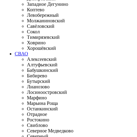
Западное Дегунино
Коптево
Левобережный
Молжаниновский
Савёловский
Сокол
Тимирязевский
Ховрино
Хорошёвский
СВАО
Алексеевский
Алтуфьевский
Бабушкинский
Бибирево
Бутырский
Лианозово
Лосиноостровский
Марфино
Марьина Роща
Останкинский
Отрадное
Ростокино
Свиблово
Северное Медведково
Северный