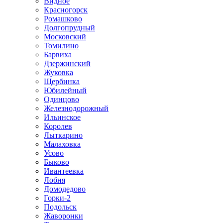
Видное
Красногорск
Ромашково
Долгопрудный
Московский
Томилино
Барвиха
Дзержинский
Жуковка
Щербинка
Юбилейный
Одинцово
Железнодорожный
Ильинское
Королев
Лыткарино
Малаховка
Усово
Быково
Ивантеевка
Лобня
Домодедово
Горки-2
Подольск
Жаворонки