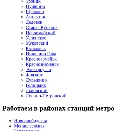
Троицк
Пушкино
Щелково
Анискино
Дедовск
Старая Купавна
Первомайский
Успенское
Жуковский
Климовск
Николина Гора
Красноармейск
Краснознаменск
Электроугли
Фрязино
Дурыкино
Голицыно
Львовский
Лосино-Петровский
Работаем в районах станций метро
Новослободская
Менделеевская