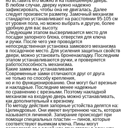
но вставить его можно и на повешенную дверь.
В любом случае, дверку нужно надежно
зафиксировать, чтобы она не двигалась. Далее
следует произвести разметку. Замочный механизм
стандартно устанавливают на расстоянии 95-105 см
от уровня пола, но можно выбрать и другую, более
удобную для вас высоту.
Следующим этапом высверливается место для
посадки запорного блока, отверстия для ключа
и ручки. После чего уже проводится
непосредственная установка замкового механизма
в посадочное место. Для усиления защитных свойств
двери, можно установить броненакладку. Последним
этапом устанавливаются ручки, и проверяется
работоспособность механизма.
Какие замки мы устанавливаем
Современные замки отличаются друг от друга
не только по способу крепления,
но и по функционированию. Они могут быт врезные
и накладные. Последние менее надежные
по сравнению с врезными. Поэтому накладной
механизм на входную дверь можно устанавливать,
как дополнительный к врезному.
По методу действия запорные устойства делятся на:
Цилиндровые. Они имеют внутреннюю часть, которая
называется личинкой. Запирание происходит при
помощи специальных пластин — пинов, которые
соответствуют выемкам ключа. Пины могут