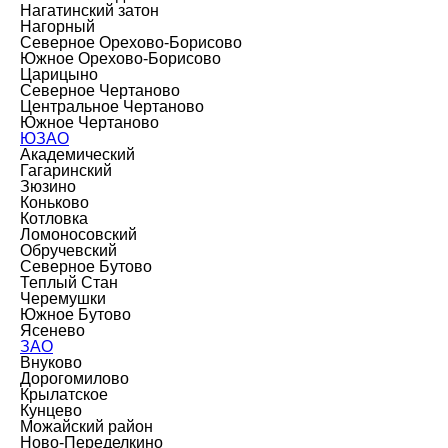
Нагатинский затон
Нагорный
Северное Орехово-Борисово
Южное Орехово-Борисово
Царицыно
Северное Чертаново
Центральное Чертаново
Южное Чертаново
ЮЗАО
Академический
Гагаринский
Зюзино
Коньково
Котловка
Ломоносовский
Обручевский
Северное Бутово
Теплый Стан
Черемушки
Южное Бутово
Ясенево
ЗАО
Внуково
Дорогомилово
Крылатское
Кунцево
Можайский район
Ново-Переделкино