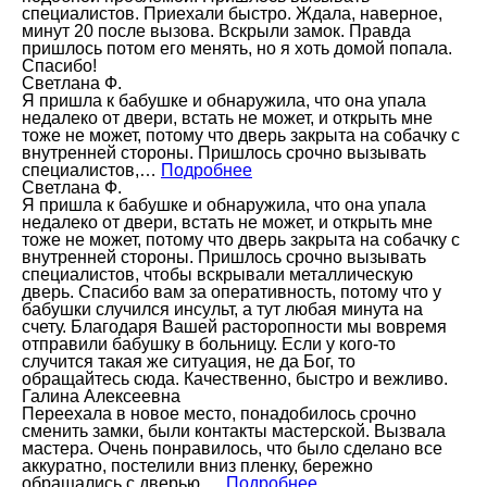
специалистов. Приехали быстро. Ждала, наверное,
минут 20 после вызова. Вскрыли замок. Правда
пришлось потом его менять, но я хоть домой попала.
Спасибо!
Светлана Ф.
Я пришла к бабушке и обнаружила, что она упала
недалеко от двери, встать не может, и открыть мне
тоже не может, потому что дверь закрыта на собачку с
внутренней стороны. Пришлось срочно вызывать
специалистов,…
Подробнее
Светлана Ф.
Я пришла к бабушке и обнаружила, что она упала
недалеко от двери, встать не может, и открыть мне
тоже не может, потому что дверь закрыта на собачку с
внутренней стороны. Пришлось срочно вызывать
специалистов, чтобы вскрывали металлическую
дверь. Спасибо вам за оперативность, потому что у
бабушки случился инсульт, а тут любая минута на
счету. Благодаря Вашей расторопности мы вовремя
отправили бабушку в больницу. Если у кого-то
случится такая же ситуация, не да Бог, то
обращайтесь сюда. Качественно, быстро и вежливо.
Галина Алексеевна
Переехала в новое место, понадобилось срочно
сменить замки, были контакты мастерской. Вызвала
мастера. Очень понравилось, что было сделано все
аккуратно, постелили вниз пленку, бережно
обращались с дверью.…
Подробнее