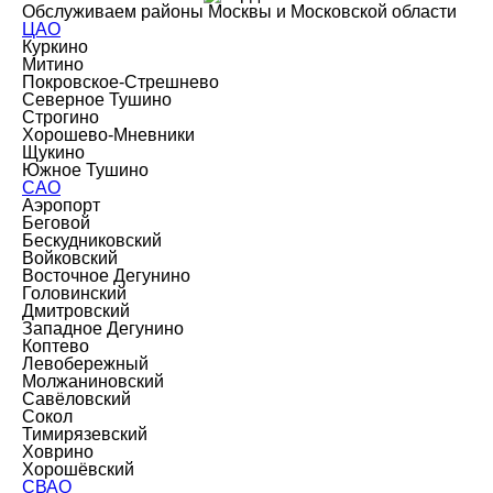
Обслуживаем районы Москвы и Московской области
ЦАО
Куркино
Митино
Покровское-Стрешнево
Северное Тушино
Строгино
Хорошево-Мневники
Щукино
Южное Тушино
САО
Аэропорт
Беговой
Бескудниковский
Войковский
Восточное Дегунино
Головинский
Дмитровский
Западное Дегунино
Коптево
Левобережный
Молжаниновский
Савёловский
Сокол
Тимирязевский
Ховрино
Хорошёвский
СВАО