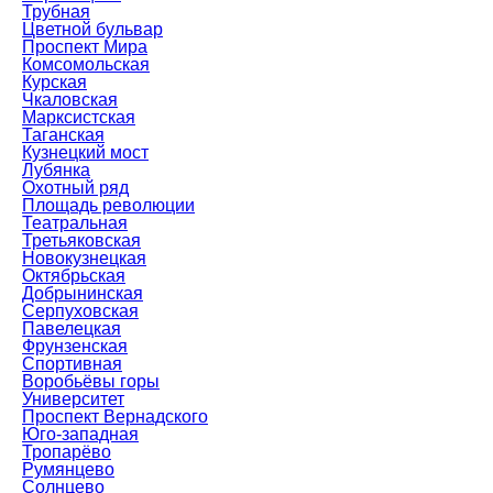
Трубная
Цветной бульвар
Проспект Мира
Комсомольская
Курская
Чкаловская
Марксистская
Таганская
Кузнецкий мост
Лубянка
Охотный ряд
Площадь революции
Театральная
Третьяковская
Новокузнецкая
Октябрьская
Добрынинская
Серпуховская
Павелецкая
Фрунзенская
Спортивная
Воробьёвы горы
Университет
Проспект Вернадского
Юго-западная
Тропарёво
Румянцево
Солнцево