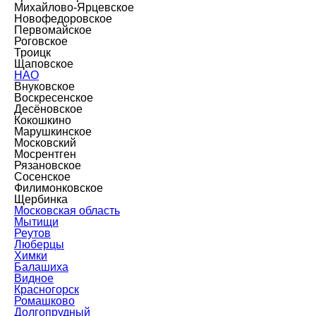
Михайлово-Ярцевское
Новофедоровское
Первомайское
Роговское
Троицк
Щаповское
НАО
Внуковское
Воскресенское
Десёновское
Кокошкино
Марушкинское
Московский
Мосрентген
Рязановское
Сосенское
Филимонковское
Щербинка
Московская область
Мытищи
Реутов
Люберцы
Химки
Балашиха
Видное
Красногорск
Ромашково
Долгопрудный