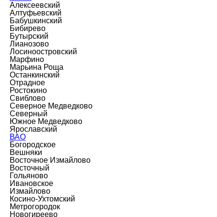
Алексеевский
Алтуфьевский
Бабушкинский
Бибирево
Бутырский
Лианозово
Лосиноостровский
Марфино
Марьина Роща
Останкинский
Отрадное
Ростокино
Свиблово
Северное Медведково
Северный
Южное Медведково
Ярославский
ВАО
Богородское
Вешняки
Восточное Измайлово
Восточный
Гольяново
Ивановское
Измайлово
Косино-Ухтомский
Метрогородок
Новогиреево