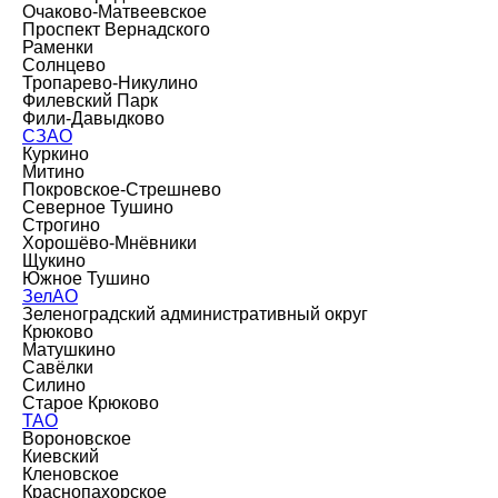
Очаково-Матвеевское
Проспект Вернадского
Раменки
Солнцево
Тропарево-Никулино
Филевский Парк
Фили-Давыдково
СЗАО
Куркино
Митино
Покровское-Стрешнево
Северное Тушино
Строгино
Хорошёво-Мнёвники
Щукино
Южное Тушино
ЗелАО
Зеленоградский административный округ
Крюково
Матушкино
Савёлки
Силино
Старое Крюково
ТАО
Вороновское
Киевский
Кленовское
Краснопахорское