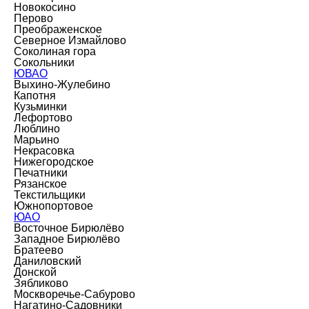
Новокосино
Перово
Преображенское
Северное Измайлово
Соколиная гора
Сокольники
ЮВАО
Выхино-Жулебино
Капотня
Кузьминки
Лефортово
Люблино
Марьино
Некрасовка
Нижегородское
Печатники
Рязанское
Текстильщики
Южнопортовое
ЮАО
Восточное Бирюлёво
Западное Бирюлёво
Братеево
Даниловский
Донской
Зябликово
Москворечье-Сабурово
Нагатино-Садовники