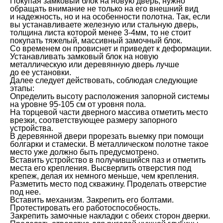
Покупая замковый блок на новую дверь, нужно
обращать внимание не только на его внешний вид
и надежность, но и на особенности полотна. Так, если
вы устанавливаете железную или стальную дверь,
толщина листа которой менее 3-4мм, то не стоит
покупать тяжелый, массивный замочный блок.
Со временем он провиснет и приведет к деформации.
Устанавливать замковый блок на новую
металлическую или деревянную дверь лучше
до ее установки.
Далее следует действовать, соблюдая следующие
этапы:
Определить высоту расположения запорной системы
на уровне 95-105 см от уровня пола.
На торцевой части дверного массива отметить место
врезки, соответствующее размеру запорного
устройства.
В деревянной двери прорезать выемку при помощи
болгарки и стамески. В металлическом полотне такое
место уже должно быть предусмотрено.
Вставить устройство в получившийся паз и отметить
места его крепления. Высверлить отверстия под
крепеж, делая их немного меньше, чем крепления.
Разметить место под скважину. Проделать отверстие
под нее.
Вставить механизм. Закрепить его болтами.
Протестировать его работоспособность.
Закрепить замочные накладки с обеих сторон дверки.