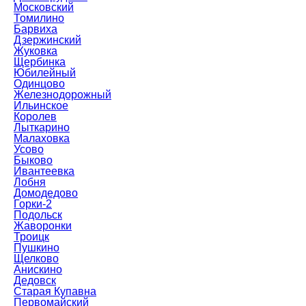
Московский
Томилино
Барвиха
Дзержинский
Жуковка
Щербинка
Юбилейный
Одинцово
Железнодорожный
Ильинское
Королев
Лыткарино
Малаховка
Усово
Быково
Ивантеевка
Лобня
Домодедово
Горки-2
Подольск
Жаворонки
Троицк
Пушкино
Щелково
Анискино
Дедовск
Старая Купавна
Первомайский