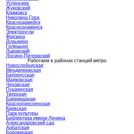
Успенское
Жуковский
Климовск
Николина Гора
Красноармейск
Краснознаменск
Электроугли
Фрязино
Дурыкино
Голицыно
Львовский
Лосино-Петровский
Работаем в районах станций метро
Новослободская
Менделеевская
Белорусская
Маяковская
Чеховская
Пушкинская
Тверская
Баррикадная
Краснопресненская
Киевская
Парк культуры
Библиотека имени Ленина
Александровский сад
Арбатская
Боровицкая