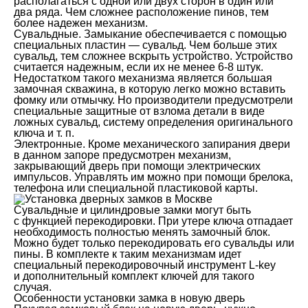
располагаться с одной или двух сторон в один или
два ряда. Чем сложнее расположение пинов, тем
более надежен механизм.
Сувальдные. Замыкание обеспечивается с помощью
специальных пластин — сувальд. Чем больше этих
сувальд, тем сложнее вскрыть устройство. Устройство
считается надежным, если их не менее 6-8 штук.
Недостатком такого механизма является большая
замочная скважина, в которую легко можно вставить
фомку или отмычку. Но производители предусмотрели
специальные защитные от взлома детали в виде
ложных сувальд, систему определения оригинального
ключа и т. п.
Электронные. Кроме механического запирания двери
в данном запоре предусмотрен механизм,
закрывающий дверь при помощи электрических
импульсов. Управлять им можно при помощи брелока,
телефона или специальной пластиковой карты.
Сувальдные и цилиндровые замки могут быть
с функцией перекодировки. При утере ключа отпадает
необходимость полностью менять замочный блок.
Можно будет только перекодировать его сувальды или
пины. В комплекте к таким механизмам идет
специальный перекодировочный инструмент L-key
и дополнительный комплект ключей для такого
случая.
Особенности установки замка в новую дверь