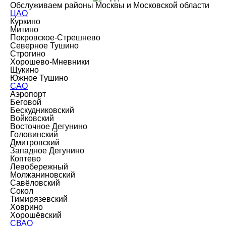
Обслуживаем районы Москвы и Московской области
ЦАО
Куркино
Митино
Покровское-Стрешнево
Северное Тушино
Строгино
Хорошево-Мневники
Щукино
Южное Тушино
САО
Аэропорт
Беговой
Бескудниковский
Войковский
Восточное Дегунино
Головинский
Дмитровский
Западное Дегунино
Коптево
Левобережный
Молжаниновский
Савёловский
Сокол
Тимирязевский
Ховрино
Хорошёвский
СВАО