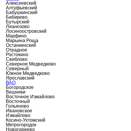
Алексеевский
Алтуфьевский
Бабушкинский
Бибирево
Бутырский
Лианозово
Лосиноостровский
Марфино
Марьина Роща
Останкинский
Отрадное
Ростокино
Свиблово
Северное Медведково
Северный
Южное Медведково
Ярославский
ВАО
Богородское
Вешняки
Восточное Измайлово
Восточный
Гольяново
Ивановское
Измайлово
Косино-Ухтомский
Метрогородок
Новогиреево