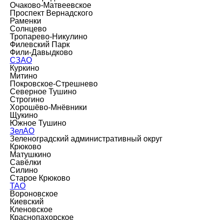
Очаково-Матвеевское
Проспект Вернадского
Раменки
Солнцево
Тропарево-Никулино
Филевский Парк
Фили-Давыдково
СЗАО
Куркино
Митино
Покровское-Стрешнево
Северное Тушино
Строгино
Хорошёво-Мнёвники
Щукино
Южное Тушино
ЗелАО
Зеленоградский административный округ
Крюково
Матушкино
Савёлки
Силино
Старое Крюково
ТАО
Вороновское
Киевский
Кленовское
Краснопахорское