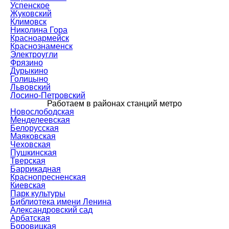
Успенское
Жуковский
Климовск
Николина Гора
Красноармейск
Краснознаменск
Электроугли
Фрязино
Дурыкино
Голицыно
Львовский
Лосино-Петровский
Работаем в районах станций метро
Новослободская
Менделеевская
Белорусская
Маяковская
Чеховская
Пушкинская
Тверская
Баррикадная
Краснопресненская
Киевская
Парк культуры
Библиотека имени Ленина
Александровский сад
Арбатская
Боровицкая