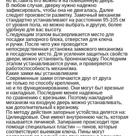
но вставить его можно и на повешенную дверь.
В любом случае, дверку нужно надежно
зафиксировать, чтобы она не двигалась. Далее
следует произвести разметку. Замочный механизм
стандартно устанавливают на расстоянии 95-105 см
от уровня пола, но можно выбрать и другую, более
удобную для вас высоту.
Следующим этапом высверливается место для
посадки запорного блока, отверстия для ключа
и ручки. После чего уже проводится
непосредственная установка замкового механизма
в посадочное место. Для усиления защитных свойств
двери, можно установить броненакладку. Последним
этапом устанавливаются ручки, и проверяется
работоспособность механизма.
Какие замки мы устанавливаем
Современные замки отличаются друг от друга
не только по способу крепления,
но и по функционированию. Они могут быт врезные
и накладные. Последние менее надежные
по сравнению с врезными. Поэтому накладной
механизм на входную дверь можно устанавливать,
как дополнительный к врезному.
По методу действия запорные устойства делятся на:
Цилиндровые. Они имеют внутреннюю часть, которая
называется личинкой. Запирание происходит при
помощи специальных пластин — пинов, которые
соответствуют выемкам ключа. Пины могут