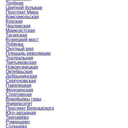
Трубная
Цветной бульвар
Проспект Мира
Комсомольская
Курская
Чкаловская
Марксистская
Таганская
Кузнецкий мост
Лубянка
Охотный ряд
Площадь революции
Театральная
Третьяковская
Новокузнецкая
Октябрьская
Добрынинская
Серпуховская
Павелецкая
Фрунзенская
Спортивная
Воробьёвы горы
Университет
Проспект Вернадского
Юго-западная
Тропарёво
Румянцево
Солнцево