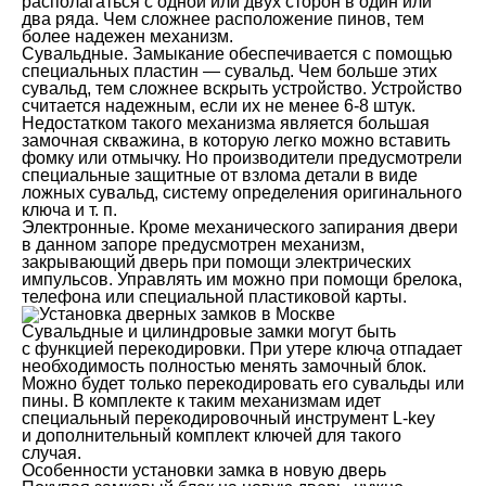
располагаться с одной или двух сторон в один или
два ряда. Чем сложнее расположение пинов, тем
более надежен механизм.
Сувальдные. Замыкание обеспечивается с помощью
специальных пластин — сувальд. Чем больше этих
сувальд, тем сложнее вскрыть устройство. Устройство
считается надежным, если их не менее 6-8 штук.
Недостатком такого механизма является большая
замочная скважина, в которую легко можно вставить
фомку или отмычку. Но производители предусмотрели
специальные защитные от взлома детали в виде
ложных сувальд, систему определения оригинального
ключа и т. п.
Электронные. Кроме механического запирания двери
в данном запоре предусмотрен механизм,
закрывающий дверь при помощи электрических
импульсов. Управлять им можно при помощи брелока,
телефона или специальной пластиковой карты.
Сувальдные и цилиндровые замки могут быть
с функцией перекодировки. При утере ключа отпадает
необходимость полностью менять замочный блок.
Можно будет только перекодировать его сувальды или
пины. В комплекте к таким механизмам идет
специальный перекодировочный инструмент L-key
и дополнительный комплект ключей для такого
случая.
Особенности установки замка в новую дверь