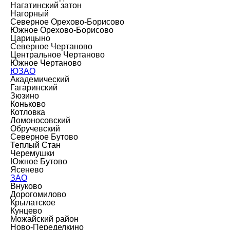
Нагатинский затон
Нагорный
Северное Орехово-Борисово
Южное Орехово-Борисово
Царицыно
Северное Чертаново
Центральное Чертаново
Южное Чертаново
ЮЗАО
Академический
Гагаринский
Зюзино
Коньково
Котловка
Ломоносовский
Обручевский
Северное Бутово
Теплый Стан
Черемушки
Южное Бутово
Ясенево
ЗАО
Внуково
Дорогомилово
Крылатское
Кунцево
Можайский район
Ново-Переделкино