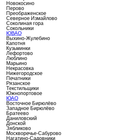
Новокосино
Перово
Преображенское
Северное Измайлово
Соколиная гора
Сокольники
ЮВАО
Выхино-Жулебино
Капотня
Кузьминки
Лефортово
Люблино
Марьино
Некрасовка
Нижегородское
Печатники
Рязанское
Текстильщики
Южнопортовое
ЮАО
Восточное Бирюлёво
Западное Бирюлёво
Братеево
Даниловский
Донской
Зябликово
Москворечье-Сабурово
Нагатино-Садовники