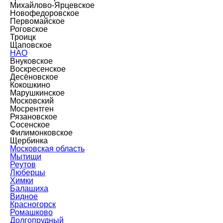
Михайлово-Ярцевское
Новофедоровское
Первомайское
Роговское
Троицк
Щаповское
НАО
Внуковское
Воскресенское
Десёновское
Кокошкино
Марушкинское
Московский
Мосрентген
Рязановское
Сосенское
Филимонковское
Щербинка
Московская область
Мытищи
Реутов
Люберцы
Химки
Балашиха
Видное
Красногорск
Ромашково
Долгопрудный