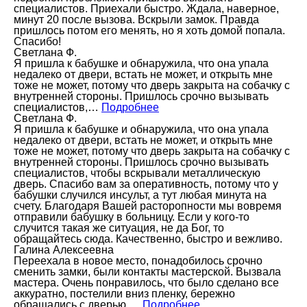
специалистов. Приехали быстро. Ждала, наверное,
минут 20 после вызова. Вскрыли замок. Правда
пришлось потом его менять, но я хоть домой попала.
Спасибо!
Светлана Ф.
Я пришла к бабушке и обнаружила, что она упала
недалеко от двери, встать не может, и открыть мне
тоже не может, потому что дверь закрыта на собачку с
внутренней стороны. Пришлось срочно вызывать
специалистов,…
Подробнее
Светлана Ф.
Я пришла к бабушке и обнаружила, что она упала
недалеко от двери, встать не может, и открыть мне
тоже не может, потому что дверь закрыта на собачку с
внутренней стороны. Пришлось срочно вызывать
специалистов, чтобы вскрывали металлическую
дверь. Спасибо вам за оперативность, потому что у
бабушки случился инсульт, а тут любая минута на
счету. Благодаря Вашей расторопности мы вовремя
отправили бабушку в больницу. Если у кого-то
случится такая же ситуация, не да Бог, то
обращайтесь сюда. Качественно, быстро и вежливо.
Галина Алексеевна
Переехала в новое место, понадобилось срочно
сменить замки, были контакты мастерской. Вызвала
мастера. Очень понравилось, что было сделано все
аккуратно, постелили вниз пленку, бережно
обращались с дверью.…
Подробнее