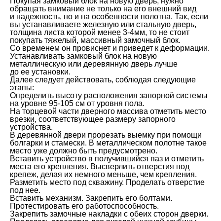
Покупая замковый блок на новую дверь, нужно
обращать внимание не только на его внешний вид
и надежность, но и на особенности полотна. Так, если
вы устанавливаете железную или стальную дверь,
толщина листа которой менее 3-4мм, то не стоит
покупать тяжелый, массивный замочный блок.
Со временем он провиснет и приведет к деформации.
Устанавливать замковый блок на новую
металлическую или деревянную дверь лучше
до ее установки.
Далее следует действовать, соблюдая следующие
этапы:
Определить высоту расположения запорной системы
на уровне 95-105 см от уровня пола.
На торцевой части дверного массива отметить место
врезки, соответствующее размеру запорного
устройства.
В деревянной двери прорезать выемку при помощи
болгарки и стамески. В металлическом полотне такое
место уже должно быть предусмотрено.
Вставить устройство в получившийся паз и отметить
места его крепления. Высверлить отверстия под
крепеж, делая их немного меньше, чем крепления.
Разметить место под скважину. Проделать отверстие
под нее.
Вставить механизм. Закрепить его болтами.
Протестировать его работоспособность.
Закрепить замочные накладки с обеих сторон дверки.