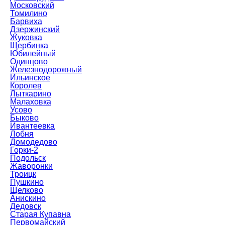
Московский
Томилино
Барвиха
Дзержинский
Жуковка
Щербинка
Юбилейный
Одинцово
Железнодорожный
Ильинское
Королев
Лыткарино
Малаховка
Усово
Быково
Ивантеевка
Лобня
Домодедово
Горки-2
Подольск
Жаворонки
Троицк
Пушкино
Щелково
Анискино
Дедовск
Старая Купавна
Первомайский