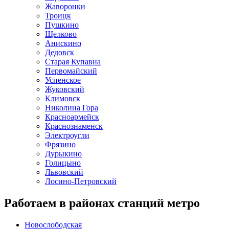
Жаворонки
Троицк
Пушкино
Щелково
Анискино
Дедовск
Старая Купавна
Первомайский
Успенское
Жуковский
Климовск
Николина Гора
Красноармейск
Краснознаменск
Электроугли
Фрязино
Дурыкино
Голицыно
Львовский
Лосино-Петровский
Работаем в районах станций метро
Новослободская