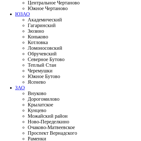
Центральное Чертаново
Южное Чертаново
ЮЗАО
Академический
Гагаринский
Зюзино
Коньково
Котловка
Ломоносовский
Обручевский
Северное Бутово
Теплый Стан
Черемушки
Южное Бутово
Ясенево
ЗАО
Внуково
Дорогомилово
Крылатское
Кунцево
Можайский район
Ново-Переделкино
Очаково-Матвеевское
Проспект Вернадского
Раменки