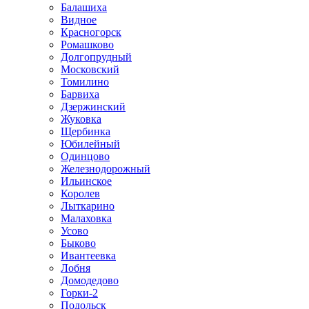
Балашиха
Видное
Красногорск
Ромашково
Долгопрудный
Московский
Томилино
Барвиха
Дзержинский
Жуковка
Щербинка
Юбилейный
Одинцово
Железнодорожный
Ильинское
Королев
Лыткарино
Малаховка
Усово
Быково
Ивантеевка
Лобня
Домодедово
Горки-2
Подольск