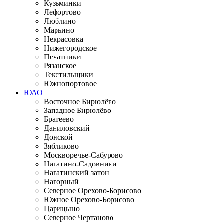
Кузьминки
Лефортово
Люблино
Марьино
Некрасовка
Нижегородское
Печатники
Рязанское
Текстильщики
Южнопортовое
ЮАО
Восточное Бирюлёво
Западное Бирюлёво
Братеево
Даниловский
Донской
Зябликово
Москворечье-Сабурово
Нагатино-Садовники
Нагатинский затон
Нагорный
Северное Орехово-Борисово
Южное Орехово-Борисово
Царицыно
Северное Чертаново