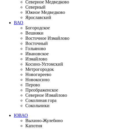
Северное Медведково
Северный
Южное Медведково
Ярославский
ВАО
Богородское
Вешняки
Восточное Измайлово
Восточный
Гольяново
Ивановское
Измайлово
Косино-Ухтомский
Метрогородок
Новогиреево
Новокосино
Перово
Преображенское
Северное Измайлово
Соколиная гора
Сокольники
ЮВАО
Выхино-Жулебино
Капотня