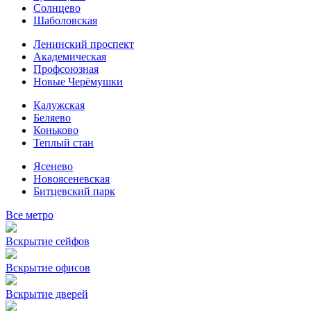
Солнцево
Шаболовская
Ленинский проспект
Академическая
Профсоюзная
Новые Черёмушки
Калужская
Беляево
Коньково
Теплый стан
Ясенево
Новоясеневская
Битцевский парк
Все метро
Вскрытие сейфов
Вскрытие офисов
Вскрытие дверей