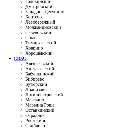
Головинский
Дмитровский
Западное Дегунино
Коптево
Левобережный
Молжаниновский
Савёловский
Сокол
Тимирязевский
Ховрино
Хорошёвский
СВАО
Алексеевский
Алтуфьевский
Бабушкинский
Бибирево
Бутырский
Лианозово
Лосиноостровский
Марфино
Марьина Роща
Останкинский
Отрадное
Ростокино
Свиблово