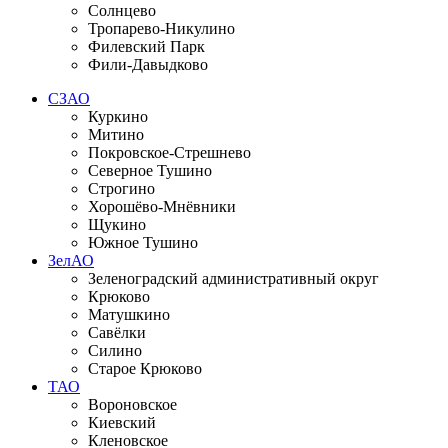
Солнцево
Тропарево-Никулино
Филевский Парк
Фили-Давыдково
СЗАО
Куркино
Митино
Покровское-Стрешнево
Северное Тушино
Строгино
Хорошёво-Мнёвники
Щукино
Южное Тушино
ЗелАО
Зеленоградский административный округ
Крюково
Матушкино
Савёлки
Силино
Старое Крюково
ТАО
Вороновское
Киевский
Кленовское