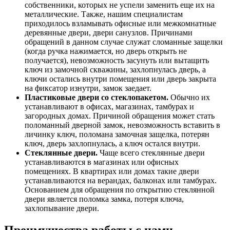
собственники, которых не успели заменить еще их на
металлические. Также, нашим специалистам
приходилось взламывать офисные или межкомнатные
деревянные двери, двери санузлов. Причинами
обращений в данном случае служат сломанные защелки
(когда ручка нажимается, но дверь открыть не
получается), невозможность засунуть или вытащить
ключ из замочной скважины, захлопнулась дверь, а
ключи остались внутри помещения или дверь закрыта
на фиксатор изнутри, замок заедает.
Пластиковые двери со стеклопакетом.
Обычно их
устанавливают в офисах, магазинах, тамбурах и
загородных домах. Причиной обращения может стать
поломанный дверной замок, невозможность вставить в
личинку ключ, поломана замочная защелка, потерян
ключ, дверь захлопнулась, а ключ остался внутри.
Стеклянные двери.
Чаще всего стеклянные двери
устанавливаются в магазинах или офисных
помещениях. В квартирах или домах такие двери
устанавливаются на верандах, балконах или тамбурах.
Основанием для обращения по открытию стеклянной
двери является поломка замка, потеря ключа,
захлопывание двери.
Преимущества работы с нами