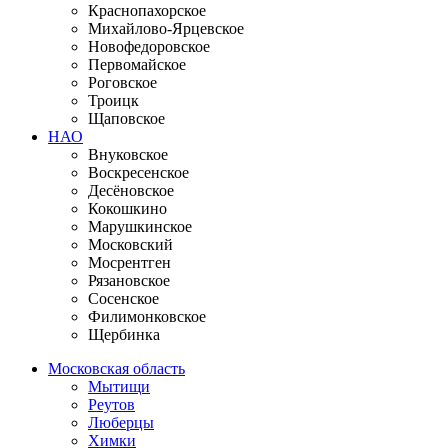
Краснопахорское
Михайлово-Ярцевское
Новофедоровское
Первомайское
Роговское
Троицк
Щаповское
НАО
Внуковское
Воскресенское
Десёновское
Кокошкино
Марушкинское
Московский
Мосрентген
Рязановское
Сосенское
Филимонковское
Щербинка
Московская область
Мытищи
Реутов
Люберцы
Химки