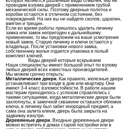
которых являются различные виды отмычек. Мы не
проводим взлома дверей с применением грубой
механической силы. Поэтому дверные полотна и
коробки остаются в отличном состоянии, без
повреждений. На них вы не найдете сколов, царапин,
вмятин и трещин.
Если во время работы пришлось удалить личинку
замка или замок непригоден к дальнейшему
применению, то мы предложим на ваше усмотрение
новый замок. Старую личинку и ключи остаются у
владельца. После установки нового замка,
собственнику жилья отдается упаковка и полый
комплект ключей.
Виды дверей которые вскрываем
Наши специалисты имеют большой опыт по взлому
любых дверей всех известных производителей.
Мы можем срочно открыть:
Металлические двери.
Как правило, железные двери
устанавливают при входе в дом или квартиру. Они
имеют 3-4 класс взломостойкости. В работе нашим
мастерам приходилось с успехом справлялись с
такими ситуациями, когда металлические двери были
захлопнуты, в замочной скважине оставался обломок
ключа, в личинку был забит инородный предмет, а
сама она залита клеем, дверь была закрыта на
задвижку изнутри.
Деревянные двери.
Входные деревянные двери
можно встретить в домах старой постройки или в