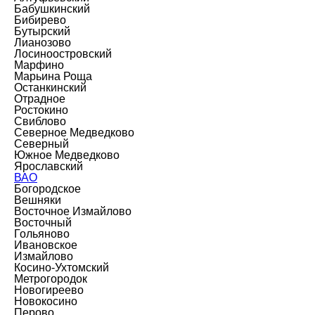
Бабушкинский
Бибирево
Бутырский
Лианозово
Лосиноостровский
Марфино
Марьина Роща
Останкинский
Отрадное
Ростокино
Свиблово
Северное Медведково
Северный
Южное Медведково
Ярославский
ВАО
Богородское
Вешняки
Восточное Измайлово
Восточный
Гольяново
Ивановское
Измайлово
Косино-Ухтомский
Метрогородок
Новогиреево
Новокосино
Перово