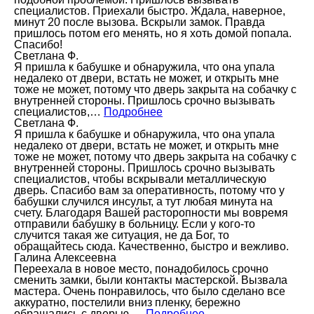
специалистов. Приехали быстро. Ждала, наверное,
минут 20 после вызова. Вскрыли замок. Правда
пришлось потом его менять, но я хоть домой попала.
Спасибо!
Светлана Ф.
Я пришла к бабушке и обнаружила, что она упала
недалеко от двери, встать не может, и открыть мне
тоже не может, потому что дверь закрыта на собачку с
внутренней стороны. Пришлось срочно вызывать
специалистов,…
Подробнее
Светлана Ф.
Я пришла к бабушке и обнаружила, что она упала
недалеко от двери, встать не может, и открыть мне
тоже не может, потому что дверь закрыта на собачку с
внутренней стороны. Пришлось срочно вызывать
специалистов, чтобы вскрывали металлическую
дверь. Спасибо вам за оперативность, потому что у
бабушки случился инсульт, а тут любая минута на
счету. Благодаря Вашей расторопности мы вовремя
отправили бабушку в больницу. Если у кого-то
случится такая же ситуация, не да Бог, то
обращайтесь сюда. Качественно, быстро и вежливо.
Галина Алексеевна
Переехала в новое место, понадобилось срочно
сменить замки, были контакты мастерской. Вызвала
мастера. Очень понравилось, что было сделано все
аккуратно, постелили вниз пленку, бережно
обращались с дверью.…
Подробнее