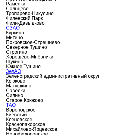
Раменки
Солнцево
Тропарево-Никулино
Филевский Парк
Фили-Давыдково
СЗАО
Куркино
Митино
Покровское-Стрешнево
Северное Тушино
Строгино
Хорошёво-Мнёвники
Щукино
Южное Тушино
ЗелАО
Зеленоградский административный округ
Крюково
Матушкино
Савёлки
Силино
Старое Крюково
ТАО
Вороновское
Киевский
Кленовское
Краснопахорское
Михайлово-Ярцевское
Новофедоровское