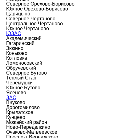
Северное Орехово-Борисово
Южное Орехово-Борисово
Царицыно
Северное Чертаново
Центральное Чертаново
Южное Чертаново
ЮЗАО
Академический
Гагаринский
Зюзино
Коньково
Котловка
Ломоносовский
Обручевский
Северное Бутово
Теплый Стан
Черемушки
Южное Бутово
Ясенево
ЗАО
Внуково
Дорогомилово
Крылатское
Кунцево
Можайский район
Ново-Переделкино
Очаково-Матвеевское
Проспект Вернадского