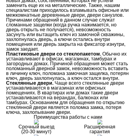
новых домах, собственники, которых не успели
заменить еще их на металлические. Также, нашим
специалистам приходилось взламывать офисные или
межкомнатные деревянные двери, двери санузлов.
Причинами обращений в данном случае служат
сломанные защелки (когда ручка нажимается, но
дверь открыть не получается), невозможность
засунуть или вытащить ключ из замочной скважины,
захлопнулась дверь, а ключи остались внутри
помещения или дверь закрыта на фиксатор изнутри,
замок заедает.
Пластиковые двери со стеклопакетом.
Обычно их
устанавливают в офисах, магазинах, тамбурах и
загородных домах. Причиной обращения может стать
поломанный дверной замок, невозможность вставить
в личинку ключ, поломана замочная защелка, потерян
ключ, дверь захлопнулась, а ключ остался внутри.
Стеклянные двери.
Чаще всего стеклянные двери
устанавливаются в магазинах или офисных
помещениях. В квартирах или домах такие двери
устанавливаются на верандах, балконах или
тамбурах. Основанием для обращения по открытию
стеклянной двери является поломка замка, потеря
ключа, захлопывание двери.
Преимущества работы с нами
Срочный выезд
Расширенная
(20-30 минут)
гарантия