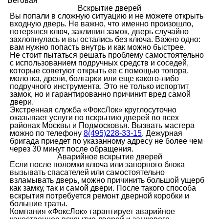
Беговая
Вскрытие дверей
Вы попали в сложную ситуацию и не можете открыть
входную дверь. Не важно, что именно произошло,
потерялся ключ, заклинил замок, дверь случайно
захлопнулась и вы остались без ключа. Важно одно:
вам нужно попасть внутрь и как можно быстрее.
Не стоит пытаться решать проблему самостоятельно
с использованием подручных средств и соседей,
которые советуют открыть ее с помощью топора,
молотка, дрели, болгарки или еще какого-либо
подручного инструмента. Это не только испортит
замок, но и гарантированно причинит вред самой
двери.
Экстренная служба «ФоксЛок» круглосуточно
оказывает услуги по вскрытию дверей во всех
районах Москвы и Подмосковья. Вызвать мастера
можно по телефону
8(495)228-33-15
. Дежурная
бригада приедет по указанному адресу не более чем
через 30 минут после обращения.
Аварийное вскрытие дверей
Если после поломки ключа или запорного блока
вызывать спасателей или самостоятельно
взламывать дверь, можно причинить большой ущерб
как замку, так и самой двери. После такого способа
вскрытия потребуется ремонт дверной коробки и
большие траты.
Компания «ФоксЛок» гарантирует аварийное