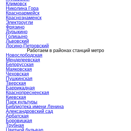
Климовск
Николина Гора
Красноармейск
Краснознаменск
Электроугли
Фрязино
Дурыкино
Голицыно
Львовский
Лосино-Петровский
Работаем в районах станций метро
Новослободская
Менделеевская
Белорусская
Маяковская
Чеховская
Пушкинская
Тверская
Баррикадная
Краснопресненская
Киевская
Парк культуры
Библиотека имени Ленина
Александровский сад
Арбатская
Боровицкая
Трубная
Цветной бульвар