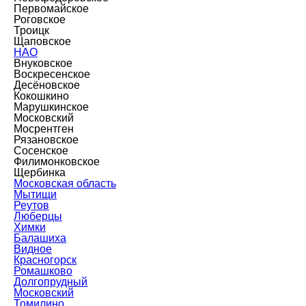
Первомайское
Роговское
Троицк
Щаповское
НАО
Внуковское
Воскресенское
Десёновское
Кокошкино
Марушкинское
Московский
Мосрентген
Рязановское
Сосенское
Филимонковское
Щербинка
Московская область
Мытищи
Реутов
Люберцы
Химки
Балашиха
Видное
Красногорск
Ромашково
Долгопрудный
Московский
Томилино