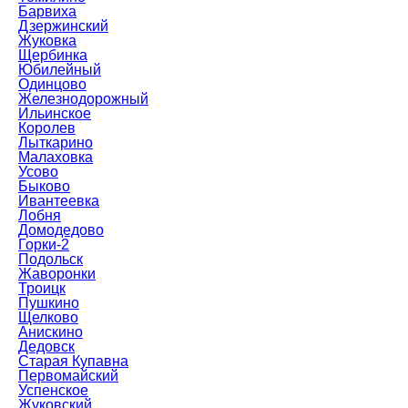
Барвиха
Дзержинский
Жуковка
Щербинка
Юбилейный
Одинцово
Железнодорожный
Ильинское
Королев
Лыткарино
Малаховка
Усово
Быково
Ивантеевка
Лобня
Домодедово
Горки-2
Подольск
Жаворонки
Троицк
Пушкино
Щелково
Анискино
Дедовск
Старая Купавна
Первомайский
Успенское
Жуковский