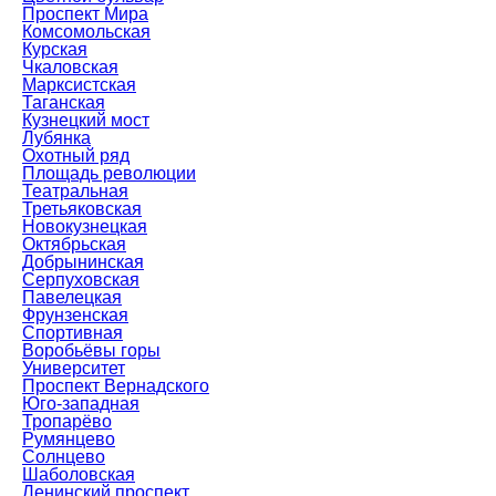
Проспект Мира
Комсомольская
Курская
Чкаловская
Марксистская
Таганская
Кузнецкий мост
Лубянка
Охотный ряд
Площадь революции
Театральная
Третьяковская
Новокузнецкая
Октябрьская
Добрынинская
Серпуховская
Павелецкая
Фрунзенская
Спортивная
Воробьёвы горы
Университет
Проспект Вернадского
Юго-западная
Тропарёво
Румянцево
Солнцево
Шаболовская
Ленинский проспект