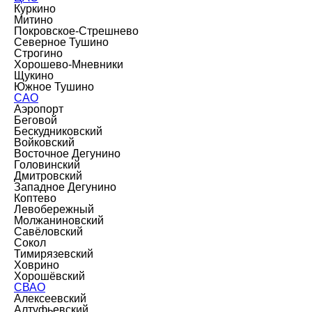
Куркино
Митино
Покровское-Стрешнево
Северное Тушино
Строгино
Хорошево-Мневники
Щукино
Южное Тушино
САО
Аэропорт
Беговой
Бескудниковский
Войковский
Восточное Дегунино
Головинский
Дмитровский
Западное Дегунино
Коптево
Левобережный
Молжаниновский
Савёловский
Сокол
Тимирязевский
Ховрино
Хорошёвский
СВАО
Алексеевский
Алтуфьевский