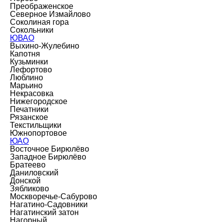
Преображенское
Северное Измайлово
Соколиная гора
Сокольники
ЮВАО
Выхино-Жулебино
Капотня
Кузьминки
Лефортово
Люблино
Марьино
Некрасовка
Нижегородское
Печатники
Рязанское
Текстильщики
Южнопортовое
ЮАО
Восточное Бирюлёво
Западное Бирюлёво
Братеево
Даниловский
Донской
Зябликово
Москворечье-Сабурово
Нагатино-Садовники
Нагатинский затон
Нагорный