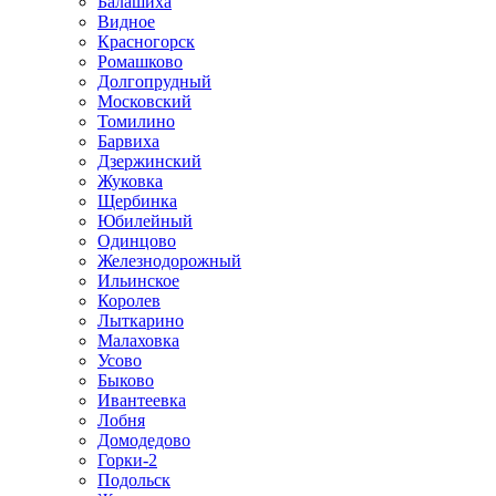
Балашиха
Видное
Красногорск
Ромашково
Долгопрудный
Московский
Томилино
Барвиха
Дзержинский
Жуковка
Щербинка
Юбилейный
Одинцово
Железнодорожный
Ильинское
Королев
Лыткарино
Малаховка
Усово
Быково
Ивантеевка
Лобня
Домодедово
Горки-2
Подольск