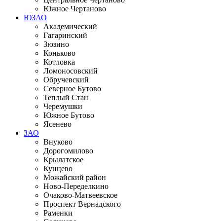
Южное Чертаново
ЮЗАО
Академический
Гагаринский
Зюзино
Коньково
Котловка
Ломоносовский
Обручевский
Северное Бутово
Теплый Стан
Черемушки
Южное Бутово
Ясенево
ЗАО
Внуково
Дорогомилово
Крылатское
Кунцево
Можайский район
Ново-Переделкино
Очаково-Матвеевское
Проспект Вернадского
Раменки