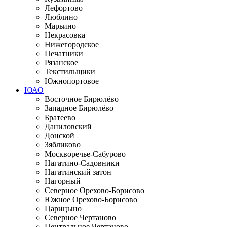
Лефортово
Люблино
Марьино
Некрасовка
Нижегородское
Печатники
Рязанское
Текстильщики
Южнопортовое
ЮАО
Восточное Бирюлёво
Западное Бирюлёво
Братеево
Даниловский
Донской
Зябликово
Москворечье-Сабурово
Нагатино-Садовники
Нагатинский затон
Нагорный
Северное Орехово-Борисово
Южное Орехово-Борисово
Царицыно
Северное Чертаново
Центральное Чертаново