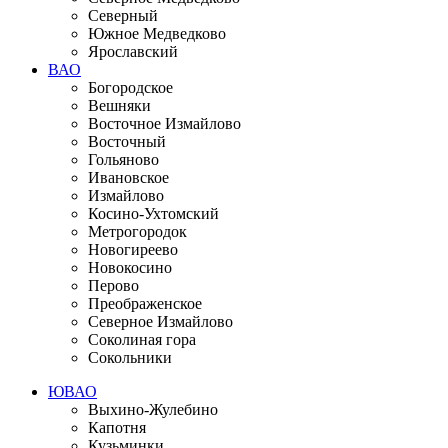
Северный
Южное Медведково
Ярославский
ВАО
Богородское
Вешняки
Восточное Измайлово
Восточный
Гольяново
Ивановское
Измайлово
Косино-Ухтомский
Метрогородок
Новогиреево
Новокосино
Перово
Преображенское
Северное Измайлово
Соколиная гора
Сокольники
ЮВАО
Выхино-Жулебино
Капотня
Кузьминки