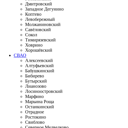
Дмитровский
Западное Дегунино
Коптево
Левобережный
Молжаниновский
Савёловский
Сокол
Тимирязевский
Ховрино
Хорошёвский
СВАО
Алексеевский
Алтуфьевский
Бабушкинский
Бибирево
Бутырский
Лианозово
Лосиноостровский
Марфино
Марьина Роща
Останкинский
Отрадное
Ростокино
Свиблово
Северное Медведково