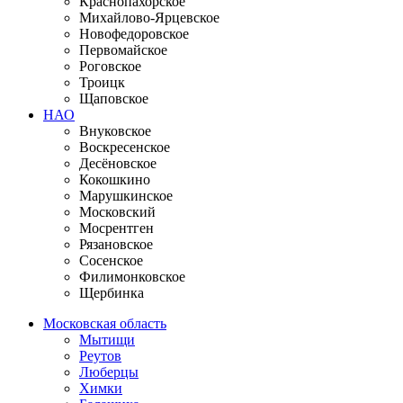
Краснопахорское
Михайлово-Ярцевское
Новофедоровское
Первомайское
Роговское
Троицк
Щаповское
НАО
Внуковское
Воскресенское
Десёновское
Кокошкино
Марушкинское
Московский
Мосрентген
Рязановское
Сосенское
Филимонковское
Щербинка
Московская область
Мытищи
Реутов
Люберцы
Химки