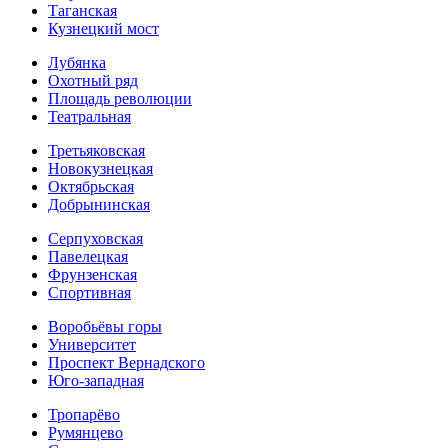
Таганская
Кузнецкий мост
Лубянка
Охотный ряд
Площадь революции
Театральная
Третьяковская
Новокузнецкая
Октябрьская
Добрынинская
Серпуховская
Павелецкая
Фрунзенская
Спортивная
Воробьёвы горы
Университет
Проспект Вернадского
Юго-западная
Тропарёво
Румянцево