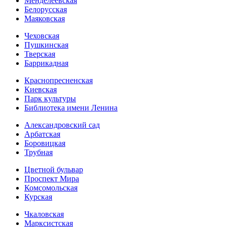
Менделеевская
Белорусская
Маяковская
Чеховская
Пушкинская
Тверская
Баррикадная
Краснопресненская
Киевская
Парк культуры
Библиотека имени Ленина
Александровский сад
Арбатская
Боровицкая
Трубная
Цветной бульвар
Проспект Мира
Комсомольская
Курская
Чкаловская
Марксистская