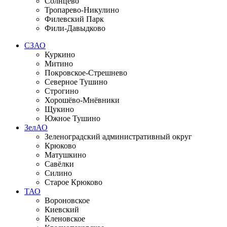
Солнцево
Тропарево-Никулино
Филевский Парк
Фили-Давыдково
СЗАО
Куркино
Митино
Покровское-Стрешнево
Северное Тушино
Строгино
Хорошёво-Мнёвники
Щукино
Южное Тушино
ЗелАО
Зеленоградский административный округ
Крюково
Матушкино
Савёлки
Силино
Старое Крюково
ТАО
Вороновское
Киевский
Кленовское