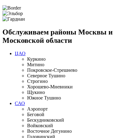
Обслуживаем районы Москвы и
Московской области
ЦАО
Куркино
Митино
Покровское-Стрешнево
Северное Тушино
Строгино
Хорошево-Мневники
Щукино
Южное Тушино
САО
Аэропорт
Беговой
Бескудниковский
Войковский
Восточное Дегунино
Головинский