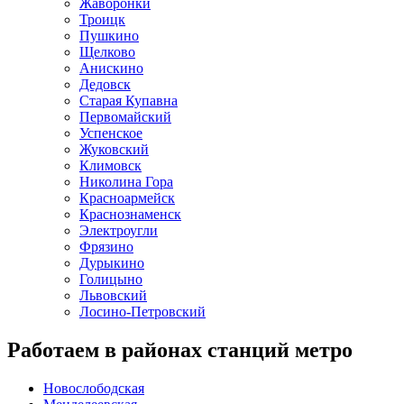
Жаворонки
Троицк
Пушкино
Щелково
Анискино
Дедовск
Старая Купавна
Первомайский
Успенское
Жуковский
Климовск
Николина Гора
Красноармейск
Краснознаменск
Электроугли
Фрязино
Дурыкино
Голицыно
Львовский
Лосино-Петровский
Работаем в районах станций метро
Новослободская