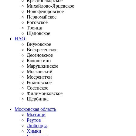
Краснопахорское
Михайлово-Ярцевское
Новофедоровское
Первомайское
Роговское
Троицк
Щаповское
НАО
Внуковское
Воскресенское
Десёновское
Кокошкино
Марушкинское
Московский
Мосрентген
Рязановское
Сосенское
Филимонковское
Щербинка
Московская область
Мытищи
Реутов
Люберцы
Химки