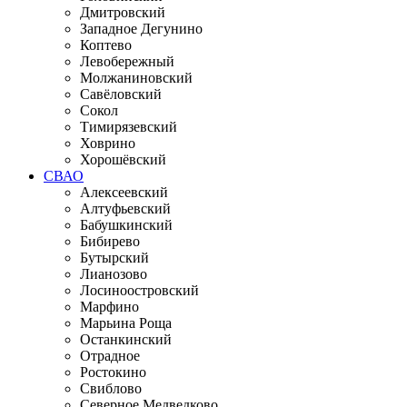
Дмитровский
Западное Дегунино
Коптево
Левобережный
Молжаниновский
Савёловский
Сокол
Тимирязевский
Ховрино
Хорошёвский
СВАО
Алексеевский
Алтуфьевский
Бабушкинский
Бибирево
Бутырский
Лианозово
Лосиноостровский
Марфино
Марьина Роща
Останкинский
Отрадное
Ростокино
Свиблово
Северное Медведково