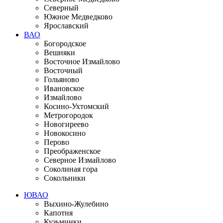
Северный
Южное Медведково
Ярославский
ВАО
Богородское
Вешняки
Восточное Измайлово
Восточный
Гольяново
Ивановское
Измайлово
Косино-Ухтомский
Метрогородок
Новогиреево
Новокосино
Перово
Преображенское
Северное Измайлово
Соколиная гора
Сокольники
ЮВАО
Выхино-Жулебино
Капотня
Кузьминки