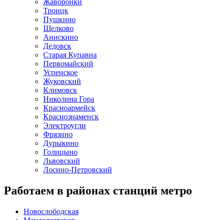
Жаворонки
Троицк
Пушкино
Щелково
Анискино
Дедовск
Старая Купавна
Первомайский
Успенское
Жуковский
Климовск
Николина Гора
Красноармейск
Краснознаменск
Электроугли
Фрязино
Дурыкино
Голицыно
Львовский
Лосино-Петровский
Работаем в районах станций метро
Новослободская