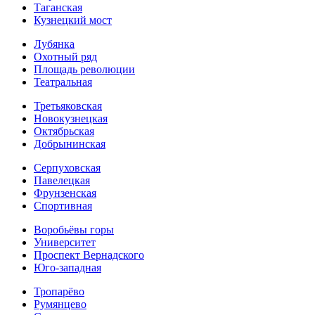
Таганская
Кузнецкий мост
Лубянка
Охотный ряд
Площадь революции
Театральная
Третьяковская
Новокузнецкая
Октябрьская
Добрынинская
Серпуховская
Павелецкая
Фрунзенская
Спортивная
Воробьёвы горы
Университет
Проспект Вернадского
Юго-западная
Тропарёво
Румянцево