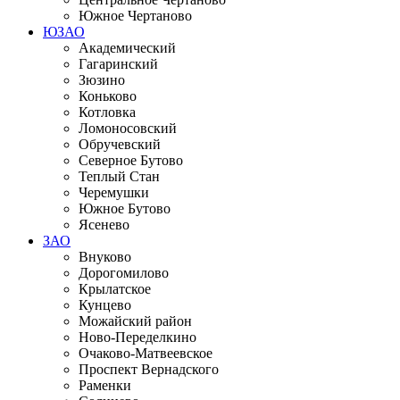
Южное Чертаново
ЮЗАО
Академический
Гагаринский
Зюзино
Коньково
Котловка
Ломоносовский
Обручевский
Северное Бутово
Теплый Стан
Черемушки
Южное Бутово
Ясенево
ЗАО
Внуково
Дорогомилово
Крылатское
Кунцево
Можайский район
Ново-Переделкино
Очаково-Матвеевское
Проспект Вернадского
Раменки