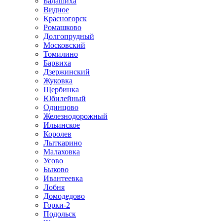
Балашиха
Видное
Красногорск
Ромашково
Долгопрудный
Московский
Томилино
Барвиха
Дзержинский
Жуковка
Щербинка
Юбилейный
Одинцово
Железнодорожный
Ильинское
Королев
Лыткарино
Малаховка
Усово
Быково
Ивантеевка
Лобня
Домодедово
Горки-2
Подольск