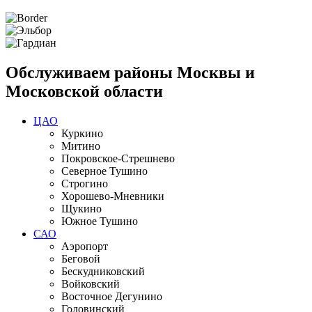
Обслуживаем районы Москвы и
Московской области
ЦАО
Куркино
Митино
Покровское-Стрешнево
Северное Тушино
Строгино
Хорошево-Мневники
Щукино
Южное Тушино
САО
Аэропорт
Беговой
Бескудниковский
Войковский
Восточное Дегунино
Головинский