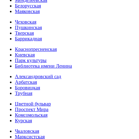
Менделеевская
Белорусская
Маяковская
Чеховская
Пушкинская
Тверская
Баррикадная
Краснопресненская
Киевская
Парк культуры
Библиотека имени Ленина
Александровский сад
Арбатская
Боровицкая
Трубная
Цветной бульвар
Проспект Мира
Комсомольская
Курская
Чкаловская
Марксистская