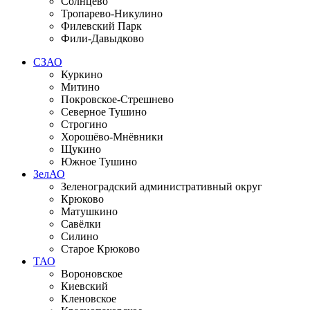
Солнцево
Тропарево-Никулино
Филевский Парк
Фили-Давыдково
СЗАО
Куркино
Митино
Покровское-Стрешнево
Северное Тушино
Строгино
Хорошёво-Мнёвники
Щукино
Южное Тушино
ЗелАО
Зеленоградский административный округ
Крюково
Матушкино
Савёлки
Силино
Старое Крюково
ТАО
Вороновское
Киевский
Кленовское