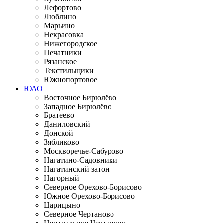
Лефортово
Люблино
Марьино
Некрасовка
Нижегородское
Печатники
Рязанское
Текстильщики
Южнопортовое
ЮАО
Восточное Бирюлёво
Западное Бирюлёво
Братеево
Даниловский
Донской
Зябликово
Москворечье-Сабурово
Нагатино-Садовники
Нагатинский затон
Нагорный
Северное Орехово-Борисово
Южное Орехово-Борисово
Царицыно
Северное Чертаново
Центральное Чертаново