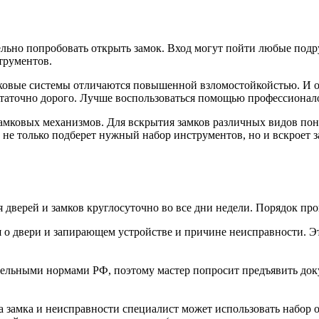
ельно попробовать открыть замок. Вход могут пойти любые под
трументов.
мковые системы отличаются повышенной взломостойкойстью. И о
остаточно дорого. Лучше воспользоваться помощью профессионал
амковых механизмов. Для вскрытия замков различных видов пон
 не только подберет нужный набор инструментов, но и вскроет 
верей и замков круглосуточно во все дни недели. Порядок про
я о двери и запирающем устройстве и причине неисправности. 
ательными нормами РФ, поэтому мастер попросит предъявить д
а замка и неисправности специалист может использовать набор о