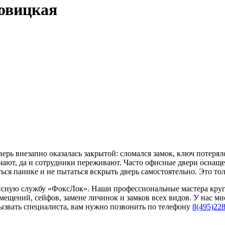
овицкая
ерь внезапно оказалась закрытой: сломался замок, ключ потерял
чают, да и сотрудники переживают. Часто офисные двери оснащ
ься панике и не пытаться вскрыть дверь самостоятельно. Это тол
висную службу «ФоксЛок». Наши профессиональные мастера круг
ещений, сейфов, замене личинок и замков всех видов. У нас м
 вызвать специалиста, вам нужно позвонить по телефону
8(495)228