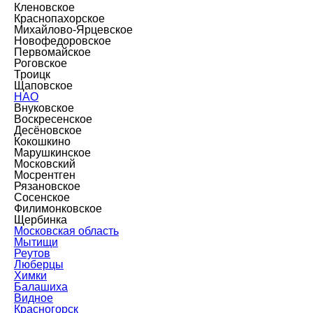
Кленовское
Краснопахорское
Михайлово-Ярцевское
Новофедоровское
Первомайское
Роговское
Троицк
Щаповское
НАО
Внуковское
Воскресенское
Десёновское
Кокошкино
Марушкинское
Московский
Мосрентген
Рязановское
Сосенское
Филимонковское
Щербинка
Московская область
Мытищи
Реутов
Люберцы
Химки
Балашиха
Видное
Красногорск