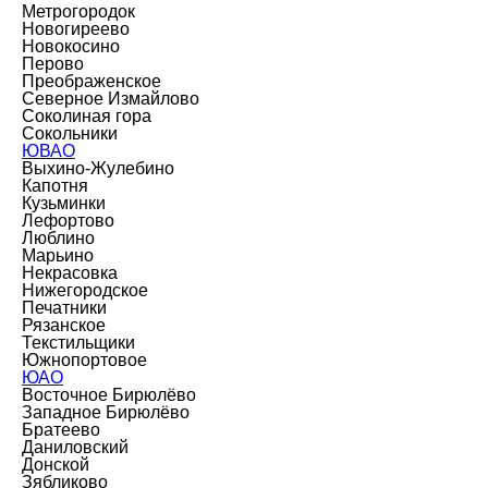
Метрогородок
Новогиреево
Новокосино
Перово
Преображенское
Северное Измайлово
Соколиная гора
Сокольники
ЮВАО
Выхино-Жулебино
Капотня
Кузьминки
Лефортово
Люблино
Марьино
Некрасовка
Нижегородское
Печатники
Рязанское
Текстильщики
Южнопортовое
ЮАО
Восточное Бирюлёво
Западное Бирюлёво
Братеево
Даниловский
Донской
Зябликово