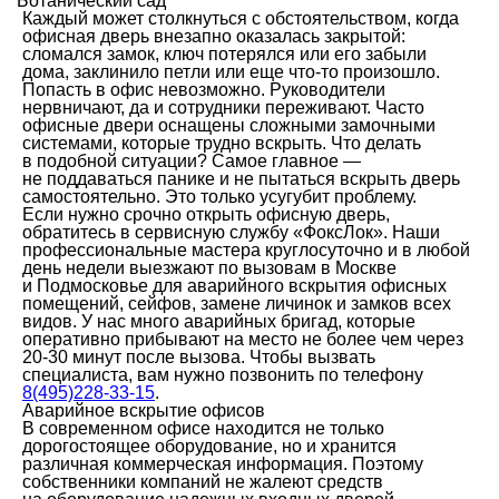
Ботанический сад
Каждый может столкнуться с обстоятельством, когда
офисная дверь внезапно оказалась закрытой:
сломался замок, ключ потерялся или его забыли
дома, заклинило петли или еще что-то произошло.
Попасть в офис невозможно. Руководители
нервничают, да и сотрудники переживают. Часто
офисные двери оснащены сложными замочными
системами, которые трудно вскрыть. Что делать
в подобной ситуации? Самое главное —
не поддаваться панике и не пытаться вскрыть дверь
самостоятельно. Это только усугубит проблему.
Если нужно срочно открыть офисную дверь,
обратитесь в сервисную службу «ФоксЛок». Наши
профессиональные мастера круглосуточно и в любой
день недели выезжают по вызовам в Москве
и Подмосковье для аварийного вскрытия офисных
помещений, сейфов, замене личинок и замков всех
видов. У нас много аварийных бригад, которые
оперативно прибывают на место не более чем через
20-30 минут после вызова. Чтобы вызвать
специалиста, вам нужно позвонить по телефону
8(495)228-33-15
.
Аварийное вскрытие офисов
В современном офисе находится не только
дорогостоящее оборудование, но и хранится
различная коммерческая информация. Поэтому
собственники компаний не жалеют средств