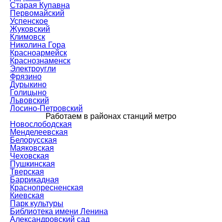
Старая Купавна
Первомайский
Успенское
Жуковский
Климовск
Николина Гора
Красноармейск
Краснознаменск
Электроугли
Фрязино
Дурыкино
Голицыно
Львовский
Лосино-Петровский
Работаем в районах станций метро
Новослободская
Менделеевская
Белорусская
Маяковская
Чеховская
Пушкинская
Тверская
Баррикадная
Краснопресненская
Киевская
Парк культуры
Библиотека имени Ленина
Александровский сад