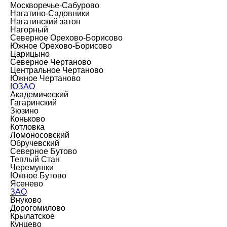
Москворечье-Сабурово
Нагатино-Садовники
Нагатинский затон
Нагорный
Северное Орехово-Борисово
Южное Орехово-Борисово
Царицыно
Северное Чертаново
Центральное Чертаново
Южное Чертаново
ЮЗАО
Академический
Гагаринский
Зюзино
Коньково
Котловка
Ломоносовский
Обручевский
Северное Бутово
Теплый Стан
Черемушки
Южное Бутово
Ясенево
ЗАО
Внуково
Дорогомилово
Крылатское
Кунцево