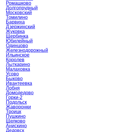
Ромашково
Долгопрудный
Московский
Томилино
Барвиха
Дзержинский
Жуковка
Щербинка
Юбилейный
Одинцово
Железнодорожный
Ильинское
Королев
Лыткарино
Малаховка
Усово
Быково
Ивантеевка
Лобня
Домодедово
Горки-2
Подольск
Жаворонки
Троицк
Пушкино
Щелково
Анискино
Дедовск