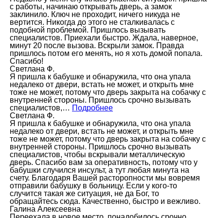
с работы, начинаю открывать дверь, а замок
заклинило. Ключ не проходит, ничего никуда не
вертится. Никогда до этого не сталкивалась с
подобной проблемой. Пришлось вызывать
специалистов. Приехали быстро. Ждала, наверное,
минут 20 после вызова. Вскрыли замок. Правда
пришлось потом его менять, но я хоть домой попала.
Спасибо!
Светлана Ф.
Я пришла к бабушке и обнаружила, что она упала
недалеко от двери, встать не может, и открыть мне
тоже не может, потому что дверь закрыта на собачку с
внутренней стороны. Пришлось срочно вызывать
специалистов,…
Подробнее
Светлана Ф.
Я пришла к бабушке и обнаружила, что она упала
недалеко от двери, встать не может, и открыть мне
тоже не может, потому что дверь закрыта на собачку с
внутренней стороны. Пришлось срочно вызывать
специалистов, чтобы вскрывали металлическую
дверь. Спасибо вам за оперативность, потому что у
бабушки случился инсульт, а тут любая минута на
счету. Благодаря Вашей расторопности мы вовремя
отправили бабушку в больницу. Если у кого-то
случится такая же ситуация, не да Бог, то
обращайтесь сюда. Качественно, быстро и вежливо.
Галина Алексеевна
Переехала в новое место, понадобилось срочно