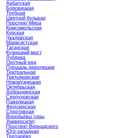
Арбатская
Боровицкая
Трубная
Цветной бульвар
Проспект Мира
Комсомольская
Курская
Чкаловская
Марксистская
Таганская
Кузнецкий мост
Лубянка
Охотный ряд
Площадь революции
Театральная
Третьяковская
Новокузнецкая
Октябрьская
Добрынинская
Серпуховская
Павелецкая
Фрунзенская
Спортивная
Воробьёвы горы
Университет
Проспект Вернадского
Юго-западная
Тропарёво