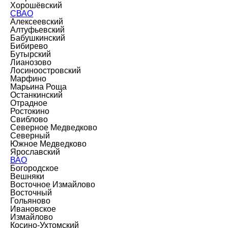
Хорошёвский
СВАО
Алексеевский
Алтуфьевский
Бабушкинский
Бибирево
Бутырский
Лианозово
Лосиноостровский
Марфино
Марьина Роща
Останкинский
Отрадное
Ростокино
Свиблово
Северное Медведково
Северный
Южное Медведково
Ярославский
ВАО
Богородское
Вешняки
Восточное Измайлово
Восточный
Гольяново
Ивановское
Измайлово
Косино-Ухтомский