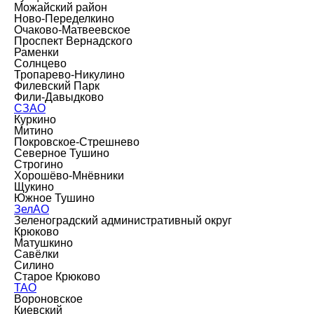
Можайский район
Ново-Переделкино
Очаково-Матвеевское
Проспект Вернадского
Раменки
Солнцево
Тропарево-Никулино
Филевский Парк
Фили-Давыдково
СЗАО
Куркино
Митино
Покровское-Стрешнево
Северное Тушино
Строгино
Хорошёво-Мнёвники
Щукино
Южное Тушино
ЗелАО
Зеленоградский административный округ
Крюково
Матушкино
Савёлки
Силино
Старое Крюково
ТАО
Вороновское
Киевский