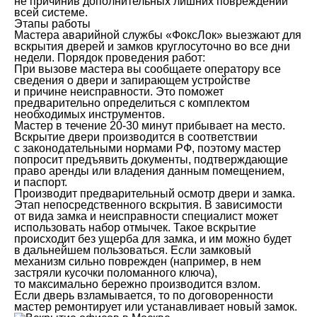
не причинив дополнительных лишних повреждений
всей системе.
Этапы работы
Мастера аварийной службы «ФоксЛок» выезжают для
вскрытия дверей и замков круглосуточно во все дни
недели. Порядок проведения работ:
При вызове мастера вы сообщаете оператору все
сведения о двери и запирающем устройстве
и причине неисправности. Это поможет
предварительно определиться с комплектом
необходимых инструментов.
Мастер в течение 20-30 минут прибывает на место.
Вскрытие двери производится в соответствии
с законодательными нормами РФ, поэтому мастер
попросит предъявить документы, подтверждающие
право аренды или владения данным помещением,
и паспорт.
Производит предварительный осмотр двери и замка.
Этап непосредственного вскрытия. В зависимости
от вида замка и неисправности специалист может
использовать набор отмычек. Такое вскрытие
происходит без ущерба для замка, и им можно будет
в дальнейшем пользоваться. Если замковый
механизм сильно поврежден (например, в нем
застряли кусочки поломанного ключа),
то максимально бережно производится взлом.
Если дверь взламывается, то по договоренности
мастер ремонтирует или устанавливает новый замок.