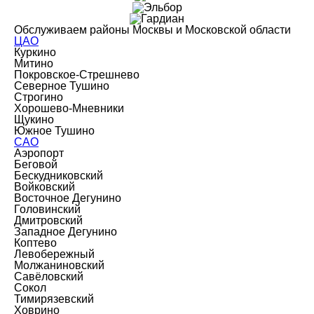
Обслуживаем районы Москвы и Московской области
ЦАО
Куркино
Митино
Покровское-Стрешнево
Северное Тушино
Строгино
Хорошево-Мневники
Щукино
Южное Тушино
САО
Аэропорт
Беговой
Бескудниковский
Войковский
Восточное Дегунино
Головинский
Дмитровский
Западное Дегунино
Коптево
Левобережный
Молжаниновский
Савёловский
Сокол
Тимирязевский
Ховрино