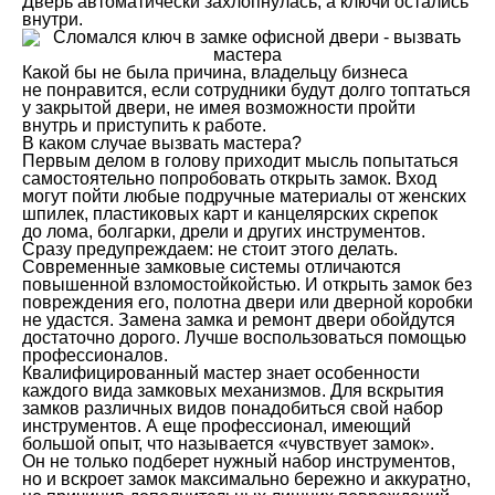
Дверь автоматически захлопнулась, а ключи остались
внутри.
Какой бы не была причина, владельцу бизнеса
не понравится, если сотрудники будут долго топтаться
у закрытой двери, не имея возможности пройти
внутрь и приступить к работе.
В каком случае вызвать мастера?
Первым делом в голову приходит мысль попытаться
самостоятельно попробовать открыть замок. Вход
могут пойти любые подручные материалы от женских
шпилек, пластиковых карт и канцелярских скрепок
до лома, болгарки, дрели и других инструментов.
Сразу предупреждаем: не стоит этого делать.
Современные замковые системы отличаются
повышенной взломостойкойстью. И открыть замок без
повреждения его, полотна двери или дверной коробки
не удастся. Замена замка и ремонт двери обойдутся
достаточно дорого. Лучше воспользоваться помощью
профессионалов.
Квалифицированный мастер знает особенности
каждого вида замковых механизмов. Для вскрытия
замков различных видов понадобиться свой набор
инструментов. А еще профессионал, имеющий
большой опыт, что называется «чувствует замок».
Он не только подберет нужный набор инструментов,
но и вскроет замок максимально бережно и аккуратно,