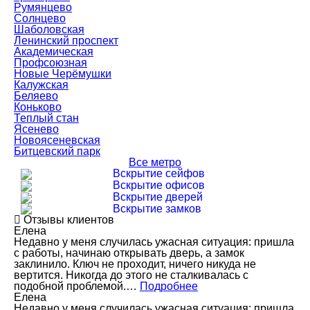
Румянцево
Солнцево
Шаболовская
Ленинский проспект
Академическая
Профсоюзная
Новые Черёмушки
Калужская
Беляево
Коньково
Теплый стан
Ясенево
Новоясеневская
Битцевский парк
Все метро
Вскрытие сейфов
Вскрытие офисов
Вскрытие дверей
Вскрытие замков
Отзывы клиентов
Елена
Недавно у меня случилась ужасная ситуация: пришла
с работы, начинаю открывать дверь, а замок
заклинило. Ключ не проходит, ничего никуда не
вертится. Никогда до этого не сталкивалась с
подобной проблемой.…
Подробнее
Елена
Недавно у меня случилась ужасная ситуация: пришла