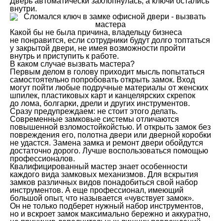
Дверь автоматически захлопнулась, а ключи остались
внутри.
Какой бы не была причина, владельцу бизнеса
не понравится, если сотрудники будут долго топтаться
у закрытой двери, не имея возможности пройти
внутрь и приступить к работе.
В каком случае вызвать мастера?
Первым делом в голову приходит мысль попытаться
самостоятельно попробовать открыть замок. Вход
могут пойти любые подручные материалы от женских
шпилек, пластиковых карт и канцелярских скрепок
до лома, болгарки, дрели и других инструментов.
Сразу предупреждаем: не стоит этого делать.
Современные замковые системы отличаются
повышенной взломостойкойстью. И открыть замок без
повреждения его, полотна двери или дверной коробки
не удастся. Замена замка и ремонт двери обойдутся
достаточно дорого. Лучше воспользоваться помощью
профессионалов.
Квалифицированный мастер знает особенности
каждого вида замковых механизмов. Для вскрытия
замков различных видов понадобиться свой набор
инструментов. А еще профессионал, имеющий
большой опыт, что называется «чувствует замок».
Он не только подберет нужный набор инструментов,
но и вскроет замок максимально бережно и аккуратно,