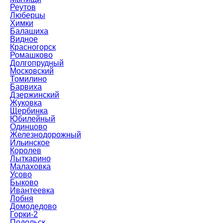
Реутов
Люберцы
Химки
Балашиха
Видное
Красногорск
Ромашково
Долгопрудный
Московский
Томилино
Барвиха
Дзержинский
Жуковка
Щербинка
Юбилейный
Одинцово
Железнодорожный
Ильинское
Королев
Лыткарино
Малаховка
Усово
Быково
Ивантеевка
Лобня
Домодедово
Горки-2
Подольск