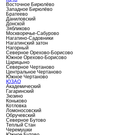
Восточное Бирюлёво
Западное Бирюлёво
Братеево
Даниловский
Донской
Зябликово
Москворечье-Сабурово
Нагатино-Садовники
Нагатинский затон
Нагорный
Северное Орехово-Борисово
Южное Орехово-Борисово
Царицыно
Северное Чертаново
Центральное Чертаново
Южное Чертаново
ЮЗАО
Академический
Гагаринский
Зюзино
Коньково
Котловка
Ломоносовский
Обручевский
Северное Бутово
Теплый Стан
Черемушки
Южное Бутово