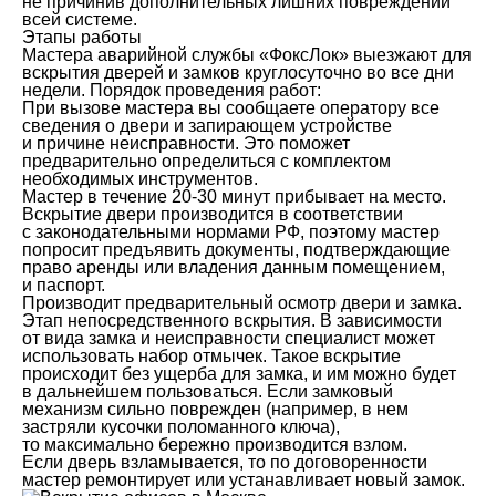
не причинив дополнительных лишних повреждений
всей системе.
Этапы работы
Мастера аварийной службы «ФоксЛок» выезжают для
вскрытия дверей и замков круглосуточно во все дни
недели. Порядок проведения работ:
При вызове мастера вы сообщаете оператору все
сведения о двери и запирающем устройстве
и причине неисправности. Это поможет
предварительно определиться с комплектом
необходимых инструментов.
Мастер в течение 20-30 минут прибывает на место.
Вскрытие двери производится в соответствии
с законодательными нормами РФ, поэтому мастер
попросит предъявить документы, подтверждающие
право аренды или владения данным помещением,
и паспорт.
Производит предварительный осмотр двери и замка.
Этап непосредственного вскрытия. В зависимости
от вида замка и неисправности специалист может
использовать набор отмычек. Такое вскрытие
происходит без ущерба для замка, и им можно будет
в дальнейшем пользоваться. Если замковый
механизм сильно поврежден (например, в нем
застряли кусочки поломанного ключа),
то максимально бережно производится взлом.
Если дверь взламывается, то по договоренности
мастер ремонтирует или устанавливает новый замок.