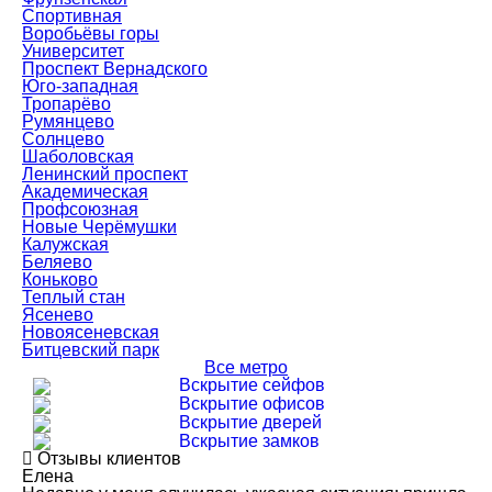
Спортивная
Воробьёвы горы
Университет
Проспект Вернадского
Юго-западная
Тропарёво
Румянцево
Солнцево
Шаболовская
Ленинский проспект
Академическая
Профсоюзная
Новые Черёмушки
Калужская
Беляево
Коньково
Теплый стан
Ясенево
Новоясеневская
Битцевский парк
Все метро
Вскрытие сейфов
Вскрытие офисов
Вскрытие дверей
Вскрытие замков
Отзывы клиентов
Елена