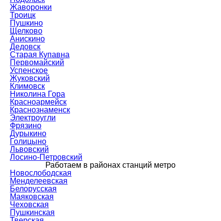
Жаворонки
Троицк
Пушкино
Щелково
Анискино
Дедовск
Старая Купавна
Первомайский
Успенское
Жуковский
Климовск
Николина Гора
Красноармейск
Краснознаменск
Электроугли
Фрязино
Дурыкино
Голицыно
Львовский
Лосино-Петровский
Работаем в районах станций метро
Новослободская
Менделеевская
Белорусская
Маяковская
Чеховская
Пушкинская
Тверская