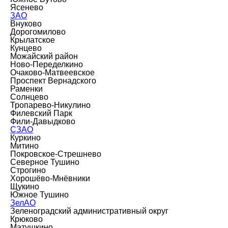
Ясенево
ЗАО
Внуково
Дорогомилово
Крылатское
Кунцево
Можайский район
Ново-Переделкино
Очаково-Матвеевское
Проспект Вернадского
Раменки
Солнцево
Тропарево-Никулино
Филевский Парк
Фили-Давыдково
СЗАО
Куркино
Митино
Покровское-Стрешнево
Северное Тушино
Строгино
Хорошёво-Мнёвники
Щукино
Южное Тушино
ЗелАО
Зеленоградский административный округ
Крюково
Матушкино