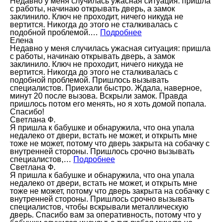
Недавно у меня случилась ужасная ситуация: пришла
с работы, начинаю открывать дверь, а замок
заклинило. Ключ не проходит, ничего никуда не
вертится. Никогда до этого не сталкивалась с
подобной проблемой.…
Подробнее
Елена
Недавно у меня случилась ужасная ситуация: пришла
с работы, начинаю открывать дверь, а замок
заклинило. Ключ не проходит, ничего никуда не
вертится. Никогда до этого не сталкивалась с
подобной проблемой. Пришлось вызывать
специалистов. Приехали быстро. Ждала, наверное,
минут 20 после вызова. Вскрыли замок. Правда
пришлось потом его менять, но я хоть домой попала.
Спасибо!
Светлана Ф.
Я пришла к бабушке и обнаружила, что она упала
недалеко от двери, встать не может, и открыть мне
тоже не может, потому что дверь закрыта на собачку с
внутренней стороны. Пришлось срочно вызывать
специалистов,…
Подробнее
Светлана Ф.
Я пришла к бабушке и обнаружила, что она упала
недалеко от двери, встать не может, и открыть мне
тоже не может, потому что дверь закрыта на собачку с
внутренней стороны. Пришлось срочно вызывать
специалистов, чтобы вскрывали металлическую
дверь. Спасибо вам за оперативность, потому что у