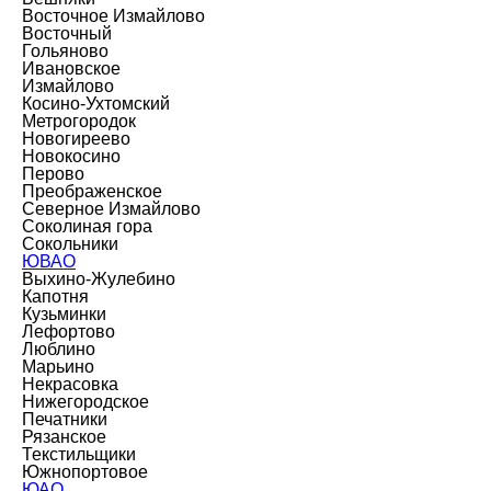
Восточное Измайлово
Восточный
Гольяново
Ивановское
Измайлово
Косино-Ухтомский
Метрогородок
Новогиреево
Новокосино
Перово
Преображенское
Северное Измайлово
Соколиная гора
Сокольники
ЮВАО
Выхино-Жулебино
Капотня
Кузьминки
Лефортово
Люблино
Марьино
Некрасовка
Нижегородское
Печатники
Рязанское
Текстильщики
Южнопортовое
ЮАО