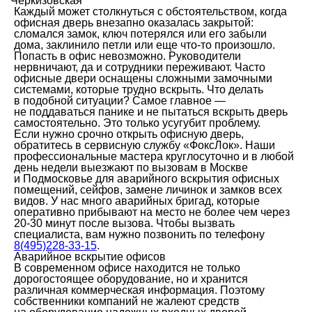
Черкизовская
Каждый может столкнуться с обстоятельством, когда
офисная дверь внезапно оказалась закрытой:
сломался замок, ключ потерялся или его забыли
дома, заклинило петли или еще что-то произошло.
Попасть в офис невозможно. Руководители
нервничают, да и сотрудники переживают. Часто
офисные двери оснащены сложными замочными
системами, которые трудно вскрыть. Что делать
в подобной ситуации? Самое главное —
не поддаваться панике и не пытаться вскрыть дверь
самостоятельно. Это только усугубит проблему.
Если нужно срочно открыть офисную дверь,
обратитесь в сервисную службу «ФоксЛок». Наши
профессиональные мастера круглосуточно и в любой
день недели выезжают по вызовам в Москве
и Подмосковье для аварийного вскрытия офисных
помещений, сейфов, замене личинок и замков всех
видов. У нас много аварийных бригад, которые
оперативно прибывают на место не более чем через
20-30 минут после вызова. Чтобы вызвать
специалиста, вам нужно позвонить по телефону
8(495)228-33-15
.
Аварийное вскрытие офисов
В современном офисе находится не только
дорогостоящее оборудование, но и хранится
различная коммерческая информация. Поэтому
собственники компаний не жалеют средств