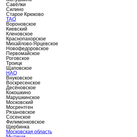
Савёлки
Силино
Старое Крюково
ТАО
Вороновское
Киевский
Кленовское
Краснопахорское
Михайлово-Ярцевское
Новофедоровское
Первомайское
Роговское
Троицк
Щаповское
НАО
Внуковское
Воскресенское
Десёновское
Кокошкино
Марушкинское
Московский
Мосрентген
Рязановское
Сосенское
Филимонковское
Щербинка
Московская область
Мытищи