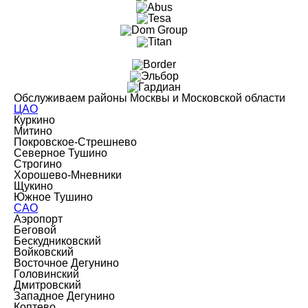
Обслуживаем районы Москвы и Московской области
ЦАО
Куркино
Митино
Покровское-Стрешнево
Северное Тушино
Строгино
Хорошево-Мневники
Щукино
Южное Тушино
САО
Аэропорт
Беговой
Бескудниковский
Войковский
Восточное Дегунино
Головинский
Дмитровский
Западное Дегунино
Коптево