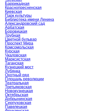
Баррикадная
Краснопресненская
Киевская
Парк культуры
Библиотека имени Ленина
Александровский сад
Арбатская
Боровицкая
Трубная
Цветной бульвар
Проспект Мира
Комсомольская
Курская
Чкаловская
Марксистская
Таганская
Кузнецкий мост
Лубянка
Охотный ряд
Площадь революции
Театральная
Третьяковская
Новокузнецкая
Октябрьская
Добрынинская
Серпуховская
Павелецкая
Фрунзенская