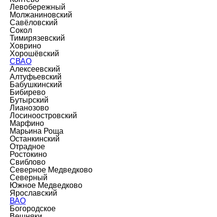
Левобережный
Молжаниновский
Савёловский
Сокол
Тимирязевский
Ховрино
Хорошёвский
СВАО
Алексеевский
Алтуфьевский
Бабушкинский
Бибирево
Бутырский
Лианозово
Лосиноостровский
Марфино
Марьина Роща
Останкинский
Отрадное
Ростокино
Свиблово
Северное Медведково
Северный
Южное Медведково
Ярославский
ВАО
Богородское
Вешняки