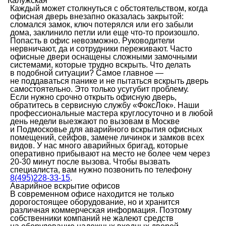
Калужская
Каждый может столкнуться с обстоятельством, когда
офисная дверь внезапно оказалась закрытой:
сломался замок, ключ потерялся или его забыли
дома, заклинило петли или еще что-то произошло.
Попасть в офис невозможно. Руководители
нервничают, да и сотрудники переживают. Часто
офисные двери оснащены сложными замочными
системами, которые трудно вскрыть. Что делать
в подобной ситуации? Самое главное —
не поддаваться панике и не пытаться вскрыть дверь
самостоятельно. Это только усугубит проблему.
Если нужно срочно открыть офисную дверь,
обратитесь в сервисную службу «ФоксЛок». Наши
профессиональные мастера круглосуточно и в любой
день недели выезжают по вызовам в Москве
и Подмосковье для аварийного вскрытия офисных
помещений, сейфов, замене личинок и замков всех
видов. У нас много аварийных бригад, которые
оперативно прибывают на место не более чем через
20-30 минут после вызова. Чтобы вызвать
специалиста, вам нужно позвонить по телефону
8(495)228-33-15
.
Аварийное вскрытие офисов
В современном офисе находится не только
дорогостоящее оборудование, но и хранится
различная коммерческая информация. Поэтому
собственники компаний не жалеют средств