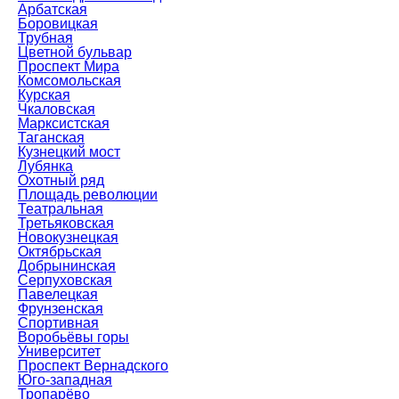
Арбатская
Боровицкая
Трубная
Цветной бульвар
Проспект Мира
Комсомольская
Курская
Чкаловская
Марксистская
Таганская
Кузнецкий мост
Лубянка
Охотный ряд
Площадь революции
Театральная
Третьяковская
Новокузнецкая
Октябрьская
Добрынинская
Серпуховская
Павелецкая
Фрунзенская
Спортивная
Воробьёвы горы
Университет
Проспект Вернадского
Юго-западная
Тропарёво