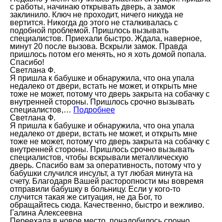
с работы, начинаю открывать дверь, а замок
заклинило. Ключ не проходит, ничего никуда не
вертится. Никогда до этого не сталкивалась с
подобной проблемой. Пришлось вызывать
специалистов. Приехали быстро. Ждала, наверное,
минут 20 после вызова. Вскрыли замок. Правда
пришлось потом его менять, но я хоть домой попала.
Спасибо!
Светлана Ф.
Я пришла к бабушке и обнаружила, что она упала
недалеко от двери, встать не может, и открыть мне
тоже не может, потому что дверь закрыта на собачку с
внутренней стороны. Пришлось срочно вызывать
специалистов,…
Подробнее
Светлана Ф.
Я пришла к бабушке и обнаружила, что она упала
недалеко от двери, встать не может, и открыть мне
тоже не может, потому что дверь закрыта на собачку с
внутренней стороны. Пришлось срочно вызывать
специалистов, чтобы вскрывали металлическую
дверь. Спасибо вам за оперативность, потому что у
бабушки случился инсульт, а тут любая минута на
счету. Благодаря Вашей расторопности мы вовремя
отправили бабушку в больницу. Если у кого-то
случится такая же ситуация, не да Бог, то
обращайтесь сюда. Качественно, быстро и вежливо.
Галина Алексеевна
Переехала в новое место, понадобилось срочно