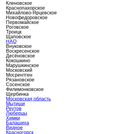
Кленовское
Краснопахорское
Михайлово-Ярцевское
Новофедоровское
Первомайское
Роговское
Троицк
Щаповское
НАО
Внуковское
Воскресенское
Десёновское
Кокошкино
Марушкинское
Московский
Мосрентген
Рязановское
Сосенское
Филимонковское
Щербинка
Московская область
Мытищи
Реутов
Люберцы
Химки
Балашиха
Видное
Красногорск