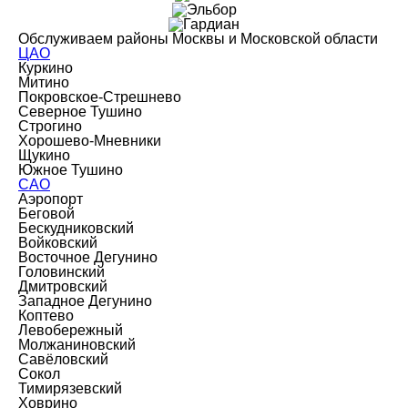
Обслуживаем районы Москвы и Московской области
ЦАО
Куркино
Митино
Покровское-Стрешнево
Северное Тушино
Строгино
Хорошево-Мневники
Щукино
Южное Тушино
САО
Аэропорт
Беговой
Бескудниковский
Войковский
Восточное Дегунино
Головинский
Дмитровский
Западное Дегунино
Коптево
Левобережный
Молжаниновский
Савёловский
Сокол
Тимирязевский
Ховрино