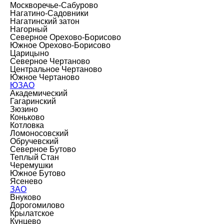
Москворечье-Сабурово
Нагатино-Садовники
Нагатинский затон
Нагорный
Северное Орехово-Борисово
Южное Орехово-Борисово
Царицыно
Северное Чертаново
Центральное Чертаново
Южное Чертаново
ЮЗАО
Академический
Гагаринский
Зюзино
Коньково
Котловка
Ломоносовский
Обручевский
Северное Бутово
Теплый Стан
Черемушки
Южное Бутово
Ясенево
ЗАО
Внуково
Дорогомилово
Крылатское
Кунцево