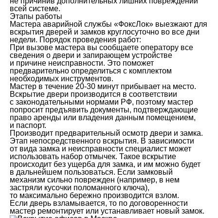
не причинив дополнительных лишних повреждений
всей системе.
Этапы работы
Мастера аварийной службы «ФоксЛок» выезжают для
вскрытия дверей и замков круглосуточно во все дни
недели. Порядок проведения работ:
При вызове мастера вы сообщаете оператору все
сведения о двери и запирающем устройстве
и причине неисправности. Это поможет
предварительно определиться с комплектом
необходимых инструментов.
Мастер в течение 20-30 минут прибывает на место.
Вскрытие двери производится в соответствии
с законодательными нормами РФ, поэтому мастер
попросит предъявить документы, подтверждающие
право аренды или владения данным помещением,
и паспорт.
Производит предварительный осмотр двери и замка.
Этап непосредственного вскрытия. В зависимости
от вида замка и неисправности специалист может
использовать набор отмычек. Такое вскрытие
происходит без ущерба для замка, и им можно будет
в дальнейшем пользоваться. Если замковый
механизм сильно поврежден (например, в нем
застряли кусочки поломанного ключа),
то максимально бережно производится взлом.
Если дверь взламывается, то по договоренности
мастер ремонтирует или устанавливает новый замок.