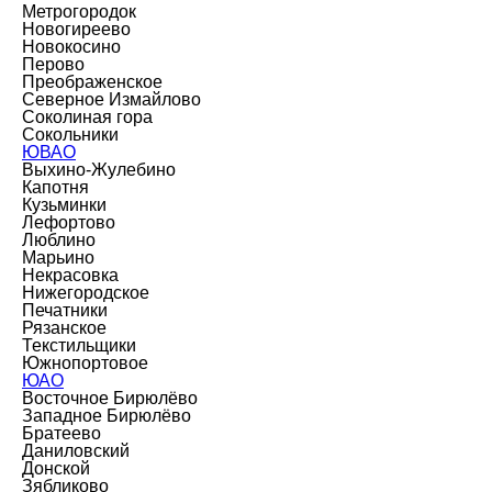
Метрогородок
Новогиреево
Новокосино
Перово
Преображенское
Северное Измайлово
Соколиная гора
Сокольники
ЮВАО
Выхино-Жулебино
Капотня
Кузьминки
Лефортово
Люблино
Марьино
Некрасовка
Нижегородское
Печатники
Рязанское
Текстильщики
Южнопортовое
ЮАО
Восточное Бирюлёво
Западное Бирюлёво
Братеево
Даниловский
Донской
Зябликово