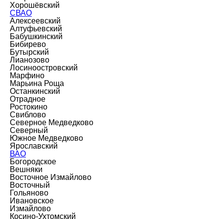
Хорошёвский
СВАО
Алексеевский
Алтуфьевский
Бабушкинский
Бибирево
Бутырский
Лианозово
Лосиноостровский
Марфино
Марьина Роща
Останкинский
Отрадное
Ростокино
Свиблово
Северное Медведково
Северный
Южное Медведково
Ярославский
ВАО
Богородское
Вешняки
Восточное Измайлово
Восточный
Гольяново
Ивановское
Измайлово
Косино-Ухтомский