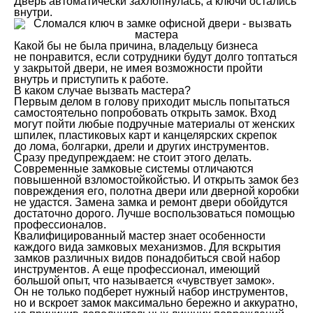
Дверь автоматически захлопнулась, а ключи остались
внутри.
Какой бы не была причина, владельцу бизнеса
не понравится, если сотрудники будут долго топтаться
у закрытой двери, не имея возможности пройти
внутрь и приступить к работе.
В каком случае вызвать мастера?
Первым делом в голову приходит мысль попытаться
самостоятельно попробовать открыть замок. Вход
могут пойти любые подручные материалы от женских
шпилек, пластиковых карт и канцелярских скрепок
до лома, болгарки, дрели и других инструментов.
Сразу предупреждаем: не стоит этого делать.
Современные замковые системы отличаются
повышенной взломостойкойстью. И открыть замок без
повреждения его, полотна двери или дверной коробки
не удастся. Замена замка и ремонт двери обойдутся
достаточно дорого. Лучше воспользоваться помощью
профессионалов.
Квалифицированный мастер знает особенности
каждого вида замковых механизмов. Для вскрытия
замков различных видов понадобиться свой набор
инструментов. А еще профессионал, имеющий
большой опыт, что называется «чувствует замок».
Он не только подберет нужный набор инструментов,
но и вскроет замок максимально бережно и аккуратно,