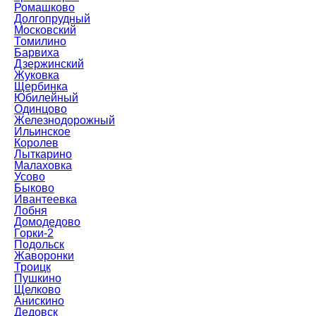
Ромашково
Долгопрудный
Московский
Томилино
Барвиха
Дзержинский
Жуковка
Щербинка
Юбилейный
Одинцово
Железнодорожный
Ильинское
Королев
Лыткарино
Малаховка
Усово
Быково
Ивантеевка
Лобня
Домодедово
Горки-2
Подольск
Жаворонки
Троицк
Пушкино
Щелково
Анискино
Дедовск