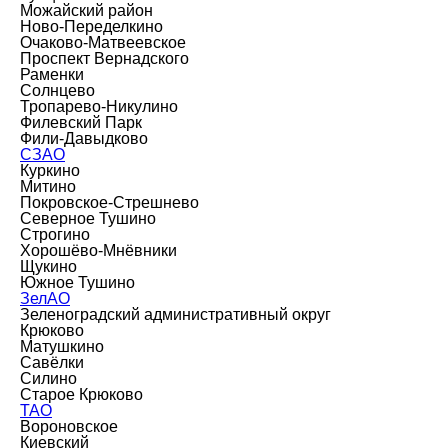
Можайский район
Ново-Переделкино
Очаково-Матвеевское
Проспект Вернадского
Раменки
Солнцево
Тропарево-Никулино
Филевский Парк
Фили-Давыдково
СЗАО
Куркино
Митино
Покровское-Стрешнево
Северное Тушино
Строгино
Хорошёво-Мнёвники
Щукино
Южное Тушино
ЗелАО
Зеленоградский административный округ
Крюково
Матушкино
Савёлки
Силино
Старое Крюково
ТАО
Вороновское
Киевский