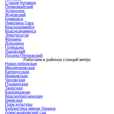
Старая Купавна
Первомайский
Успенское
Жуковский
Климовск
Николина Гора
Красноармейск
Краснознаменск
Электроугли
Фрязино
Дурыкино
Голицыно
Львовский
Лосино-Петровский
Работаем в районах станций метро
Новослободская
Менделеевская
Белорусская
Маяковская
Чеховская
Пушкинская
Тверская
Баррикадная
Краснопресненская
Киевская
Парк культуры
Библиотека имени Ленина
Александровский сад