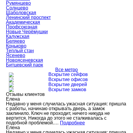
Румянцево
Солнцево
Шаболовская
Ленинский проспект
Академическая
Профсоюзная
Новые Черёмушки
Калужская
Беляево
Коньково
Теплый стан
Ясенево
Новоясеневская
Битцевский парк
Все метро
Вскрытие сейфов
Вскрытие офисов
Вскрытие дверей
Вскрытие замков
Отзывы клиентов
Елена
Недавно у меня случилась ужасная ситуация: пришла
с работы, начинаю открывать дверь, а замок
заклинило. Ключ не проходит, ничего никуда не
вертится. Никогда до этого не сталкивалась с
подобной проблемой.…
Подробнее
Елена
Недавно у меня случилась ужасная ситуация: пришла