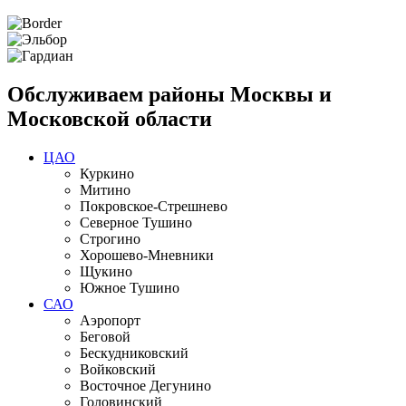
Обслуживаем районы Москвы и
Московской области
ЦАО
Куркино
Митино
Покровское-Стрешнево
Северное Тушино
Строгино
Хорошево-Мневники
Щукино
Южное Тушино
САО
Аэропорт
Беговой
Бескудниковский
Войковский
Восточное Дегунино
Головинский