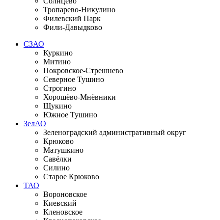
Солнцево
Тропарево-Никулино
Филевский Парк
Фили-Давыдково
СЗАО
Куркино
Митино
Покровское-Стрешнево
Северное Тушино
Строгино
Хорошёво-Мнёвники
Щукино
Южное Тушино
ЗелАО
Зеленоградский административный округ
Крюково
Матушкино
Савёлки
Силино
Старое Крюково
ТАО
Вороновское
Киевский
Кленовское