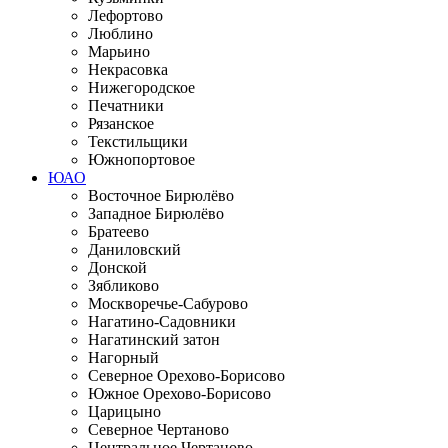
Лефортово
Люблино
Марьино
Некрасовка
Нижегородское
Печатники
Рязанское
Текстильщики
Южнопортовое
ЮАО
Восточное Бирюлёво
Западное Бирюлёво
Братеево
Даниловский
Донской
Зябликово
Москворечье-Сабурово
Нагатино-Садовники
Нагатинский затон
Нагорный
Северное Орехово-Борисово
Южное Орехово-Борисово
Царицыно
Северное Чертаново
Центральное Чертаново