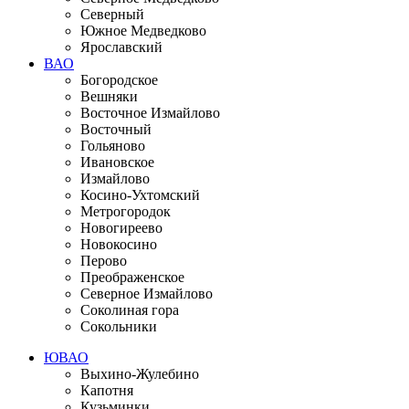
Северный
Южное Медведково
Ярославский
ВАО
Богородское
Вешняки
Восточное Измайлово
Восточный
Гольяново
Ивановское
Измайлово
Косино-Ухтомский
Метрогородок
Новогиреево
Новокосино
Перово
Преображенское
Северное Измайлово
Соколиная гора
Сокольники
ЮВАО
Выхино-Жулебино
Капотня
Кузьминки