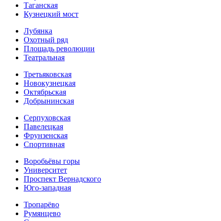
Таганская
Кузнецкий мост
Лубянка
Охотный ряд
Площадь революции
Театральная
Третьяковская
Новокузнецкая
Октябрьская
Добрынинская
Серпуховская
Павелецкая
Фрунзенская
Спортивная
Воробьёвы горы
Университет
Проспект Вернадского
Юго-западная
Тропарёво
Румянцево