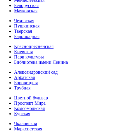
Менделеевская
Белорусская
Маяковская
Чеховская
Пушкинская
Тверская
Баррикадная
Краснопресненская
Киевская
Парк культуры
Библиотека имени Ленина
Александровский сад
Арбатская
Боровицкая
Трубная
Цветной бульвар
Проспект Мира
Комсомольская
Курская
Чкаловская
Марксистская