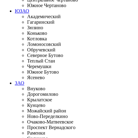
Южное Чертаново
ЮЗАО
Академический
Гагаринский
Зюзино
Коньково
Котловка
Ломоносовский
Обручевский
Северное Бутово
Теплый Стан
Черемушки
Южное Бутово
Ясенево
ЗАО
Внуково
Дорогомилово
Крылатское
Кунцево
Можайский район
Ново-Переделкино
Очаково-Матвеевское
Проспект Вернадского
Раменки