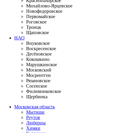
Краснопахорское
Михайлово-Ярцевское
Новофедоровское
Первомайское
Роговское
Троицк
Щаповское
НАО
Внуковское
Воскресенское
Десёновское
Кокошкино
Марушкинское
Московский
Мосрентген
Рязановское
Сосенское
Филимонковское
Щербинка
Московская область
Мытищи
Реутов
Люберцы
Химки