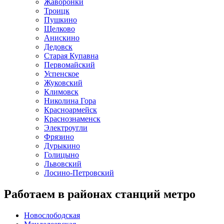
Жаворонки
Троицк
Пушкино
Щелково
Анискино
Дедовск
Старая Купавна
Первомайский
Успенское
Жуковский
Климовск
Николина Гора
Красноармейск
Краснознаменск
Электроугли
Фрязино
Дурыкино
Голицыно
Львовский
Лосино-Петровский
Работаем в районах станций метро
Новослободская