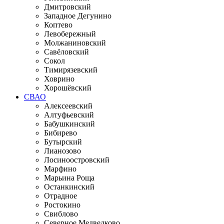
Дмитровский
Западное Дегунино
Коптево
Левобережный
Молжаниновский
Савёловский
Сокол
Тимирязевский
Ховрино
Хорошёвский
СВАО
Алексеевский
Алтуфьевский
Бабушкинский
Бибирево
Бутырский
Лианозово
Лосиноостровский
Марфино
Марьина Роща
Останкинский
Отрадное
Ростокино
Свиблово
Северное Медведково