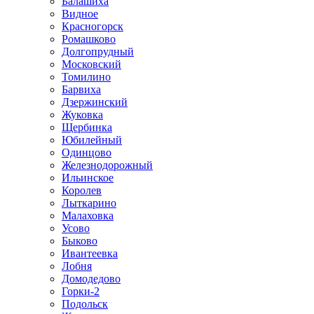
Балашиха
Видное
Красногорск
Ромашково
Долгопрудный
Московский
Томилино
Барвиха
Дзержинский
Жуковка
Щербинка
Юбилейный
Одинцово
Железнодорожный
Ильинское
Королев
Лыткарино
Малаховка
Усово
Быково
Ивантеевка
Лобня
Домодедово
Горки-2
Подольск