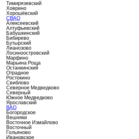
Тимирязевский
Ховрино
Хорошёвский
СВАО
Алексеевский
Алтуфьевский
Бабушкинский
Бибирево
Бутырский
Лианозово
Лосиноостровский
Марфино
Марьина Роща
Останкинский
Отрадное
Ростокино
Свиблово
Северное Медведково
Северный
Южное Медведково
Ярославский
ВАО
Богородское
Вешняки
Восточное Измайлово
Восточный
Гольяново
Ивановское