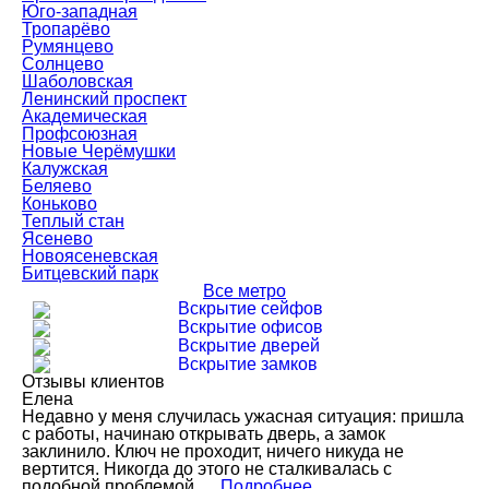
Юго-западная
Тропарёво
Румянцево
Солнцево
Шаболовская
Ленинский проспект
Академическая
Профсоюзная
Новые Черёмушки
Калужская
Беляево
Коньково
Теплый стан
Ясенево
Новоясеневская
Битцевский парк
Все метро
Вскрытие сейфов
Вскрытие офисов
Вскрытие дверей
Вскрытие замков
Отзывы клиентов
Елена
Недавно у меня случилась ужасная ситуация: пришла
с работы, начинаю открывать дверь, а замок
заклинило. Ключ не проходит, ничего никуда не
вертится. Никогда до этого не сталкивалась с
подобной проблемой.…
Подробнее