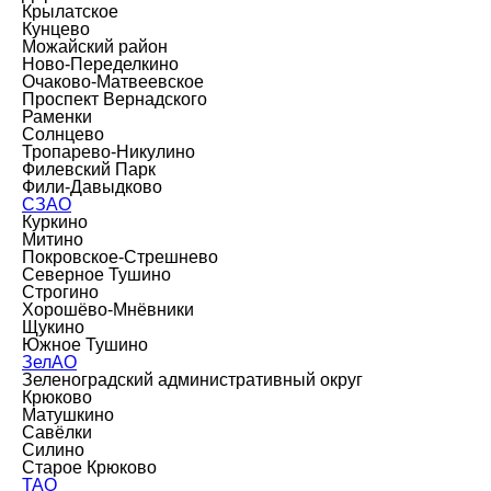
Крылатское
Кунцево
Можайский район
Ново-Переделкино
Очаково-Матвеевское
Проспект Вернадского
Раменки
Солнцево
Тропарево-Никулино
Филевский Парк
Фили-Давыдково
СЗАО
Куркино
Митино
Покровское-Стрешнево
Северное Тушино
Строгино
Хорошёво-Мнёвники
Щукино
Южное Тушино
ЗелАО
Зеленоградский административный округ
Крюково
Матушкино
Савёлки
Силино
Старое Крюково
ТАО