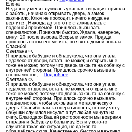
Елена
Недавно у меня случилась ужасная ситуация: пришла
с работы, начинаю открывать дверь, а замок
заклинило. Ключ не проходит, ничего никуда не
вертится. Никогда до этого не сталкивалась с
подобной проблемой. Пришлось вызывать
специалистов. Приехали быстро. Ждала, наверное,
минут 20 после вызова. Вскрыли замок. Правда
пришлось потом его менять, но я хоть домой попала.
Спасибо!
Светлана Ф.
Я пришла к бабушке и обнаружила, что она упала
недалеко от двери, встать не может, и открыть мне
тоже не может, потому что дверь закрыта на собачку с
внутренней стороны. Пришлось срочно вызывать
специалистов,…
Подробнее
Светлана Ф.
Я пришла к бабушке и обнаружила, что она упала
недалеко от двери, встать не может, и открыть мне
тоже не может, потому что дверь закрыта на собачку с
внутренней стороны. Пришлось срочно вызывать
специалистов, чтобы вскрывали металлическую
дверь. Спасибо вам за оперативность, потому что у
бабушки случился инсульт, а тут любая минута на
счету. Благодаря Вашей расторопности мы вовремя
отправили бабушку в больницу. Если у кого-то
случится такая же ситуация, не да Бог, то
обращайтесь сюда. Качественно, быстро и вежливо.