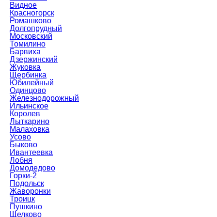
Видное
Красногорск
Ромашково
Долгопрудный
Московский
Томилино
Барвиха
Дзержинский
Жуковка
Щербинка
Юбилейный
Одинцово
Железнодорожный
Ильинское
Королев
Лыткарино
Малаховка
Усово
Быково
Ивантеевка
Лобня
Домодедово
Горки-2
Подольск
Жаворонки
Троицк
Пушкино
Щелково