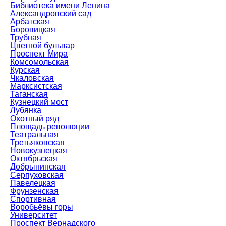
Библиотека имени Ленина
Александровский сад
Арбатская
Боровицкая
Трубная
Цветной бульвар
Проспект Мира
Комсомольская
Курская
Чкаловская
Марксистская
Таганская
Кузнецкий мост
Лубянка
Охотный ряд
Площадь революции
Театральная
Третьяковская
Новокузнецкая
Октябрьская
Добрынинская
Серпуховская
Павелецкая
Фрунзенская
Спортивная
Воробьёвы горы
Университет
Проспект Вернадского