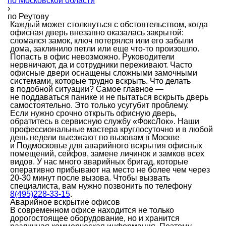
по Московской области
›
по Реутову
Каждый может столкнуться с обстоятельством, когда
офисная дверь внезапно оказалась закрытой:
сломался замок, ключ потерялся или его забыли
дома, заклинило петли или еще что-то произошло.
Попасть в офис невозможно. Руководители
нервничают, да и сотрудники переживают. Часто
офисные двери оснащены сложными замочными
системами, которые трудно вскрыть. Что делать
в подобной ситуации? Самое главное —
не поддаваться панике и не пытаться вскрыть дверь
самостоятельно. Это только усугубит проблему.
Если нужно срочно открыть офисную дверь,
обратитесь в сервисную службу «ФоксЛок». Наши
профессиональные мастера круглосуточно и в любой
день недели выезжают по вызовам в Москве
и Подмосковье для аварийного вскрытия офисных
помещений, сейфов, замене личинок и замков всех
видов. У нас много аварийных бригад, которые
оперативно прибывают на место не более чем через
20-30 минут после вызова. Чтобы вызвать
специалиста, вам нужно позвонить по телефону
8(495)228-33-15
.
Аварийное вскрытие офисов
В современном офисе находится не только
дорогостоящее оборудование, но и хранится