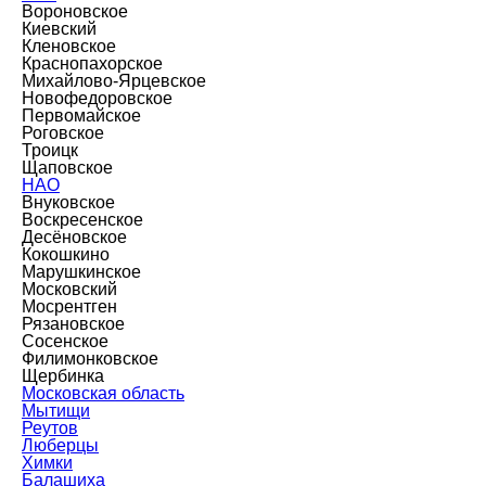
Вороновское
Киевский
Кленовское
Краснопахорское
Михайлово-Ярцевское
Новофедоровское
Первомайское
Роговское
Троицк
Щаповское
НАО
Внуковское
Воскресенское
Десёновское
Кокошкино
Марушкинское
Московский
Мосрентген
Рязановское
Сосенское
Филимонковское
Щербинка
Московская область
Мытищи
Реутов
Люберцы
Химки
Балашиха