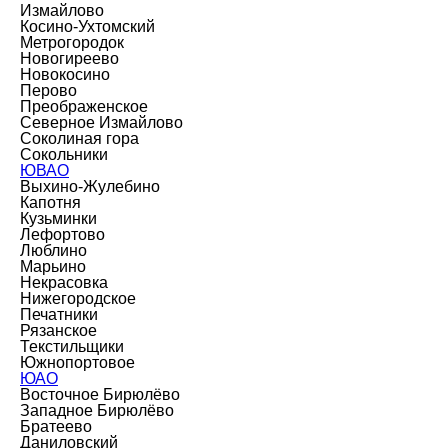
Измайлово
Косино-Ухтомский
Метрогородок
Новогиреево
Новокосино
Перово
Преображенское
Северное Измайлово
Соколиная гора
Сокольники
ЮВАО
Выхино-Жулебино
Капотня
Кузьминки
Лефортово
Люблино
Марьино
Некрасовка
Нижегородское
Печатники
Рязанское
Текстильщики
Южнопортовое
ЮАО
Восточное Бирюлёво
Западное Бирюлёво
Братеево
Даниловский