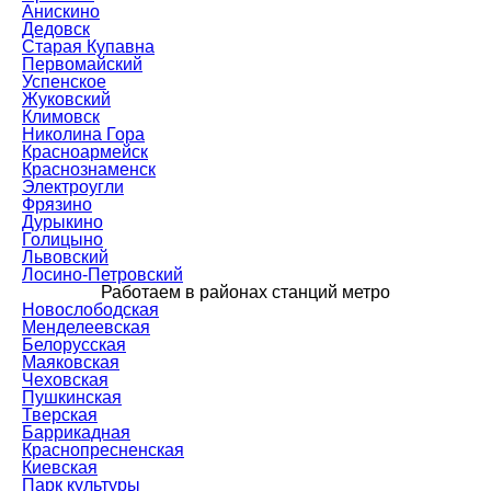
Анискино
Дедовск
Старая Купавна
Первомайский
Успенское
Жуковский
Климовск
Николина Гора
Красноармейск
Краснознаменск
Электроугли
Фрязино
Дурыкино
Голицыно
Львовский
Лосино-Петровский
Работаем в районах станций метро
Новослободская
Менделеевская
Белорусская
Маяковская
Чеховская
Пушкинская
Тверская
Баррикадная
Краснопресненская
Киевская
Парк культуры