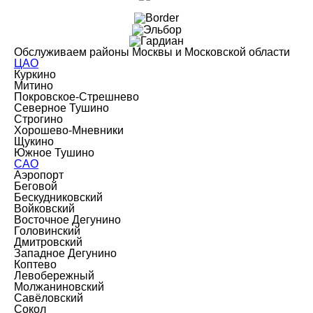
Обслуживаем районы Москвы и Московской области
ЦАО
Куркино
Митино
Покровское-Стрешнево
Северное Тушино
Строгино
Хорошево-Мневники
Щукино
Южное Тушино
САО
Аэропорт
Беговой
Бескудниковский
Войковский
Восточное Дегунино
Головинский
Дмитровский
Западное Дегунино
Коптево
Левобережный
Молжаниновский
Савёловский
Сокол