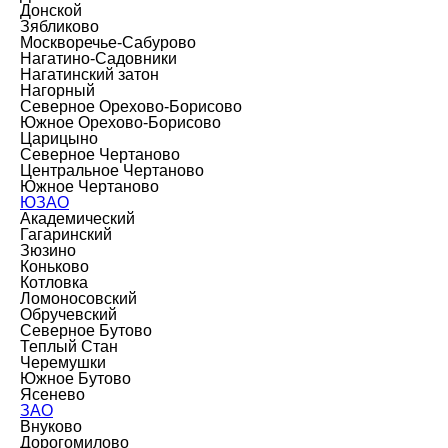
Донской
Зябликово
Москворечье-Сабурово
Нагатино-Садовники
Нагатинский затон
Нагорный
Северное Орехово-Борисово
Южное Орехово-Борисово
Царицыно
Северное Чертаново
Центральное Чертаново
Южное Чертаново
ЮЗАО
Академический
Гагаринский
Зюзино
Коньково
Котловка
Ломоносовский
Обручевский
Северное Бутово
Теплый Стан
Черемушки
Южное Бутово
Ясенево
ЗАО
Внуково
Дорогомилово