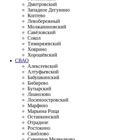
Дмитровский
Западное Дегунино
Коптево
Левобережный
Молжаниновский
Савёловский
Сокол
Тимирязевский
Ховрино
Хорошёвский
СВАО
Алексеевский
Алтуфьевский
Бабушкинский
Бибирево
Бутырский
Лианозово
Лосиноостровский
Марфино
Марьина Роща
Останкинский
Отрадное
Ростокино
Свиблово
Северное Медведково