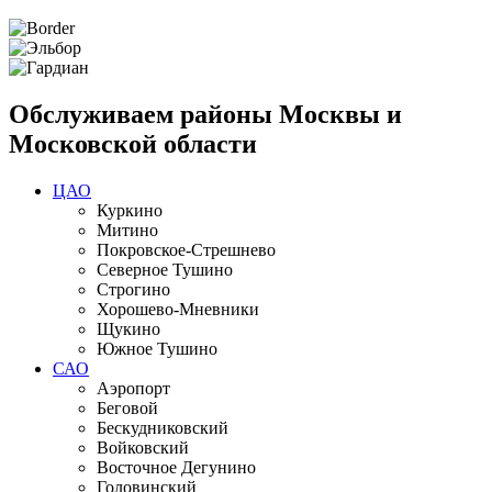
Обслуживаем районы Москвы и
Московской области
ЦАО
Куркино
Митино
Покровское-Стрешнево
Северное Тушино
Строгино
Хорошево-Мневники
Щукино
Южное Тушино
САО
Аэропорт
Беговой
Бескудниковский
Войковский
Восточное Дегунино
Головинский