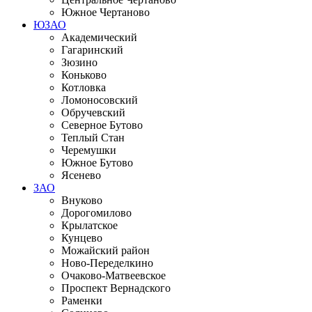
Южное Чертаново
ЮЗАО
Академический
Гагаринский
Зюзино
Коньково
Котловка
Ломоносовский
Обручевский
Северное Бутово
Теплый Стан
Черемушки
Южное Бутово
Ясенево
ЗАО
Внуково
Дорогомилово
Крылатское
Кунцево
Можайский район
Ново-Переделкино
Очаково-Матвеевское
Проспект Вернадского
Раменки