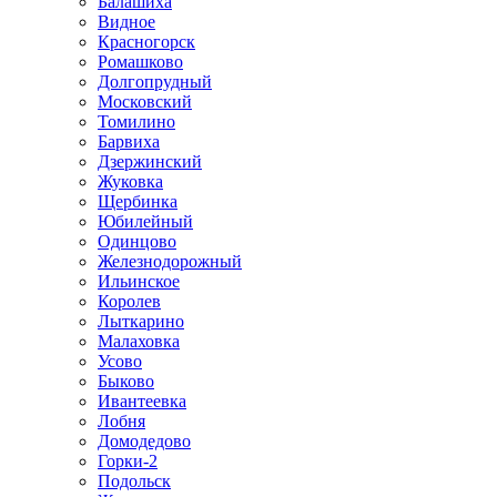
Балашиха
Видное
Красногорск
Ромашково
Долгопрудный
Московский
Томилино
Барвиха
Дзержинский
Жуковка
Щербинка
Юбилейный
Одинцово
Железнодорожный
Ильинское
Королев
Лыткарино
Малаховка
Усово
Быково
Ивантеевка
Лобня
Домодедово
Горки-2
Подольск