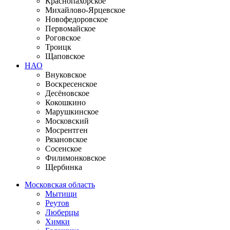
Краснопахорское
Михайлово-Ярцевское
Новофедоровское
Первомайское
Роговское
Троицк
Щаповское
НАО
Внуковское
Воскресенское
Десёновское
Кокошкино
Марушкинское
Московский
Мосрентген
Рязановское
Сосенское
Филимонковское
Щербинка
Московская область
Мытищи
Реутов
Люберцы
Химки