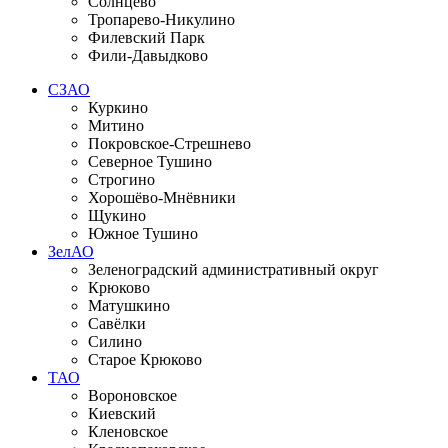
Солнцево
Тропарево-Никулино
Филевский Парк
Фили-Давыдково
СЗАО
Куркино
Митино
Покровское-Стрешнево
Северное Тушино
Строгино
Хорошёво-Мнёвники
Щукино
Южное Тушино
ЗелАО
Зеленоградский административный округ
Крюково
Матушкино
Савёлки
Силино
Старое Крюково
ТАО
Вороновское
Киевский
Кленовское