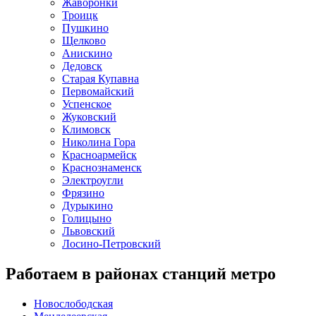
Жаворонки
Троицк
Пушкино
Щелково
Анискино
Дедовск
Старая Купавна
Первомайский
Успенское
Жуковский
Климовск
Николина Гора
Красноармейск
Краснознаменск
Электроугли
Фрязино
Дурыкино
Голицыно
Львовский
Лосино-Петровский
Работаем в районах станций метро
Новослободская