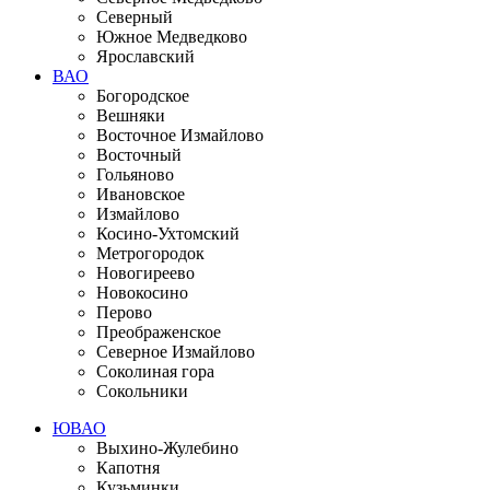
Северный
Южное Медведково
Ярославский
ВАО
Богородское
Вешняки
Восточное Измайлово
Восточный
Гольяново
Ивановское
Измайлово
Косино-Ухтомский
Метрогородок
Новогиреево
Новокосино
Перово
Преображенское
Северное Измайлово
Соколиная гора
Сокольники
ЮВАО
Выхино-Жулебино
Капотня
Кузьминки