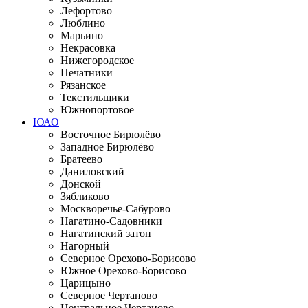
Лефортово
Люблино
Марьино
Некрасовка
Нижегородское
Печатники
Рязанское
Текстильщики
Южнопортовое
ЮАО
Восточное Бирюлёво
Западное Бирюлёво
Братеево
Даниловский
Донской
Зябликово
Москворечье-Сабурово
Нагатино-Садовники
Нагатинский затон
Нагорный
Северное Орехово-Борисово
Южное Орехово-Борисово
Царицыно
Северное Чертаново
Центральное Чертаново