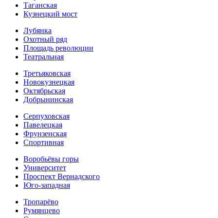
Таганская
Кузнецкий мост
Лубянка
Охотный ряд
Площадь революции
Театральная
Третьяковская
Новокузнецкая
Октябрьская
Добрынинская
Серпуховская
Павелецкая
Фрунзенская
Спортивная
Воробьёвы горы
Университет
Проспект Вернадского
Юго-западная
Тропарёво
Румянцево