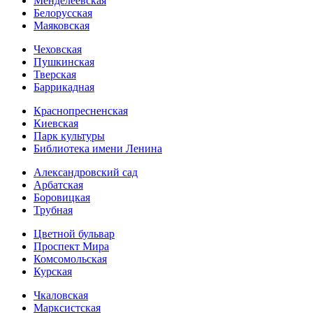
Менделеевская
Белорусская
Маяковская
Чеховская
Пушкинская
Тверская
Баррикадная
Краснопресненская
Киевская
Парк культуры
Библиотека имени Ленина
Александровский сад
Арбатская
Боровицкая
Трубная
Цветной бульвар
Проспект Мира
Комсомольская
Курская
Чкаловская
Марксистская