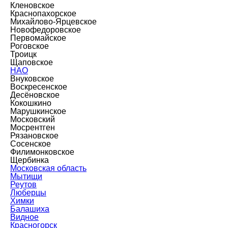
Кленовское
Краснопахорское
Михайлово-Ярцевское
Новофедоровское
Первомайское
Роговское
Троицк
Щаповское
НАО
Внуковское
Воскресенское
Десёновское
Кокошкино
Марушкинское
Московский
Мосрентген
Рязановское
Сосенское
Филимонковское
Щербинка
Московская область
Мытищи
Реутов
Люберцы
Химки
Балашиха
Видное
Красногорск