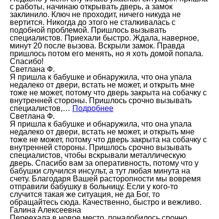
с работы, начинаю открывать дверь, а замок
заклинило. Ключ не проходит, ничего никуда не
вертится. Никогда до этого не сталкивалась с
подобной проблемой. Пришлось вызывать
специалистов. Приехали быстро. Ждала, наверное,
минут 20 после вызова. Вскрыли замок. Правда
пришлось потом его менять, но я хоть домой попала.
Спасибо!
Светлана Ф.
Я пришла к бабушке и обнаружила, что она упала
недалеко от двери, встать не может, и открыть мне
тоже не может, потому что дверь закрыта на собачку с
внутренней стороны. Пришлось срочно вызывать
специалистов,…
Подробнее
Светлана Ф.
Я пришла к бабушке и обнаружила, что она упала
недалеко от двери, встать не может, и открыть мне
тоже не может, потому что дверь закрыта на собачку с
внутренней стороны. Пришлось срочно вызывать
специалистов, чтобы вскрывали металлическую
дверь. Спасибо вам за оперативность, потому что у
бабушки случился инсульт, а тут любая минута на
счету. Благодаря Вашей расторопности мы вовремя
отправили бабушку в больницу. Если у кого-то
случится такая же ситуация, не да Бог, то
обращайтесь сюда. Качественно, быстро и вежливо.
Галина Алексеевна
Переехала в новое место, понадобилось срочно