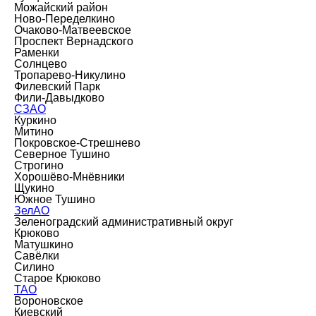
Можайский район
Ново-Переделкино
Очаково-Матвеевское
Проспект Вернадского
Раменки
Солнцево
Тропарево-Никулино
Филевский Парк
Фили-Давыдково
СЗАО
Куркино
Митино
Покровское-Стрешнево
Северное Тушино
Строгино
Хорошёво-Мнёвники
Щукино
Южное Тушино
ЗелАО
Зеленоградский административный округ
Крюково
Матушкино
Савёлки
Силино
Старое Крюково
ТАО
Вороновское
Киевский