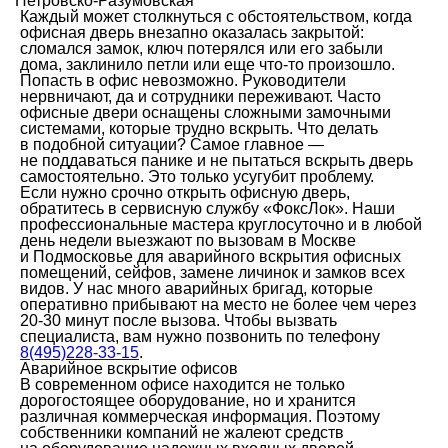
Петровско-Разумовская
Каждый может столкнуться с обстоятельством, когда
офисная дверь внезапно оказалась закрытой:
сломался замок, ключ потерялся или его забыли
дома, заклинило петли или еще что-то произошло.
Попасть в офис невозможно. Руководители
нервничают, да и сотрудники переживают. Часто
офисные двери оснащены сложными замочными
системами, которые трудно вскрыть. Что делать
в подобной ситуации? Самое главное —
не поддаваться панике и не пытаться вскрыть дверь
самостоятельно. Это только усугубит проблему.
Если нужно срочно открыть офисную дверь,
обратитесь в сервисную службу «ФоксЛок». Наши
профессиональные мастера круглосуточно и в любой
день недели выезжают по вызовам в Москве
и Подмосковье для аварийного вскрытия офисных
помещений, сейфов, замене личинок и замков всех
видов. У нас много аварийных бригад, которые
оперативно прибывают на место не более чем через
20-30 минут после вызова. Чтобы вызвать
специалиста, вам нужно позвонить по телефону
8(495)228-33-15
.
Аварийное вскрытие офисов
В современном офисе находится не только
дорогостоящее оборудование, но и хранится
различная коммерческая информация. Поэтому
собственники компаний не жалеют средств