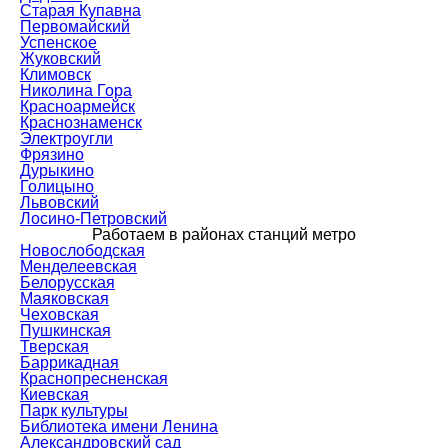
Старая Купавна
Первомайский
Успенское
Жуковский
Климовск
Николина Гора
Красноармейск
Краснознаменск
Электроугли
Фрязино
Дурыкино
Голицыно
Львовский
Лосино-Петровский
Работаем в районах станций метро
Новослободская
Менделеевская
Белорусская
Маяковская
Чеховская
Пушкинская
Тверская
Баррикадная
Краснопресненская
Киевская
Парк культуры
Библиотека имени Ленина
Александровский сад