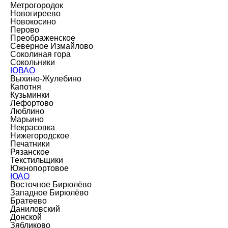
Метрогородок
Новогиреево
Новокосино
Перово
Преображенское
Северное Измайлово
Соколиная гора
Сокольники
ЮВАО
Выхино-Жулебино
Капотня
Кузьминки
Лефортово
Люблино
Марьино
Некрасовка
Нижегородское
Печатники
Рязанское
Текстильщики
Южнопортовое
ЮАО
Восточное Бирюлёво
Западное Бирюлёво
Братеево
Даниловский
Донской
Зябликово