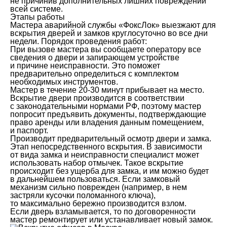
не причинив дополнительных лишних повреждений
всей системе.
Этапы работы
Мастера аварийной службы «ФоксЛок» выезжают для
вскрытия дверей и замков круглосуточно во все дни
недели. Порядок проведения работ:
При вызове мастера вы сообщаете оператору все
сведения о двери и запирающем устройстве
и причине неисправности. Это поможет
предварительно определиться с комплектом
необходимых инструментов.
Мастер в течение 20-30 минут прибывает на место.
Вскрытие двери производится в соответствии
с законодательными нормами РФ, поэтому мастер
попросит предъявить документы, подтверждающие
право аренды или владения данным помещением,
и паспорт.
Производит предварительный осмотр двери и замка.
Этап непосредственного вскрытия. В зависимости
от вида замка и неисправности специалист может
использовать набор отмычек. Такое вскрытие
происходит без ущерба для замка, и им можно будет
в дальнейшем пользоваться. Если замковый
механизм сильно поврежден (например, в нем
застряли кусочки поломанного ключа),
то максимально бережно производится взлом.
Если дверь взламывается, то по договоренности
мастер ремонтирует или устанавливает новый замок.