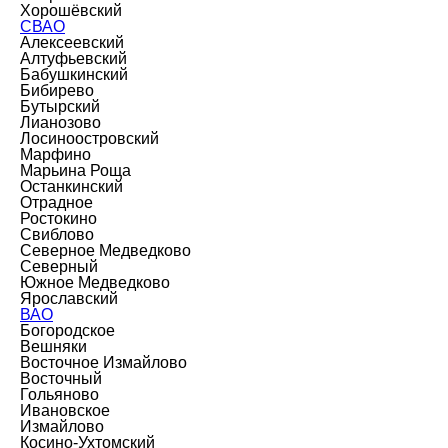
Хорошёвский
СВАО
Алексеевский
Алтуфьевский
Бабушкинский
Бибирево
Бутырский
Лианозово
Лосиноостровский
Марфино
Марьина Роща
Останкинский
Отрадное
Ростокино
Свиблово
Северное Медведково
Северный
Южное Медведково
Ярославский
ВАО
Богородское
Вешняки
Восточное Измайлово
Восточный
Гольяново
Ивановское
Измайлово
Косино-Ухтомский