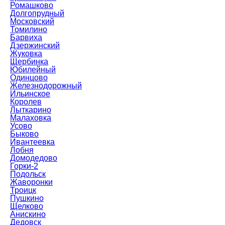
Ромашково
Долгопрудный
Московский
Томилино
Барвиха
Дзержинский
Жуковка
Щербинка
Юбилейный
Одинцово
Железнодорожный
Ильинское
Королев
Лыткарино
Малаховка
Усово
Быково
Ивантеевка
Лобня
Домодедово
Горки-2
Подольск
Жаворонки
Троицк
Пушкино
Щелково
Анискино
Дедовск