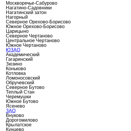
Москворечье-Сабурово
Нагатино-Садовники
Нагатинский затон
Нагорный
Северное Орехово-Борисово
Южное Орехово-Борисово
Царицыно
Северное Чертаново
Центральное Чертаново
Южное Чертаново
ЮЗАО
Академический
Гагаринский
Зюзино
Коньково
Котловка
Ломоносовский
Обручевский
Северное Бутово
Теплый Стан
Черемушки
Южное Бутово
Ясенево
ЗАО
Внуково
Дорогомилово
Крылатское
Кунцево