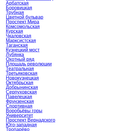
Арбатская
Боровицкая
Трубная
Цветной бульвар
Проспект Мира
Комсомольская
Курская
Чкаловская
Марксистская
Таганская
Кузнецкий мост
Лубянка
Охотный ряд
Площадь революции
Театральная
Третьяковская
Новокузнецкая
Октябрьская
Добрынинская
Серпуховская
Павелецкая
Фрунзенская
Спортивная
Воробьёвы горы
Университет
Проспект Вернадского
Юго-западная
Тропарёво