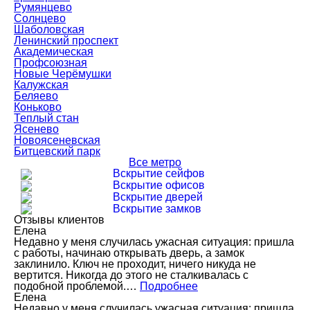
Румянцево
Солнцево
Шаболовская
Ленинский проспект
Академическая
Профсоюзная
Новые Черёмушки
Калужская
Беляево
Коньково
Теплый стан
Ясенево
Новоясеневская
Битцевский парк
Все метро
Вскрытие сейфов
Вскрытие офисов
Вскрытие дверей
Вскрытие замков
Отзывы клиентов
Елена
Недавно у меня случилась ужасная ситуация: пришла
с работы, начинаю открывать дверь, а замок
заклинило. Ключ не проходит, ничего никуда не
вертится. Никогда до этого не сталкивалась с
подобной проблемой.…
Подробнее
Елена
Недавно у меня случилась ужасная ситуация: пришла