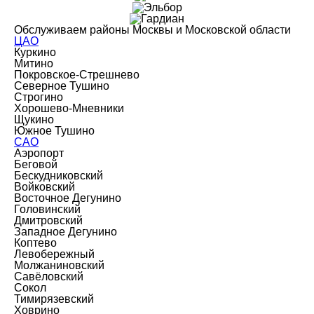
Обслуживаем районы Москвы и Московской области
ЦАО
Куркино
Митино
Покровское-Стрешнево
Северное Тушино
Строгино
Хорошево-Мневники
Щукино
Южное Тушино
САО
Аэропорт
Беговой
Бескудниковский
Войковский
Восточное Дегунино
Головинский
Дмитровский
Западное Дегунино
Коптево
Левобережный
Молжаниновский
Савёловский
Сокол
Тимирязевский
Ховрино