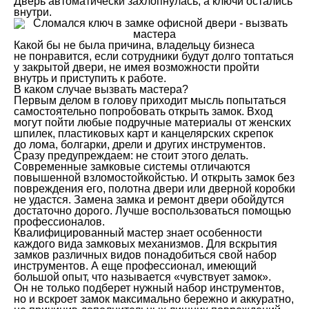
Дверь автоматически захлопнулась, а ключи остались
внутри.
Какой бы не была причина, владельцу бизнеса
не понравится, если сотрудники будут долго топтаться
у закрытой двери, не имея возможности пройти
внутрь и приступить к работе.
В каком случае вызвать мастера?
Первым делом в голову приходит мысль попытаться
самостоятельно попробовать открыть замок. Вход
могут пойти любые подручные материалы от женских
шпилек, пластиковых карт и канцелярских скрепок
до лома, болгарки, дрели и других инструментов.
Сразу предупреждаем: не стоит этого делать.
Современные замковые системы отличаются
повышенной взломостойкойстью. И открыть замок без
повреждения его, полотна двери или дверной коробки
не удастся. Замена замка и ремонт двери обойдутся
достаточно дорого. Лучше воспользоваться помощью
профессионалов.
Квалифицированный мастер знает особенности
каждого вида замковых механизмов. Для вскрытия
замков различных видов понадобиться свой набор
инструментов. А еще профессионал, имеющий
большой опыт, что называется «чувствует замок».
Он не только подберет нужный набор инструментов,
но и вскроет замок максимально бережно и аккуратно,