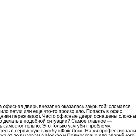
да офисная дверь внезапно оказалась закрытой: сломался
нило петли или еще что-то произошло. Попасть в офис
удники переживают. Часто офисные двери оснащены сложн
о делать в подобной ситуации? Самое главное —
ь самостоятельно. Это только усугубит проблему.
итесь в сервисную службу «ФоксЛок». Наши профессионал
зжают по вызовам в Москве и Подмосковье для аварийного