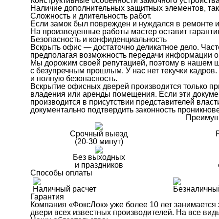
Конструктивные особенности замочного устройства,
Наличие дополнительных защитных элементов, таких
Сложность и длительность работ.
Если замок был поврежден и нуждался в ремонте и
На произведенные работы мастер оставит гаранти
Безопасность и конфиденциальность
Вскрыть офис — достаточно деликатное дело. Част
предполагая возможность передачи информации о
Мы дорожим своей репутацией, поэтому в нашем ш
с безупречным прошлым. У нас нет текучки кадро
и полную безопасность.
Вскрытие офисных дверей производится только при
владения или аренды помещения. Если эти докуме
производится в присутствии представителей власти
документально подтвердить законность проникнов
Преимущ
Срочный выезд
(20-30 минут)
Без выходных
и праздников
Способы оплаты
Наличный расчет
Безналичны
Гарантия
Компания «ФоксЛок» уже более 10 лет занимается
двери всех известных производителей. На все ви