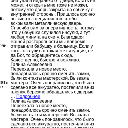
она упала недалеко от двери, встать не
может, и открыть мне тоже не может,
потому что дверь закрыта на собачку с
внутренней стороны. Пришлось срочно
в.
вызывать специалистов, чтобы
вскрывали металлическую дверь.
Спасибо вам за оперативность, потому
что у бабушки случился инсульт, а тут
любая минута на счету. Благодаря
Вашей расторопности мы вовремя
ели.
отправили бабушку в больницу. Если у
кого-то случится такая же ситуация, не
да Бог, то обращайтесь сюда.
Качественно, быстро и вежливо.
Галина Алексеевна
Переехала в новое место,
понадобилось срочно сменить замки,
были контакты мастерской. Вызвала
вать
мастера. Очень понравилось, что было
ся.
сделано все аккуратно, постелили вниз
пленку, бережно обращались с дверью.
…
Подробнее
Галина Алексеевна
Переехала в новое место,
понадобилось срочно сменить замки,
были контакты мастерской. Вызвала
мастера. Очень понравилось, что было
сделано все аккуратно, постелили вниз