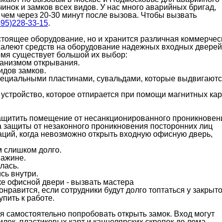
нок и замков всех видов. У нас много аварийных бригад,
чем через 20-30 минут после вызова. Чтобы вызвать
495)228-33-15
.
стоящее оборудование, но и хранится различная коммерчес
жалеют средств на оборудование надежных входных дверей
емя существует большой их выбор:
ханизмом открывания.
идов замков.
пециальными пластинами, сувальдами, которые выдвигают
стройство, которое отпирается при помощи магнитных кар
защитить помещение от несанкционированного проникновен
а защиты от незаконного проникновения посторонних лиц
аций, когда невозможно открыть входную офисную дверь,
м слишком долго.
важине.
лась.
сь внутри.
онравится, если сотрудники будут долго топтаться у закрыт
пить к работе.
 самостоятельно попробовать открыть замок. Вход могут
ек, пластиковых карт и канцелярских скрепок до лома,