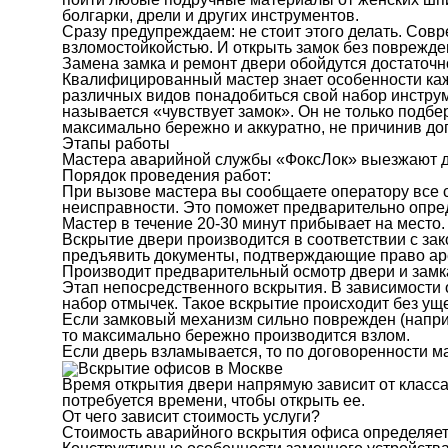
болгарки, дрели и других инструментов.
Сразу предупреждаем: не стоит этого делать. Со
взломостойкойстью. И открыть замок без поврежден
Замена замка и ремонт двери обойдутся достаточ
Квалифицированный мастер знает особенности каж
различных видов понадобиться свой набор инстру
называется «чувствует замок». Он не только подбе
максимально бережно и аккуратно, не причинив д
Этапы работы
Мастера аварийной службы «ФоксЛок» выезжают для
Порядок проведения работ:
При вызове мастера вы сообщаете оператору все 
неисправности. Это поможет предварительно опре
Мастер в течение 20-30 минут прибывает на место.
Вскрытие двери производится в соответствии с з
предъявить документы, подтверждающие право ар
Производит предварительный осмотр двери и замк
Этап непосредственного вскрытия. В зависимости 
набор отмычек. Такое вскрытие происходит без ущ
Если замковый механизм сильно поврежден (наприм
то максимально бережно производится взлом.
Если дверь взламывается, то по договоренности м
Время открытия двери напрямую зависит от класса
потребуется времени, чтобы открыть ее.
От чего зависит стоимость услуги?
Стоимость аварийного вскрытия офиса определяет