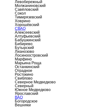
Левобережный
Молжаниновский
Савёловский
Сокол
Тимирязевский
Ховрино
Хорошёвский
СВАО
Алексеевский
Алтуфьевский
Бабушкинский
Бибирево
Бутырский
Лианозово
Лосиноостровский
Марфино
Марьина Роща
Останкинский
Отрадное
Ростокино
Свиблово
Северное Медведково
Северный
Южное Медведково
Ярославский
ВАО
Богородское
Вешняки