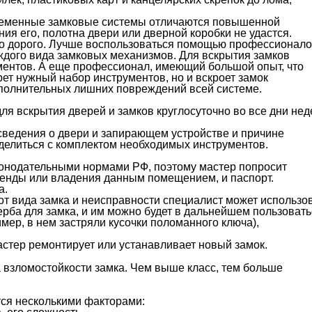
временные замковые системы отличаются повышенной
ия его, полотна двери или дверной коробки не удастся.
но дорого. Лучше воспользоваться помощью профессионало
дого вида замковых механизмов. Для вскрытия замков
ментов. А еще профессионал, имеющий большой опыт, что
рет нужный набор инструментов, но и вскроет замок
ополнительных лишних повреждений всей системе.
 вскрытия дверей и замков круглосуточно во все дни нед
сведения о двери и запирающем устройстве и причине
делиться с комплектом необходимых инструментов.
аконодательными нормами РФ, поэтому мастер попросит
енды или владения данным помещением, и паспорт.
а.
от вида замка и неисправности специалист может использо
ерба для замка, и им можно будет в дальнейшем пользовать
ер, в нем застряли кусочки поломанного ключа),
астер ремонтирует или устанавливает новый замок.
 взломостойкости замка. Чем выше класс, тем больше
ся несколькими факторами: