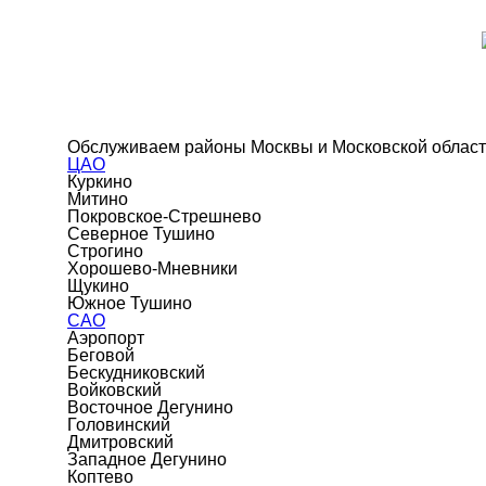
Обслуживаем районы Москвы и Московской облас
ЦАО
Куркино
Митино
Покровское-Стрешнево
Северное Тушино
Строгино
Хорошево-Мневники
Щукино
Южное Тушино
САО
Аэропорт
Беговой
Бескудниковский
Войковский
Восточное Дегунино
Головинский
Дмитровский
Западное Дегунино
Коптево