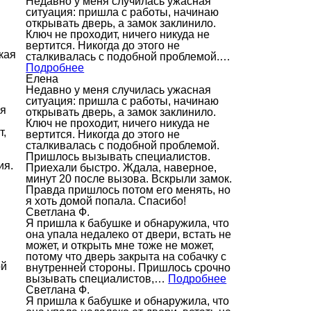
Недавно у меня случилась ужасная
ситуация: пришла с работы, начинаю
открывать дверь, а замок заклинило.
Ключ не проходит, ничего никуда не
вертится. Никогда до этого не
кая
сталкивалась с подобной проблемой.…
Подробнее
Елена
Недавно у меня случилась ужасная
ситуация: пришла с работы, начинаю
ся
открывать дверь, а замок заклинило.
Ключ не проходит, ничего никуда не
т,
вертится. Никогда до этого не
сталкивалась с подобной проблемой.
Пришлось вызывать специалистов.
ия.
Приехали быстро. Ждала, наверное,
минут 20 после вызова. Вскрыли замок.
Правда пришлось потом его менять, но
я хоть домой попала. Спасибо!
Светлана Ф.
Я пришла к бабушке и обнаружила, что
она упала недалеко от двери, встать не
может, и открыть мне тоже не может,
потому что дверь закрыта на собачку с
ой
внутренней стороны. Пришлось срочно
вызывать специалистов,…
Подробнее
Светлана Ф.
Я пришла к бабушке и обнаружила, что