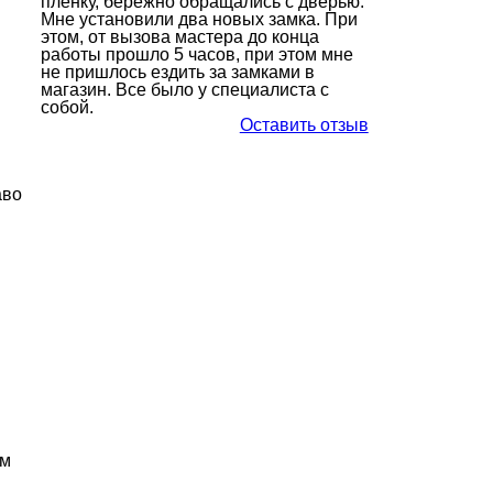
пленку, бережно обращались с дверью.
Мне установили два новых замка. При
этом, от вызова мастера до конца
работы прошло 5 часов, при этом мне
не пришлось ездить за замками в
магазин. Все было у специалиста с
собой.
Оставить отзыв
аво
ем