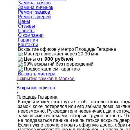
Замена замков
Замена личинок
Ремонт замков
Ремонт дверей
Цены
Отзывы
Советы
О компании
Гарантии
Контакты
Вскрытие офисов у метро Площадь Гагарина
Мастер приезжает через 20-30 мин
от 900 рублей
Цены
99% вскрытий без повреждений
Предоставляем гарантию
Вызвать мастера
Вскрытие замков в Москве
›
Вскрытие офисов
›
Площадь Гагарина
Каждый может столкнуться с обстоятельством, ког
замок, ключ потерялся или его забыли дома, закли
невозможно. Руководители нервничают, да и сотр
замочными системами, которые трудно вскрыть. Чт
не поддаваться панике и не пытаться вскрыть двер
Если нужно срочно открыть офисную дверь, обрат
мастера круглосуточно и в любой день недели вые