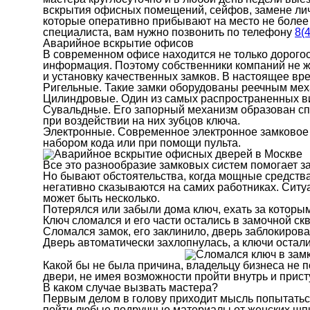
вскрытия офисных помещений, сейфов, замене личи
которые оперативно прибывают на место не более 
специалиста, вам нужно позвонить по телефону
8(
Аварийное вскрытие офисов
В современном офисе находится не только дорого
информация. Поэтому собственники компаний не 
и установку качественных замков. В настоящее вр
Ригельные. Такие замки оборудованы реечным ме
Цилиндровые. Один из самых распространенных в
Сувальдные. Его запорный механизм образован с
при воздействии на них зубцов ключа.
Электронные. Современное электронное замковое у
набором кода или при помощи пульта.
Все это разнообразие замковых систем помогает 
Но бывают обстоятельства, когда мощные средств
негативно сказываются на самих работниках. Ситу
может быть несколько.
Потерялся или забыли дома ключ, ехать за которы
Ключ сломался и его части остались в замочной ск
Сломался замок, его заклинило, дверь заблокирова
Дверь автоматически захлопнулась, а ключи остали
Какой бы не была причина, владельцу бизнеса не п
двери, не имея возможности пройти внутрь и присту
В каком случае вызвать мастера?
Первым делом в голову приходит мысль попытаться
пойти любые подручные материалы от женских шпил