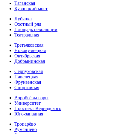
Таганская
Кузнецкий мост
Лубянка
Охотный ряд
Площадь революции
Театральная
Третьяковская
Новокузнецкая
Октябрьская
Добрынинская
Серпуховская
Павелецкая
Фрунзенская
Спортивная
Воробьёвы горы
Университет
Проспект Вернадского
Юго-западная
Тропарёво
Румянцево