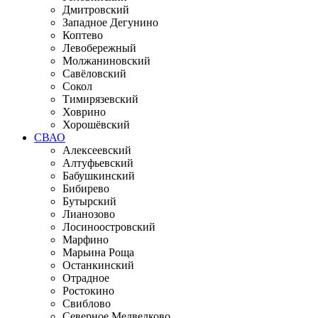
Дмитровский
Западное Дегунино
Коптево
Левобережный
Молжаниновский
Савёловский
Сокол
Тимирязевский
Ховрино
Хорошёвский
СВАО
Алексеевский
Алтуфьевский
Бабушкинский
Бибирево
Бутырский
Лианозово
Лосиноостровский
Марфино
Марьина Роща
Останкинский
Отрадное
Ростокино
Свиблово
Северное Медведково