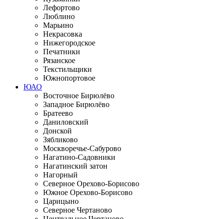
Лефортово
Люблино
Марьино
Некрасовка
Нижегородское
Печатники
Рязанское
Текстильщики
Южнопортовое
ЮАО
Восточное Бирюлёво
Западное Бирюлёво
Братеево
Даниловский
Донской
Зябликово
Москворечье-Сабурово
Нагатино-Садовники
Нагатинский затон
Нагорный
Северное Орехово-Борисово
Южное Орехово-Борисово
Царицыно
Северное Чертаново
Центральное Чертаново