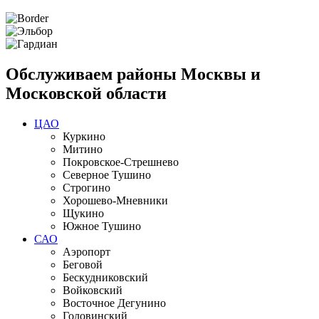
Обслуживаем районы Москвы и
Московской области
ЦАО
Куркино
Митино
Покровское-Стрешнево
Северное Тушино
Строгино
Хорошево-Мневники
Щукино
Южное Тушино
САО
Аэропорт
Беговой
Бескудниковский
Войковский
Восточное Дегунино
Головинский