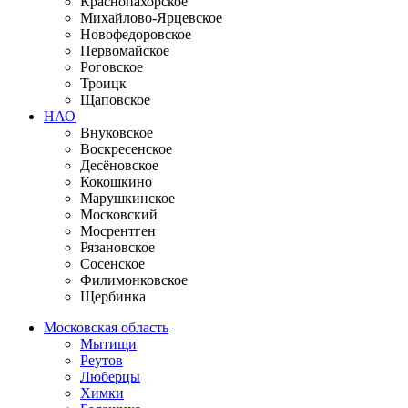
Краснопахорское
Михайлово-Ярцевское
Новофедоровское
Первомайское
Роговское
Троицк
Щаповское
НАО
Внуковское
Воскресенское
Десёновское
Кокошкино
Марушкинское
Московский
Мосрентген
Рязановское
Сосенское
Филимонковское
Щербинка
Московская область
Мытищи
Реутов
Люберцы
Химки