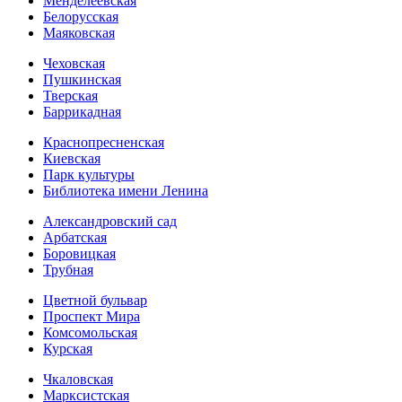
Менделеевская
Белорусская
Маяковская
Чеховская
Пушкинская
Тверская
Баррикадная
Краснопресненская
Киевская
Парк культуры
Библиотека имени Ленина
Александровский сад
Арбатская
Боровицкая
Трубная
Цветной бульвар
Проспект Мира
Комсомольская
Курская
Чкаловская
Марксистская