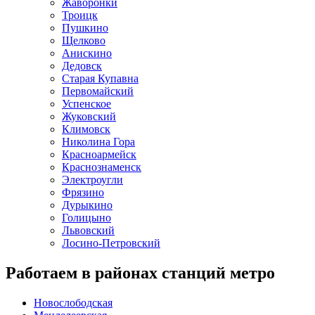
Жаворонки
Троицк
Пушкино
Щелково
Анискино
Дедовск
Старая Купавна
Первомайский
Успенское
Жуковский
Климовск
Николина Гора
Красноармейск
Краснознаменск
Электроугли
Фрязино
Дурыкино
Голицыно
Львовский
Лосино-Петровский
Работаем в районах станций метро
Новослободская