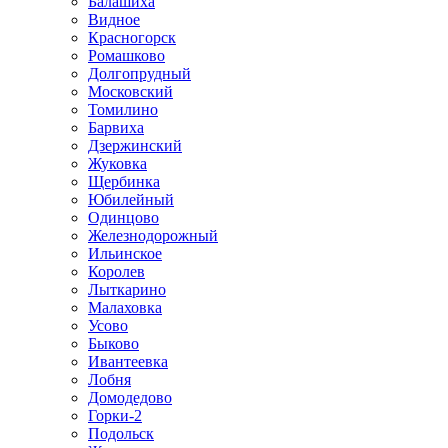
Балашиха
Видное
Красногорск
Ромашково
Долгопрудный
Московский
Томилино
Барвиха
Дзержинский
Жуковка
Щербинка
Юбилейный
Одинцово
Железнодорожный
Ильинское
Королев
Лыткарино
Малаховка
Усово
Быково
Ивантеевка
Лобня
Домодедово
Горки-2
Подольск