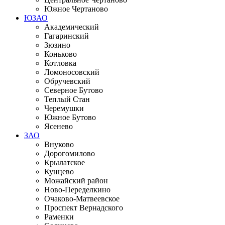
Южное Чертаново
ЮЗАО
Академический
Гагаринский
Зюзино
Коньково
Котловка
Ломоносовский
Обручевский
Северное Бутово
Теплый Стан
Черемушки
Южное Бутово
Ясенево
ЗАО
Внуково
Дорогомилово
Крылатское
Кунцево
Можайский район
Ново-Переделкино
Очаково-Матвеевское
Проспект Вернадского
Раменки