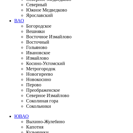
Северный
Южное Медведково
Ярославский
ВАО
Богородское
Вешняки
Восточное Измайлово
Восточный
Гольяново
Ивановское
Измайлово
Косино-Ухтомский
Метрогородок
Новогиреево
Новокосино
Перово
Преображенское
Северное Измайлово
Соколиная гора
Сокольники
ЮВАО
Выхино-Жулебино
Капотня
Кузьминки