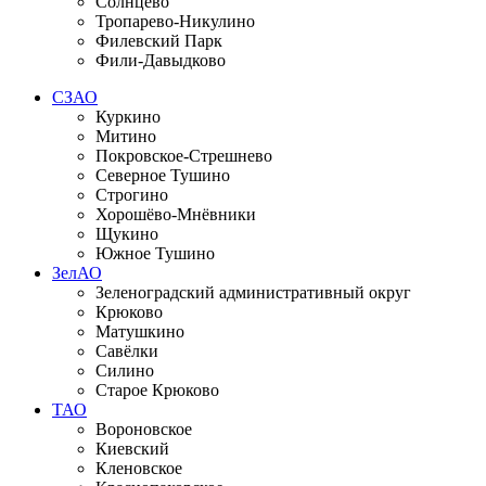
Солнцево
Тропарево-Никулино
Филевский Парк
Фили-Давыдково
СЗАО
Куркино
Митино
Покровское-Стрешнево
Северное Тушино
Строгино
Хорошёво-Мнёвники
Щукино
Южное Тушино
ЗелАО
Зеленоградский административный округ
Крюково
Матушкино
Савёлки
Силино
Старое Крюково
ТАО
Вороновское
Киевский
Кленовское