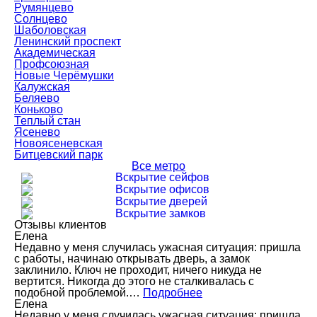
Румянцево
Солнцево
Шаболовская
Ленинский проспект
Академическая
Профсоюзная
Новые Черёмушки
Калужская
Беляево
Коньково
Теплый стан
Ясенево
Новоясеневская
Битцевский парк
Все метро
Вскрытие сейфов
Вскрытие офисов
Вскрытие дверей
Вскрытие замков
Отзывы клиентов
Елена
Недавно у меня случилась ужасная ситуация: пришла
с работы, начинаю открывать дверь, а замок
заклинило. Ключ не проходит, ничего никуда не
вертится. Никогда до этого не сталкивалась с
подобной проблемой.…
Подробнее
Елена
Недавно у меня случилась ужасная ситуация: пришла