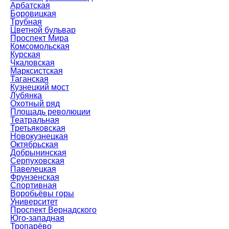
Арбатская
Боровицкая
Трубная
Цветной бульвар
Проспект Мира
Комсомольская
Курская
Чкаловская
Марксистская
Таганская
Кузнецкий мост
Лубянка
Охотный ряд
Площадь революции
Театральная
Третьяковская
Новокузнецкая
Октябрьская
Добрынинская
Серпуховская
Павелецкая
Фрунзенская
Спортивная
Воробьёвы горы
Университет
Проспект Вернадского
Юго-западная
Тропарёво