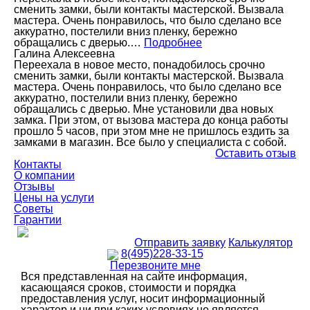
сменить замки, были контакты мастерской. Вызвала
мастера. Очень понравилось, что было сделано все
аккуратно, постелили вниз пленку, бережно
обращались с дверью.…
Подробнее
Галина Алексеевна
Переехала в новое место, понадобилось срочно
сменить замки, были контакты мастерской. Вызвала
мастера. Очень понравилось, что было сделано все
аккуратно, постелили вниз пленку, бережно
обращались с дверью. Мне установили два новых
замка. При этом, от вызова мастера до конца работы
прошло 5 часов, при этом мне не пришлось ездить за
замками в магазин. Все было у специалиста с собой.
Оставить отзыв
Контакты
О компании
Отзывы
Цены на услуги
Советы
Гарантии
Отправить заявку
Калькулятор
8(495)228-33-15
Перезвоните мне
Вся представленная на сайте информация,
касающаяся сроков, стоимости и порядка
предоставления услуг, носит информационный
характер и ни при каких условиях не является