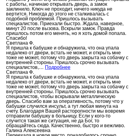
с работы, начинаю открывать дверь, а замок
заклинило. Ключ не проходит, ничего никуда не
вертится. Никогда до этого не сталкивалась с
подобной проблемой. Пришлось вызывать
специалистов. Приехали быстро. Ждала, наверное,
минут 20 после вызова. Вскрыли замок. Правда
пришлось потом его менять, но я хоть домой попала.
Спасибо!
Светлана Ф.
Я пришла к бабушке и обнаружила, что она упала
недалеко от двери, встать не может, и открыть мне
тоже не может, потому что дверь закрыта на собачку с
внутренней стороны. Пришлось срочно вызывать
специалистов,…
Подробнее
Светлана Ф.
Я пришла к бабушке и обнаружила, что она упала
недалеко от двери, встать не может, и открыть мне
тоже не может, потому что дверь закрыта на собачку с
внутренней стороны. Пришлось срочно вызывать
специалистов, чтобы вскрывали металлическую
дверь. Спасибо вам за оперативность, потому что у
бабушки случился инсульт, а тут любая минута на
счету. Благодаря Вашей расторопности мы вовремя
отправили бабушку в больницу. Если у кого-то
случится такая же ситуация, не да Бог, то
обращайтесь сюда. Качественно, быстро и вежливо.
Галина Алексеевна
Переехала в новое место, понадобилось срочно