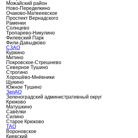
Можайский район
Ново-Переделкино
Очаково-Матвеевское
Проспект Вернадского
Раменки
Солнцево
Тропарево-Никулино
Филевский Парк
Фили-Давыдково
СЗАО
Куркино
Митино
Покровское-Стрешнево
Северное Тушино
Строгино
Хорошёво-Мнёвники
Щукино
Южное Тушино
ЗелАО
Зеленоградский административный округ
Крюково
Матушкино
Савёлки
Силино
Старое Крюково
ТАО
Вороновское
Киевский