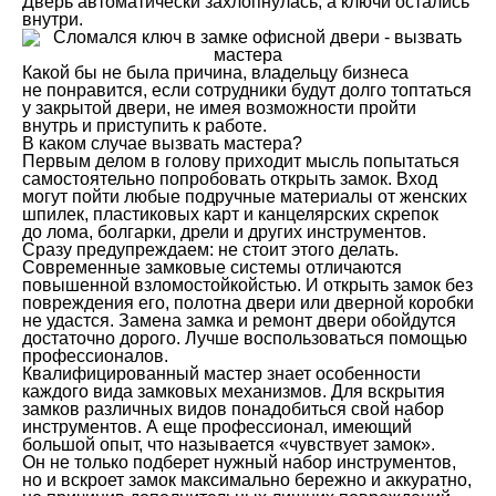
Дверь автоматически захлопнулась, а ключи остались
внутри.
Какой бы не была причина, владельцу бизнеса
не понравится, если сотрудники будут долго топтаться
у закрытой двери, не имея возможности пройти
внутрь и приступить к работе.
В каком случае вызвать мастера?
Первым делом в голову приходит мысль попытаться
самостоятельно попробовать открыть замок. Вход
могут пойти любые подручные материалы от женских
шпилек, пластиковых карт и канцелярских скрепок
до лома, болгарки, дрели и других инструментов.
Сразу предупреждаем: не стоит этого делать.
Современные замковые системы отличаются
повышенной взломостойкойстью. И открыть замок без
повреждения его, полотна двери или дверной коробки
не удастся. Замена замка и ремонт двери обойдутся
достаточно дорого. Лучше воспользоваться помощью
профессионалов.
Квалифицированный мастер знает особенности
каждого вида замковых механизмов. Для вскрытия
замков различных видов понадобиться свой набор
инструментов. А еще профессионал, имеющий
большой опыт, что называется «чувствует замок».
Он не только подберет нужный набор инструментов,
но и вскроет замок максимально бережно и аккуратно,