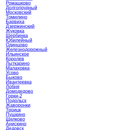
Ромашково
Долгопрудный
Московский
Томилино
Барвиха
Дзержинский
Жуковка
Щербинка
Юбилейный
Одинцово
Железнодорожный
Ильинское
Королев
Лыткарино
Малаховка
Усово
Быково
Ивантеевка
Лобня
Домодедово
Горки-2
Подольск
Жаворонки
Троицк
Пушкино
Щелково
Анискино
Дедовск