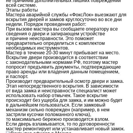
не причинив дополнительных лишних повреждений
всей системе.
Этапы работы
Мастера аварийной службы «ФоксЛок» выезжают для
вскрытия дверей и замков круглосуточно во все дни
недели. Порядок проведения работ:
При вызове мастера вы сообщаете оператору все
сведения о двери и запирающем устройстве
и причине неисправности. Это поможет
предварительно определиться с комплектом
необходимых инструментов.
Мастер в течение 20-30 минут прибывает на место.
Вскрытие двери производится в соответствии
с законодательными нормами РФ, поэтому мастер
попросит предъявить документы, подтверждающие
право аренды или владения данным помещением,
и паспорт.
Производит предварительный осмотр двери и замка.
Этап непосредственного вскрытия. В зависимости
от вида замка и неисправности специалист может
использовать набор отмычек. Такое вскрытие
происходит без ущерба для замка, и им можно будет
в дальнейшем пользоваться. Если замковый
механизм сильно поврежден (например, в нем
застряли кусочки поломанного ключа),
то максимально бережно производится взлом.
Если дверь взламывается, то по договоренности
мастер ремонтирует или устанавливает новый замок.