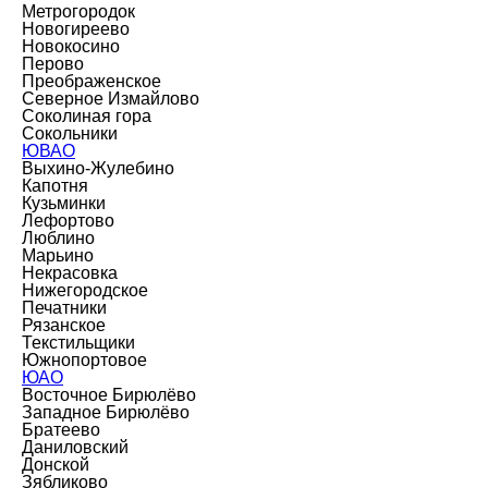
Метрогородок
Новогиреево
Новокосино
Перово
Преображенское
Северное Измайлово
Соколиная гора
Сокольники
ЮВАО
Выхино-Жулебино
Капотня
Кузьминки
Лефортово
Люблино
Марьино
Некрасовка
Нижегородское
Печатники
Рязанское
Текстильщики
Южнопортовое
ЮАО
Восточное Бирюлёво
Западное Бирюлёво
Братеево
Даниловский
Донской
Зябликово