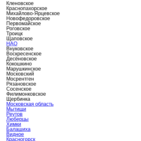
Кленовское
Краснопахорское
Михайлово-Ярцевское
Новофедоровское
Первомайское
Роговское
Троицк
Щаповское
НАО
Внуковское
Воскресенское
Десёновское
Кокошкино
Марушкинское
Московский
Мосрентген
Рязановское
Сосенское
Филимонковское
Щербинка
Московская область
Мытищи
Реутов
Люберцы
Химки
Балашиха
Видное
Красногорск