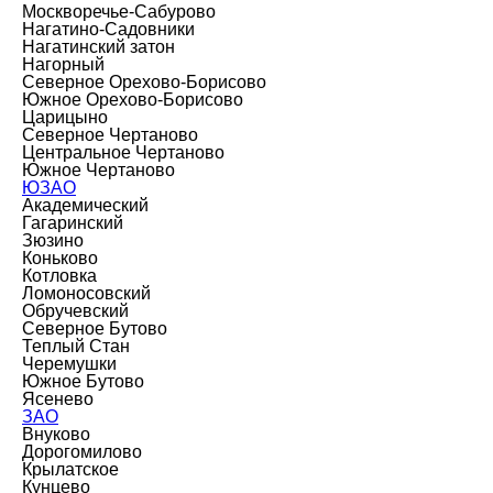
Москворечье-Сабурово
Нагатино-Садовники
Нагатинский затон
Нагорный
Северное Орехово-Борисово
Южное Орехово-Борисово
Царицыно
Северное Чертаново
Центральное Чертаново
Южное Чертаново
ЮЗАО
Академический
Гагаринский
Зюзино
Коньково
Котловка
Ломоносовский
Обручевский
Северное Бутово
Теплый Стан
Черемушки
Южное Бутово
Ясенево
ЗАО
Внуково
Дорогомилово
Крылатское
Кунцево