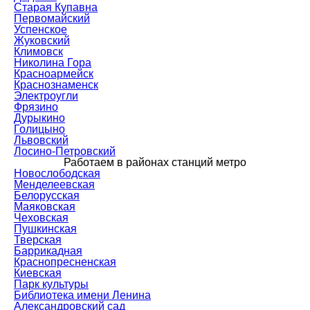
Старая Купавна
Первомайский
Успенское
Жуковский
Климовск
Николина Гора
Красноармейск
Краснознаменск
Электроугли
Фрязино
Дурыкино
Голицыно
Львовский
Лосино-Петровский
Работаем в районах станций метро
Новослободская
Менделеевская
Белорусская
Маяковская
Чеховская
Пушкинская
Тверская
Баррикадная
Краснопресненская
Киевская
Парк культуры
Библиотека имени Ленина
Александровский сад