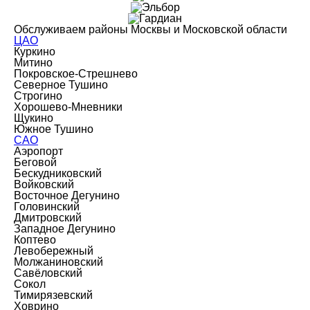
Обслуживаем районы Москвы и Московской области
ЦАО
Куркино
Митино
Покровское-Стрешнево
Северное Тушино
Строгино
Хорошево-Мневники
Щукино
Южное Тушино
САО
Аэропорт
Беговой
Бескудниковский
Войковский
Восточное Дегунино
Головинский
Дмитровский
Западное Дегунино
Коптево
Левобережный
Молжаниновский
Савёловский
Сокол
Тимирязевский
Ховрино