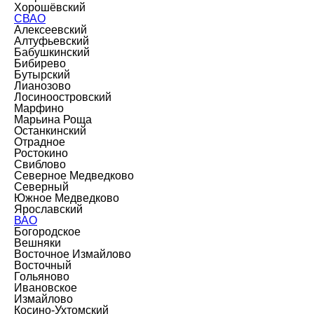
Хорошёвский
СВАО
Алексеевский
Алтуфьевский
Бабушкинский
Бибирево
Бутырский
Лианозово
Лосиноостровский
Марфино
Марьина Роща
Останкинский
Отрадное
Ростокино
Свиблово
Северное Медведково
Северный
Южное Медведково
Ярославский
ВАО
Богородское
Вешняки
Восточное Измайлово
Восточный
Гольяново
Ивановское
Измайлово
Косино-Ухтомский