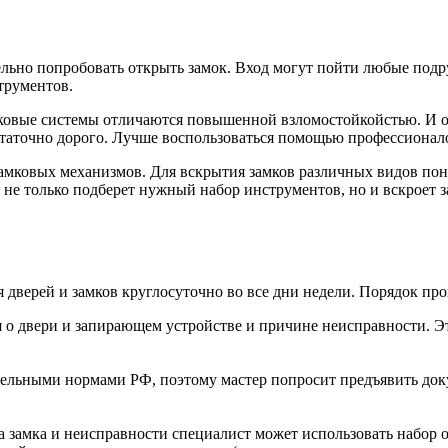
ельно попробовать открыть замок. Вход могут пойти любые под
трументов.
мковые системы отличаются повышенной взломостойкойстью. И о
остаточно дорого. Лучше воспользоваться помощью профессионал
амковых механизмов. Для вскрытия замков различных видов пон
 не только подберет нужный набор инструментов, но и вскроет 
верей и замков круглосуточно во все дни недели. Порядок про
я о двери и запирающем устройстве и причине неисправности. 
ательными нормами РФ, поэтому мастер попросит предъявить д
а замка и неисправности специалист может использовать набор о