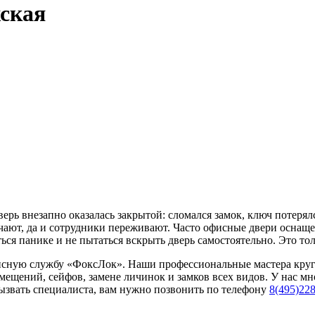
ская
ерь внезапно оказалась закрытой: сломался замок, ключ потерял
чают, да и сотрудники переживают. Часто офисные двери оснащ
ься панике и не пытаться вскрыть дверь самостоятельно. Это тол
висную службу «ФоксЛок». Наши профессиональные мастера круг
ещений, сейфов, замене личинок и замков всех видов. У нас м
 вызвать специалиста, вам нужно позвонить по телефону
8(495)228