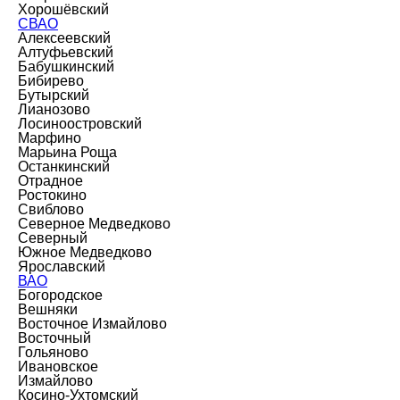
Хорошёвский
СВАО
Алексеевский
Алтуфьевский
Бабушкинский
Бибирево
Бутырский
Лианозово
Лосиноостровский
Марфино
Марьина Роща
Останкинский
Отрадное
Ростокино
Свиблово
Северное Медведково
Северный
Южное Медведково
Ярославский
ВАО
Богородское
Вешняки
Восточное Измайлово
Восточный
Гольяново
Ивановское
Измайлово
Косино-Ухтомский