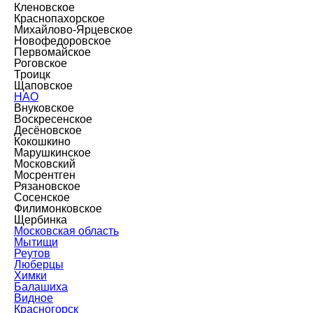
Кленовское
Краснопахорское
Михайлово-Ярцевское
Новофедоровское
Первомайское
Роговское
Троицк
Щаповское
НАО
Внуковское
Воскресенское
Десёновское
Кокошкино
Марушкинское
Московский
Мосрентген
Рязановское
Сосенское
Филимонковское
Щербинка
Московская область
Мытищи
Реутов
Люберцы
Химки
Балашиха
Видное
Красногорск