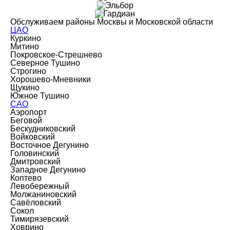
Обслуживаем районы Москвы и Московской области
ЦАО
Куркино
Митино
Покровское-Стрешнево
Северное Тушино
Строгино
Хорошево-Мневники
Щукино
Южное Тушино
САО
Аэропорт
Беговой
Бескудниковский
Войковский
Восточное Дегунино
Головинский
Дмитровский
Западное Дегунино
Коптево
Левобережный
Молжаниновский
Савёловский
Сокол
Тимирязевский
Ховрино