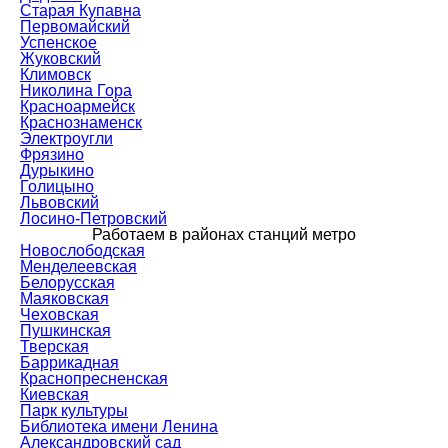
Старая Купавна
Первомайский
Успенское
Жуковский
Климовск
Николина Гора
Красноармейск
Краснознаменск
Электроугли
Фрязино
Дурыкино
Голицыно
Львовский
Лосино-Петровский
Работаем в районах станций метро
Новослободская
Менделеевская
Белорусская
Маяковская
Чеховская
Пушкинская
Тверская
Баррикадная
Краснопресненская
Киевская
Парк культуры
Библиотека имени Ленина
Александровский сад