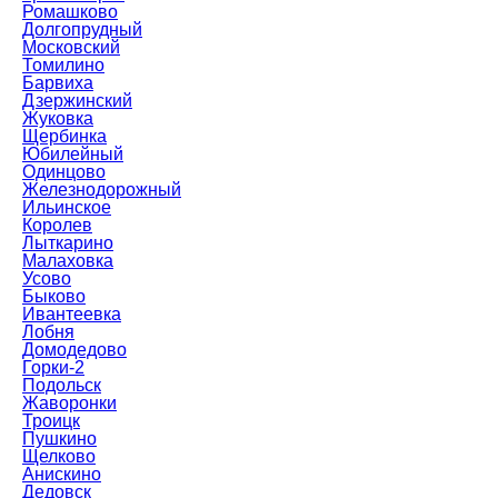
Ромашково
Долгопрудный
Московский
Томилино
Барвиха
Дзержинский
Жуковка
Щербинка
Юбилейный
Одинцово
Железнодорожный
Ильинское
Королев
Лыткарино
Малаховка
Усово
Быково
Ивантеевка
Лобня
Домодедово
Горки-2
Подольск
Жаворонки
Троицк
Пушкино
Щелково
Анискино
Дедовск