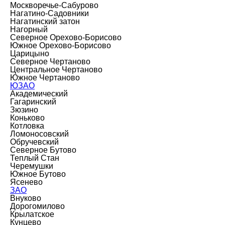
Москворечье-Сабурово
Нагатино-Садовники
Нагатинский затон
Нагорный
Северное Орехово-Борисово
Южное Орехово-Борисово
Царицыно
Северное Чертаново
Центральное Чертаново
Южное Чертаново
ЮЗАО
Академический
Гагаринский
Зюзино
Коньково
Котловка
Ломоносовский
Обручевский
Северное Бутово
Теплый Стан
Черемушки
Южное Бутово
Ясенево
ЗАО
Внуково
Дорогомилово
Крылатское
Кунцево