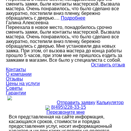
сменить замки, были контакты мастерской. Вызвала
мастера. Очень понравилось, что было сделано все
аккуратно, постелили вниз пленку, бережно
обращались с дверью.…
Подробнее
Галина Алексеевна
Переехала в новое место, понадобилось срочно
сменить замки, были контакты мастерской. Вызвала
мастера. Очень понравилось, что было сделано все
аккуратно, постелили вниз пленку, бережно
обращались с дверью. Мне установили два новых
замка. При этом, от вызова мастера до конца работы
прошло 5 часов, при этом мне не пришлось ездить за
замками в магазин. Все было у специалиста с собой.
Оставить отзыв
Контакты
О компании
Отзывы
Цены на услуги
Советы
Гарантии
Отправить заявку
Калькулятор
8(495)228-33-15
Перезвоните мне
Вся представленная на сайте информация,
касающаяся сроков, стоимости и порядка
предоставления услуг, носит информационный
характер и ни при каких условиях не является