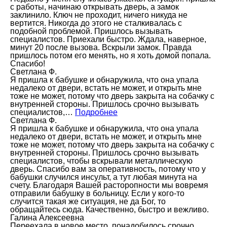
с работы, начинаю открывать дверь, а замок
заклинило. Ключ не проходит, ничего никуда не
вертится. Никогда до этого не сталкивалась с
подобной проблемой. Пришлось вызывать
специалистов. Приехали быстро. Ждала, наверное,
минут 20 после вызова. Вскрыли замок. Правда
пришлось потом его менять, но я хоть домой попала.
Спасибо!
Светлана Ф.
Я пришла к бабушке и обнаружила, что она упала
недалеко от двери, встать не может, и открыть мне
тоже не может, потому что дверь закрыта на собачку с
внутренней стороны. Пришлось срочно вызывать
специалистов,…
Подробнее
Светлана Ф.
Я пришла к бабушке и обнаружила, что она упала
недалеко от двери, встать не может, и открыть мне
тоже не может, потому что дверь закрыта на собачку с
внутренней стороны. Пришлось срочно вызывать
специалистов, чтобы вскрывали металлическую
дверь. Спасибо вам за оперативность, потому что у
бабушки случился инсульт, а тут любая минута на
счету. Благодаря Вашей расторопности мы вовремя
отправили бабушку в больницу. Если у кого-то
случится такая же ситуация, не да Бог, то
обращайтесь сюда. Качественно, быстро и вежливо.
Галина Алексеевна
Переехала в новое место, понадобилось срочно