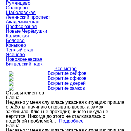
Румянцево
Солнцево
Шаболовская
Ленинский проспект
Академическая
Профсоюзная
Новые Черёмушки
Калужская
Беляево
Коньково
Теплый стан
Ясенево
Новоясеневская
Битцевский парк
Все метро
Вскрытие сейфов
Вскрытие офисов
Вскрытие дверей
Вскрытие замков
Отзывы клиентов
Елена
Недавно у меня случилась ужасная ситуация: пришла
с работы, начинаю открывать дверь, а замок
заклинило. Ключ не проходит, ничего никуда не
вертится. Никогда до этого не сталкивалась с
подобной проблемой.…
Подробнее
Елена
Недавно у меня случилась ужасная ситуация: пришла