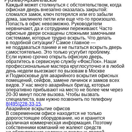
Рублево-Архангельское
Каждый может столкнуться с обстоятельством, когда
офисная дверь внезапно оказалась закрытой:
сломался замок, ключ потерялся или его забыли
дома, заклинило петли или еще что-то произошло.
Попасть в офис невозможно. Руководители
нервничают, да и сотрудники переживают. Часто
офисные двери оснащены сложными замочными
системами, которые трудно вскрыть. Что делать
в подобной ситуации? Самое главное —
не поддаваться панике и не пытаться вскрыть дверь
самостоятельно. Это только усугубит проблему.
Если нужно срочно открыть офисную дверь,
обратитесь в сервисную службу «ФоксЛок». Наши
профессиональные мастера круглосуточно и в любой
день недели выезжают по вызовам в Москве
и Подмосковье для аварийного вскрытия офисных
помещений, сейфов, замене личинок и замков всех
видов. У нас много аварийных бригад, которые
оперативно прибывают на место не более чем через
20-30 минут после вызова. Чтобы вызвать
специалиста, вам нужно позвонить по телефону
8(495)228-33-15
.
Аварийное вскрытие офисов
В современном офисе находится не только
дорогостоящее оборудование, но и хранится
различная коммерческая информация. Поэтому
собственники компаний не жалеют средств