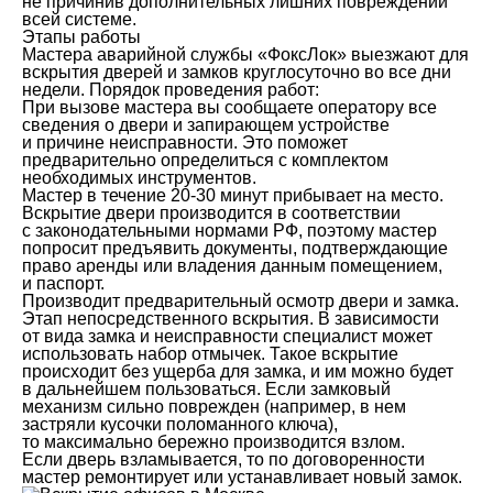
не причинив дополнительных лишних повреждений
всей системе.
Этапы работы
Мастера аварийной службы «ФоксЛок» выезжают для
вскрытия дверей и замков круглосуточно во все дни
недели. Порядок проведения работ:
При вызове мастера вы сообщаете оператору все
сведения о двери и запирающем устройстве
и причине неисправности. Это поможет
предварительно определиться с комплектом
необходимых инструментов.
Мастер в течение 20-30 минут прибывает на место.
Вскрытие двери производится в соответствии
с законодательными нормами РФ, поэтому мастер
попросит предъявить документы, подтверждающие
право аренды или владения данным помещением,
и паспорт.
Производит предварительный осмотр двери и замка.
Этап непосредственного вскрытия. В зависимости
от вида замка и неисправности специалист может
использовать набор отмычек. Такое вскрытие
происходит без ущерба для замка, и им можно будет
в дальнейшем пользоваться. Если замковый
механизм сильно поврежден (например, в нем
застряли кусочки поломанного ключа),
то максимально бережно производится взлом.
Если дверь взламывается, то по договоренности
мастер ремонтирует или устанавливает новый замок.