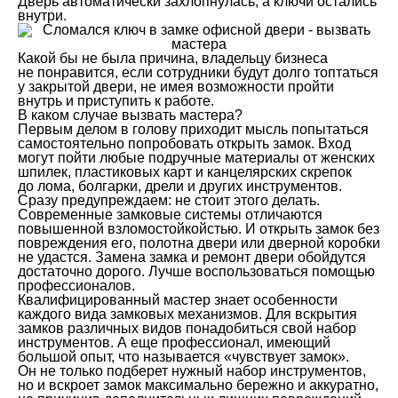
Дверь автоматически захлопнулась, а ключи остались
внутри.
Какой бы не была причина, владельцу бизнеса
не понравится, если сотрудники будут долго топтаться
у закрытой двери, не имея возможности пройти
внутрь и приступить к работе.
В каком случае вызвать мастера?
Первым делом в голову приходит мысль попытаться
самостоятельно попробовать открыть замок. Вход
могут пойти любые подручные материалы от женских
шпилек, пластиковых карт и канцелярских скрепок
до лома, болгарки, дрели и других инструментов.
Сразу предупреждаем: не стоит этого делать.
Современные замковые системы отличаются
повышенной взломостойкойстью. И открыть замок без
повреждения его, полотна двери или дверной коробки
не удастся. Замена замка и ремонт двери обойдутся
достаточно дорого. Лучше воспользоваться помощью
профессионалов.
Квалифицированный мастер знает особенности
каждого вида замковых механизмов. Для вскрытия
замков различных видов понадобиться свой набор
инструментов. А еще профессионал, имеющий
большой опыт, что называется «чувствует замок».
Он не только подберет нужный набор инструментов,
но и вскроет замок максимально бережно и аккуратно,