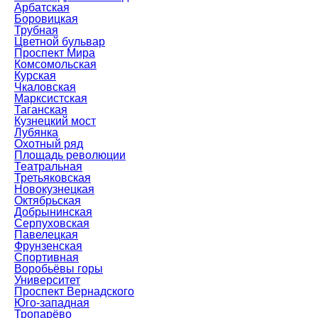
Арбатская
Боровицкая
Трубная
Цветной бульвар
Проспект Мира
Комсомольская
Курская
Чкаловская
Марксистская
Таганская
Кузнецкий мост
Лубянка
Охотный ряд
Площадь революции
Театральная
Третьяковская
Новокузнецкая
Октябрьская
Добрынинская
Серпуховская
Павелецкая
Фрунзенская
Спортивная
Воробьёвы горы
Университет
Проспект Вернадского
Юго-западная
Тропарёво