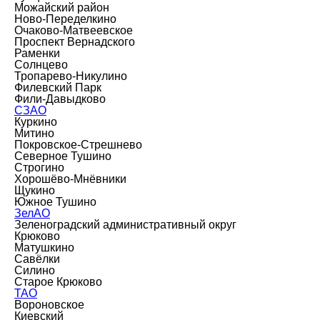
Можайский район
Ново-Переделкино
Очаково-Матвеевское
Проспект Вернадского
Раменки
Солнцево
Тропарево-Никулино
Филевский Парк
Фили-Давыдково
СЗАО
Куркино
Митино
Покровское-Стрешнево
Северное Тушино
Строгино
Хорошёво-Мнёвники
Щукино
Южное Тушино
ЗелАО
Зеленоградский административный округ
Крюково
Матушкино
Савёлки
Силино
Старое Крюково
ТАО
Вороновское
Киевский