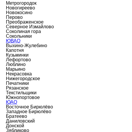
Метрогородок
Новогиреево
Новокосино
Перово
Преображенское
Северное Измайлово
Соколиная гора
Сокольники
ЮВАО
Выхино-Жулебино
Капотня
Кузьминки
Лефортово
Люблино
Марьино
Некрасовка
Нижегородское
Печатники
Рязанское
Текстильщики
Южнопортовое
ЮАО
Восточное Бирюлёво
Западное Бирюлёво
Братеево
Даниловский
Донской
Зябликово