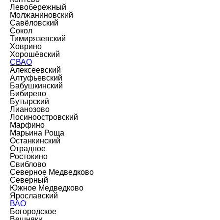
Левобережный
Молжаниновский
Савёловский
Сокол
Тимирязевский
Ховрино
Хорошёвский
СВАО
Алексеевский
Алтуфьевский
Бабушкинский
Бибирево
Бутырский
Лианозово
Лосиноостровский
Марфино
Марьина Роща
Останкинский
Отрадное
Ростокино
Свиблово
Северное Медведково
Северный
Южное Медведково
Ярославский
ВАО
Богородское
Вешняки