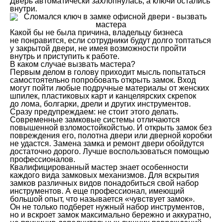
Дверь автоматически захлопнулась, а ключи остались
внутри.
Какой бы не была причина, владельцу бизнеса
не понравится, если сотрудники будут долго топтаться
у закрытой двери, не имея возможности пройти
внутрь и приступить к работе.
В каком случае вызвать мастера?
Первым делом в голову приходит мысль попытаться
самостоятельно попробовать открыть замок. Вход
могут пойти любые подручные материалы от женских
шпилек, пластиковых карт и канцелярских скрепок
до лома, болгарки, дрели и других инструментов.
Сразу предупреждаем: не стоит этого делать.
Современные замковые системы отличаются
повышенной взломостойкойстью. И открыть замок без
повреждения его, полотна двери или дверной коробки
не удастся. Замена замка и ремонт двери обойдутся
достаточно дорого. Лучше воспользоваться помощью
профессионалов.
Квалифицированный мастер знает особенности
каждого вида замковых механизмов. Для вскрытия
замков различных видов понадобиться свой набор
инструментов. А еще профессионал, имеющий
большой опыт, что называется «чувствует замок».
Он не только подберет нужный набор инструментов,
но и вскроет замок максимально бережно и аккуратно,