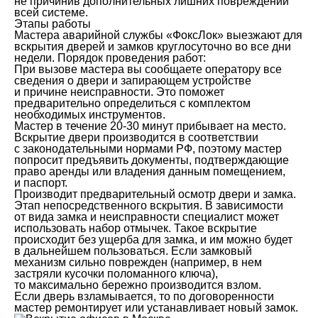
не причинив дополнительных лишних повреждений
всей системе.
Этапы работы
Мастера аварийной службы «ФоксЛок» выезжают для
вскрытия дверей и замков круглосуточно во все дни
недели. Порядок проведения работ:
При вызове мастера вы сообщаете оператору все
сведения о двери и запирающем устройстве
и причине неисправности. Это поможет
предварительно определиться с комплектом
необходимых инструментов.
Мастер в течение 20-30 минут прибывает на место.
Вскрытие двери производится в соответствии
с законодательными нормами РФ, поэтому мастер
попросит предъявить документы, подтверждающие
право аренды или владения данным помещением,
и паспорт.
Производит предварительный осмотр двери и замка.
Этап непосредственного вскрытия. В зависимости
от вида замка и неисправности специалист может
использовать набор отмычек. Такое вскрытие
происходит без ущерба для замка, и им можно будет
в дальнейшем пользоваться. Если замковый
механизм сильно поврежден (например, в нем
застряли кусочки поломанного ключа),
то максимально бережно производится взлом.
Если дверь взламывается, то по договоренности
мастер ремонтирует или устанавливает новый замок.