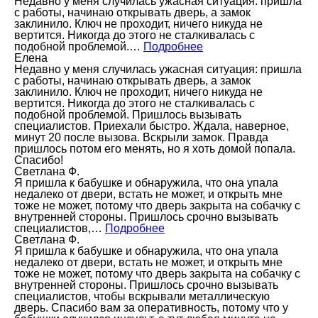
Недавно у меня случилась ужасная ситуация: пришла
с работы, начинаю открывать дверь, а замок
заклинило. Ключ не проходит, ничего никуда не
вертится. Никогда до этого не сталкивалась с
подобной проблемой.…
Подробнее
Елена
Недавно у меня случилась ужасная ситуация: пришла
с работы, начинаю открывать дверь, а замок
заклинило. Ключ не проходит, ничего никуда не
вертится. Никогда до этого не сталкивалась с
подобной проблемой. Пришлось вызывать
специалистов. Приехали быстро. Ждала, наверное,
минут 20 после вызова. Вскрыли замок. Правда
пришлось потом его менять, но я хоть домой попала.
Спасибо!
Светлана Ф.
Я пришла к бабушке и обнаружила, что она упала
недалеко от двери, встать не может, и открыть мне
тоже не может, потому что дверь закрыта на собачку с
внутренней стороны. Пришлось срочно вызывать
специалистов,…
Подробнее
Светлана Ф.
Я пришла к бабушке и обнаружила, что она упала
недалеко от двери, встать не может, и открыть мне
тоже не может, потому что дверь закрыта на собачку с
внутренней стороны. Пришлось срочно вызывать
специалистов, чтобы вскрывали металлическую
дверь. Спасибо вам за оперативность, потому что у