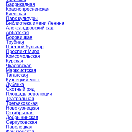
Баррикадная
Краснопресненская
Киевская
Парк культуры
Библиотека имени Ленина
Александровский сад
Арбатская
Боровицкая
Трубная
Цветной бульвар
Проспект Мира
Комсомольская
Курская
Чкаловская
Марксистская
Таганская
Кузнецкий мост
Лубянка
Охотный ряд
Площадь революции
Театральная
Третьяковская
Новокузнецкая
Октябрьская
Добрынинская
Серпуховская
Павелецкая
Фрунзенская