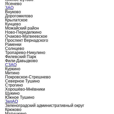
Ясенево
ЗАО
Внуково
Дорогомилово
Крылатское
Кунцево
Можайский район
Ново-Переделкино
Очаково-Матвеевское
Проспект Вернадского
Раменки
Солнцево
Тропарево-Никулино
Филевский Парк
Фили-Давыдково
СЗАО
Куркино
Митино
Покровское-Стрешнево
Северное Тушино
Строгино
Хорошёво-Мнёвники
Щукино
Южное Тушино
ЗелАО
Зеленоградский административный округ
Крюково
Матушкино