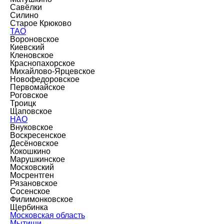
Савёлки
Силино
Старое Крюково
ТАО
Вороновское
Киевский
Кленовское
Краснопахорское
Михайлово-Ярцевское
Новофедоровское
Первомайское
Роговское
Троицк
Щаповское
НАО
Внуковское
Воскресенское
Десёновское
Кокошкино
Марушкинское
Московский
Мосрентген
Рязановское
Сосенское
Филимонковское
Щербинка
Московская область
Мытищи