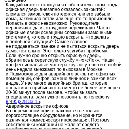
Солнцево
Каждый может столкнуться с обстоятельством, когда
офисная дверь внезапно оказалась закрытой:
сломался замок, ключ потерялся или его забыли
дома, заклинило петли или еще что-то произошло.
Попасть в офис невозможно. Руководители
нервничают, да и сотрудники переживают. Часто
офисные двери оснащены сложными замочными
системами, которые трудно вскрыть. Что делать
в подобной ситуации? Самое главное —
не поддаваться панике и не пытаться вскрыть дверь
самостоятельно. Это только усугубит проблему.
Если нужно срочно открыть офисную дверь,
обратитесь в сервисную службу «ФоксЛок». Наши
профессиональные мастера круглосуточно и в любой
день недели выезжают по вызовам в Москве
и Подмосковье для аварийного вскрытия офисных
помещений, сейфов, замене личинок и замков всех
видов. У нас много аварийных бригад, которые
оперативно прибывают на место не более чем через
20-30 минут после вызова. Чтобы вызвать
специалиста, вам нужно позвонить по телефону
8(495)228-33-15
.
Аварийное вскрытие офисов
В современном офисе находится не только
дорогостоящее оборудование, но и хранится
различная коммерческая информация. Поэтому
собственники компаний не жалеют средств