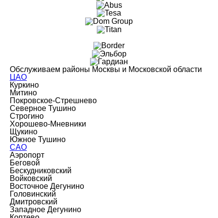
Обслуживаем районы Москвы и Московской области
ЦАО
Куркино
Митино
Покровское-Стрешнево
Северное Тушино
Строгино
Хорошево-Мневники
Щукино
Южное Тушино
САО
Аэропорт
Беговой
Бескудниковский
Войковский
Восточное Дегунино
Головинский
Дмитровский
Западное Дегунино
Коптево