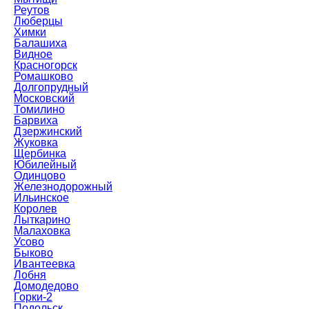
Реутов
Люберцы
Химки
Балашиха
Видное
Красногорск
Ромашково
Долгопрудный
Московский
Томилино
Барвиха
Дзержинский
Жуковка
Щербинка
Юбилейный
Одинцово
Железнодорожный
Ильинское
Королев
Лыткарино
Малаховка
Усово
Быково
Ивантеевка
Лобня
Домодедово
Горки-2
Подольск