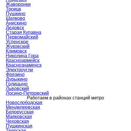
Жаворонки
Троицк
Пушкино
Щелково
Анискино
Дедовск
Старая Купавна
Первомайский
Успенское
Жуковский
Климовск
Николина Гора
Красноармейск
Краснознаменск
Электроугли
Фрязино
Дурыкино
Голицыно
Львовский
Лосино-Петровский
Работаем в районах станций метро
Новослободская
Менделеевская
Белорусская
Маяковская
Чеховская
Пушкинская
Тверская