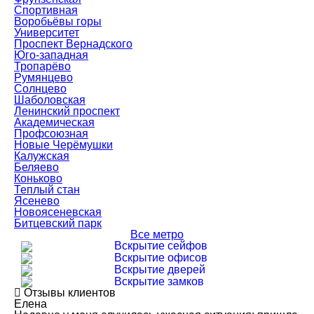
Спортивная
Воробьёвы горы
Университет
Проспект Вернадского
Юго-западная
Тропарёво
Румянцево
Солнцево
Шаболовская
Ленинский проспект
Академическая
Профсоюзная
Новые Черёмушки
Калужская
Беляево
Коньково
Теплый стан
Ясенево
Новоясеневская
Битцевский парк
Все метро
Вскрытие сейфов
Вскрытие офисов
Вскрытие дверей
Вскрытие замков
Отзывы клиентов
Елена