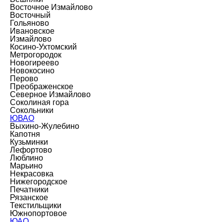
Восточное Измайлово
Восточный
Гольяново
Ивановское
Измайлово
Косино-Ухтомский
Метрогородок
Новогиреево
Новокосино
Перово
Преображенское
Северное Измайлово
Соколиная гора
Сокольники
ЮВАО
Выхино-Жулебино
Капотня
Кузьминки
Лефортово
Люблино
Марьино
Некрасовка
Нижегородское
Печатники
Рязанское
Текстильщики
Южнопортовое
ЮАО