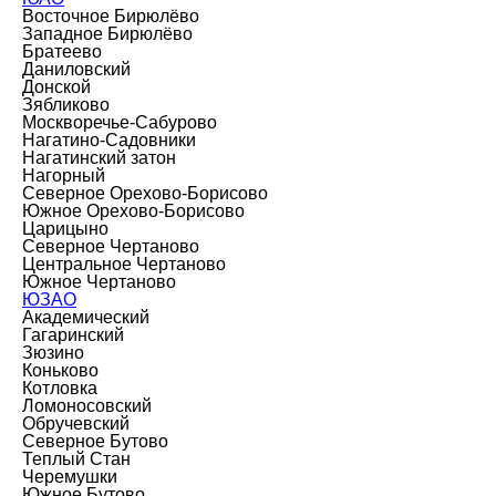
Восточное Бирюлёво
Западное Бирюлёво
Братеево
Даниловский
Донской
Зябликово
Москворечье-Сабурово
Нагатино-Садовники
Нагатинский затон
Нагорный
Северное Орехово-Борисово
Южное Орехово-Борисово
Царицыно
Северное Чертаново
Центральное Чертаново
Южное Чертаново
ЮЗАО
Академический
Гагаринский
Зюзино
Коньково
Котловка
Ломоносовский
Обручевский
Северное Бутово
Теплый Стан
Черемушки
Южное Бутово