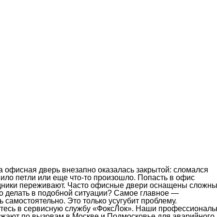
да офисная дверь внезапно оказалась закрытой: сломался
нило петли или еще что-то произошло. Попасть в офис
удники переживают. Часто офисные двери оснащены сложн
о делать в подобной ситуации? Самое главное —
ь самостоятельно. Это только усугубит проблему.
итесь в сервисную службу «ФоксЛок». Наши профессионал
зжают по вызовам в Москве и Подмосковье для аварийного