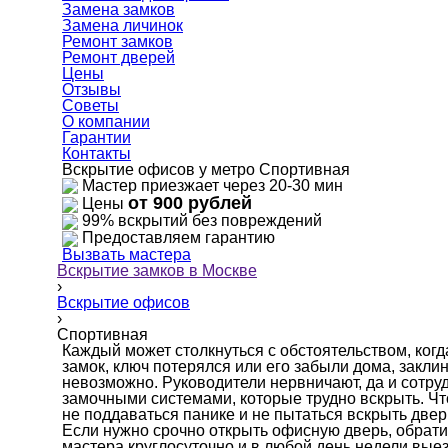
Замена замков
Замена личинок
Ремонт замков
Ремонт дверей
Цены
Отзывы
Советы
О компании
Гарантии
Контакты
Вскрытие офисов у метро Спортивная
Мастер приезжает через 20-30 мин
от 900 рублей
Цены
99% вскрытий без повреждений
Предоставляем гарантию
Вызвать мастера
Вскрытие замков в Москве
›
Вскрытие офисов
›
Спортивная
Каждый может столкнуться с обстоятельством, ког
замок, ключ потерялся или его забыли дома, закли
невозможно. Руководители нервничают, да и сотр
замочными системами, которые трудно вскрыть. Чт
не поддаваться панике и не пытаться вскрыть двер
Если нужно срочно открыть офисную дверь, обрат
мастера круглосуточно и в любой день недели вые