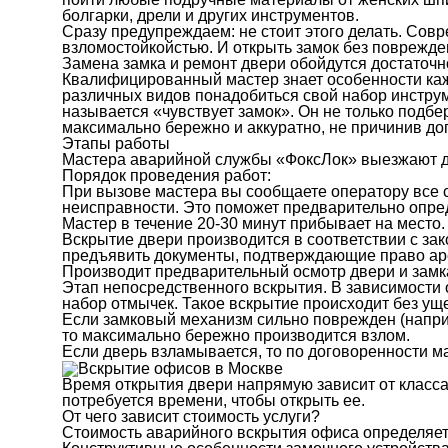
болгарки, дрели и других инструментов.
Сразу предупреждаем: не стоит этого делать. Со
взломостойкойстью. И открыть замок без поврежден
Замена замка и ремонт двери обойдутся достаточ
Квалифицированный мастер знает особенности каж
различных видов понадобиться свой набор инстру
называется «чувствует замок». Он не только подбе
максимально бережно и аккуратно, не причинив д
Этапы работы
Мастера аварийной службы «ФоксЛок» выезжают для
Порядок проведения работ:
При вызове мастера вы сообщаете оператору все 
неисправности. Это поможет предварительно опре
Мастер в течение 20-30 минут прибывает на место.
Вскрытие двери производится в соответствии с з
предъявить документы, подтверждающие право ар
Производит предварительный осмотр двери и замк
Этап непосредственного вскрытия. В зависимости 
набор отмычек. Такое вскрытие происходит без ущ
Если замковый механизм сильно поврежден (наприм
то максимально бережно производится взлом.
Если дверь взламывается, то по договоренности м
Время открытия двери напрямую зависит от класса
потребуется времени, чтобы открыть ее.
От чего зависит стоимость услуги?
Стоимость аварийного вскрытия офиса определяет