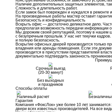
Конструктивные особенности замочного устройства,
Наличие дополнительных защитных элементов, таких
Сложность и длительность работ.
Если замок был поврежден и нуждался в ремонте и
На произведенные работы мастер оставит гаранти
Безопасность и конфиденциальность
Вскрыть офис — достаточно деликатное дело. Част
предполагая возможность передачи информации о
Мы дорожим своей репутацией, поэтому в нашем ш
с безупречным прошлым. У нас нет текучки кадро
и полную безопасность.
Вскрытие офисных дверей производится только при
владения или аренды помещения. Если эти докуме
производится в присутствии представителей власти
документально подтвердить законность проникнов
Преимущ
Срочный выезд
(20-30 минут)
Без выходных
и праздников
Способы оплаты
Наличный расчет
Безналичны
Гарантия
Компания «ФоксЛок» уже более 10 лет занимается
двери всех известных производителей. На все ви