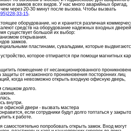
нок и замков всех видов. У нас много аварийных бригад,
чем через 20-30 минут после вызова. Чтобы вызвать
495)228-33-15
.
стоящее оборудование, но и хранится различная коммерчес
жалеют средств на оборудование надежных входных дверей
емя существует большой их выбор:
ханизмом открывания.
идов замков.
пециальными пластинами, сувальдами, которые выдвигают
стройство, которое отпирается при помощи магнитных кар
защитить помещение от несанкционированного проникновен
а защиты от незаконного проникновения посторонних лиц
аций, когда невозможно открыть входную офисную дверь,
м слишком долго.
важине.
лась.
сь внутри.
онравится, если сотрудники будут долго топтаться у закрыт
пить к работе.
 самостоятельно попробовать открыть замок. Вход могут
ек, пластиковых карт и канцелярских скрепок до лома,