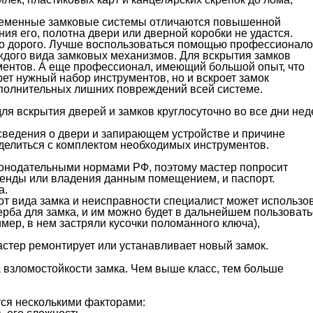
временные замковые системы отличаются повышенной
ия его, полотна двери или дверной коробки не удастся.
но дорого. Лучше воспользоваться помощью профессионало
дого вида замковых механизмов. Для вскрытия замков
ментов. А еще профессионал, имеющий большой опыт, что
рет нужный набор инструментов, но и вскроет замок
ополнительных лишних повреждений всей системе.
 вскрытия дверей и замков круглосуточно во все дни нед
сведения о двери и запирающем устройстве и причине
делиться с комплектом необходимых инструментов.
аконодательными нормами РФ, поэтому мастер попросит
енды или владения данным помещением, и паспорт.
а.
от вида замка и неисправности специалист может использо
ерба для замка, и им можно будет в дальнейшем пользовать
ер, в нем застряли кусочки поломанного ключа),
астер ремонтирует или устанавливает новый замок.
 взломостойкости замка. Чем выше класс, тем больше
ся несколькими факторами: