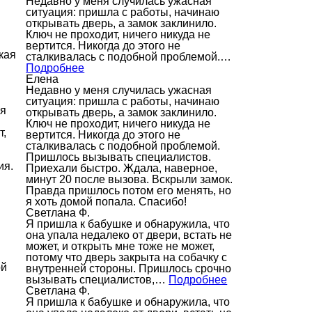
Недавно у меня случилась ужасная
ситуация: пришла с работы, начинаю
открывать дверь, а замок заклинило.
Ключ не проходит, ничего никуда не
вертится. Никогда до этого не
кая
сталкивалась с подобной проблемой.…
Подробнее
Елена
Недавно у меня случилась ужасная
ситуация: пришла с работы, начинаю
ся
открывать дверь, а замок заклинило.
Ключ не проходит, ничего никуда не
т,
вертится. Никогда до этого не
сталкивалась с подобной проблемой.
Пришлось вызывать специалистов.
ия.
Приехали быстро. Ждала, наверное,
минут 20 после вызова. Вскрыли замок.
Правда пришлось потом его менять, но
я хоть домой попала. Спасибо!
Светлана Ф.
Я пришла к бабушке и обнаружила, что
она упала недалеко от двери, встать не
может, и открыть мне тоже не может,
потому что дверь закрыта на собачку с
ой
внутренней стороны. Пришлось срочно
вызывать специалистов,…
Подробнее
Светлана Ф.
Я пришла к бабушке и обнаружила, что