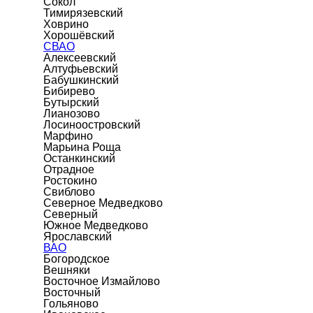
Сокол
Тимирязевский
Ховрино
Хорошёвский
СВАО
Алексеевский
Алтуфьевский
Бабушкинский
Бибирево
Бутырский
Лианозово
Лосиноостровский
Марфино
Марьина Роща
Останкинский
Отрадное
Ростокино
Свиблово
Северное Медведково
Северный
Южное Медведково
Ярославский
ВАО
Богородское
Вешняки
Восточное Измайлово
Восточный
Гольяново