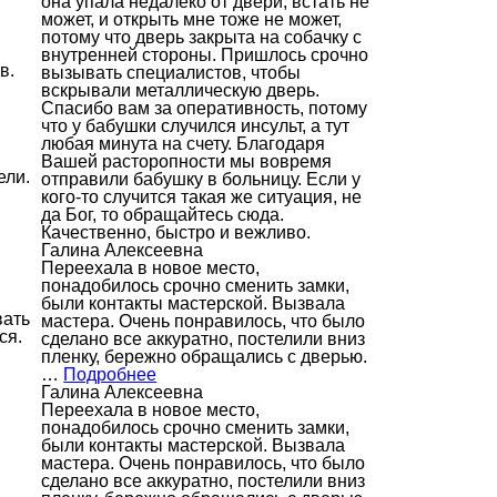
она упала недалеко от двери, встать не
может, и открыть мне тоже не может,
потому что дверь закрыта на собачку с
внутренней стороны. Пришлось срочно
в.
вызывать специалистов, чтобы
вскрывали металлическую дверь.
Спасибо вам за оперативность, потому
что у бабушки случился инсульт, а тут
любая минута на счету. Благодаря
Вашей расторопности мы вовремя
ели.
отправили бабушку в больницу. Если у
кого-то случится такая же ситуация, не
да Бог, то обращайтесь сюда.
Качественно, быстро и вежливо.
Галина Алексеевна
Переехала в новое место,
понадобилось срочно сменить замки,
были контакты мастерской. Вызвала
вать
мастера. Очень понравилось, что было
ся.
сделано все аккуратно, постелили вниз
пленку, бережно обращались с дверью.
…
Подробнее
Галина Алексеевна
Переехала в новое место,
понадобилось срочно сменить замки,
были контакты мастерской. Вызвала
мастера. Очень понравилось, что было
сделано все аккуратно, постелили вниз