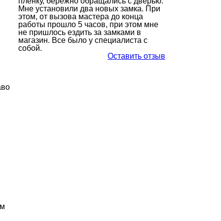
пленку, бережно обращались с дверью.
Мне установили два новых замка. При
этом, от вызова мастера до конца
работы прошло 5 часов, при этом мне
не пришлось ездить за замками в
магазин. Все было у специалиста с
собой.
Оставить отзыв
аво
ем