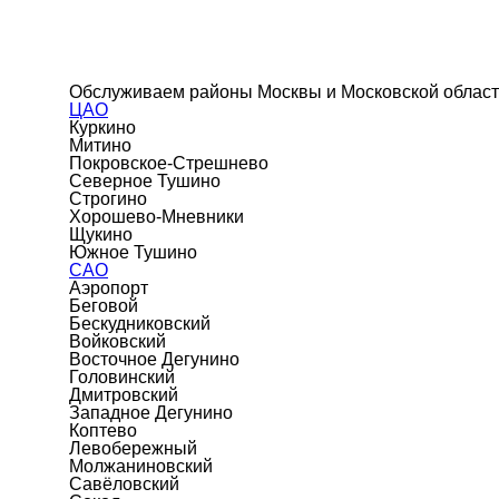
Обслуживаем районы Москвы и Московской облас
ЦАО
Куркино
Митино
Покровское-Стрешнево
Северное Тушино
Строгино
Хорошево-Мневники
Щукино
Южное Тушино
САО
Аэропорт
Беговой
Бескудниковский
Войковский
Восточное Дегунино
Головинский
Дмитровский
Западное Дегунино
Коптево
Левобережный
Молжаниновский
Савёловский