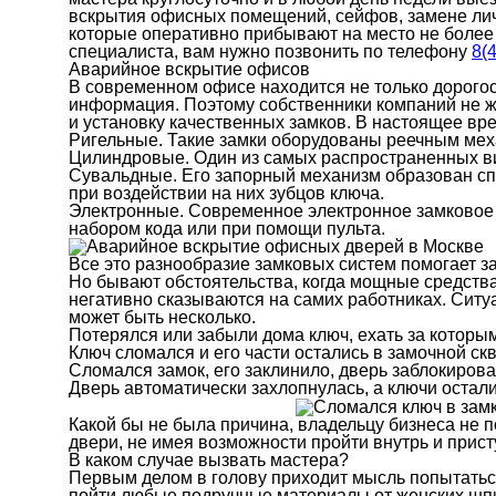
вскрытия офисных помещений, сейфов, замене личи
которые оперативно прибывают на место не более 
специалиста, вам нужно позвонить по телефону
8(
Аварийное вскрытие офисов
В современном офисе находится не только дорого
информация. Поэтому собственники компаний не 
и установку качественных замков. В настоящее вр
Ригельные. Такие замки оборудованы реечным ме
Цилиндровые. Один из самых распространенных в
Сувальдные. Его запорный механизм образован с
при воздействии на них зубцов ключа.
Электронные. Современное электронное замковое у
набором кода или при помощи пульта.
Все это разнообразие замковых систем помогает 
Но бывают обстоятельства, когда мощные средств
негативно сказываются на самих работниках. Ситу
может быть несколько.
Потерялся или забыли дома ключ, ехать за которы
Ключ сломался и его части остались в замочной ск
Сломался замок, его заклинило, дверь заблокирова
Дверь автоматически захлопнулась, а ключи остали
Какой бы не была причина, владельцу бизнеса не п
двери, не имея возможности пройти внутрь и присту
В каком случае вызвать мастера?
Первым делом в голову приходит мысль попытаться
пойти любые подручные материалы от женских шпил