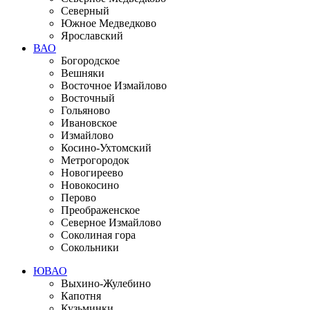
Северный
Южное Медведково
Ярославский
ВАО
Богородское
Вешняки
Восточное Измайлово
Восточный
Гольяново
Ивановское
Измайлово
Косино-Ухтомский
Метрогородок
Новогиреево
Новокосино
Перово
Преображенское
Северное Измайлово
Соколиная гора
Сокольники
ЮВАО
Выхино-Жулебино
Капотня
Кузьминки