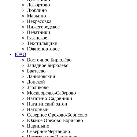
Лефортово
Люблино
Марьино
Некрасовка
Нижегородское
Печатники
Рязанское
Текстильщики
Южнопортовое
ЮАО
Восточное Бирюлёво
Западное Бирюлёво
Братеево
Даниловский
Донской
Зябликово
Москворечье-Сабурово
Нагатино-Садовники
Нагатинский затон
Нагорный
Северное Орехово-Борисово
Южное Орехово-Борисово
Царицыно
Северное Чертаново
Центральное Чертаново