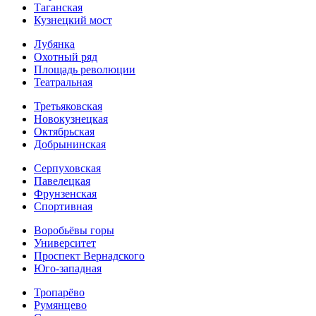
Таганская
Кузнецкий мост
Лубянка
Охотный ряд
Площадь революции
Театральная
Третьяковская
Новокузнецкая
Октябрьская
Добрынинская
Серпуховская
Павелецкая
Фрунзенская
Спортивная
Воробьёвы горы
Университет
Проспект Вернадского
Юго-западная
Тропарёво
Румянцево