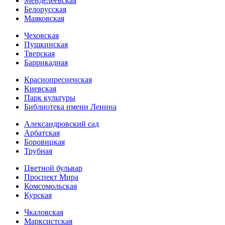
Менделеевская
Белорусская
Маяковская
Чеховская
Пушкинская
Тверская
Баррикадная
Краснопресненская
Киевская
Парк культуры
Библиотека имени Ленина
Александровский сад
Арбатская
Боровицкая
Трубная
Цветной бульвар
Проспект Мира
Комсомольская
Курская
Чкаловская
Марксистская