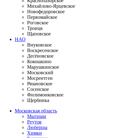
Краснопахорское
Михайлово-Ярцевское
Новофедоровское
Первомайское
Роговское
Троицк
Щаповское
НАО
Внуковское
Воскресенское
Десёновское
Кокошкино
Марушкинское
Московский
Мосрентген
Рязановское
Сосенское
Филимонковское
Щербинка
Московская область
Мытищи
Реутов
Люберцы
Химки