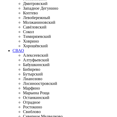
Дмитровский
Западное Дегунино
Коптево
Левобережный
Молжаниновский
Савёловский
Сокол
Тимирязевский
Ховрино
Хорошёвский
СВАО
Алексеевский
Алтуфьевский
Бабушкинский
Бибирево
Бутырский
Лианозово
Лосиноостровский
Марфино
Марьина Роща
Останкинский
Отрадное
Ростокино
Свиблово
Северное Медведково