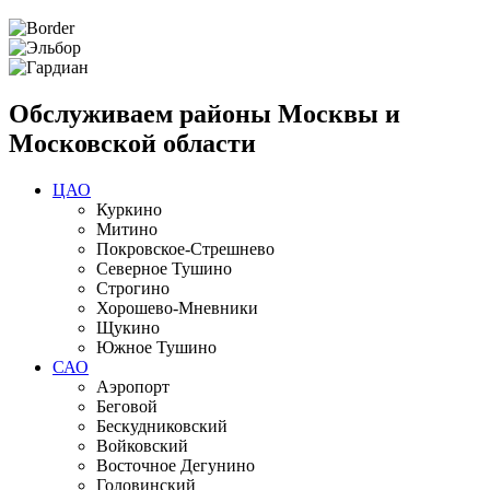
Обслуживаем районы Москвы и
Московской области
ЦАО
Куркино
Митино
Покровское-Стрешнево
Северное Тушино
Строгино
Хорошево-Мневники
Щукино
Южное Тушино
САО
Аэропорт
Беговой
Бескудниковский
Войковский
Восточное Дегунино
Головинский