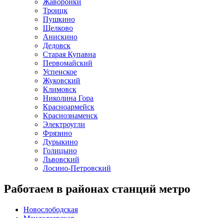
Жаворонки
Троицк
Пушкино
Щелково
Анискино
Дедовск
Старая Купавна
Первомайский
Успенское
Жуковский
Климовск
Николина Гора
Красноармейск
Краснознаменск
Электроугли
Фрязино
Дурыкино
Голицыно
Львовский
Лосино-Петровский
Работаем в районах станций метро
Новослободская