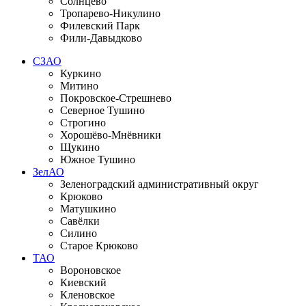
Солнцево
Тропарево-Никулино
Филевский Парк
Фили-Давыдково
СЗАО
Куркино
Митино
Покровское-Стрешнево
Северное Тушино
Строгино
Хорошёво-Мнёвники
Щукино
Южное Тушино
ЗелАО
Зеленоградский административный округ
Крюково
Матушкино
Савёлки
Силино
Старое Крюково
ТАО
Вороновское
Киевский
Кленовское