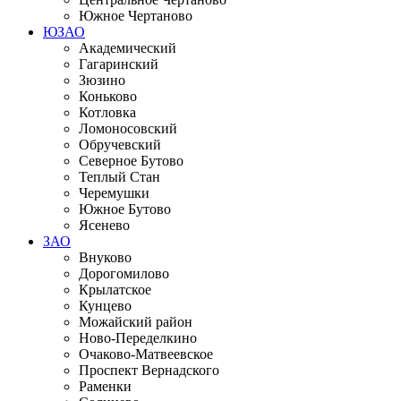
Южное Чертаново
ЮЗАО
Академический
Гагаринский
Зюзино
Коньково
Котловка
Ломоносовский
Обручевский
Северное Бутово
Теплый Стан
Черемушки
Южное Бутово
Ясенево
ЗАО
Внуково
Дорогомилово
Крылатское
Кунцево
Можайский район
Ново-Переделкино
Очаково-Матвеевское
Проспект Вернадского
Раменки