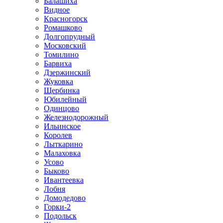
Балашиха
Видное
Красногорск
Ромашково
Долгопрудный
Московский
Томилино
Барвиха
Дзержинский
Жуковка
Щербинка
Юбилейный
Одинцово
Железнодорожный
Ильинское
Королев
Лыткарино
Малаховка
Усово
Быково
Ивантеевка
Лобня
Домодедово
Горки-2
Подольск