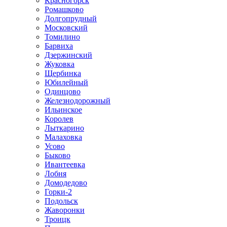
Красногорск
Ромашково
Долгопрудный
Московский
Томилино
Барвиха
Дзержинский
Жуковка
Щербинка
Юбилейный
Одинцово
Железнодорожный
Ильинское
Королев
Лыткарино
Малаховка
Усово
Быково
Ивантеевка
Лобня
Домодедово
Горки-2
Подольск
Жаворонки
Троицк