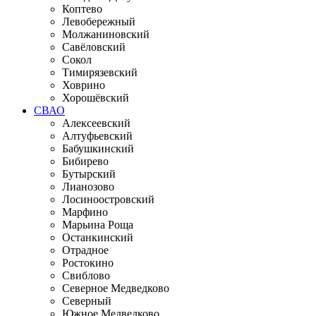
Коптево
Левобережный
Молжаниновский
Савёловский
Сокол
Тимирязевский
Ховрино
Хорошёвский
СВАО
Алексеевский
Алтуфьевский
Бабушкинский
Бибирево
Бутырский
Лианозово
Лосиноостровский
Марфино
Марьина Роща
Останкинский
Отрадное
Ростокино
Свиблово
Северное Медведково
Северный
Южное Медведково