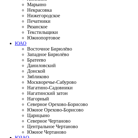
Марьино
Некрасовка
Нижегородское
Печатники
Рязанское
Текстильщики
Южнопортовое
ЮАО
Восточное Бирюлёво
Западное Бирюлёво
Братеево
Даниловский
Донской
Зябликово
Москворечье-Сабурово
Нагатино-Садовники
Нагатинский затон
Нагорный
Северное Орехово-Борисово
Южное Орехово-Борисово
Царицыно
Северное Чертаново
Центральное Чертаново
Южное Чертаново
ЮЗАО