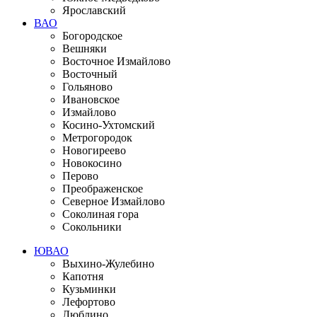
Ярославский
ВАО
Богородское
Вешняки
Восточное Измайлово
Восточный
Гольяново
Ивановское
Измайлово
Косино-Ухтомский
Метрогородок
Новогиреево
Новокосино
Перово
Преображенское
Северное Измайлово
Соколиная гора
Сокольники
ЮВАО
Выхино-Жулебино
Капотня
Кузьминки
Лефортово
Люблино