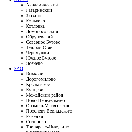
Академический
Гагаринский
Зюзино
Коньково
Котловка
Ломоносовский
Обручевский
Северное Бутово
Теплый Стан
Черемушки
Южное Бутово
Ясенево
ЗАО
Внуково
Дорогомилово
Крылатское
Кунцево
Можайский район
Ново-Переделкино
Очаково-Матвеевское
Проспект Вернадского
Раменки
Солнцево
Тропарево-Никулино