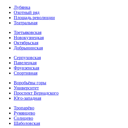
Лубянка
Охотный ряд
Площадь революции
Театральная
Третьяковская
Новокузнецкая
Октябрьская
Добрынинская
Серпуховская
Павелецкая
Фрунзенская
Спортивная
Воробьёвы горы
Университет
Проспект Вернадского
Юго-западная
Тропарёво
Румянцево
Солнцево
Шаболовская