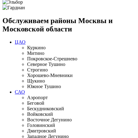
Обслуживаем районы Москвы и
Московской области
ЦАО
Куркино
Митино
Покровское-Стрешнево
Северное Тушино
Строгино
Хорошево-Мневники
Щукино
Южное Тушино
САО
Аэропорт
Беговой
Бескудниковский
Войковский
Восточное Дегунино
Головинский
Дмитровский
Западное Дегунино