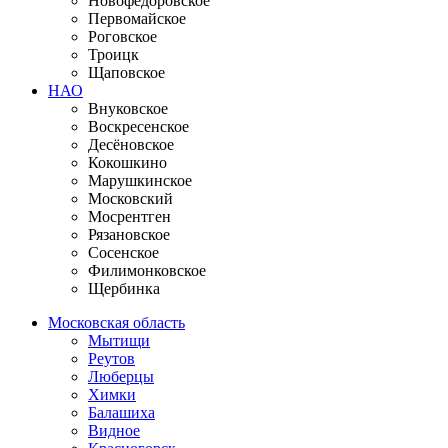
Новофедоровское
Первомайское
Роговское
Троицк
Щаповское
НАО
Внуковское
Воскресенское
Десёновское
Кокошкино
Марушкинское
Московский
Мосрентген
Рязановское
Сосенское
Филимонковское
Щербинка
Московская область
Мытищи
Реутов
Люберцы
Химки
Балашиха
Видное