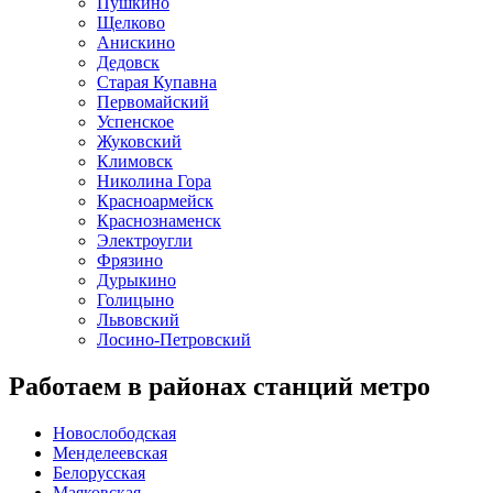
Пушкино
Щелково
Анискино
Дедовск
Старая Купавна
Первомайский
Успенское
Жуковский
Климовск
Николина Гора
Красноармейск
Краснознаменск
Электроугли
Фрязино
Дурыкино
Голицыно
Львовский
Лосино-Петровский
Работаем в районах станций метро
Новослободская
Менделеевская
Белорусская
Маяковская