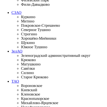
Филевский Парк
Фили-Давыдково
СЗАО
Куркино
Митино
Покровское-Стрешнево
Северное Тушино
Строгино
Хорошёво-Мнёвники
Щукино
Южное Тушино
ЗелАО
Зеленоградский административный округ
Крюково
Матушкино
Савёлки
Силино
Старое Крюково
ТАО
Вороновское
Киевский
Кленовское
Краснопахорское
Михайлово-Ярцевское