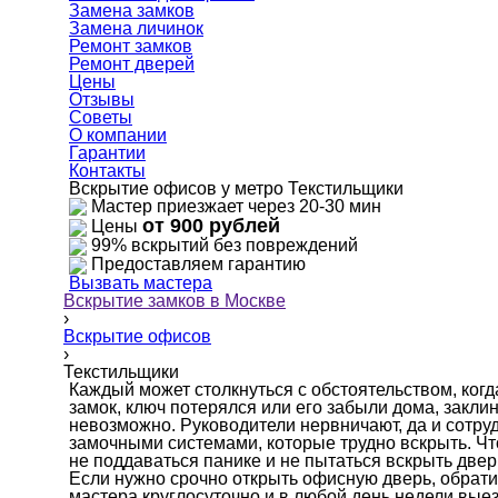
Замена замков
Замена личинок
Ремонт замков
Ремонт дверей
Цены
Отзывы
Советы
О компании
Гарантии
Контакты
Вскрытие офисов у метро Текстильщики
Мастер приезжает через 20-30 мин
от 900 рублей
Цены
99% вскрытий без повреждений
Предоставляем гарантию
Вызвать мастера
Вскрытие замков в Москве
›
Вскрытие офисов
›
Текстильщики
Каждый может столкнуться с обстоятельством, ког
замок, ключ потерялся или его забыли дома, закли
невозможно. Руководители нервничают, да и сотр
замочными системами, которые трудно вскрыть. Чт
не поддаваться панике и не пытаться вскрыть двер
Если нужно срочно открыть офисную дверь, обрат
мастера круглосуточно и в любой день недели вые