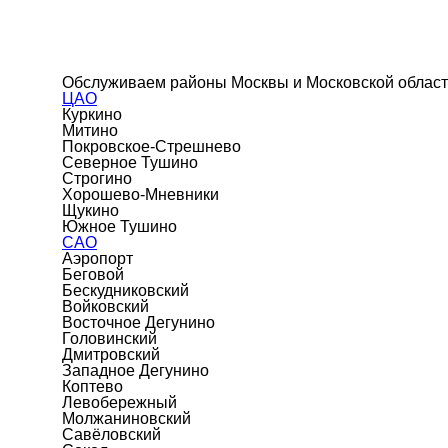
Обслуживаем районы Москвы и Московской облас
ЦАО
Куркино
Митино
Покровское-Стрешнево
Северное Тушино
Строгино
Хорошево-Мневники
Щукино
Южное Тушино
САО
Аэропорт
Беговой
Бескудниковский
Войковский
Восточное Дегунино
Головинский
Дмитровский
Западное Дегунино
Коптево
Левобережный
Молжаниновский
Савёловский