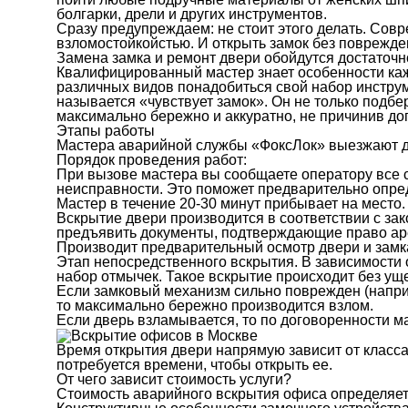
болгарки, дрели и других инструментов.
Сразу предупреждаем: не стоит этого делать. Со
взломостойкойстью. И открыть замок без поврежден
Замена замка и ремонт двери обойдутся достаточ
Квалифицированный мастер знает особенности каж
различных видов понадобиться свой набор инстру
называется «чувствует замок». Он не только подбе
максимально бережно и аккуратно, не причинив д
Этапы работы
Мастера аварийной службы «ФоксЛок» выезжают для
Порядок проведения работ:
При вызове мастера вы сообщаете оператору все 
неисправности. Это поможет предварительно опре
Мастер в течение 20-30 минут прибывает на место.
Вскрытие двери производится в соответствии с з
предъявить документы, подтверждающие право ар
Производит предварительный осмотр двери и замк
Этап непосредственного вскрытия. В зависимости 
набор отмычек. Такое вскрытие происходит без ущ
Если замковый механизм сильно поврежден (наприм
то максимально бережно производится взлом.
Если дверь взламывается, то по договоренности м
Время открытия двери напрямую зависит от класса
потребуется времени, чтобы открыть ее.
От чего зависит стоимость услуги?
Стоимость аварийного вскрытия офиса определяет