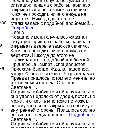
Недавно у меня случилась ужасная
ситуация: пришла с работы, начинаю
открывать дверь, а замок заклинило.
Ключ не проходит, ничего никуда не
вертится. Никогда до этого не
кая
сталкивалась с подобной проблемой.…
Подробнее
Елена
Недавно у меня случилась ужасная
ситуация: пришла с работы, начинаю
ся
открывать дверь, а замок заклинило.
Ключ не проходит, ничего никуда не
т,
вертится. Никогда до этого не
сталкивалась с подобной проблемой.
Пришлось вызывать специалистов.
ия.
Приехали быстро. Ждала, наверное,
минут 20 после вызова. Вскрыли замок.
Правда пришлось потом его менять, но
я хоть домой попала. Спасибо!
Светлана Ф.
Я пришла к бабушке и обнаружила, что
она упала недалеко от двери, встать не
может, и открыть мне тоже не может,
потому что дверь закрыта на собачку с
ой
внутренней стороны. Пришлось срочно
вызывать специалистов,…
Подробнее
Светлана Ф.
Я пришла к бабушке и обнаружила, что