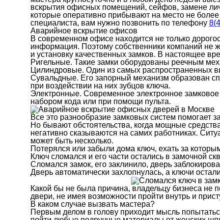
вскрытия офисных помещений, сейфов, замене личи
которые оперативно прибывают на место не более 
специалиста, вам нужно позвонить по телефону
8(
Аварийное вскрытие офисов
В современном офисе находится не только дорого
информация. Поэтому собственники компаний не 
и установку качественных замков. В настоящее вр
Ригельные. Такие замки оборудованы реечным ме
Цилиндровые. Один из самых распространенных в
Сувальдные. Его запорный механизм образован с
при воздействии на них зубцов ключа.
Электронные. Современное электронное замковое у
набором кода или при помощи пульта.
Все это разнообразие замковых систем помогает 
Но бывают обстоятельства, когда мощные средств
негативно сказываются на самих работниках. Ситу
может быть несколько.
Потерялся или забыли дома ключ, ехать за которы
Ключ сломался и его части остались в замочной ск
Сломался замок, его заклинило, дверь заблокирова
Дверь автоматически захлопнулась, а ключи остали
Какой бы не была причина, владельцу бизнеса не п
двери, не имея возможности пройти внутрь и присту
В каком случае вызвать мастера?
Первым делом в голову приходит мысль попытаться
пойти любые подручные материалы от женских шпил