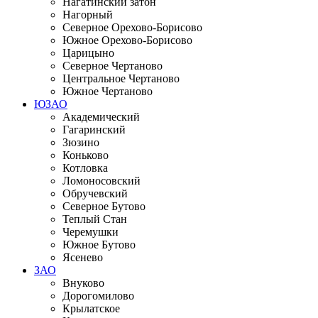
Нагатинский затон
Нагорный
Северное Орехово-Борисово
Южное Орехово-Борисово
Царицыно
Северное Чертаново
Центральное Чертаново
Южное Чертаново
ЮЗАО
Академический
Гагаринский
Зюзино
Коньково
Котловка
Ломоносовский
Обручевский
Северное Бутово
Теплый Стан
Черемушки
Южное Бутово
Ясенево
ЗАО
Внуково
Дорогомилово
Крылатское