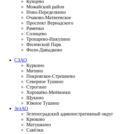
Кунцево
Можайский район
Ново-Переделкино
Очаково-Матвеевское
Проспект Вернадского
Раменки
Солнцево
Тропарево-Никулино
Филевский Парк
Фили-Давыдково
СЗАО
Куркино
Митино
Покровское-Стрешнево
Северное Тушино
Строгино
Хорошёво-Мнёвники
Щукино
Южное Тушино
ЗелАО
Зеленоградский административный округ
Крюково
Матушкино
Савёлки