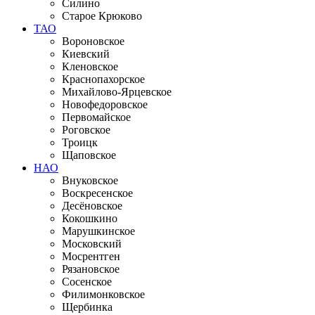
Силино
Старое Крюково
ТАО
Вороновское
Киевский
Кленовское
Краснопахорское
Михайлово-Ярцевское
Новофедоровское
Первомайское
Роговское
Троицк
Щаповское
НАО
Внуковское
Воскресенское
Десёновское
Кокошкино
Марушкинское
Московский
Мосрентген
Рязановское
Сосенское
Филимонковское
Щербинка