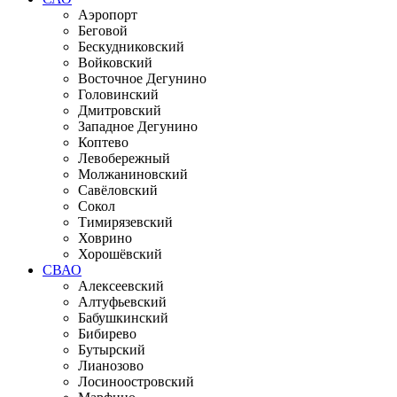
Аэропорт
Беговой
Бескудниковский
Войковский
Восточное Дегунино
Головинский
Дмитровский
Западное Дегунино
Коптево
Левобережный
Молжаниновский
Савёловский
Сокол
Тимирязевский
Ховрино
Хорошёвский
СВАО
Алексеевский
Алтуфьевский
Бабушкинский
Бибирево
Бутырский
Лианозово
Лосиноостровский