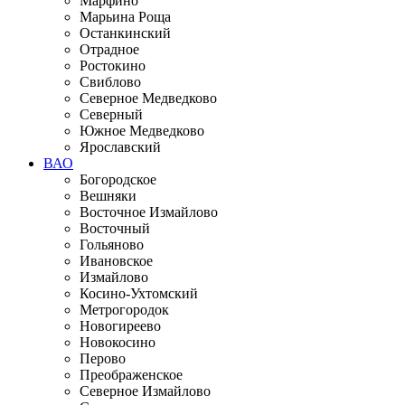
Марфино
Марьина Роща
Останкинский
Отрадное
Ростокино
Свиблово
Северное Медведково
Северный
Южное Медведково
Ярославский
ВАО
Богородское
Вешняки
Восточное Измайлово
Восточный
Гольяново
Ивановское
Измайлово
Косино-Ухтомский
Метрогородок
Новогиреево
Новокосино
Перово
Преображенское
Северное Измайлово