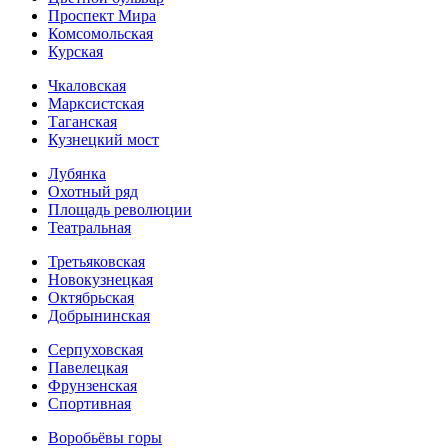
Проспект Мира
Комсомольская
Курская
Чкаловская
Марксистская
Таганская
Кузнецкий мост
Лубянка
Охотный ряд
Площадь революции
Театральная
Третьяковская
Новокузнецкая
Октябрьская
Добрынинская
Серпуховская
Павелецкая
Фрунзенская
Спортивная
Воробьёвы горы