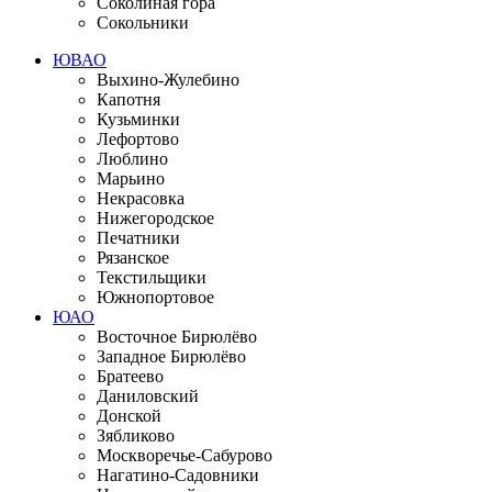
Соколиная гора
Сокольники
ЮВАО
Выхино-Жулебино
Капотня
Кузьминки
Лефортово
Люблино
Марьино
Некрасовка
Нижегородское
Печатники
Рязанское
Текстильщики
Южнопортовое
ЮАО
Восточное Бирюлёво
Западное Бирюлёво
Братеево
Даниловский
Донской
Зябликово
Москворечье-Сабурово
Нагатино-Садовники