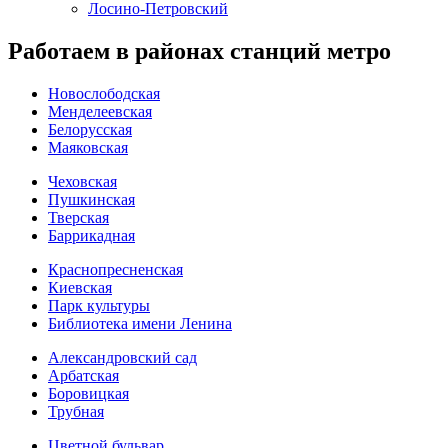
Лосино-Петровский
Работаем в районах станций метро
Новослободская
Менделеевская
Белорусская
Маяковская
Чеховская
Пушкинская
Тверская
Баррикадная
Краснопресненская
Киевская
Парк культуры
Библиотека имени Ленина
Александровский сад
Арбатская
Боровицкая
Трубная
Цветной бульвар