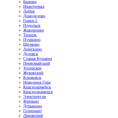
Быково
Ивантеевка
Лобня
Домодедово
Горки-2
Подольск
Жаворонки
Троицк
Пушкино
Щелково
Анискино
Дедовск
Старая Купавна
Первомайский
Успенское
Жуковский
Климовск
Николина Гора
Красноармейск
Краснознаменск
Электроугли
Фрязино
Дурыкино
Голицыно
Львовский