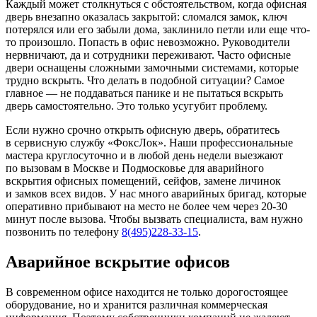
Каждый может столкнуться с обстоятельством, когда офисная
дверь внезапно оказалась закрытой: сломался замок, ключ
потерялся или его забыли дома, заклинило петли или еще что-
то произошло. Попасть в офис невозможно. Руководители
нервничают, да и сотрудники переживают. Часто офисные
двери оснащены сложными замочными системами, которые
трудно вскрыть. Что делать в подобной ситуации? Самое
главное — не поддаваться панике и не пытаться вскрыть
дверь самостоятельно. Это только усугубит проблему.
Если нужно срочно открыть офисную дверь, обратитесь
в сервисную службу «ФоксЛок». Наши профессиональные
мастера круглосуточно и в любой день недели выезжают
по вызовам в Москве и Подмосковье для аварийного
вскрытия офисных помещений, сейфов, замене личинок
и замков всех видов. У нас много аварийных бригад, которые
оперативно прибывают на место не более чем через 20-30
минут после вызова. Чтобы вызвать специалиста, вам нужно
позвонить по телефону
8(495)228-33-15
.
Аварийное вскрытие офисов
В современном офисе находится не только дорогостоящее
оборудование, но и хранится различная коммерческая