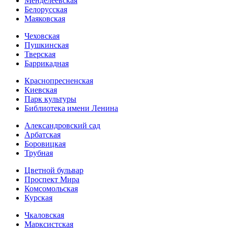
Менделеевская
Белорусская
Маяковская
Чеховская
Пушкинская
Тверская
Баррикадная
Краснопресненская
Киевская
Парк культуры
Библиотека имени Ленина
Александровский сад
Арбатская
Боровицкая
Трубная
Цветной бульвар
Проспект Мира
Комсомольская
Курская
Чкаловская
Марксистская