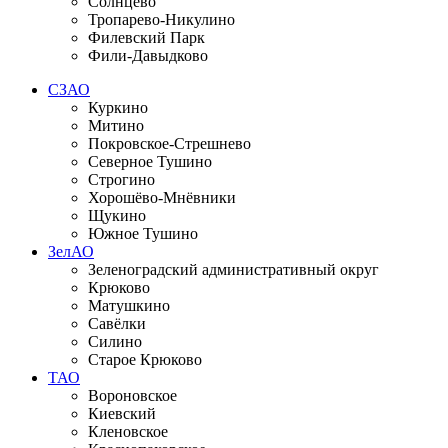
Солнцево
Тропарево-Никулино
Филевский Парк
Фили-Давыдково
СЗАО
Куркино
Митино
Покровское-Стрешнево
Северное Тушино
Строгино
Хорошёво-Мнёвники
Щукино
Южное Тушино
ЗелАО
Зеленоградский административный округ
Крюково
Матушкино
Савёлки
Силино
Старое Крюково
ТАО
Вороновское
Киевский
Кленовское