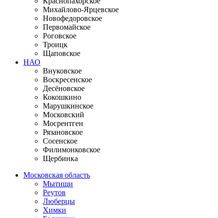
Краснопахорское
Михайлово-Ярцевское
Новофедоровское
Первомайское
Роговское
Троицк
Щаповское
НАО
Внуковское
Воскресенское
Десёновское
Кокошкино
Марушкинское
Московский
Мосрентген
Рязановское
Сосенское
Филимонковское
Щербинка
Московская область
Мытищи
Реутов
Люберцы
Химки