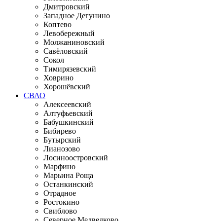
Дмитровский
Западное Дегунино
Коптево
Левобережный
Молжаниновский
Савёловский
Сокол
Тимирязевский
Ховрино
Хорошёвский
СВАО
Алексеевский
Алтуфьевский
Бабушкинский
Бибирево
Бутырский
Лианозово
Лосиноостровский
Марфино
Марьина Роща
Останкинский
Отрадное
Ростокино
Свиблово
Северное Медведково