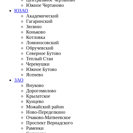
Южное Чертаново
ЮЗАО
Академический
Гагаринский
Зюзино
Коньково
Котловка
Ломоносовский
Обручевский
Северное Бутово
Теплый Стан
Черемушки
Южное Бутово
Ясенево
ЗАО
Внуково
Дорогомилово
Крылатское
Кунцево
Можайский район
Ново-Переделкино
Очаково-Матвеевское
Проспект Вернадского
Раменки