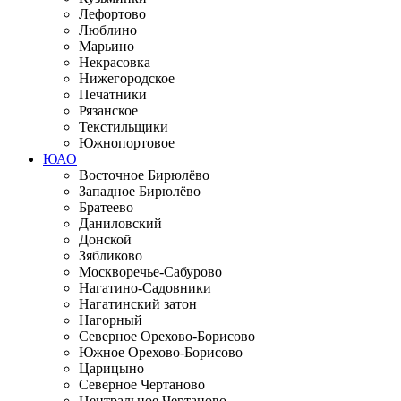
Лефортово
Люблино
Марьино
Некрасовка
Нижегородское
Печатники
Рязанское
Текстильщики
Южнопортовое
ЮАО
Восточное Бирюлёво
Западное Бирюлёво
Братеево
Даниловский
Донской
Зябликово
Москворечье-Сабурово
Нагатино-Садовники
Нагатинский затон
Нагорный
Северное Орехово-Борисово
Южное Орехово-Борисово
Царицыно
Северное Чертаново
Центральное Чертаново