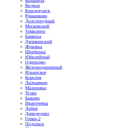
Балашиха
Видное
Красногорск
Ромашково
Долгопрудный
Московский
Томилино
Барвиха
Дзержинский
Жуковка
Щербинка
Юбилейный
Одинцово
Железнодорожный
Ильинское
Королев
Лыткарино
Малаховка
Усово
Быково
Ивантеевка
Лобня
Домодедово
Горки-2
Подольск