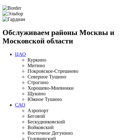
Обслуживаем районы Москвы и
Московской области
ЦАО
Куркино
Митино
Покровское-Стрешнево
Северное Тушино
Строгино
Хорошево-Мневники
Щукино
Южное Тушино
САО
Аэропорт
Беговой
Бескудниковский
Войковский
Восточное Дегунино
Головинский