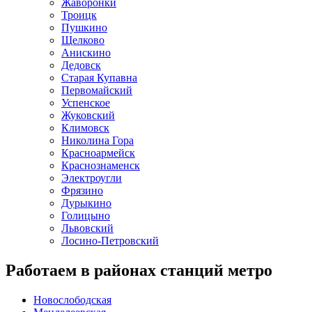
Жаворонки
Троицк
Пушкино
Щелково
Анискино
Дедовск
Старая Купавна
Первомайский
Успенское
Жуковский
Климовск
Николина Гора
Красноармейск
Краснознаменск
Электроугли
Фрязино
Дурыкино
Голицыно
Львовский
Лосино-Петровский
Работаем в районах станций метро
Новослободская