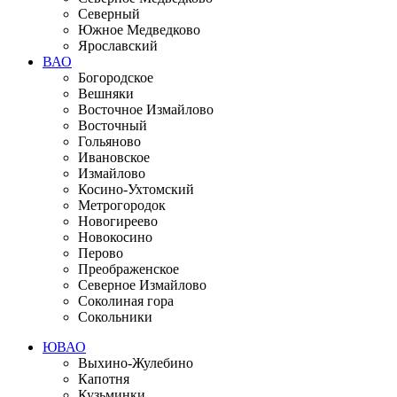
Северный
Южное Медведково
Ярославский
ВАО
Богородское
Вешняки
Восточное Измайлово
Восточный
Гольяново
Ивановское
Измайлово
Косино-Ухтомский
Метрогородок
Новогиреево
Новокосино
Перово
Преображенское
Северное Измайлово
Соколиная гора
Сокольники
ЮВАО
Выхино-Жулебино
Капотня
Кузьминки