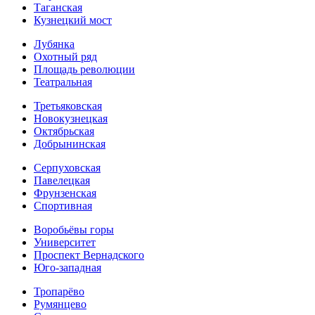
Таганская
Кузнецкий мост
Лубянка
Охотный ряд
Площадь революции
Театральная
Третьяковская
Новокузнецкая
Октябрьская
Добрынинская
Серпуховская
Павелецкая
Фрунзенская
Спортивная
Воробьёвы горы
Университет
Проспект Вернадского
Юго-западная
Тропарёво
Румянцево