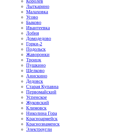
Королев
Лыткарино
Малаховка
Усово
Быково
Ивантеевка
Лобня
Домодедово
Горки-2
Подольск
Жаворонки
Троицк
Пушкино
Щелково
Анискино
Дедовск
Старая Купавна
Первомайский
Успенское
Жуковский
Климовск
Николина Гора
Красноармейск
Краснознаменск
Электроугли