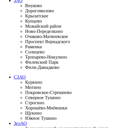
ЗАО
Внуково
Дорогомилово
Крылатское
Кунцево
Можайский район
Ново-Переделкино
Очаково-Матвеевское
Проспект Вернадского
Раменки
Солнцево
Тропарево-Никулино
Филевский Парк
Фили-Давыдково
СЗАО
Куркино
Митино
Покровское-Стрешнево
Северное Тушино
Строгино
Хорошёво-Мнёвники
Щукино
Южное Тушино
ЗелАО