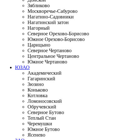
Зябликово
Москворечье-Сабурово
Нагатино-Садовники
Нагатинский затон
Нагорный
Северное Орехово-Борисово
Южное Орехово-Борисово
Царицыно
Северное Чертаново
Центральное Чертаново
Южное Чертаново
ЮЗАО
Академический
Гагаринский
Зюзино
Коньково
Котловка
Ломоносовский
Обручевский
Северное Бутово
Теплый Стан
Черемушки
Южное Бутово
Ясенево