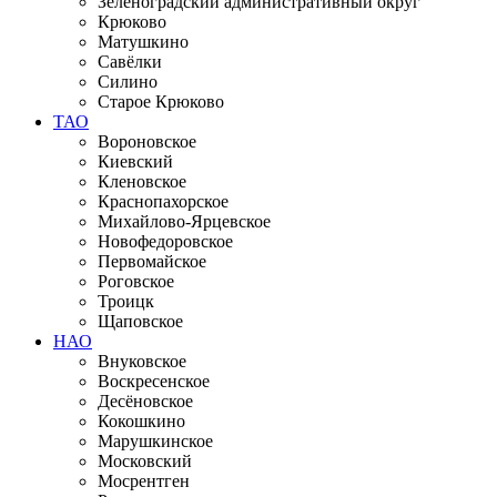
Зеленоградский административный округ
Крюково
Матушкино
Савёлки
Силино
Старое Крюково
ТАО
Вороновское
Киевский
Кленовское
Краснопахорское
Михайлово-Ярцевское
Новофедоровское
Первомайское
Роговское
Троицк
Щаповское
НАО
Внуковское
Воскресенское
Десёновское
Кокошкино
Марушкинское
Московский
Мосрентген