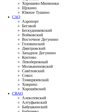
Хорошево-Мневники
Щукино
Южное Тушино
САО
Аэропорт
Беговой
Бескудниковский
Войковский
Восточное Дегунино
Головинский
Дмитровский
Западное Дегунино
Коптево
Левобережный
Молжаниновский
Савёловский
Сокол
Тимирязевский
Ховрино
Хорошёвский
СВАО
Алексеевский
Алтуфьевский
Бабушкинский
Бибирево