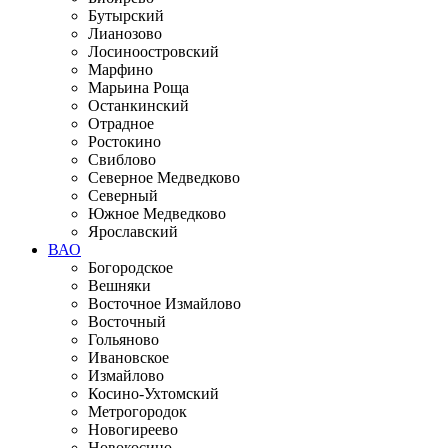
Бутырский
Лианозово
Лосиноостровский
Марфино
Марьина Роща
Останкинский
Отрадное
Ростокино
Свиблово
Северное Медведково
Северный
Южное Медведково
Ярославский
ВАО
Богородское
Вешняки
Восточное Измайлово
Восточный
Гольяново
Ивановское
Измайлово
Косино-Ухтомский
Метрогородок
Новогиреево
Новокосино