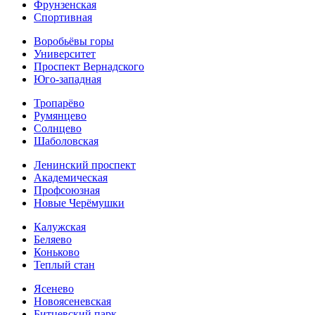
Фрунзенская
Спортивная
Воробьёвы горы
Университет
Проспект Вернадского
Юго-западная
Тропарёво
Румянцево
Солнцево
Шаболовская
Ленинский проспект
Академическая
Профсоюзная
Новые Черёмушки
Калужская
Беляево
Коньково
Теплый стан
Ясенево
Новоясеневская
Битцевский парк