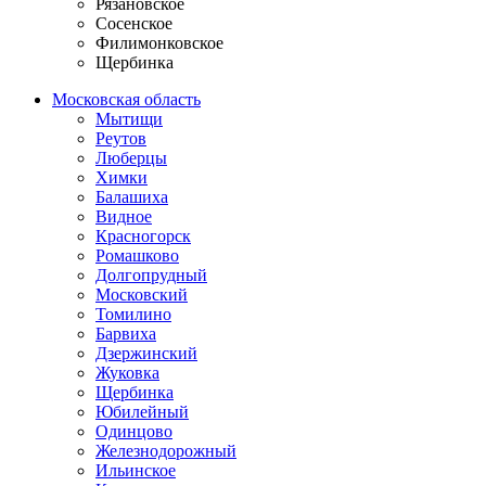
Рязановское
Сосенское
Филимонковское
Щербинка
Московская область
Мытищи
Реутов
Люберцы
Химки
Балашиха
Видное
Красногорск
Ромашково
Долгопрудный
Московский
Томилино
Барвиха
Дзержинский
Жуковка
Щербинка
Юбилейный
Одинцово
Железнодорожный
Ильинское