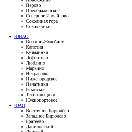
Перово
Преображенское
Северное Измайлово
Соколиная гора
Сокольники
ЮВАО
Выхино-Жулебино
Капотня
Кузьминки
Лефортово
Люблино
Марьино
Некрасовка
Нижегородское
Печатники
Рязанское
Текстильщики
Южнопортовое
ЮАО
Восточное Бирюлёво
Западное Бирюлёво
Братеево
Даниловский
Донской