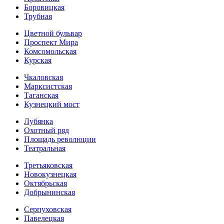
Боровицкая
Трубная
Цветной бульвар
Проспект Мира
Комсомольская
Курская
Чкаловская
Марксистская
Таганская
Кузнецкий мост
Лубянка
Охотный ряд
Площадь революции
Театральная
Третьяковская
Новокузнецкая
Октябрьская
Добрынинская
Серпуховская
Павелецкая