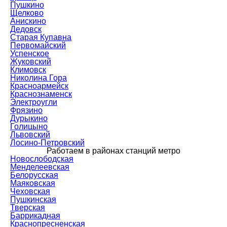
Пушкино
Щелково
Анискино
Дедовск
Старая Купавна
Первомайский
Успенское
Жуковский
Климовск
Николина Гора
Красноармейск
Краснознаменск
Электроугли
Фрязино
Дурыкино
Голицыно
Львовский
Лосино-Петровский
Работаем в районах станций метро
Новослободская
Менделеевская
Белорусская
Маяковская
Чеховская
Пушкинская
Тверская
Баррикадная
Краснопресненская