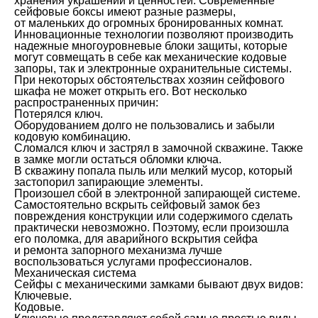
хранения украшений и ценностей. Современные
сейфовые боксы имеют разные размеры,
от маленьких до огромных бронированных комнат.
Инновационные технологии позволяют производить
надежные многоуровневые блоки защиты, которые
могут совмещать в себе как механические кодовые
запоры, так и электронные охранительные системы.
При некоторых обстоятельствах хозяин сейфового
шкафа не может открыть его. Вот несколько
распространенных причин:
Потерялся ключ.
Оборудованием долго не пользовались и забыли
кодовую комбинацию.
Сломался ключ и застрял в замочной скважине. Также
в замке могли остаться обломки ключа.
В скважину попала пыль или мелкий мусор, который
застопорил запирающие элементы.
Произошел сбой в электронной запирающей системе.
Самостоятельно вскрыть сейфовый замок без
повреждения конструкции или содержимого сделать
практически невозможно. Поэтому, если произошла
его поломка, для аварийного вскрытия сейфа
и ремонта запорного механизма лучше
воспользоваться услугами профессионалов.
Механическая система
Сейфы с механическими замками бывают двух видов:
Ключевые.
Кодовые.