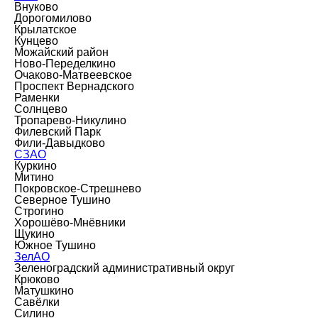
Внуково
Дорогомилово
Крылатское
Кунцево
Можайский район
Ново-Переделкино
Очаково-Матвеевское
Проспект Вернадского
Раменки
Солнцево
Тропарево-Никулино
Филевский Парк
Фили-Давыдково
СЗАО
Куркино
Митино
Покровское-Стрешнево
Северное Тушино
Строгино
Хорошёво-Мнёвники
Щукино
Южное Тушино
ЗелАО
Зеленоградский административный округ
Крюково
Матушкино
Савёлки
Силино