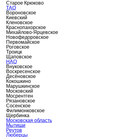
Старое Крюково
ТАО
Вороновское
Киевский
Кленовское
Краснопахорское
Михайлово-Ярцевское
Новофедоровское
Первомайское
Роговское
Троицк
Щаповское
НАО
Внуковское
Воскресенское
Десёновское
Кокошкино
Марушкинское
Московский
Мосрентген
Рязановское
Сосенское
Филимонковское
Щербинка
Московская область
Мытищи
Реутов
Люберцы