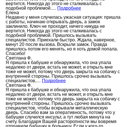
вертится. Никогда до этого не сталкивалась с
подобной проблемой.…
Подробнее
Елена
Недавно у меня случилась ужасная ситуация: пришла
с работы, начинаю открывать дверь, а замок
заклинило. Ключ не проходит, ничего никуда не
вертится. Никогда до этого не сталкивалась с
подобной проблемой. Пришлось вызывать
специалистов. Приехали быстро. Ждала, наверное,
минут 20 после вызова. Вскрыли замок. Правда
пришлось потом его менять, но я хоть домой попала.
Спасибо!
Светлана Ф.
Я пришла к бабушке и обнаружила, что она упала
недалеко от двери, встать не может, и открыть мне
тоже не может, потому что дверь закрыта на собачку с
внутренней стороны. Пришлось срочно вызывать
специалистов,…
Подробнее
Светлана Ф.
Я пришла к бабушке и обнаружила, что она упала
недалеко от двери, встать не может, и открыть мне
тоже не может, потому что дверь закрыта на собачку с
внутренней стороны. Пришлось срочно вызывать
специалистов, чтобы вскрывали металлическую
дверь. Спасибо вам за оперативность, потому что у
бабушки случился инсульт, а тут любая минута на
счету. Благодаря Вашей расторопности мы вовремя
отправили бабушку в больницу. Если у кого-то