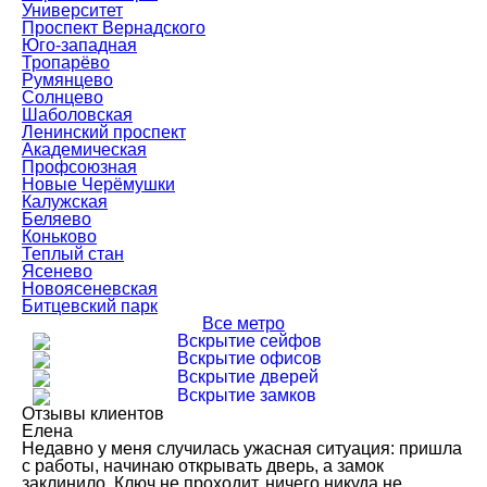
Университет
Проспект Вернадского
Юго-западная
Тропарёво
Румянцево
Солнцево
Шаболовская
Ленинский проспект
Академическая
Профсоюзная
Новые Черёмушки
Калужская
Беляево
Коньково
Теплый стан
Ясенево
Новоясеневская
Битцевский парк
Все метро
Вскрытие сейфов
Вскрытие офисов
Вскрытие дверей
Вскрытие замков
Отзывы клиентов
Елена
Недавно у меня случилась ужасная ситуация: пришла
с работы, начинаю открывать дверь, а замок
заклинило. Ключ не проходит, ничего никуда не