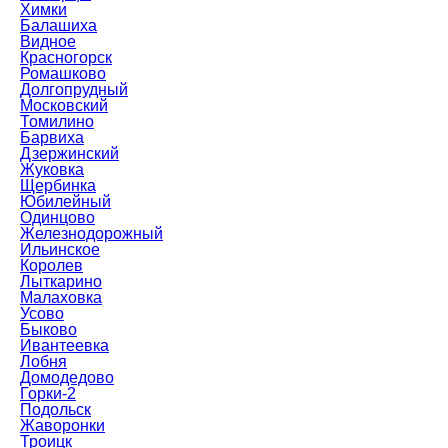
Химки
Балашиха
Видное
Красногорск
Ромашково
Долгопрудный
Московский
Томилино
Барвиха
Дзержинский
Жуковка
Щербинка
Юбилейный
Одинцово
Железнодорожный
Ильинское
Королев
Лыткарино
Малаховка
Усово
Быково
Ивантеевка
Лобня
Домодедово
Горки-2
Подольск
Жаворонки
Троицк