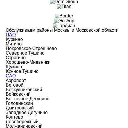
Обслуживаем районы Москвы и Московской области
ЦАО
Куркино
Митино
Покровское-Стрешнево
Северное Тушино
Строгино
Хорошево-Мневники
Щукино
Южное Тушино
САО
Аэропорт
Беговой
Бескудниковский
Войковский
Восточное Дегунино
Головинский
Дмитровский
Западное Дегунино
Коптево
Левобережный
Молжаниновский