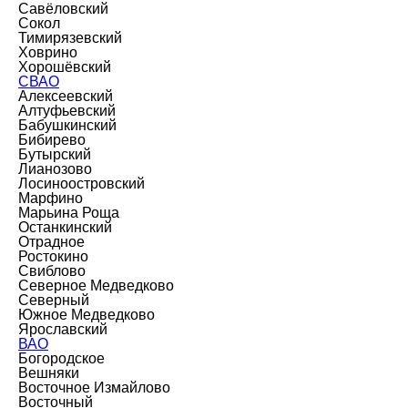
Савёловский
Сокол
Тимирязевский
Ховрино
Хорошёвский
СВАО
Алексеевский
Алтуфьевский
Бабушкинский
Бибирево
Бутырский
Лианозово
Лосиноостровский
Марфино
Марьина Роща
Останкинский
Отрадное
Ростокино
Свиблово
Северное Медведково
Северный
Южное Медведково
Ярославский
ВАО
Богородское
Вешняки
Восточное Измайлово
Восточный