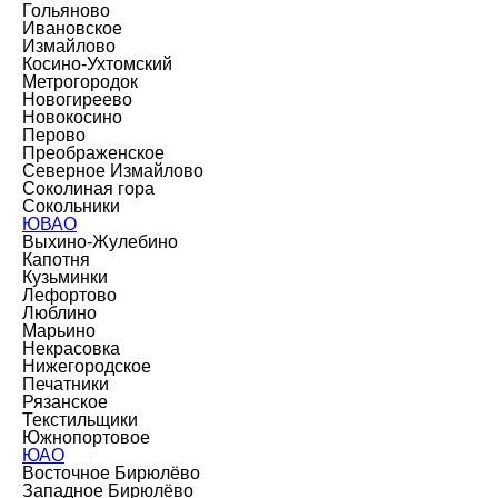
Гольяново
Ивановское
Измайлово
Косино-Ухтомский
Метрогородок
Новогиреево
Новокосино
Перово
Преображенское
Северное Измайлово
Соколиная гора
Сокольники
ЮВАО
Выхино-Жулебино
Капотня
Кузьминки
Лефортово
Люблино
Марьино
Некрасовка
Нижегородское
Печатники
Рязанское
Текстильщики
Южнопортовое
ЮАО
Восточное Бирюлёво
Западное Бирюлёво