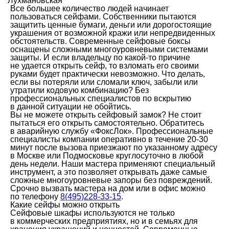
Лухмановская
Все большее количество людей начинает
пользоваться сейфами. Собственники пытаются
защитить ценные бумаги, деньги или дорогостоящие
украшения от возможной кражи или непредвиденных
обстоятельств. Современные сейфовые боксы
оснащены сложными многоуровневыми системами
защиты. И если владельцу по какой-то причине
не удается открыть сейф, то взломать его своими
руками будет практически невозможно. Что делать,
если вы потеряли или сломали ключ, забыли или
утратили кодовую комбинацию? Без
профессиональных специалистов по вскрытию
в данной ситуации не обойтись.
Вы не можете открыть сейфовый замок? Не стоит
пытаться его открыть самостоятельно. Обратитесь
в аварийную службу «ФоксЛок». Профессиональные
специалисты компании оперативно в течение 20-30
минут после вызова приезжают по указанному адресу
в Москве или Подмосковье круглосуточно в любой
день недели. Наши мастера применяют специальный
инструмент, а это позволяет открывать даже самые
сложные многоуровневые запоры без повреждений.
Срочно вызвать мастера на дом или в офис можно
по телефону
8(495)228-33-15
.
Какие сейфы можно открыть
Сейфовые шкафы используются не только
в коммерческих предприятиях, но и в семьях для