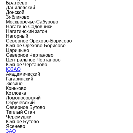
Братеево
Даниловский
Донской
Зябликово
Москворечье-Сабурово
Нагатино-Садовники
Нагатинский затон
Нагорный
Северное Орехово-Борисово
Южное Орехово-Борисово
Царицыно
Северное Чертаново
Центральное Чертаново
Южное Чертаново
ЮЗАО
Академический
Гагаринский
Зюзино
Коньково
Котловка
Ломоносовский
Обручевский
Северное Бутово
Теплый Стан
Черемушки
Южное Бутово
Ясенево
ЗАО