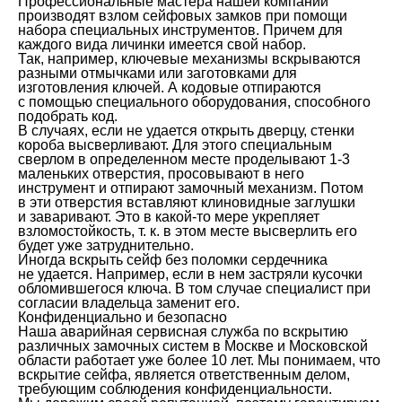
Профессиональные мастера нашей компании
производят взлом сейфовых замков при помощи
набора специальных инструментов. Причем для
каждого вида личинки имеется свой набор.
Так, например, ключевые механизмы вскрываются
разными отмычками или заготовками для
изготовления ключей. А кодовые отпираются
с помощью специального оборудования, способного
подобрать код.
В случаях, если не удается открыть дверцу, стенки
короба высверливают. Для этого специальным
сверлом в определенном месте проделывают 1-3
маленьких отверстия, просовывают в него
инструмент и отпирают замочный механизм. Потом
в эти отверстия вставляют клиновидные заглушки
и заваривают. Это в какой-то мере укрепляет
взломостойкость, т. к. в этом месте высверлить его
будет уже затруднительно.
Иногда вскрыть сейф без поломки сердечника
не удается. Например, если в нем застряли кусочки
обломившегося ключа. В том случае специалист при
согласии владельца заменит его.
Конфиденциально и безопасно
Наша аварийная сервисная служба по вскрытию
различных замочных систем в Москве и Московской
области работает уже более 10 лет. Мы понимаем, что
вскрытие сейфа, является ответственным делом,
требующим соблюдения конфиденциальности.