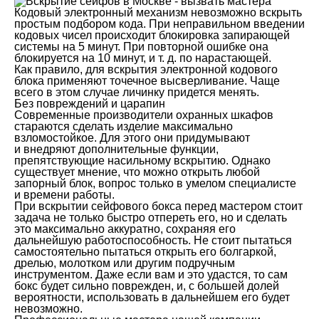
Кодовый электронный механизм невозможно вскрыть
простым подбором кода. При неправильном введении
кодовых чисел происходит блокировка запирающей
системы на 5 минут. При повторной ошибке она
блокируется на 10 минут, и т. д. по нарастающей.
Как правило, для вскрытия электронной кодового
блока применяют точечное высверливание. Чаще
всего в этом случае личинку придется менять.
Без повреждений и царапин
Современные производители охранных шкафов
стараются сделать изделие максимально
взломостойкое. Для этого они придумывают
и внедряют дополнительные функции,
препятствующие насильному вскрытию. Однако
существует мнение, что можно открыть любой
запорный блок, вопрос только в умелом специалисте
и времени работы.
При вскрытии сейфового бокса перед мастером стоит
задача не только быстро отпереть его, но и сделать
это максимально аккуратно, сохраняя его
дальнейшую работоспособность. Не стоит пытаться
самостоятельно пытаться открыть его болгаркой,
дрелью, молотком или другим подручным
инструментом. Даже если вам и это удастся, то сам
бокс будет сильно поврежден, и, с большей долей
вероятности, использовать в дальнейшем его будет
невозможно.