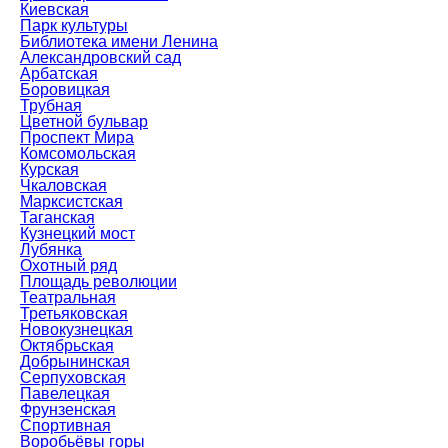
Киевская
Парк культуры
Библиотека имени Ленина
Александровский сад
Арбатская
Боровицкая
Трубная
Цветной бульвар
Проспект Мира
Комсомольская
Курская
Чкаловская
Марксистская
Таганская
Кузнецкий мост
Лубянка
Охотный ряд
Площадь революции
Театральная
Третьяковская
Новокузнецкая
Октябрьская
Добрынинская
Серпуховская
Павелецкая
Фрунзенская
Спортивная
Воробьёвы горы