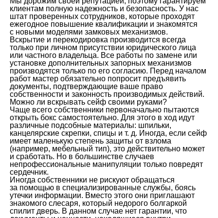
Мы дорожим своей репутацией, поэтому гарантируем
клиентам полную надежность и безопасность. У нас
штат проверенных сотрудников, которые проходят
ежегодное повышение квалификации и знакомятся
с новыми моделями замковых механизмов.
Вскрытие и перекодировка производится всегда
только при личном присутствии юридического лица
или частного владельца. Все работы по замене или
установке дополнительных запорных механизмов
производятся только по его согласию. Перед началом
работ мастер обязательно попросит предъявить
документы, подтверждающие ваше право
собственности и законность производимых действий.
Можно ли вскрывать сейф своими руками?
Чаще всего собственники первоначально пытаются
открыть бокс самостоятельно. Для этого в ход идут
различные подсобные материалы: шпильки,
канцелярские скрепки, спицы и т. д. Иногда, если сейф
имеет маленькую степень защиты от взлома
(например, мебельный тип), это действительно может
и сработать. Но в большинстве случаев
непрофессиональные манипуляции только повредят
сердечник.
Иногда собственники не рискуют обращаться
за помощью в специализированные службы, боясь
утечки информации. Вместо этого они приглашают
знакомого слесаря, который недорого болгаркой
спилит дверь. В данном случае нет гарантии, что