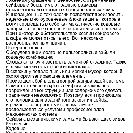
хранения украшений и ценностей. Современные
сейфовые боксы имеют разные размеры,
от маленьких до огромных бронированных комнат.
Инновационные технологии позволяют производить
надежные многоуровневые блоки защиты, которые
могут совмещать в себе как механические кодовые
запоры, так и электронные охранительные системы.
При некоторых обстоятельствах хозяин сейфового
шкафа не может открыть его. Вот несколько
распространенных причин:
Потерялся ключ.
Оборудованием долго не пользовались и забыли
кодовую комбинацию.
Сломался ключ и застрял в замочной скважине. Также
в замке могли остаться обломки ключа.
В скважину попала пыль или мелкий мусор, который
застопорил запирающие элементы.
Произошел сбой в электронной запирающей системе.
Самостоятельно вскрыть сейфовый замок без
повреждения конструкции или содержимого сделать
практически невозможно. Поэтому, если произошла
его поломка, для аварийного вскрытия сейфа
и ремонта запорного механизма лучше
воспользоваться услугами профессионалов.
Механическая система
Сейфы с механическими замками бывают двух видов:
Ключевые.
Кодовые.