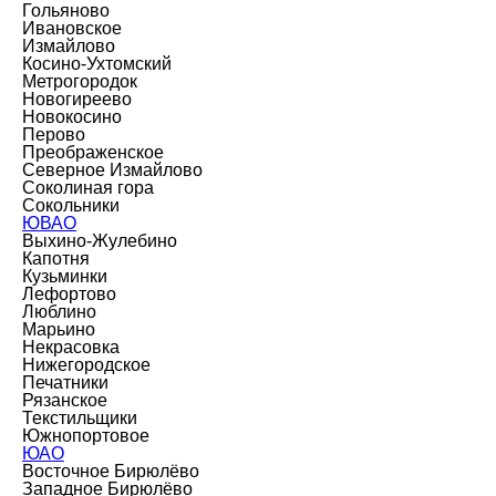
Гольяново
Ивановское
Измайлово
Косино-Ухтомский
Метрогородок
Новогиреево
Новокосино
Перово
Преображенское
Северное Измайлово
Соколиная гора
Сокольники
ЮВАО
Выхино-Жулебино
Капотня
Кузьминки
Лефортово
Люблино
Марьино
Некрасовка
Нижегородское
Печатники
Рязанское
Текстильщики
Южнопортовое
ЮАО
Восточное Бирюлёво
Западное Бирюлёво