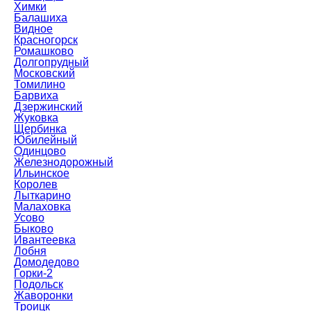
Химки
Балашиха
Видное
Красногорск
Ромашково
Долгопрудный
Московский
Томилино
Барвиха
Дзержинский
Жуковка
Щербинка
Юбилейный
Одинцово
Железнодорожный
Ильинское
Королев
Лыткарино
Малаховка
Усово
Быково
Ивантеевка
Лобня
Домодедово
Горки-2
Подольск
Жаворонки
Троицк