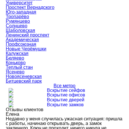
Университет
Проспект Вернадского
Юго-западная
Тропарёво
Румянцево
Солнцево
Шаболовская
Ленинский проспект
Академическая
Профсоюзная
Новые Черёмушки
Калужская
Беляево
Коньково
Теплый стан
Ясенево
Новоясеневская
Битцевский парк
Все метро
Вскрытие сейфов
Вскрытие офисов
Вскрытие дверей
Вскрытие замков
Отзывы клиентов
Елена
Недавно у меня случилась ужасная ситуация: пришла
с работы, начинаю открывать дверь, а замок
заклинило. Ключ не проходит, ничего никуда не