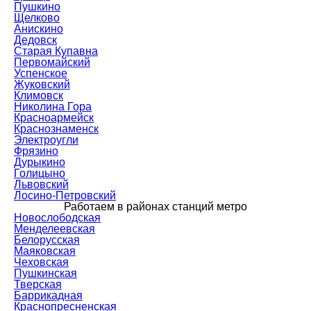
Пушкино
Щелково
Анискино
Дедовск
Старая Купавна
Первомайский
Успенское
Жуковский
Климовск
Николина Гора
Красноармейск
Краснознаменск
Электроугли
Фрязино
Дурыкино
Голицыно
Львовский
Лосино-Петровский
Работаем в районах станций метро
Новослободская
Менделеевская
Белорусская
Маяковская
Чеховская
Пушкинская
Тверская
Баррикадная
Краснопресненская