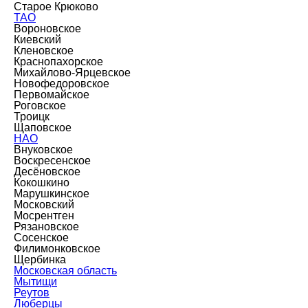
Старое Крюково
ТАО
Вороновское
Киевский
Кленовское
Краснопахорское
Михайлово-Ярцевское
Новофедоровское
Первомайское
Роговское
Троицк
Щаповское
НАО
Внуковское
Воскресенское
Десёновское
Кокошкино
Марушкинское
Московский
Мосрентген
Рязановское
Сосенское
Филимонковское
Щербинка
Московская область
Мытищи
Реутов
Люберцы