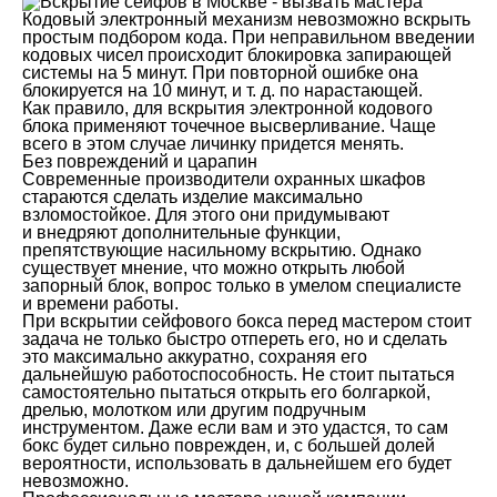
Кодовый электронный механизм невозможно вскрыть
простым подбором кода. При неправильном введении
кодовых чисел происходит блокировка запирающей
системы на 5 минут. При повторной ошибке она
блокируется на 10 минут, и т. д. по нарастающей.
Как правило, для вскрытия электронной кодового
блока применяют точечное высверливание. Чаще
всего в этом случае личинку придется менять.
Без повреждений и царапин
Современные производители охранных шкафов
стараются сделать изделие максимально
взломостойкое. Для этого они придумывают
и внедряют дополнительные функции,
препятствующие насильному вскрытию. Однако
существует мнение, что можно открыть любой
запорный блок, вопрос только в умелом специалисте
и времени работы.
При вскрытии сейфового бокса перед мастером стоит
задача не только быстро отпереть его, но и сделать
это максимально аккуратно, сохраняя его
дальнейшую работоспособность. Не стоит пытаться
самостоятельно пытаться открыть его болгаркой,
дрелью, молотком или другим подручным
инструментом. Даже если вам и это удастся, то сам
бокс будет сильно поврежден, и, с большей долей
вероятности, использовать в дальнейшем его будет
невозможно.