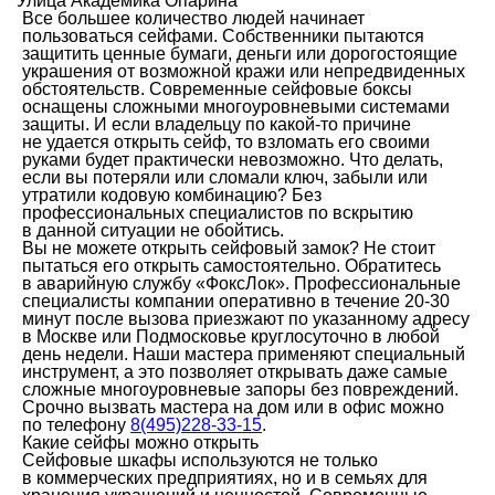
Улица Академика Опарина
Все большее количество людей начинает
пользоваться сейфами. Собственники пытаются
защитить ценные бумаги, деньги или дорогостоящие
украшения от возможной кражи или непредвиденных
обстоятельств. Современные сейфовые боксы
оснащены сложными многоуровневыми системами
защиты. И если владельцу по какой-то причине
не удается открыть сейф, то взломать его своими
руками будет практически невозможно. Что делать,
если вы потеряли или сломали ключ, забыли или
утратили кодовую комбинацию? Без
профессиональных специалистов по вскрытию
в данной ситуации не обойтись.
Вы не можете открыть сейфовый замок? Не стоит
пытаться его открыть самостоятельно. Обратитесь
в аварийную службу «ФоксЛок». Профессиональные
специалисты компании оперативно в течение 20-30
минут после вызова приезжают по указанному адресу
в Москве или Подмосковье круглосуточно в любой
день недели. Наши мастера применяют специальный
инструмент, а это позволяет открывать даже самые
сложные многоуровневые запоры без повреждений.
Срочно вызвать мастера на дом или в офис можно
по телефону
8(495)228-33-15
.
Какие сейфы можно открыть
Сейфовые шкафы используются не только
в коммерческих предприятиях, но и в семьях для