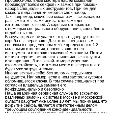
Профессиональные мастера нашей компании
производят взлом сейфовых замков при помощи
набора специальных инструментов. Причем для
каждого вида личинки имеется свой набор.
Так, например, ключевые механизмы вскрываются
разными отмычками или заготовками для
изготовления ключей. А кодовые отпираются
с помощью специального оборудования, способного
подобрать код.
В случаях, если не удается открыть дверцу, стенки
короба высверливают. Для этого специальным
сверлом в определенном месте проделывают 1-3
маленьких отверстия, просовывают в него
инструмент и отпирают замочный механизм. Потом
в эти отверстия вставляют клиновидные заглушки
и заваривают. Это в какой-то мере укрепляет
взломостойкость, т. к. в этом месте высверлить его
будет уже затруднительно.
Иногда вскрыть сейф без поломки сердечника
не удается. Например, если в нем застряли кусочки
обломившегося ключа. В том случае специалист при
согласии владельца заменит его.
Конфиденциально и безопасно
Наша аварийная сервисная служба по вскрытию
различных замочных систем в Москве и Московской
области работает уже более 10 лет. Мы понимаем, что
вскрытие сейфа, является ответственным делом,
требующим соблюдения конфиденциальности.