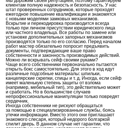
Мы дорожим своей репутацией, поэтому гарантируем
клиентам полную надежность и безопасность. У нас
штат проверенных сотрудников, которые проходят
ежегодное повышение квалификации и знакомятся
с новыми моделями замковых механизмов.
Вскрытие и перекодировка производится всегда
только при личном присутствии юридического лица
или частного владельца. Все работы по замене или
установке дополнительных запорных механизмов
производятся только по его согласию. Перед началом
работ мастер обязательно попросит предъявить
документы, подтверждающие ваше право
собственности и законность производимых действий.
Можно ли вскрывать сейф своими руками?
Чаще всего собственники первоначально пытаются
открыть бокс самостоятельно. Для этого в ход идут
различные подсобные материалы: шпильки,
канцелярские скрепки, спицы и т. д. Иногда, если сейф
имеет маленькую степень защиты от взлома
(например, мебельный тип), это действительно может
и сработать. Но в большинстве случаев
непрофессиональные манипуляции только повредят
сердечник.
Иногда собственники не рискуют обращаться
за помощью в специализированные службы, боясь
утечки информации. Вместо этого они приглашают
знакомого слесаря, который недорого болгаркой
спилит дверь. В данном случае нет гарантии, что