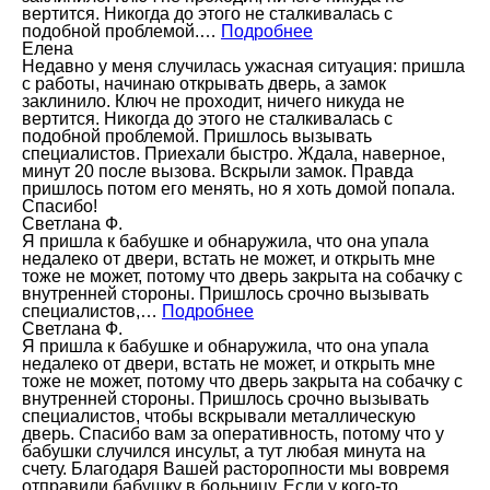
вертится. Никогда до этого не сталкивалась с
подобной проблемой.…
Подробнее
Елена
Недавно у меня случилась ужасная ситуация: пришла
с работы, начинаю открывать дверь, а замок
заклинило. Ключ не проходит, ничего никуда не
вертится. Никогда до этого не сталкивалась с
подобной проблемой. Пришлось вызывать
специалистов. Приехали быстро. Ждала, наверное,
минут 20 после вызова. Вскрыли замок. Правда
пришлось потом его менять, но я хоть домой попала.
Спасибо!
Светлана Ф.
Я пришла к бабушке и обнаружила, что она упала
недалеко от двери, встать не может, и открыть мне
тоже не может, потому что дверь закрыта на собачку с
внутренней стороны. Пришлось срочно вызывать
специалистов,…
Подробнее
Светлана Ф.
Я пришла к бабушке и обнаружила, что она упала
недалеко от двери, встать не может, и открыть мне
тоже не может, потому что дверь закрыта на собачку с
внутренней стороны. Пришлось срочно вызывать
специалистов, чтобы вскрывали металлическую
дверь. Спасибо вам за оперативность, потому что у
бабушки случился инсульт, а тут любая минута на
счету. Благодаря Вашей расторопности мы вовремя
отправили бабушку в больницу. Если у кого-то