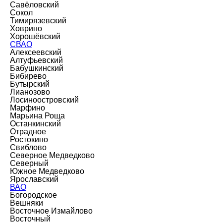
Савёловский
Сокол
Тимирязевский
Ховрино
Хорошёвский
СВАО
Алексеевский
Алтуфьевский
Бабушкинский
Бибирево
Бутырский
Лианозово
Лосиноостровский
Марфино
Марьина Роща
Останкинский
Отрадное
Ростокино
Свиблово
Северное Медведково
Северный
Южное Медведково
Ярославский
ВАО
Богородское
Вешняки
Восточное Измайлово
Восточный