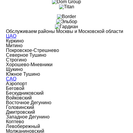
Обслуживаем районы Москвы и Московской области
ЦАО
Куркино
Митино
Покровское-Стрешнево
Северное Тушино
Строгино
Хорошево-Мневники
Щукино
Южное Тушино
САО
Аэропорт
Беговой
Бескудниковский
Войковский
Восточное Дегунино
Головинский
Дмитровский
Западное Дегунино
Коптево
Левобережный
Молжаниновский