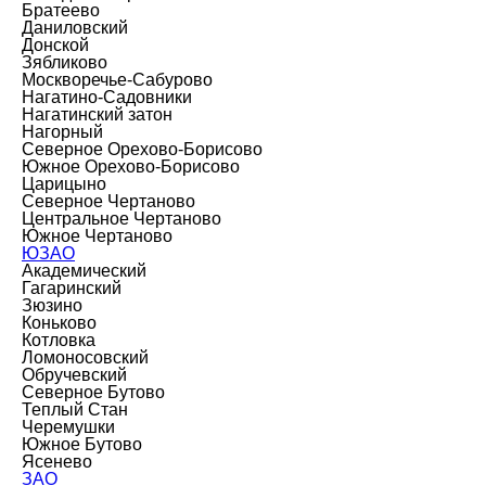
Братеево
Даниловский
Донской
Зябликово
Москворечье-Сабурово
Нагатино-Садовники
Нагатинский затон
Нагорный
Северное Орехово-Борисово
Южное Орехово-Борисово
Царицыно
Северное Чертаново
Центральное Чертаново
Южное Чертаново
ЮЗАО
Академический
Гагаринский
Зюзино
Коньково
Котловка
Ломоносовский
Обручевский
Северное Бутово
Теплый Стан
Черемушки
Южное Бутово
Ясенево
ЗАО