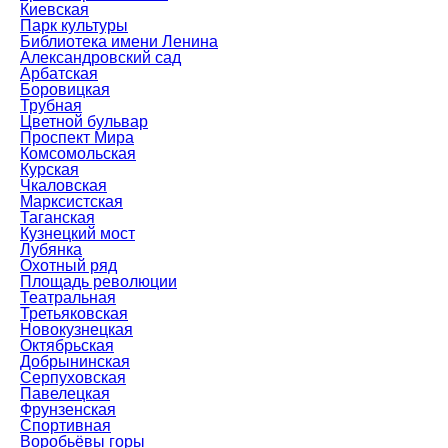
Киевская
Парк культуры
Библиотека имени Ленина
Александровский сад
Арбатская
Боровицкая
Трубная
Цветной бульвар
Проспект Мира
Комсомольская
Курская
Чкаловская
Марксистская
Таганская
Кузнецкий мост
Лубянка
Охотный ряд
Площадь революции
Театральная
Третьяковская
Новокузнецкая
Октябрьская
Добрынинская
Серпуховская
Павелецкая
Фрунзенская
Спортивная
Воробьёвы горы