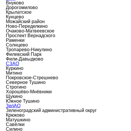
Внуково
Дорогомилово
Крылатское
Кунцево
Можайский район
Ново-Переделкино
Очаково-Матвеевское
Проспект Вернадского
Раменки
Солнцево
Тропарево-Никулино
Филевский Парк
Фили-Давыдково
СЗАО
Куркино
Митино
Покровское-Стрешнево
Северное Тушино
Строгино
Хорошёво-Мнёвники
Щукино
Южное Тушино
ЗелАО
Зеленоградский административный округ
Крюково
Матушкино
Савёлки
Силино