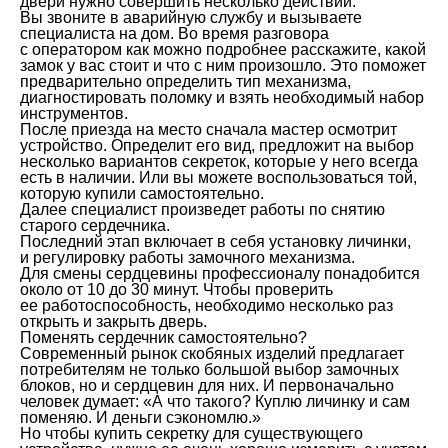
двери нужно совершить несколько действий:
Вы звоните в аварийную службу и вызываете
специалиста на дом. Во время разговора
с оператором как можно подробнее расскажите, какой
замок у вас стоит и что с ним произошло. Это поможет
предварительно определить тип механизма,
диагностировать поломку и взять необходимый набор
инструментов.
После приезда на место сначала мастер осмотрит
устройство. Определит его вид, предложит на выбор
несколько вариантов секреток, которые у него всегда
есть в наличии. Или вы можете воспользоваться той,
которую купили самостоятельно.
Далее специалист произведет работы по снятию
старого сердечника.
Последний этап включает в себя установку личинки,
и регулировку работы замочного механизма.
Для смены сердцевины профессионалу понадобится
около от 10 до 30 минут. Чтобы проверить
ее работоспособность, необходимо несколько раз
открыть и закрыть дверь.
Поменять сердечник самостоятельно?
Современный рынок скобяных изделий предлагает
потребителям не только большой выбор замочных
блоков, но и сердцевин для них. И первоначально
человек думает: «А что такого? Куплю личинку и сам
поменяю. И деньги сэкономлю.»
Но чтобы купить секретку для существующего