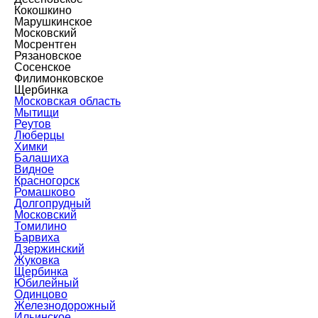
Кокошкино
Марушкинское
Московский
Мосрентген
Рязановское
Сосенское
Филимонковское
Щербинка
Московская область
Мытищи
Реутов
Люберцы
Химки
Балашиха
Видное
Красногорск
Ромашково
Долгопрудный
Московский
Томилино
Барвиха
Дзержинский
Жуковка
Щербинка
Юбилейный
Одинцово
Железнодорожный
Ильинское