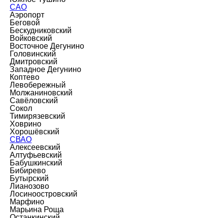
САО
Аэропорт
Беговой
Бескудниковский
Войковский
Восточное Дегунино
Головинский
Дмитровский
Западное Дегунино
Коптево
Левобережный
Молжаниновский
Савёловский
Сокол
Тимирязевский
Ховрино
Хорошёвский
СВАО
Алексеевский
Алтуфьевский
Бабушкинский
Бибирево
Бутырский
Лианозово
Лосиноостровский
Марфино
Марьина Роща
Останкинский