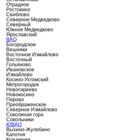
Отрадное
Ростокино
Свиблово
Северное Медведково
Северный
Южное Медведково
Ярославский
ВАО
Богородское
Вешняки
Восточное Измайлово
Восточный
Гольяново
Ивановское
Измайлово
Косино-Ухтомский
Метрогородок
Новогиреево
Новокосино
Перово
Преображенское
Северное Измайлово
Соколиная гора
Сокольники
ЮВАО
Выхино-Жулебино
Капотня
Кузьминки