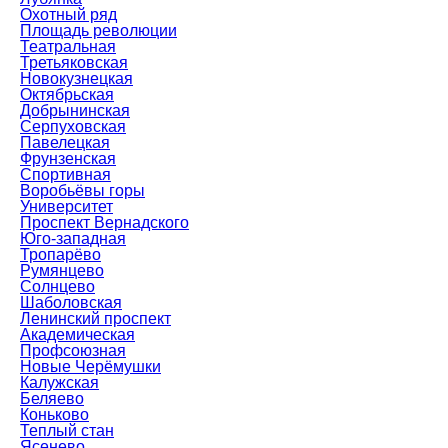
Охотный ряд
Площадь революции
Театральная
Третьяковская
Новокузнецкая
Октябрьская
Добрынинская
Серпуховская
Павелецкая
Фрунзенская
Спортивная
Воробьёвы горы
Университет
Проспект Вернадского
Юго-западная
Тропарёво
Румянцево
Солнцево
Шаболовская
Ленинский проспект
Академическая
Профсоюзная
Новые Черёмушки
Калужская
Беляево
Коньково
Теплый стан
Ясенево