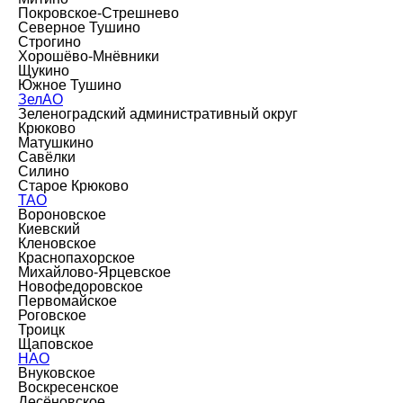
Покровское-Стрешнево
Северное Тушино
Строгино
Хорошёво-Мнёвники
Щукино
Южное Тушино
ЗелАО
Зеленоградский административный округ
Крюково
Матушкино
Савёлки
Силино
Старое Крюково
ТАО
Вороновское
Киевский
Кленовское
Краснопахорское
Михайлово-Ярцевское
Новофедоровское
Первомайское
Роговское
Троицк
Щаповское
НАО
Внуковское
Воскресенское
Десёновское