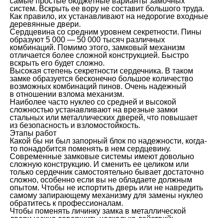
самые простые бюджетные варианты замочных
систем. Вскрыть ее вору не составит большого труда.
Как правило, их устанавливают на недорогие входные
деревянные двери.
Сердцевина со средним уровнем секретности. Пины
образуют 5 000 — 50 000 тысяч различных
комбинаций. Помимо этого, замковый механизм
отличается более сложной конструкцией. Быстро
вскрыть его будет сложно.
Высокая степень секретности сердечника. В таком
замке образуется бесконечно большое количество
возможных комбинаций пинов. Очень надежный
в отношении взлома механизм.
Наиболее часто нуклео со средней и высокой
сложностью устанавливают на врезные замки
стальных или металлических дверей, что повышает
из безопасность и взломостойкость.
Этапы работ
Какой бы ни был запорный блок по надежности, когда-
то понадобится поменять в нем сердцевину.
Современные замковые системы имеют довольно
сложную конструкцию. И сменить ее целиком или
только сердечник самостоятельно бывает достаточно
сложно, особенно если вы не обладаете должным
опытом. Чтобы не испортить дверь или не навредить
самому запирающему механизму для замены нуклео
обратитесь к профессионалам.
Чтобы поменять личинку замка в металлической