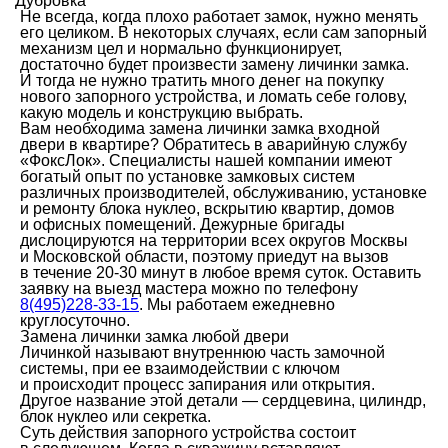
Дубровка
Не всегда, когда плохо работает замок, нужно менять
его целиком. В некоторых случаях, если сам запорный
механизм цел и нормально функционирует,
достаточно будет произвести замену личинки замка.
И тогда не нужно тратить много денег на покупку
нового запорного устройства, и ломать себе голову,
какую модель и конструкцию выбрать.
Вам необходима замена личинки замка входной
двери в квартире? Обратитесь в аварийную службу
«ФоксЛок». Специалисты нашей компании имеют
богатый опыт по установке замковых систем
различных производителей, обслуживанию, установке
и ремонту блока нуклео, вскрытию квартир, домов
и офисных помещений. Дежурные бригады
дислоцируются на территории всех округов Москвы
и Московской области, поэтому приедут на вызов
в течение 20-30 минут в любое время суток. Оставить
заявку на выезд мастера можно по телефону
8(495)228-33-15
. Мы работаем ежедневно
круглосуточно.
Замена личинки замка любой двери
Личинкой называют внутреннюю часть замочной
системы, при ее взаимодействии с ключом
и происходит процесс запирания или открытия.
Другое название этой детали — сердцевина, цилиндр,
блок нуклео или секретка.
Суть действия запорного устройства состоит