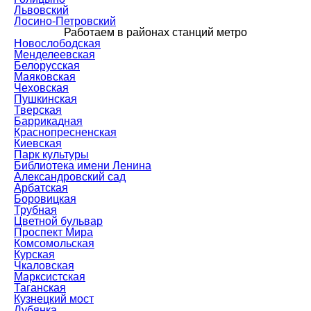
Львовский
Лосино-Петровский
Работаем в районах станций метро
Новослободская
Менделеевская
Белорусская
Маяковская
Чеховская
Пушкинская
Тверская
Баррикадная
Краснопресненская
Киевская
Парк культуры
Библиотека имени Ленина
Александровский сад
Арбатская
Боровицкая
Трубная
Цветной бульвар
Проспект Мира
Комсомольская
Курская
Чкаловская
Марксистская
Таганская
Кузнецкий мост
Лубянка