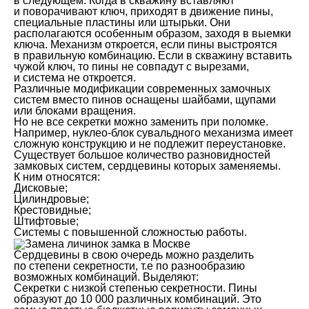
в следующем. Когда в скважину вставляют
и поворачивают ключ, приходят в движение пины,
специальные пластины или штырьки. Они
располагаются особенным образом, заходя в выемки
ключа. Механизм откроется, если пины выстроятся
в правильную комбинацию. Если в скважину вставить
чужой ключ, то пины не совпадут с вырезами,
и система не откроется.
Различные модификации современных замочных
систем вместо пинов оснащены шайбами, щупами
или блоками вращения.
Но не все секретки можно заменить при поломке.
Например, нуклео-блок сувальдного механизма имеет
сложную конструкцию и не подлежит переустановке.
Существует большое количество разновидностей
замковых систем, сердцевины которых заменяемы.
К ним относятся:
Дисковые;
Цилиндровые;
Крестовидные;
Штифтовые;
Системы с повышенной сложностью работы.
Сердцевины в свою очередь можно разделить
по степени секретности, т.е по разнообразию
возможных комбинаций. Выделяют:
Секретки с низкой степенью секретности. Пины
образуют до 10 000 различных комбинаций. Это