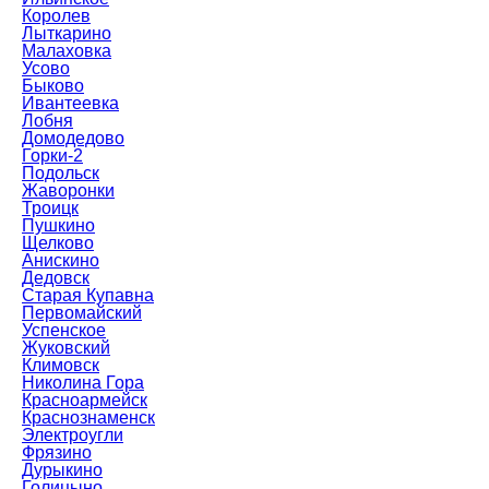
Королев
Лыткарино
Малаховка
Усово
Быково
Ивантеевка
Лобня
Домодедово
Горки-2
Подольск
Жаворонки
Троицк
Пушкино
Щелково
Анискино
Дедовск
Старая Купавна
Первомайский
Успенское
Жуковский
Климовск
Николина Гора
Красноармейск
Краснознаменск
Электроугли
Фрязино
Дурыкино
Голицыно