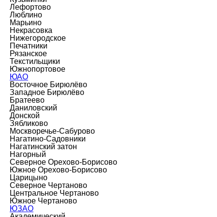
Лефортово
Люблино
Марьино
Некрасовка
Нижегородское
Печатники
Рязанское
Текстильщики
Южнопортовое
ЮАО
Восточное Бирюлёво
Западное Бирюлёво
Братеево
Даниловский
Донской
Зябликово
Москворечье-Сабурово
Нагатино-Садовники
Нагатинский затон
Нагорный
Северное Орехово-Борисово
Южное Орехово-Борисово
Царицыно
Северное Чертаново
Центральное Чертаново
Южное Чертаново
ЮЗАО
Академический