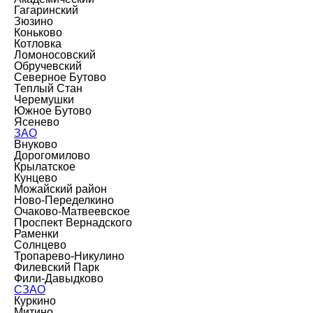
Гагаринский
Зюзино
Коньково
Котловка
Ломоносовский
Обручевский
Северное Бутово
Теплый Стан
Черемушки
Южное Бутово
Ясенево
ЗАО
Внуково
Дорогомилово
Крылатское
Кунцево
Можайский район
Ново-Переделкино
Очаково-Матвеевское
Проспект Вернадского
Раменки
Солнцево
Тропарево-Никулино
Филевский Парк
Фили-Давыдково
СЗАО
Куркино
Митино