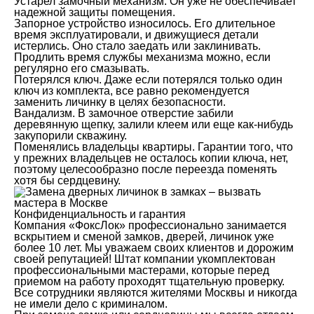
Устарел замочный механизм. Он уже не обеспечивает
надежной защиты помещения.
Запорное устройство износилось. Его длительное
время эксплуатировали, и движущиеся детали
истерлись. Оно стало заедать или заклинивать.
Продлить время службы механизма можно, если
регулярно его смазывать.
Потерялся ключ. Даже если потерялся только один
ключ из комплекта, все равно рекомендуется
заменить личинку в целях безопасности.
Вандализм. В замочное отверстие забили
деревянную щепку, залили клеем или еще как-нибудь
закупорили скважину.
Поменялись владельцы квартиры. Гарантии того, что
у прежних владельцев не осталось копии ключа, нет,
поэтому целесообразно после переезда поменять
хотя бы сердцевину.
Конфиденциальность и гарантия
Компания «ФоксЛок» профессионально занимается
вскрытием и сменой замков, дверей, личинок уже
более 10 лет. Мы уважаем своих клиентов и дорожим
своей репутацией! Штат компании укомплектован
профессиональными мастерами, которые перед
приемом на работу проходят тщательную проверку.
Все сотрудники являются жителями Москвы и никогда
не имели дело с криминалом.