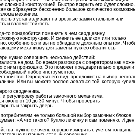
е сложной конструкцией. Быстро вскрыть его будет сложно.
 замке образуется бесконечно большое количество возможн
взлома механизм.
ностью устанавливают на врезные замки стальных или
ть и взломостойкость.
да-то понадобится поменять в нем сердцевину.
ожную конструкцию. И сменить ее целиком или только
жно, особенно если вы не обладаете должным опытом. Чтоб
ирающему механизму для замены нуклео обратитесь
ери нужно совершить несколько действий:
алиста на дом. Во время разговора с оператором как можн
что с ним произошло. Это поможет предварительно определи
необходимый набор инструментов.
устройство. Определит его вид, предложит на выбор нескол
наличии. Или вы можете воспользоваться той, которую купил
арого сердечника.
, и регулировку работы замочного механизма.
 около от 10 до 30 минут. Чтобы проверить
ткрыть и закрыть дверь.
потребителям не только большой выбор замочных блоков,
думает: «А что такого? Куплю личинку и сам поменяю. И ден
ойства, нужно ее очень хорошо измерить с учетом толщины
желательно вытащить старый сердечник.