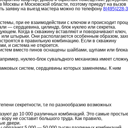
в Москвы и Московской области, поэтому приедут на вызов
ить заявку на выезд мастера можно по телефону
8(495)228-3
стемы, при ее взаимодействии с ключом и происходит проц
али — сердцевина, цилиндр, блок нуклео или секретка.
едующем. Когда в скважину вставляют и поворачивают ключ,
 или штырьки. Они располагаются особенным образом, зах
ыстроятся в правильную комбинацию. Если в скважину
ми, и система не откроется.
истем вместо пинов оснащены шайбами, щупами или блок
Например, нуклео-блок сувальдного механизма имеет сложн
амковых систем, сердцевины которых заменяемы. К ним
епени секретности, т.е по разнообразию возможных
разуют до 10 000 различных комбинаций. Это самые просты
вору не составит большого труда. Как правило,
ые двери.
ы образуют 5 000 — 50 000 тысяч различных комбинаций.