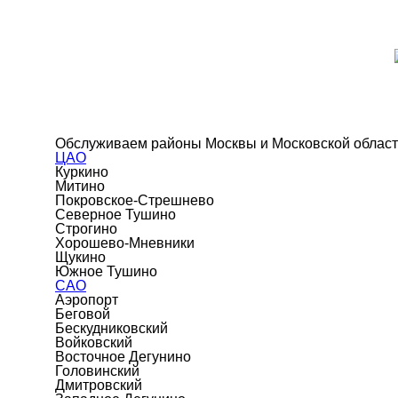
Обслуживаем районы Москвы и Московской облас
ЦАО
Куркино
Митино
Покровское-Стрешнево
Северное Тушино
Строгино
Хорошево-Мневники
Щукино
Южное Тушино
САО
Аэропорт
Беговой
Бескудниковский
Войковский
Восточное Дегунино
Головинский
Дмитровский