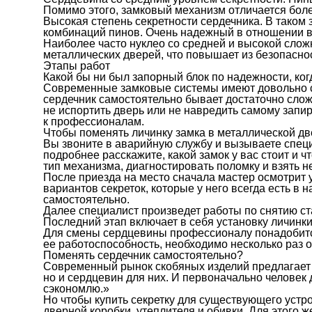
Помимо этого, замковый механизм отличается боле
Высокая степень секретности сердечника. В таком
комбинаций пинов. Очень надежный в отношении 
Наиболее часто нуклео со средней и высокой слож
металлических дверей, что повышает из безопаснос
Этапы работ
Какой бы ни был запорный блок по надежности, ког
Современные замковые системы имеют довольно сл
сердечник самостоятельно бывает достаточно сло
не испортить дверь или не навредить самому зап
к профессионалам.
Чтобы поменять личинку замка в металлической дв
Вы звоните в аварийную службу и вызываете специ
подробнее расскажите, какой замок у вас стоит и 
тип механизма, диагностировать поломку и взять 
После приезда на место сначала мастер осмотрит 
вариантов секреток, которые у него всегда есть в 
самостоятельно.
Далее специалист произведет работы по снятию ст
Последний этап включает в себя установку личинки
Для смены сердцевины профессионалу понадобится
ее работоспособность, необходимо несколько раз о
Поменять сердечник самостоятельно?
Современный рынок скобяных изделий предлагает 
но и сердцевин для них. И первоначально человек 
сэкономлю.»
Но чтобы купить секретку для существующего устр
дверной коробки, утеплителя и обивки. Для этого 