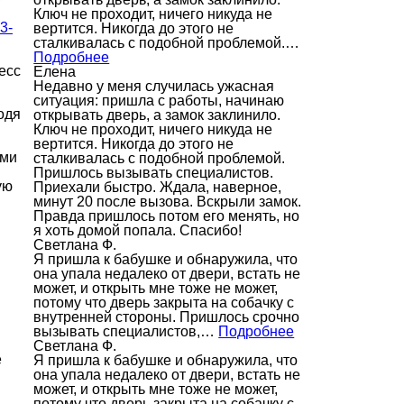
Ключ не проходит, ничего никуда не
3-
вертится. Никогда до этого не
сталкивалась с подобной проблемой.…
Подробнее
есс
Елена
Недавно у меня случилась ужасная
ситуация: пришла с работы, начинаю
одя
открывать дверь, а замок заклинило.
Ключ не проходит, ничего никуда не
вертится. Никогда до этого не
ами
сталкивалась с подобной проблемой.
Пришлось вызывать специалистов.
ую
Приехали быстро. Ждала, наверное,
минут 20 после вызова. Вскрыли замок.
Правда пришлось потом его менять, но
я хоть домой попала. Спасибо!
Светлана Ф.
Я пришла к бабушке и обнаружила, что
она упала недалеко от двери, встать не
может, и открыть мне тоже не может,
потому что дверь закрыта на собачку с
внутренней стороны. Пришлось срочно
вызывать специалистов,…
Подробнее
Светлана Ф.
е
Я пришла к бабушке и обнаружила, что
она упала недалеко от двери, встать не
может, и открыть мне тоже не может,
потому что дверь закрыта на собачку с