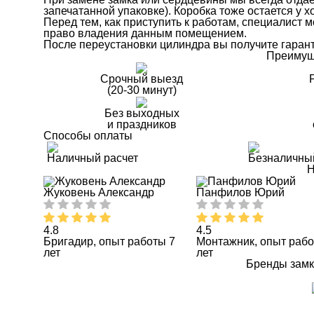
запечатанной упаковке). Коробка тоже остается у х
Перед тем, как приступить к работам, специалист
право владения данным помещением.
После переустановки цилиндра вы получите гаранти
Преимущ
Срочный выезд
(20-30 минут)
Без выходных
и праздников
Способы оплаты
Наличный расчет
Безналичны
Н
Жуковень Александр
Панфилов Юрий
4.8
4.5
Бригадир, опыт работы 7
Монтажник, опыт рабо
лет
лет
Бренды замк