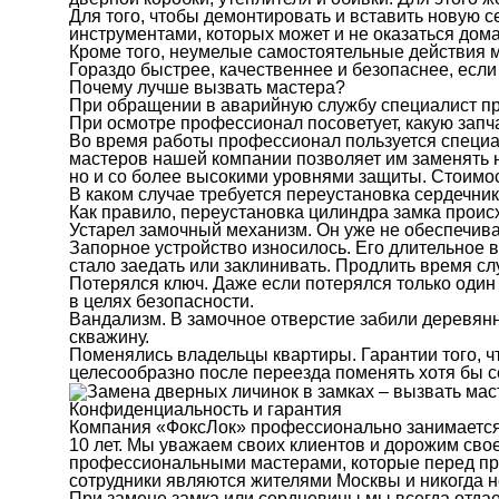
Для того, чтобы демонтировать и вставить новую 
инструментами, которых может и не оказаться дома
Кроме того, неумелые самостоятельные действия мо
Гораздо быстрее, качественнее и безопаснее, есл
Почему лучше вызвать мастера?
При обращении в аварийную службу специалист при
При осмотре профессионал посоветует, какую запч
Во время работы профессионал пользуется специа
мастеров нашей компании позволяет им заменять н
но и со более высокими уровнями защиты. Стоимос
В каком случае требуется переустановка сердечни
Как правило, переустановка цилиндра замка прои
Устарел замочный механизм. Он уже не обеспечив
Запорное устройство износилось. Его длительное 
стало заедать или заклинивать. Продлить время с
Потерялся ключ. Даже если потерялся только один 
в целях безопасности.
Вандализм. В замочное отверстие забили деревянн
скважину.
Поменялись владельцы квартиры. Гарантии того, чт
целесообразно после переезда поменять хотя бы с
Конфиденциальность и гарантия
Компания «ФоксЛок» профессионально занимается 
10 лет. Мы уважаем своих клиентов и дорожим сво
профессиональными мастерами, которые перед при
сотрудники являются жителями Москвы и никогда н
При замене замка или сердцевины мы всегда отдае