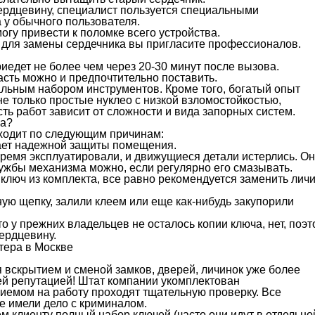
сердцевину, специалист пользуется специальными
 у обычного пользователя.
гу привести к поломке всего устройства.
и для замены сердечника вы пригласите профессионалов.
едет не более чем через 20-30 минут после вызова.
асть можно и предпочтительно поставить.
льным набором инструментов. Кроме того, богатый опыт
е только простые нуклео с низкой взломостойкостью,
ть работ зависит от сложности и вида запорных систем.
ка?
сходит по следующим причинам:
ает надежной защиты помещения.
время эксплуатировали, и движущиеся детали истерлись. О
лужбы механизма можно, если регулярно его смазывать.
ключ из комплекта, все равно рекомендуется заменить лич
ую щепку, залили клеем или еще как-нибудь закупорили
о у прежних владельцев не осталось копии ключа, нет, поэ
ердцевину.
вскрытием и сменой замков, дверей, личинок уже более
ей репутацией! Штат компании укомплектован
емом на работу проходят тщательную проверку. Все
е имели дело с криминалом.
м клиенту полный набор ключей (часто они идут в отдельно