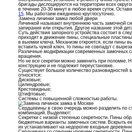
бригады дислоцируются на территории всех округо
в течение 20-30 минут в любое время суток. Остав
15
. Мы работаем ежедневно круглосуточно.
Замена личинки замка любой двери
Личинкой называют внутреннюю часть замочной си
запирания или открытия. Другое название этой дет
Суть действия запорного устройства состоит в сл
приходят в движение пины, специальные пластины
в выемки ключа. Механизм откроется, если пины в
вставить чужой ключ, то пины не совпадут с выреза
Различные модификации современных замочных с
вращения.
Но не все секретки можно заменить при поломке. 
конструкцию и не подлежит переустановке.
Существует большое количество разновидностей з
относятся:
Дисковые;
Цилиндровые;
Крестовидные;
Штифтовые;
Системы с повышенной сложностью работы.
Сердцевины в свою очередь можно разделить по ст
комбинаций. Выделяют:
Секретки с низкой степенью секретности. Пины об
бюджетные варианты замочных систем. Вскрыть ее 
их устанавливают на недорогие входные деревянн
Сердцевина со средним уровнем секретности. Пин