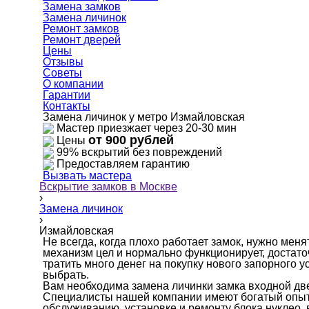
Замена замков
Замена личинок
Ремонт замков
Ремонт дверей
Цены
Отзывы
Советы
О компании
Гарантии
Контакты
Замена личинок у метро Измайловская
Мастер приезжает через 20-30 мин
от 900 рублей
Цены
99% вскрытий без повреждений
Предоставляем гарантию
Вызвать мастера
Вскрытие замков в Москве
›
Замена личинок
›
Измайловская
Не всегда, когда плохо работает замок, нужно меня
механизм цел и нормально функционирует, достаточ
тратить много денег на покупку нового запорного у
выбрать.
Вам необходима замена личинки замка входной дв
Специалисты нашей компании имеют богатый опыт 
обслуживанию, установке и ремонту блока нуклео