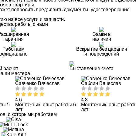
озяев квартиры.
 может попросить предъявить документы, удостоверяющие
ю на все услуги и запчасти.
ества работы с нами
Расширенная
Замки в
гарантия
наличии
Работаем
Вскрытие без царапин
официально
и повреждений
й расчет
Выставление счета
аши мастера
Савченко Вячеслав
Саблин Вячеслав
4.6
4.8
ты 5
Монтажник, опыт работы 6
Монтажник, опыт работ
лет
лет
ов, с которыми работаем