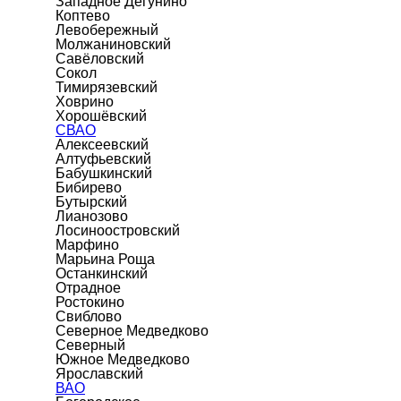
Западное Дегунино
Коптево
Левобережный
Молжаниновский
Савёловский
Сокол
Тимирязевский
Ховрино
Хорошёвский
СВАО
Алексеевский
Алтуфьевский
Бабушкинский
Бибирево
Бутырский
Лианозово
Лосиноостровский
Марфино
Марьина Роща
Останкинский
Отрадное
Ростокино
Свиблово
Северное Медведково
Северный
Южное Медведково
Ярославский
ВАО