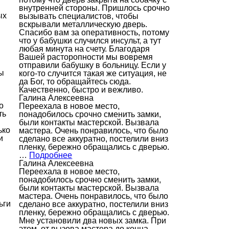
внутренней стороны. Пришлось срочно
ых
вызывать специалистов, чтобы
вскрывали металлическую дверь.
Спасибо вам за оперативность, потому
что у бабушки случился инсульт, а тут
любая минута на счету. Благодаря
Вашей расторопности мы вовремя
отправили бабушку в больницу. Если у
ы
кого-то случится такая же ситуация, не
да Бог, то обращайтесь сюда.
Качественно, быстро и вежливо.
Галина Алексеевна
о
Переехала в новое место,
ть
понадобилось срочно сменить замки,
были контакты мастерской. Вызвала
ько
мастера. Очень понравилось, что было
и
сделано все аккуратно, постелили вниз
пленку, бережно обращались с дверью.
…
Подробнее
Галина Алексеевна
Переехала в новое место,
понадобилось срочно сменить замки,
были контакты мастерской. Вызвала
мастера. Очень понравилось, что было
ьги
сделано все аккуратно, постелили вниз
пленку, бережно обращались с дверью.
Мне установили два новых замка. При
этом, от вызова мастера до конца