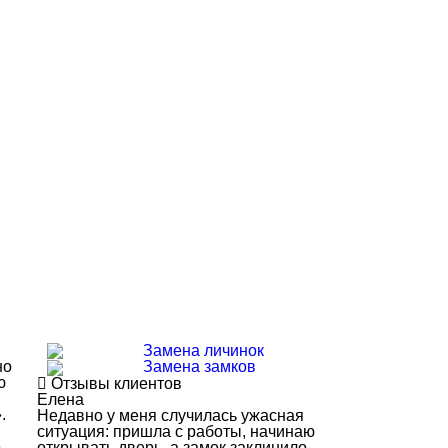
Замена личинок
но
Замена замков
ю
Отзывы клиентов
Елена
.
Недавно у меня случилась ужасная
,
ситуация: пришла с работы, начинаю
е
открывать дверь, а замок заклинило.