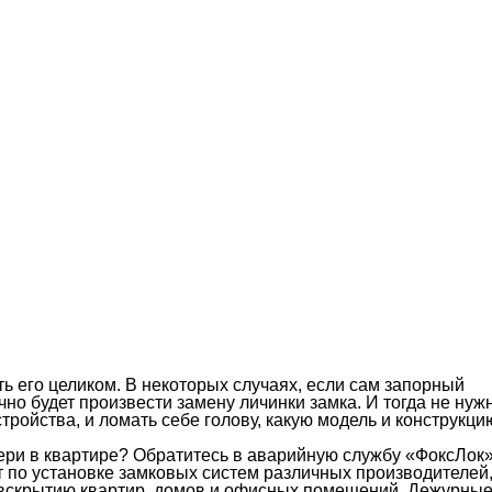
ть его целиком. В некоторых случаях, если сам запорный
но будет произвести замену личинки замка. И тогда не нуж
стройства, и ломать себе голову, какую модель и конструкци
ери в квартире? Обратитесь в аварийную службу «ФоксЛок»
по установке замковых систем различных производителей
, вскрытию квартир, домов и офисных помещений. Дежурны