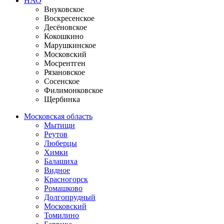
НАО
Внуковское
Воскресенское
Десёновское
Кокошкино
Марушкинское
Московский
Мосрентген
Рязановское
Сосенское
Филимонковское
Щербинка
Московская область
Мытищи
Реутов
Люберцы
Химки
Балашиха
Видное
Красногорск
Ромашково
Долгопрудный
Московский
Томилино