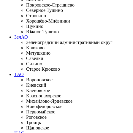
Покровское-Стрешнево
Северное Тушино
Строгино
Хорошёво-Мнёвники
Щукино
Южное Тушино
ЗелАО
Зеленоградский административный округ
Крюково
Матушкино
Савёлки
Силино
Старое Крюково
ТАО
Вороновское
Киевский
Кленовское
Краснопахорское
Михайлово-Ярцевское
Новофедоровское
Первомайское
Роговское
Троицк
Щаповское