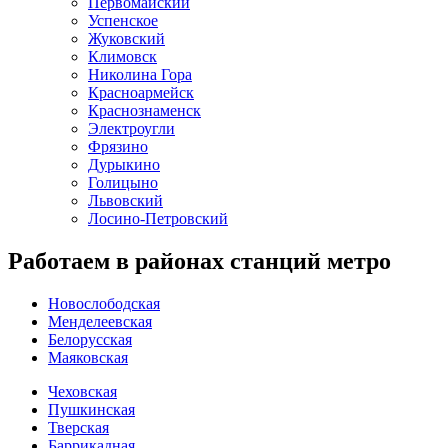
Первомайский
Успенское
Жуковский
Климовск
Николина Гора
Красноармейск
Краснознаменск
Электроугли
Фрязино
Дурыкино
Голицыно
Львовский
Лосино-Петровский
Работаем в районах станций метро
Новослободская
Менделеевская
Белорусская
Маяковская
Чеховская
Пушкинская
Тверская
Баррикадная