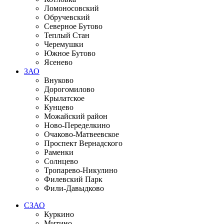
Ломоносовский
Обручевский
Северное Бутово
Теплый Стан
Черемушки
Южное Бутово
Ясенево
ЗАО
Внуково
Дорогомилово
Крылатское
Кунцево
Можайский район
Ново-Переделкино
Очаково-Матвеевское
Проспект Вернадского
Раменки
Солнцево
Тропарево-Никулино
Филевский Парк
Фили-Давыдково
СЗАО
Куркино
Митино