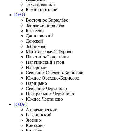
Текстильщики
Южнопортовое
ЮАО
Восточное Бирюлёво
Западное Бирюлёво
Братеево
Даниловский
Донской
Зябликово
Москворечье-Сабурово
Нагатино-Садовники
Нагатинский затон
Нагорный
Северное Орехово-Борисово
Южное Орехово-Борисово
Царицыно
Северное Чертаново
Центральное Чертаново
Южное Чертаново
ЮЗАО
Академический
Гагаринский
Зюзино
Коньково
Котловка