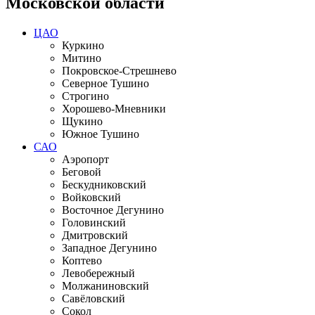
Московской области
ЦАО
Куркино
Митино
Покровское-Стрешнево
Северное Тушино
Строгино
Хорошево-Мневники
Щукино
Южное Тушино
САО
Аэропорт
Беговой
Бескудниковский
Войковский
Восточное Дегунино
Головинский
Дмитровский
Западное Дегунино
Коптево
Левобережный
Молжаниновский
Савёловский
Сокол