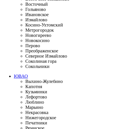
Восточный
Гольяново
Ивановское
Измайлово
Косино-Ухтомский
Метрогородок
Новогиреево
Новокосино
Перово
Преображенское
Северное Измайлово
Соколиная гора
Сокольники
ЮВАО
Выхино-Жулебино
Капотня
Кузьминки
Лефортово
Люблино
Марьино
Некрасовка
Нижегородское
Печатники
Рязанское