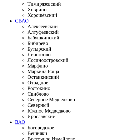
Тимирязевский
Ховрино
Хорошёвский
СВАО
Алексеевский
Алтуфьевский
Бабушкинский
Бибирево
Бутырский
Лианозово
Лосиноостровский
Марфино
Марьина Роща
Останкинский
Отрадное
Ростокино
Свиблово
Северное Медведково
Северный
Южное Медведково
Ярославский
ВАО
Богородское
Вешняки
Восточное Измайлово