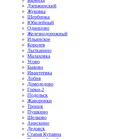
Барвиха
Дзержинский
Жуковка
Щербинка
Юбилейный
Одинцово
Железнодорожный
Ильинское
Королев
Лыткарино
Малаховка
Усово
Быково
Ивантеевка
Лобня
Домодедово
Горки-2
Подольск
Жаворонки
Троицк
Пушкино
Щелково
Анискино
Дедовск
Старая Купавна