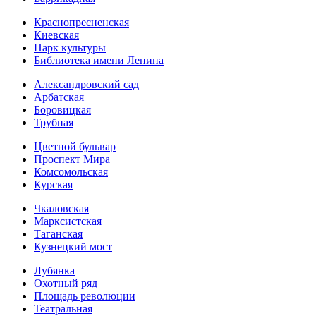
Краснопресненская
Киевская
Парк культуры
Библиотека имени Ленина
Александровский сад
Арбатская
Боровицкая
Трубная
Цветной бульвар
Проспект Мира
Комсомольская
Курская
Чкаловская
Марксистская
Таганская
Кузнецкий мост
Лубянка
Охотный ряд
Площадь революции
Театральная