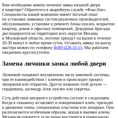
Вам необходима замена личинки замка входной двери
в квартире? Обратитесь в аварийную службу «ФоксЛок».
Специалисты нашей компании имеют богатый опыт
по установке замковых систем различных производителей,
обслуживанию, установке и ремонту блока нуклео, вскрытию
квартир, домов и офисных помещений. Дежурные бригады
дислоцируются на территории всех округов Москвы
и Московской области, поэтому приедут на вызов в течение
20-30 минут в любое время суток. Оставить заявку на выезд
мастера можно по телефону
8(495)228-33-15
. Мы работаем
ежедневно круглосуточно.
Замена личинки замка любой двери
Личинкой называют внутреннюю часть замочной системы,
при ее взаимодействии с ключом и происходит процесс
запирания или открытия. Другое название этой детали —
сердцевина, цилиндр, блок нуклео или секретка.
Суть действия запорного устройства состоит в следующем.
Когда в скважину вставляют и поворачивают ключ, приходят
в движение пины, специальные пластины или штырьки. Они
располагаются особенным образом, заходя в выемки ключа.
Механизм откроется, если пины выстроятся в правильную