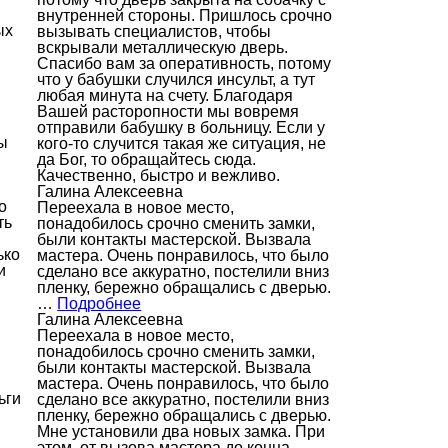
внутренней стороны. Пришлось срочно
ых
вызывать специалистов, чтобы
вскрывали металлическую дверь.
Спасибо вам за оперативность, потому
что у бабушки случился инсульт, а тут
любая минута на счету. Благодаря
Вашей расторопности мы вовремя
отправили бабушку в больницу. Если у
ы
кого-то случится такая же ситуация, не
да Бог, то обращайтесь сюда.
Качественно, быстро и вежливо.
Галина Алексеевна
о
Переехала в новое место,
ть
понадобилось срочно сменить замки,
были контакты мастерской. Вызвала
ько
мастера. Очень понравилось, что было
и
сделано все аккуратно, постелили вниз
пленку, бережно обращались с дверью.
…
Подробнее
Галина Алексеевна
Переехала в новое место,
понадобилось срочно сменить замки,
были контакты мастерской. Вызвала
мастера. Очень понравилось, что было
ьги
сделано все аккуратно, постелили вниз
пленку, бережно обращались с дверью.
Мне установили два новых замка. При
этом, от вызова мастера до конца