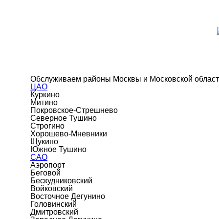
Обслуживаем районы Москвы и Московской облас
ЦАО
Куркино
Митино
Покровское-Стрешнево
Северное Тушино
Строгино
Хорошево-Мневники
Щукино
Южное Тушино
САО
Аэропорт
Беговой
Бескудниковский
Войковский
Восточное Дегунино
Головинский
Дмитровский