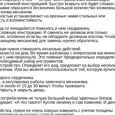
е сложной конструкцией. Быстро вскрыть его будет сложно.
 замке образуется бесконечно большое количество возможн
взлома механизм.
ностью устанавливают на врезные замки стальных или
ть и взломостойкость.
да-то понадобится поменять в нем сердцевину.
ожную конструкцию. И сменить ее целиком или только
жно, особенно если вы не обладаете должным опытом. Чтоб
ирающему механизму для замены нуклео обратитесь
ери нужно совершить несколько действий:
алиста на дом. Во время разговора с оператором как можн
что с ним произошло. Это поможет предварительно определи
необходимый набор инструментов.
устройство. Определит его вид, предложит на выбор нескол
наличии. Или вы можете воспользоваться той, которую купил
арого сердечника.
, и регулировку работы замочного механизма.
 около от 10 до 30 минут. Чтобы проверить
ткрыть и закрыть дверь.
потребителям не только большой выбор замочных блоков,
думает: «А что такого? Куплю личинку и сам поменяю. И ден
ойства, нужно ее очень хорошо измерить с учетом толщины
желательно вытащить старый сердечник.