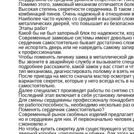
Помимо этого, замковый механизм отличается боле
Высокая степень секретности сердечника. В таком
комбинаций пинов. Очень надежный в отношении 
Наиболее часто нуклео со средней и высокой слож
металлических дверей, что повышает из безопаснос
Этапы работ
Какой бы ни был запорный блок по надежности, ког
Современные замковые системы имеют довольно сл
сердечник самостоятельно бывает достаточно сло
не испортить дверь или не навредить самому зап
к профессионалам.
Чтобы поменять личинку замка в металлической дв
Вы звоните в аварийную службу и вызываете специ
подробнее расскажите, какой замок у вас стоит и 
тип механизма, диагностировать поломку и взять 
После приезда на место сначала мастер осмотрит 
вариантов секреток, которые у него всегда есть в 
самостоятельно.
Далее специалист произведет работы по снятию ст
Последний этап включает в себя установку личинки
Для смены сердцевины профессионалу понадобится
ее работоспособность, необходимо несколько раз о
Поменять сердечник самостоятельно?
Современный рынок скобяных изделий предлагает 
но и сердцевин для них. И первоначально человек 
сэкономлю.»
Но чтобы купить секретку для существующего устр
дверной коробки, утеплителя и обивки. Для этого 