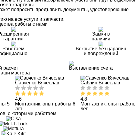
озяев квартиры.
 может попросить предъявить документы, удостоверяющие
ю на все услуги и запчасти.
ества работы с нами
Расширенная
Замки в
гарантия
наличии
Работаем
Вскрытие без царапин
официально
и повреждений
й расчет
Выставление счета
аши мастера
Савченко Вячеслав
Саблин Вячеслав
4.6
4.8
ты 5
Монтажник, опыт работы 6
Монтажник, опыт работ
лет
лет
ов, с которыми работаем