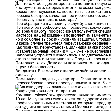
Для того, чтобы демонтировать и вставить новую 
инструментами, которых может и не оказаться дома
Кроме того, неумелые самостоятельные действия мо
Гораздо быстрее, качественнее и безопаснее, есл
Почему лучше вызвать мастера?
При обращении в аварийную службу специалист при
При осмотре профессионал посоветует, какую запч
Во время работы профессионал пользуется специа
мастеров нашей компании позволяет им заменять н
но и со более высокими уровнями защиты. Стоимос
В каком случае требуется переустановка сердечни
Как правило, переустановка цилиндра замка прои
Устарел замочный механизм. Он уже не обеспечив
Запорное устройство износилось. Его длительное 
стало заедать или заклинивать. Продлить время с
Потерялся ключ. Даже если потерялся только один 
в целях безопасности.
Вандализм. В замочное отверстие забили деревянн
скважину.
Поменялись владельцы квартиры. Гарантии того, чт
целесообразно после переезда поменять хотя бы с
Конфиденциальность и гарантия
Компания «ФоксЛок» профессионально занимается 
10 лет. Мы уважаем своих клиентов и дорожим сво
профессиональными мастерами, которые перед при
сотрудники являются жителями Москвы и никогда н
При замене замка или сердцевины мы всегда отдае