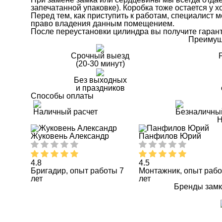
запечатанной упаковке). Коробка тоже остается у х
Перед тем, как приступить к работам, специалист
право владения данным помещением.
После переустановки цилиндра вы получите гаранти
Преимущ
Срочный выезд
(20-30 минут)
Без выходных
и праздников
Способы оплаты
Наличный расчет
Безналичны
Н
Жуковень Александр
Панфилов Юрий
4.8
4.5
Бригадир, опыт работы 7
Монтажник, опыт рабо
лет
лет
Бренды замк