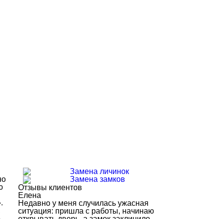
Замена личинок
но
Замена замков
ю
Отзывы клиентов
Елена
.
Недавно у меня случилась ужасная
,
ситуация: пришла с работы, начинаю
е
открывать дверь, а замок заклинило.