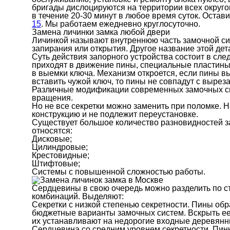
бригады дислоцируются на территории всех округо
в течение 20-30 минут в любое время суток. Остав
15
. Мы работаем ежедневно круглосуточно.
Замена личинки замка любой двери
Личинкой называют внутреннюю часть замочной си
запирания или открытия. Другое название этой дет
Суть действия запорного устройства состоит в сл
приходят в движение пины, специальные пластины
в выемки ключа. Механизм откроется, если пины в
вставить чужой ключ, то пины не совпадут с выреза
Различные модификации современных замочных с
вращения.
Но не все секретки можно заменить при поломке. 
конструкцию и не подлежит переустановке.
Существует большое количество разновидностей з
относятся:
Дисковые;
Цилиндровые;
Крестовидные;
Штифтовые;
Системы с повышенной сложностью работы.
Сердцевины в свою очередь можно разделить по ст
комбинаций. Выделяют:
Секретки с низкой степенью секретности. Пины об
бюджетные варианты замочных систем. Вскрыть ее 
их устанавливают на недорогие входные деревянн
Сердцевина со средним уровнем секретности. Пин