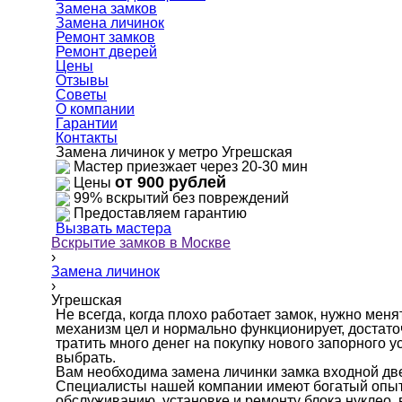
Замена замков
Замена личинок
Ремонт замков
Ремонт дверей
Цены
Отзывы
Советы
О компании
Гарантии
Контакты
Замена личинок у метро Угрешская
Мастер приезжает через 20-30 мин
от 900 рублей
Цены
99% вскрытий без повреждений
Предоставляем гарантию
Вызвать мастера
Вскрытие замков в Москве
›
Замена личинок
›
Угрешская
Не всегда, когда плохо работает замок, нужно меня
механизм цел и нормально функционирует, достаточ
тратить много денег на покупку нового запорного у
выбрать.
Вам необходима замена личинки замка входной дв
Специалисты нашей компании имеют богатый опыт 
обслуживанию, установке и ремонту блока нуклео