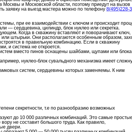
в Москвы и Московской области, поэтому приедут на вызов
ить заявку на выезд мастера можно по телефону
8(495)228-3
стемы, при ее взаимодействии с ключом и происходит проц
али — сердцевина, цилиндр, блок нуклео или секретка.
едующем. Когда в скважину вставляют и поворачивают ключ,
 или штырьки. Они располагаются особенным образом, зах
ыстроятся в правильную комбинацию. Если в скважину
ми, и система не откроется.
истем вместо пинов оснащены шайбами, щупами или блок
Например, нуклео-блок сувальдного механизма имеет сложн
амковых систем, сердцевины которых заменяемы. К ним
епени секретности, т.е по разнообразию возможных
разуют до 10 000 различных комбинаций. Это самые просты
вору не составит большого труда. Как правило,
ые двери.
ы образуют 5 000 — 50 000 тысяч различных комбинаций.