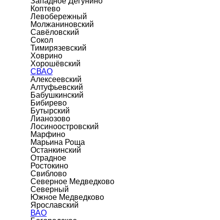
Западное Дегунино
Коптево
Левобережный
Молжаниновский
Савёловский
Сокол
Тимирязевский
Ховрино
Хорошёвский
СВАО
Алексеевский
Алтуфьевский
Бабушкинский
Бибирево
Бутырский
Лианозово
Лосиноостровский
Марфино
Марьина Роща
Останкинский
Отрадное
Ростокино
Свиблово
Северное Медведково
Северный
Южное Медведково
Ярославский
ВАО