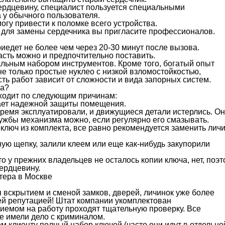
сердцевину, специалист пользуется специальными
 у обычного пользователя.
гу привести к поломке всего устройства.
и для замены сердечника вы пригласите профессионалов.
едет не более чем через 20-30 минут после вызова.
асть можно и предпочтительно поставить.
льным набором инструментов. Кроме того, богатый опыт
е только простые нуклео с низкой взломостойкостью,
ть работ зависит от сложности и вида запорных систем.
ка?
сходит по следующим причинам:
ает надежной защиты помещения.
время эксплуатировали, и движущиеся детали истерлись. О
лужбы механизма можно, если регулярно его смазывать.
ключ из комплекта, все равно рекомендуется заменить лич
ую щепку, залили клеем или еще как-нибудь закупорили
о у прежних владельцев не осталось копии ключа, нет, поэ
ердцевину.
вскрытием и сменой замков, дверей, личинок уже более
ей репутацией! Штат компании укомплектован
емом на работу проходят тщательную проверку. Все
е имели дело с криминалом.
м клиенту полный набор ключей (часто они идут в отдельно