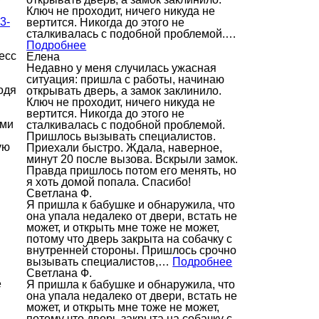
Ключ не проходит, ничего никуда не
3-
вертится. Никогда до этого не
сталкивалась с подобной проблемой.…
Подробнее
есс
Елена
Недавно у меня случилась ужасная
ситуация: пришла с работы, начинаю
одя
открывать дверь, а замок заклинило.
Ключ не проходит, ничего никуда не
вертится. Никогда до этого не
ами
сталкивалась с подобной проблемой.
Пришлось вызывать специалистов.
ую
Приехали быстро. Ждала, наверное,
минут 20 после вызова. Вскрыли замок.
Правда пришлось потом его менять, но
я хоть домой попала. Спасибо!
Светлана Ф.
Я пришла к бабушке и обнаружила, что
она упала недалеко от двери, встать не
может, и открыть мне тоже не может,
потому что дверь закрыта на собачку с
внутренней стороны. Пришлось срочно
вызывать специалистов,…
Подробнее
Светлана Ф.
е
Я пришла к бабушке и обнаружила, что
она упала недалеко от двери, встать не
может, и открыть мне тоже не может,
потому что дверь закрыта на собачку с