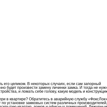
ть его целиком. В некоторых случаях, если сам запорный
но будет произвести замену личинки замка. И тогда не нуж
стройства, и ломать себе голову, какую модель и конструкци
ери в квартире? Обратитесь в аварийную службу «ФоксЛок»
по установке замковых систем различных производителей
, вскрытию квартир, домов и офисных помещений. Дежурны