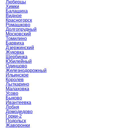
Люберцы
Химки
Балашиха
Видное
Красногорск
Ромашково
Долгопрудный
Московский
Томилино
Барвиха
Дзержинский
Жуковка
Щербинка
Юбилейный
Одинцово
Железнодорожный
Ильинское
Королев
Лыткарино
Малаховка
Усово
Быково
Ивантеевка
Лобня
Домодедово
Горки-2
Подольск
Жаворонки