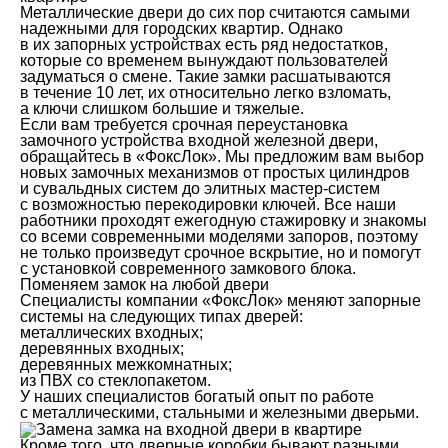
Металлические двери до сих пор считаются самыми
надежными для городских квартир. Однако
в их запорных устройствах есть ряд недостатков,
которые со временем вынуждают пользователей
задуматься о смене. Такие замки расшатываются
в течение 10 лет, их относительно легко взломать,
а ключи слишком большие и тяжелые.
Если вам требуется срочная переустановка
замочного устройства входной железной двери,
обращайтесь в «ФоксЛок». Мы предложим вам выбор
новых замочных механизмов от простых цилиндров
и сувальдных систем до элитных мастер-систем
с возможностью перекодировки ключей. Все наши
работники проходят ежегодную стажировку и знакомы
со всеми современными моделями запоров, поэтому
не только произведут срочное вскрытие, но и помогут
с установкой современного замкового блока.
Поменяем замок на любой двери
Специалисты компании «ФоксЛок» меняют запорные
системы на следующих типах дверей:
металлических входных;
деревянных входных;
деревянных межкомнатных;
из ПВХ со стеклопакетом.
У наших специалистов богатый опыт по работе
с металлическими, стальными и железными дверьми.
Кроме того, что дверные коробки бывают разными,