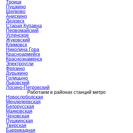
Троицк
Пушкино
Щелково
Анискино
Дедовск
Старая Купавна
Первомайский
Успенское
Жуковский
Климовск
Николина Гора
Красноармейск
Краснознаменск
Электроугли
Фрязино
Дурыкино
Голицыно
Львовский
Лосино-Петровский
Работаем в районах станций метро
Новослободская
Менделеевская
Белорусская
Маяковская
Чеховская
Пушкинская
Тверская
Баррикадная