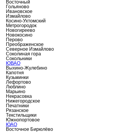
Восточный
Гольяново
Ивановское
Измайлово
Косино-Ухтомский
Метрогородок
Новогиреево
Новокосино
Перово
Преображенское
Северное Измайлово
Соколиная гора
Сокольники
ЮВАО
Выхино-Жулебино
Капотня
Кузьминки
Лефортово
Люблино
Марьино
Некрасовка
Нижегородское
Печатники
Рязанское
Текстильщики
Южнопортовое
ЮАО
Восточное Бирюлёво