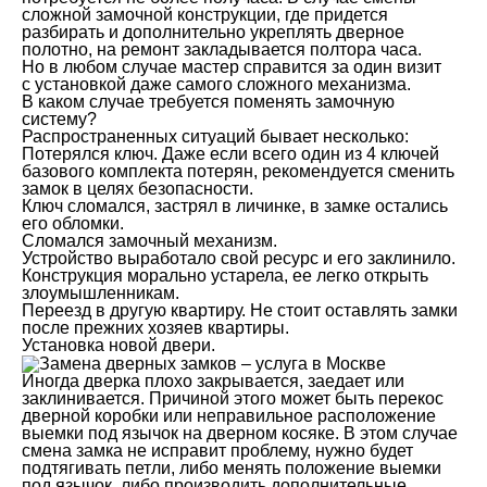
сложной замочной конструкции, где придется
разбирать и дополнительно укреплять дверное
полотно, на ремонт закладывается полтора часа.
Но в любом случае мастер справится за один визит
с установкой даже самого сложного механизма.
В каком случае требуется поменять замочную
систему?
Распространенных ситуаций бывает несколько:
Потерялся ключ. Даже если всего один из 4 ключей
базового комплекта потерян, рекомендуется сменить
замок в целях безопасности.
Ключ сломался, застрял в личинке, в замке остались
его обломки.
Сломался замочный механизм.
Устройство выработало свой ресурс и его заклинило.
Конструкция морально устарела, ее легко открыть
злоумышленникам.
Переезд в другую квартиру. Не стоит оставлять замки
после прежних хозяев квартиры.
Установка новой двери.
Иногда дверка плохо закрывается, заедает или
заклинивается. Причиной этого может быть перекос
дверной коробки или неправильное расположение
выемки под язычок на дверном косяке. В этом случае
смена замка не исправит проблему, нужно будет
подтягивать петли, либо менять положение выемки
под язычок, либо производить дополнительные