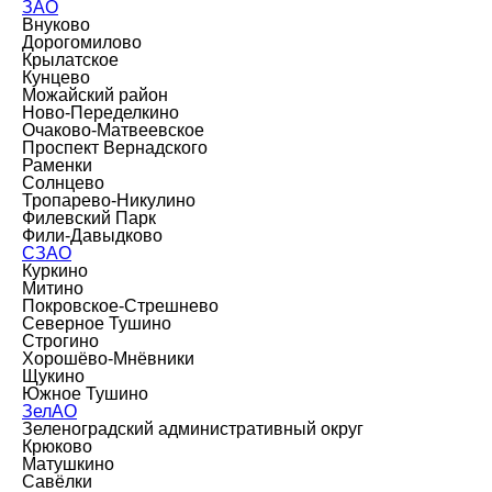
ЗАО
Внуково
Дорогомилово
Крылатское
Кунцево
Можайский район
Ново-Переделкино
Очаково-Матвеевское
Проспект Вернадского
Раменки
Солнцево
Тропарево-Никулино
Филевский Парк
Фили-Давыдково
СЗАО
Куркино
Митино
Покровское-Стрешнево
Северное Тушино
Строгино
Хорошёво-Мнёвники
Щукино
Южное Тушино
ЗелАО
Зеленоградский административный округ
Крюково
Матушкино
Савёлки