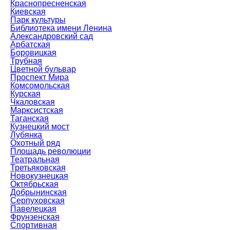
Краснопресненская
Киевская
Парк культуры
Библиотека имени Ленина
Александровский сад
Арбатская
Боровицкая
Трубная
Цветной бульвар
Проспект Мира
Комсомольская
Курская
Чкаловская
Марксистская
Таганская
Кузнецкий мост
Лубянка
Охотный ряд
Площадь революции
Театральная
Третьяковская
Новокузнецкая
Октябрьская
Добрынинская
Серпуховская
Павелецкая
Фрунзенская
Спортивная