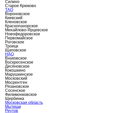
Силино
Старое Крюково
ТАО
Вороновское
Киевский
Кленовское
Краснопахорское
Михайлово-Ярцевское
Новофедоровское
Первомайское
Роговское
Троицк
Щаповское
НАО
Внуковское
Воскресенское
Десёновское
Кокошкино
Марушкинское
Московский
Мосрентген
Рязановское
Сосенское
Филимонковское
Щербинка
Московская область
Мытищи
Реутов