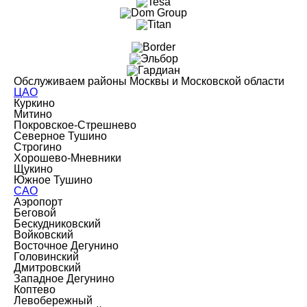
Обслуживаем районы Москвы и Московской области
ЦАО
Куркино
Митино
Покровское-Стрешнево
Северное Тушино
Строгино
Хорошево-Мневники
Щукино
Южное Тушино
САО
Аэропорт
Беговой
Бескудниковский
Войковский
Восточное Дегунино
Головинский
Дмитровский
Западное Дегунино
Коптево
Левобережный