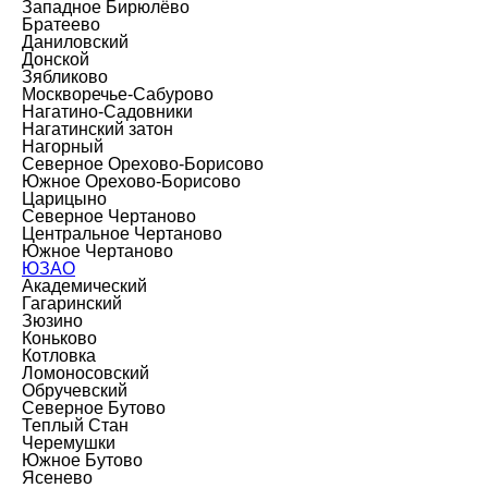
Западное Бирюлёво
Братеево
Даниловский
Донской
Зябликово
Москворечье-Сабурово
Нагатино-Садовники
Нагатинский затон
Нагорный
Северное Орехово-Борисово
Южное Орехово-Борисово
Царицыно
Северное Чертаново
Центральное Чертаново
Южное Чертаново
ЮЗАО
Академический
Гагаринский
Зюзино
Коньково
Котловка
Ломоносовский
Обручевский
Северное Бутово
Теплый Стан
Черемушки
Южное Бутово
Ясенево