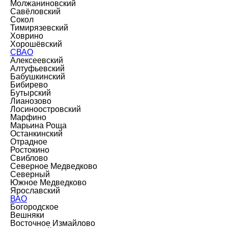
Молжаниновский
Савёловский
Сокол
Тимирязевский
Ховрино
Хорошёвский
СВАО
Алексеевский
Алтуфьевский
Бабушкинский
Бибирево
Бутырский
Лианозово
Лосиноостровский
Марфино
Марьина Роща
Останкинский
Отрадное
Ростокино
Свиблово
Северное Медведково
Северный
Южное Медведково
Ярославский
ВАО
Богородское
Вешняки
Восточное Измайлово