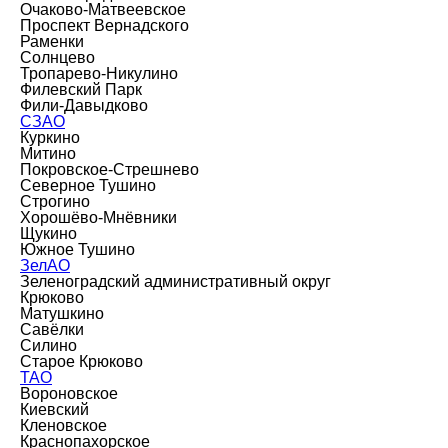
Очаково-Матвеевское
Проспект Вернадского
Раменки
Солнцево
Тропарево-Никулино
Филевский Парк
Фили-Давыдково
СЗАО
Куркино
Митино
Покровское-Стрешнево
Северное Тушино
Строгино
Хорошёво-Мнёвники
Щукино
Южное Тушино
ЗелАО
Зеленоградский административный округ
Крюково
Матушкино
Савёлки
Силино
Старое Крюково
ТАО
Вороновское
Киевский
Кленовское
Краснопахорское