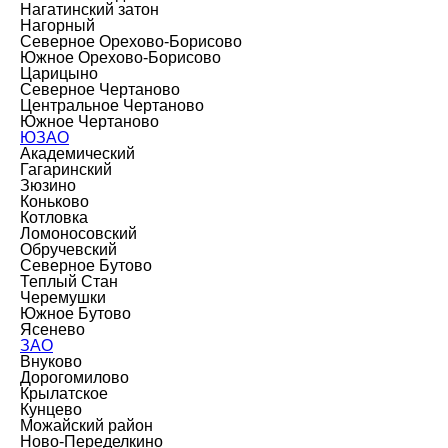
Нагатинский затон
Нагорный
Северное Орехово-Борисово
Южное Орехово-Борисово
Царицыно
Северное Чертаново
Центральное Чертаново
Южное Чертаново
ЮЗАО
Академический
Гагаринский
Зюзино
Коньково
Котловка
Ломоносовский
Обручевский
Северное Бутово
Теплый Стан
Черемушки
Южное Бутово
Ясенево
ЗАО
Внуково
Дорогомилово
Крылатское
Кунцево
Можайский район
Ново-Переделкино