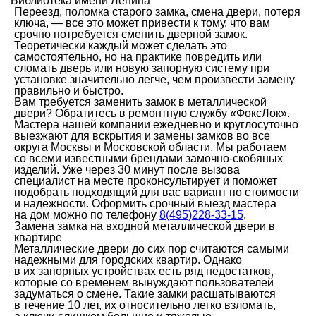
Библиотека имени Ленина
Переезд, поломка старого замка, смена двери, потеря
ключа, — все это может привести к тому, что вам
срочно потребуется сменить дверной замок.
Теоретически каждый может сделать это
самостоятельно, но на практике повредить или
сломать дверь или новую запорную систему при
установке значительно легче, чем произвести замену
правильно и быстро.
Вам требуется заменить замок в металлической
двери? Обратитесь в ремонтную службу «ФоксЛок».
Мастера нашей компании ежедневно и круглосуточно
выезжают для вскрытия и замены замков во все
округа Москвы и Московской области. Мы работаем
со всеми известными брендами замочно-скобяных
изделий. Уже через 30 минут после вызова
специалист на месте проконсультирует и поможет
подобрать подходящий для вас вариант по стоимости
и надежности. Оформить срочный выезд мастера
на дом можно по телефону
8(495)228-33-15
.
Замена замка на входной металлической двери в
квартире
Металлические двери до сих пор считаются самыми
надежными для городских квартир. Однако
в их запорных устройствах есть ряд недостатков,
которые со временем вынуждают пользователей
задуматься о смене. Такие замки расшатываются
в течение 10 лет, их относительно легко взломать,