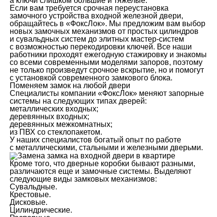
а ключи слишком большие и тяжелые.
Если вам требуется срочная переустановка
замочного устройства входной железной двери,
обращайтесь в «ФоксЛок». Мы предложим вам выбор
новых замочных механизмов от простых цилиндров
и сувальдных систем до элитных мастер-систем
с возможностью перекодировки ключей. Все наши
работники проходят ежегодную стажировку и знакомы
со всеми современными моделями запоров, поэтому
не только произведут срочное вскрытие, но и помогут
с установкой современного замкового блока.
Поменяем замок на любой двери
Специалисты компании «ФоксЛок» меняют запорные
системы на следующих типах дверей:
металлических входных;
деревянных входных;
деревянных межкомнатных;
из ПВХ со стеклопакетом.
У наших специалистов богатый опыт по работе
с металлическими, стальными и железными дверьми.
Кроме того, что дверные коробки бывают разными,
различаются еще и замочные системы. Выделяют
следующие виды замковых механизмов:
Сувальдные.
Крестовые.
Дисковые.
Цилиндрические.