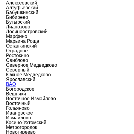
Алексеевский
Алтуфьевский
Бабушкинский
Бибирево
Бутырский
Лианозово
Лосиноостровский
Марфино
Марьина Роща
Останкинский
Отрадное
Ростокино
Свиблово
Северное Медведково
Северный
Южное Медведково
Ярославский
ВАО
Богородское
Вешняки
Восточное Измайлово
Восточный
Гольяново
Ивановское
Измайлово
Косино-Ухтомский
Метрогородок
Новогиреево