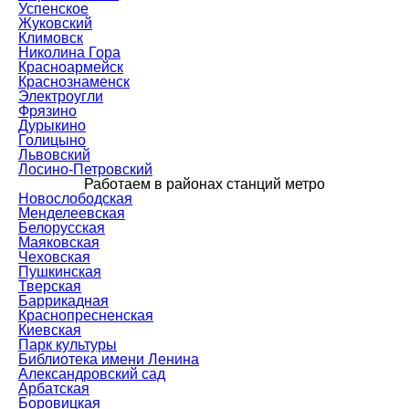
Успенское
Жуковский
Климовск
Николина Гора
Красноармейск
Краснознаменск
Электроугли
Фрязино
Дурыкино
Голицыно
Львовский
Лосино-Петровский
Работаем в районах станций метро
Новослободская
Менделеевская
Белорусская
Маяковская
Чеховская
Пушкинская
Тверская
Баррикадная
Краснопресненская
Киевская
Парк культуры
Библиотека имени Ленина
Александровский сад
Арбатская
Боровицкая