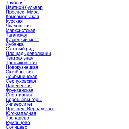
Трубная
Цветной бульвар
Проспект Мира
Комсомольская
Курская
Чкаловская
Марксистская
Таганская
Кузнецкий мост
Лубянка
Охотный ряд
Площадь революции
Театральная
Третьяковская
Новокузнецкая
Октябрьская
Добрынинская
Серпуховская
Павелецкая
Фрунзенская
Спортивная
Воробьёвы горы
Университет
Проспект Вернадского
Юго-западная
Тропарёво
Румянцево
Солнцево