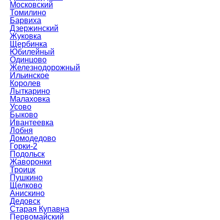
Московский
Томилино
Барвиха
Дзержинский
Жуковка
Щербинка
Юбилейный
Одинцово
Железнодорожный
Ильинское
Королев
Лыткарино
Малаховка
Усово
Быково
Ивантеевка
Лобня
Домодедово
Горки-2
Подольск
Жаворонки
Троицк
Пушкино
Щелково
Анискино
Дедовск
Старая Купавна
Первомайский