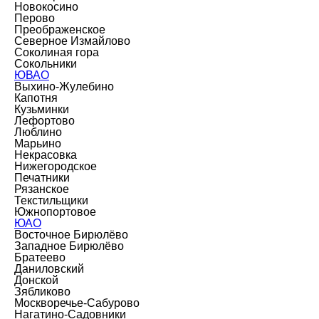
Новокосино
Перово
Преображенское
Северное Измайлово
Соколиная гора
Сокольники
ЮВАО
Выхино-Жулебино
Капотня
Кузьминки
Лефортово
Люблино
Марьино
Некрасовка
Нижегородское
Печатники
Рязанское
Текстильщики
Южнопортовое
ЮАО
Восточное Бирюлёво
Западное Бирюлёво
Братеево
Даниловский
Донской
Зябликово
Москворечье-Сабурово
Нагатино-Садовники