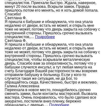
специалистов. Приехали быстро. Ждала, наверное,
минут 20 после вызова. Вскрыли замок. Правда
пришлось потом его менять, но я хоть домой попала.
Спасибо!
Светлана Ф.
Я пришла к бабушке и обнаружила, что она упала
недалеко от двери, встать не может, и открыть мне
тоже не может, потому что дверь закрыта на собачку с
внутренней стороны. Пришлось срочно вызывать
специалистов,…
Подробнее
Светлана Ф.
Я пришла к бабушке и обнаружила, что она упала
недалеко от двери, встать не может, и открыть мне
тоже не может, потому что дверь закрыта на собачку с
внутренней стороны. Пришлось срочно вызывать
специалистов, чтобы вскрывали металлическую
дверь. Спасибо вам за оперативность, потому что у
бабушки случился инсульт, а тут любая минута на
счету. Благодаря Вашей расторопности мы вовремя
отправили бабушку в больницу. Если у кого-то
случится такая же ситуация, не да Бог, то
обращайтесь сюда. Качественно, быстро и вежливо.
Галина Алексеевна
Переехала в новое место, понадобилось срочно
сменить замки, были контакты мастерской. Вызвала
мастера. Очень понравилось, что было сделано все
аккуратно, постелили вниз пленку, бережно
обращались с дверью.…
Подробнее