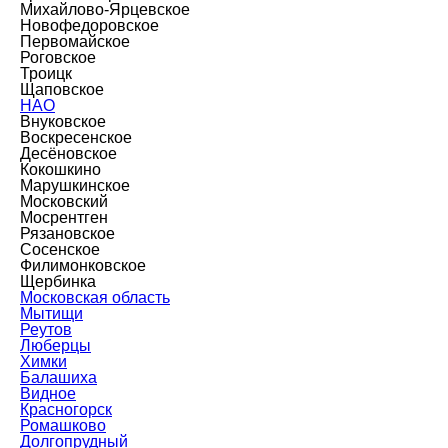
Михайлово-Ярцевское
Новофедоровское
Первомайское
Роговское
Троицк
Щаповское
НАО
Внуковское
Воскресенское
Десёновское
Кокошкино
Марушкинское
Московский
Мосрентген
Рязановское
Сосенское
Филимонковское
Щербинка
Московская область
Мытищи
Реутов
Люберцы
Химки
Балашиха
Видное
Красногорск
Ромашково
Долгопрудный