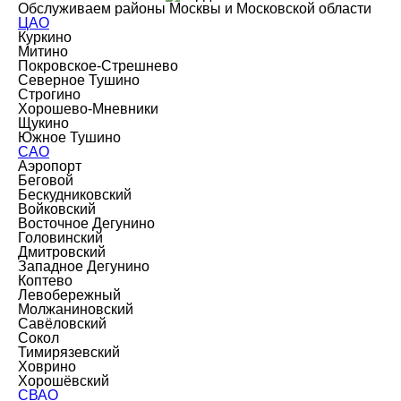
Обслуживаем районы Москвы и Московской области
ЦАО
Куркино
Митино
Покровское-Стрешнево
Северное Тушино
Строгино
Хорошево-Мневники
Щукино
Южное Тушино
САО
Аэропорт
Беговой
Бескудниковский
Войковский
Восточное Дегунино
Головинский
Дмитровский
Западное Дегунино
Коптево
Левобережный
Молжаниновский
Савёловский
Сокол
Тимирязевский
Ховрино
Хорошёвский
СВАО