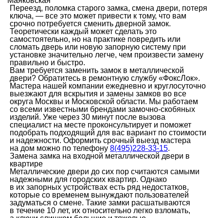
Маяковская
Переезд, поломка старого замка, смена двери, потеря
ключа, — все это может привести к тому, что вам
срочно потребуется сменить дверной замок.
Теоретически каждый может сделать это
самостоятельно, но на практике повредить или
сломать дверь или новую запорную систему при
установке значительно легче, чем произвести замену
правильно и быстро.
Вам требуется заменить замок в металлической
двери? Обратитесь в ремонтную службу «ФоксЛок».
Мастера нашей компании ежедневно и круглосуточно
выезжают для вскрытия и замены замков во все
округа Москвы и Московской области. Мы работаем
со всеми известными брендами замочно-скобяных
изделий. Уже через 30 минут после вызова
специалист на месте проконсультирует и поможет
подобрать подходящий для вас вариант по стоимости
и надежности. Оформить срочный выезд мастера
на дом можно по телефону
8(495)228-33-15
.
Замена замка на входной металлической двери в
квартире
Металлические двери до сих пор считаются самыми
надежными для городских квартир. Однако
в их запорных устройствах есть ряд недостатков,
которые со временем вынуждают пользователей
задуматься о смене. Такие замки расшатываются
в течение 10 лет, их относительно легко взломать,