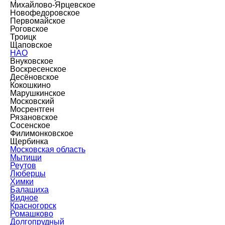
Михайлово-Ярцевское
Новофедоровское
Первомайское
Роговское
Троицк
Щаповское
НАО
Внуковское
Воскресенское
Десёновское
Кокошкино
Марушкинское
Московский
Мосрентген
Рязановское
Сосенское
Филимонковское
Щербинка
Московская область
Мытищи
Реутов
Люберцы
Химки
Балашиха
Видное
Красногорск
Ромашково
Долгопрудный