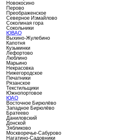
Новокосино
Перово
Преображенское
Северное Измайлово
Соколиная гора
Сокольники
ЮВАО
Выхино-Жулебино
Капотня
Кузьминки
Лефортово
Люблино
Марьино
Некрасовка
Нижегородское
Печатники
Рязанское
Текстильщики
Южнопортовое
ЮАО
Восточное Бирюлёво
Западное Бирюлёво
Братеево
Даниловский
Донской
Зябликово
Москворечье-Сабурово
Нагатино-Садовники