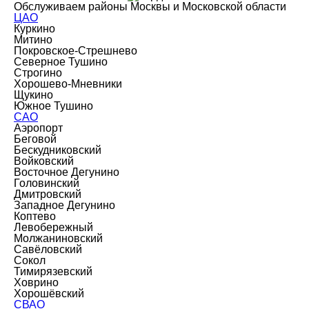
Обслуживаем районы Москвы и Московской области
ЦАО
Куркино
Митино
Покровское-Стрешнево
Северное Тушино
Строгино
Хорошево-Мневники
Щукино
Южное Тушино
САО
Аэропорт
Беговой
Бескудниковский
Войковский
Восточное Дегунино
Головинский
Дмитровский
Западное Дегунино
Коптево
Левобережный
Молжаниновский
Савёловский
Сокол
Тимирязевский
Ховрино
Хорошёвский
СВАО