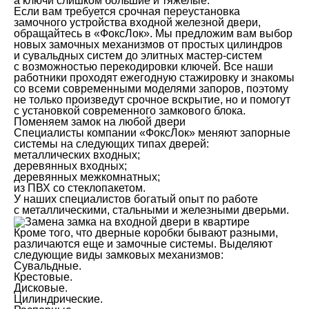
а ключи слишком большие и тяжелые.
Если вам требуется срочная переустановка
замочного устройства входной железной двери,
обращайтесь в «ФоксЛок». Мы предложим вам выбор
новых замочных механизмов от простых цилиндров
и сувальдных систем до элитных мастер-систем
с возможностью перекодировки ключей. Все наши
работники проходят ежегодную стажировку и знакомы
со всеми современными моделями запоров, поэтому
не только произведут срочное вскрытие, но и помогут
с установкой современного замкового блока.
Поменяем замок на любой двери
Специалисты компании «ФоксЛок» меняют запорные
системы на следующих типах дверей:
металлических входных;
деревянных входных;
деревянных межкомнатных;
из ПВХ со стеклопакетом.
У наших специалистов богатый опыт по работе
с металлическими, стальными и железными дверьми.
Кроме того, что дверные коробки бывают разными,
различаются еще и замочные системы. Выделяют
следующие виды замковых механизмов:
Сувальдные.
Крестовые.
Дисковые.
Цилиндрические.