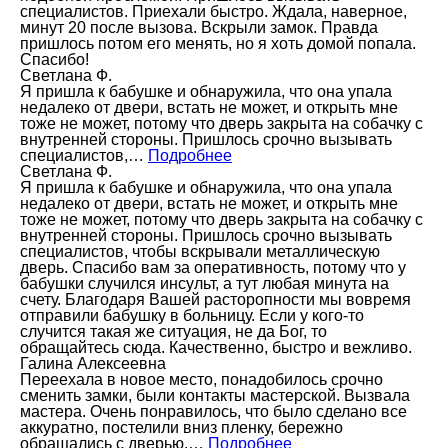
специалистов. Приехали быстро. Ждала, наверное,
минут 20 после вызова. Вскрыли замок. Правда
пришлось потом его менять, но я хоть домой попала.
Спасибо!
Светлана Ф.
Я пришла к бабушке и обнаружила, что она упала
недалеко от двери, встать не может, и открыть мне
тоже не может, потому что дверь закрыта на собачку с
внутренней стороны. Пришлось срочно вызывать
специалистов,…
Подробнее
Светлана Ф.
Я пришла к бабушке и обнаружила, что она упала
недалеко от двери, встать не может, и открыть мне
тоже не может, потому что дверь закрыта на собачку с
внутренней стороны. Пришлось срочно вызывать
специалистов, чтобы вскрывали металлическую
дверь. Спасибо вам за оперативность, потому что у
бабушки случился инсульт, а тут любая минута на
счету. Благодаря Вашей расторопности мы вовремя
отправили бабушку в больницу. Если у кого-то
случится такая же ситуация, не да Бог, то
обращайтесь сюда. Качественно, быстро и вежливо.
Галина Алексеевна
Переехала в новое место, понадобилось срочно
сменить замки, были контакты мастерской. Вызвала
мастера. Очень понравилось, что было сделано все
аккуратно, постелили вниз пленку, бережно
обращались с дверью.…
Подробнее