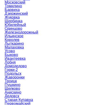
Московский
Томилино
Барвиха
Дзержинский
Жуковка
Щербинка
Юбилейный
Одинцово
Железнодорожный
Ильинское
Королев
Лыткарино
Малаховка
Усово
Быково
Ивантеевка
Лобня
Домодедово
Горки-2
Подольск
Жаворонки
Троицк
Пушкино
Щелково
Анискино
Дедовск
Старая Купавна
Первомайский