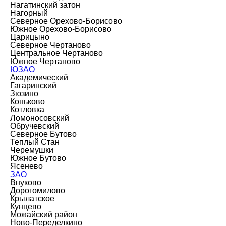
Нагатинский затон
Нагорный
Северное Орехово-Борисово
Южное Орехово-Борисово
Царицыно
Северное Чертаново
Центральное Чертаново
Южное Чертаново
ЮЗАО
Академический
Гагаринский
Зюзино
Коньково
Котловка
Ломоносовский
Обручевский
Северное Бутово
Теплый Стан
Черемушки
Южное Бутово
Ясенево
ЗАО
Внуково
Дорогомилово
Крылатское
Кунцево
Можайский район
Ново-Переделкино