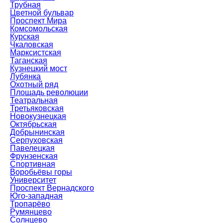
Трубная
Цветной бульвар
Проспект Мира
Комсомольская
Курская
Чкаловская
Марксистская
Таганская
Кузнецкий мост
Лубянка
Охотный ряд
Площадь революции
Театральная
Третьяковская
Новокузнецкая
Октябрьская
Добрынинская
Серпуховская
Павелецкая
Фрунзенская
Спортивная
Воробьёвы горы
Университет
Проспект Вернадского
Юго-западная
Тропарёво
Румянцево
Солнцево