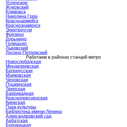
Успенское
Жуковский
Климовск
Николина Гора
Красноармейск
Краснознаменск
Электроугли
Фрязино
Дурыкино
Голицыно
Львовский
Лосино-Петровский
Работаем в районах станций метро
Новослободская
Менделеевская
Белорусская
Маяковская
Чеховская
Пушкинская
Тверская
Баррикадная
Краснопресненская
Киевская
Парк культуры
Библиотека имени Ленина
Александровский сад
Арбатская
Боровицкая