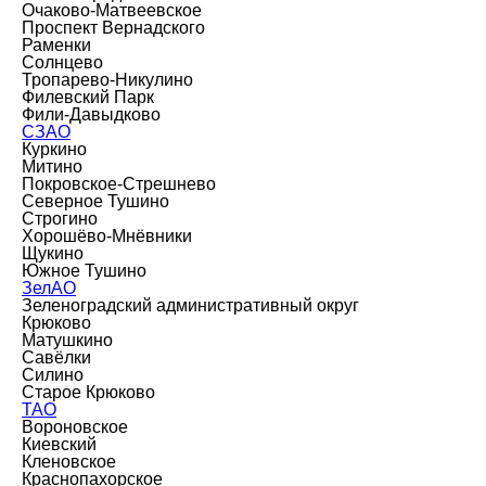
Очаково-Матвеевское
Проспект Вернадского
Раменки
Солнцево
Тропарево-Никулино
Филевский Парк
Фили-Давыдково
СЗАО
Куркино
Митино
Покровское-Стрешнево
Северное Тушино
Строгино
Хорошёво-Мнёвники
Щукино
Южное Тушино
ЗелАО
Зеленоградский административный округ
Крюково
Матушкино
Савёлки
Силино
Старое Крюково
ТАО
Вороновское
Киевский
Кленовское
Краснопахорское