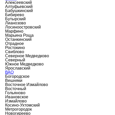
Алексеевский
Алтуфьевский
Бабушкинский
Бибирево
Бутырский
Лианозово
Лосиноостровский
Марфино
Марьина Роща
Останкинский
Отрадное
Ростокино
Свиблово
Северное Медведково
Северный
Южное Медведково
Ярославский
ВАО
Богородское
Вешняки
Восточное Измайлово
Восточный
Гольяново
Ивановское
Измайлово
Косино-Ухтомский
Метрогородок
Новогиреево