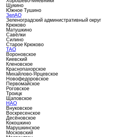
Хорошёво-Мнёвники
Щукино
Южное Тушино
ЗелАО
Зеленоградский административный округ
Крюково
Матушкино
Савёлки
Силино
Старое Крюково
ТАО
Вороновское
Киевский
Кленовское
Краснопахорское
Михайлово-Ярцевское
Новофедоровское
Первомайское
Роговское
Троицк
Щаповское
НАО
Внуковское
Воскресенское
Десёновское
Кокошкино
Марушкинское
Московский