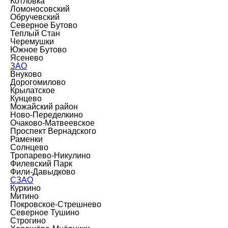
Котловка
Ломоносовский
Обручевский
Северное Бутово
Теплый Стан
Черемушки
Южное Бутово
Ясенево
ЗАО
Внуково
Дорогомилово
Крылатское
Кунцево
Можайский район
Ново-Переделкино
Очаково-Матвеевское
Проспект Вернадского
Раменки
Солнцево
Тропарево-Никулино
Филевский Парк
Фили-Давыдково
СЗАО
Куркино
Митино
Покровское-Стрешнево
Северное Тушино
Строгино