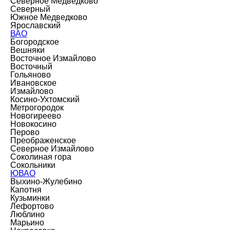
Северное Медведково
Северный
Южное Медведково
Ярославский
ВАО
Богородское
Вешняки
Восточное Измайлово
Восточный
Гольяново
Ивановское
Измайлово
Косино-Ухтомский
Метрогородок
Новогиреево
Новокосино
Перово
Преображенское
Северное Измайлово
Соколиная гора
Сокольники
ЮВАО
Выхино-Жулебино
Капотня
Кузьминки
Лефортово
Люблино
Марьино