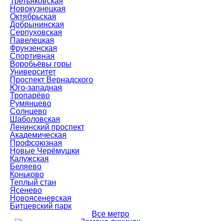
Третьяковская
Новокузнецкая
Октябрьская
Добрынинская
Серпуховская
Павелецкая
Фрунзенская
Спортивная
Воробьёвы горы
Университет
Проспект Вернадского
Юго-западная
Тропарёво
Румянцево
Солнцево
Шаболовская
Ленинский проспект
Академическая
Профсоюзная
Новые Черёмушки
Калужская
Беляево
Коньково
Теплый стан
Ясенево
Новоясеневская
Битцевский парк
Все метро