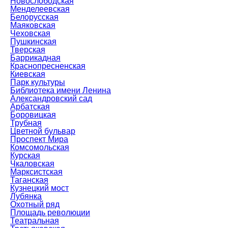
Новослободская
Менделеевская
Белорусская
Маяковская
Чеховская
Пушкинская
Тверская
Баррикадная
Краснопресненская
Киевская
Парк культуры
Библиотека имени Ленина
Александровский сад
Арбатская
Боровицкая
Трубная
Цветной бульвар
Проспект Мира
Комсомольская
Курская
Чкаловская
Марксистская
Таганская
Кузнецкий мост
Лубянка
Охотный ряд
Площадь революции
Театральная