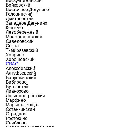
Бескудниковский
Войковский
Восточное Дегунино
Головинский
Дмитровский
Западное Дегунино
Коптево
Левобережный
Молжаниновский
Савёловский
Сокол
Тимирязевский
Ховрино
Хорошёвский
СВАО
Алексеевский
Алтуфьевский
Бабушкинский
Бибирево
Бутырский
Лианозово
Лосиноостровский
Марфино
Марьина Роща
Останкинский
Отрадное
Ростокино
Свиблово