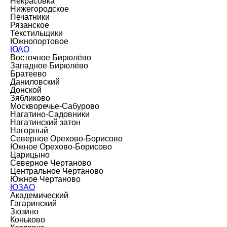
Некрасовка
Нижегородское
Печатники
Рязанское
Текстильщики
Южнопортовое
ЮАО
Восточное Бирюлёво
Западное Бирюлёво
Братеево
Даниловский
Донской
Зябликово
Москворечье-Сабурово
Нагатино-Садовники
Нагатинский затон
Нагорный
Северное Орехово-Борисово
Южное Орехово-Борисово
Царицыно
Северное Чертаново
Центральное Чертаново
Южное Чертаново
ЮЗАО
Академический
Гагаринский
Зюзино
Коньково