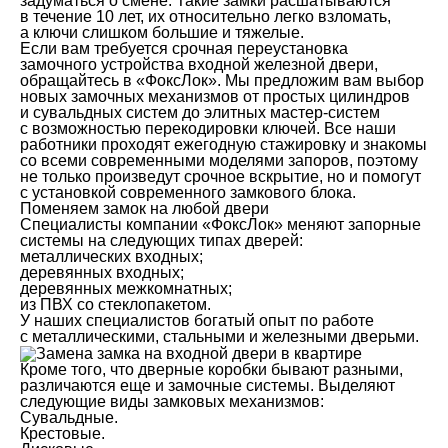
задуматься о смене. Такие замки расшатываются
в течение 10 лет, их относительно легко взломать,
а ключи слишком большие и тяжелые.
Если вам требуется срочная переустановка
замочного устройства входной железной двери,
обращайтесь в «ФоксЛок». Мы предложим вам выбор
новых замочных механизмов от простых цилиндров
и сувальдных систем до элитных мастер-систем
с возможностью перекодировки ключей. Все наши
работники проходят ежегодную стажировку и знакомы
со всеми современными моделями запоров, поэтому
не только произведут срочное вскрытие, но и помогут
с установкой современного замкового блока.
Поменяем замок на любой двери
Специалисты компании «ФоксЛок» меняют запорные
системы на следующих типах дверей:
металлических входных;
деревянных входных;
деревянных межкомнатных;
из ПВХ со стеклопакетом.
У наших специалистов богатый опыт по работе
с металлическими, стальными и железными дверьми.
Кроме того, что дверные коробки бывают разными,
различаются еще и замочные системы. Выделяют
следующие виды замковых механизмов:
Сувальдные.
Крестовые.