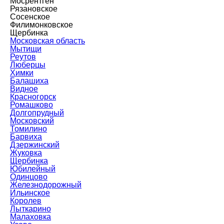
Мосрентген
Рязановское
Сосенское
Филимонковское
Щербинка
Московская область
Мытищи
Реутов
Люберцы
Химки
Балашиха
Видное
Красногорск
Ромашково
Долгопрудный
Московский
Томилино
Барвиха
Дзержинский
Жуковка
Щербинка
Юбилейный
Одинцово
Железнодорожный
Ильинское
Королев
Лыткарино
Малаховка