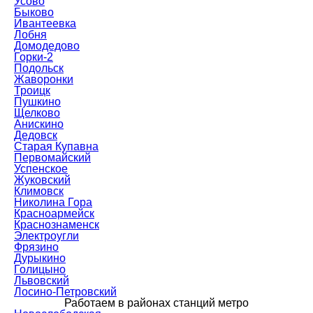
Усово
Быково
Ивантеевка
Лобня
Домодедово
Горки-2
Подольск
Жаворонки
Троицк
Пушкино
Щелково
Анискино
Дедовск
Старая Купавна
Первомайский
Успенское
Жуковский
Климовск
Николина Гора
Красноармейск
Краснознаменск
Электроугли
Фрязино
Дурыкино
Голицыно
Львовский
Лосино-Петровский
Работаем в районах станций метро